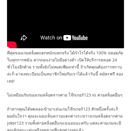
ที่สุดของเกมสล็อตแตกหนักแตกจริง ได้กำไรได้จริง 100% ปลอดภัย
ในทุกการพนัน ฝากถอนง่ายไม่มีอย่างต่ำ เปิดให้บริการตลอด 24
ชั่วโมงอีกด้วย รวมทั้งยังไม่หมดเพียงเท่านี้ ถ้าเกิดคุณต้องการทราบ
ล่ะก็ มาลงทะเบียนเป็นสมาชิกใหม่กับเราได้แล้ววันนี้ สมัครฟรี ลอง
เลย!
ไม่เหมือนกันของเกมสล็อตจากค่าย โจ๊กเกอร์123 vs ค่ายสล็อตอื่นๆ
ถ้าหากคุณได้ทดลองเข้ามาเล่นเกมโจ๊กเกอร์123 สักหนึ่งครั้งล่ะก็
ผมมั่นใจว่า คุณจะมองเห็นความแตกต่างระหว่างเกมสล็อตจากค่าย
joker123 รวมทั้งค่ายสล็อตอื่นๆแน่นอนนะครับ แต่ละค่ายเกมจะมี
คุณลักษณะเด่นหรือจุดขายที่แตกต่างอยู่แล้ว