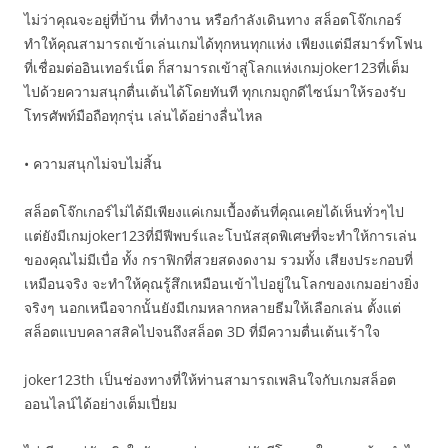
ไม่ว่าคุณจะอยู่ที่บ้าน ที่ทำงาน หรือกำลังเดินทาง สล็อตโจ๊กเกอร์
ทำให้คุณสามารถเข้าเล่นเกมได้ทุกหนทุกแห่ง เพียงแต่มีสมาร์ทโฟน
ที่เชื่อมต่ออินเทอร์เน็ต ก็สามารถเข้าสู่โลกแห่งเกมjoker123ที่เต็ม
ไปด้วยความสนุกตื่นเต้นได้โดยทันที ทุกเกมถูกดีไซน์มาให้รองรับ
โทรศัพท์มือถือทุกรุ่น เล่นได้อย่างลื่นไหล
• ความสนุกไม่จบไม่สิ้น
สล็อตโจ๊กเกอร์ไม่ได้มีเพียงแค่เกมเบื้องต้นที่คุณเคยได้เห็นทั่วๆไป
แต่ยังมีเกมjoker123ที่มีฟีพบร์และโบนัสสุดพิเศษที่จะทำให้การเล่น
ของคุณไม่มีเบื่อ ทั้ง กราฟิกที่สวยสดงดงาม รวมทั้ง เสียงประกอบที่
เหมือนจริง จะทำให้คุณรู้สึกเหมือนเข้าไปอยู่ในโลกของเกมอย่างยิ่ง
จริงๆ นอกเหนือจากนั้นยังมีเกมหลากหลายธีมให้เลือกเล่น ตั้งแต่
สล็อตแบบคลาสสิคไปจนถึงสล็อต 3D ที่มีความตื่นเต้นเร้าใจ
joker123th เป็นช่องทางที่ให้ท่านสามารถเพลินใจกับเกมสล็อต
ออนไลน์ได้อย่างเต็มเปี่ยม