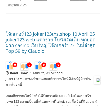
กรกฎาคม 2025
โจ๊กเกอร์123 Joker123ths.shop 10 April 25
joker123 web แตกง่าย โบนัสจัดเต็ม ทุกยอด
ฝาก casino เว็บใหญ่ โจ๊กเกอร์123 ใหม่ล่าสุด
Top 59 by Claudio
0
0
0
0
Read Time:
5 Minute, 41 Second
Joker123 ช่องทางเข้าเล่นเกมสล็อตออนไลน์ที่เป็นที่รู้จักอย่าง
มากในยุคนี้
เกมสล็อตออนไลน์กำลังได้รับความนิยมและก็เติบโตอย่างเร็ว
joker123 กลายเป็นหนึ่งในหนทางที่โด่งดังรวมทั้งเป็นที่นิยมจากนัก