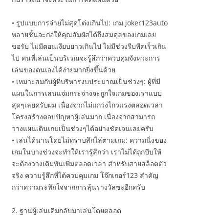
• รูปแบบการจ่ายไม่สุดโต่งเกินไป: เกม joker123auto
หลายชิ้นจะก่อให้คุณสัมผัสได้ถึงสมดุลของเกมเลย
ขอรับ ไม่มีตอนเงียบยาวเกินไป ไม่มีช่วงรีบพีคเร็วเกิน
ไป คนที่เล่นเป็นบริเวณจะรู้สึกว่าควบคุมจังหวะการ
เล่นของตนเองได้ง่ายมากยิ่งขึ้นด้วย
• เหมาะสมกับผู้ที่บริหารงบประมาณเป็นช่วงๆ: ผู้ที่มี
แผนในการเล่นแจ่มกระจ่างจะถูกใจเกมของเราแบบ
สุดๆเลยครับผม เนื่องจากไม่แกว่งไกวแรงตลอดเวลา
โครงสร้างตอบปัญหาผู้เล่นมาก เนื่องจากสามารถ
วางแผนเดินเกมเป็นช่วงๆได้อย่างชัดเจนเลยครับ
• เล่นได้นานโดยไม่ทราบสึกไล่ตามเกม: ความนิ่งของ
เกมในบางช่วงจะทำให้เรารู้สึกว่า เราไม่ได้ถูกบีบให้
จะต้องวางเดิมพันเพิ่มตลอดเวลา สำหรับสายสล็อตตัว
จริง ความรู้สึกที่ได้ควบคุมเกม โจ๊กเกอร์123 สำคัญ
กว่าความระทึกใจจากการลุ้นรางวัลซะอีกครับ
2. ฐานผู้เล่นเดิมกลับมาเล่นโดยตลอด