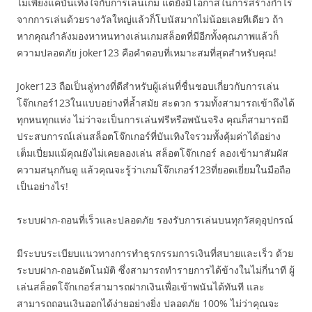
ไม่เพียงแค่บันเทิงใจกับการเล่นเกม แต่ยังมีโอกาสในการสร้างกำไร
จากการเล่นด้วยรางวัลใหญ่แล้วก็โบนัสมากไม่น้อยเลยทีเดียว ถ้า
หากคุณกำลังมองหาหนทางเล่นเกมสล็อตที่มีอีกทั้งคุณภาพแล้วก็
ความปลอดภัย joker123 คือคำตอบที่เหมาะสมที่สุดสำหรับคุณ!
Joker123 ถือเป็นลู่ทางที่ดีสำหรับผู้เล่นที่ชื่นชอบเกี่ยวกับการเล่น
โจ๊กเกอร์123ในแบบอย่างที่ล้ำสมัย สะดวก รวมทั้งสามารถเข้าถึงได้
ทุกหนทุกแห่ง ไม่ว่าจะเป็นการเล่นฟรีหรือพนันจริง คุณก็สามารถมี
ประสบการณ์เล่นสล็อตโจ๊กเกอร์ที่บันเทิงใจรวมทั้งคุ้มค่าได้อย่าง
เต็มเปี่ยมแม้คุณยังไม่เคยลองเล่น สล็อตโจ๊กเกอร์ ลองเข้ามาสัมผัส
ความสนุกกันดู แล้วคุณจะรู้ว่าเกมโจ๊กเกอร์123ที่ยอดเยี่ยมในมือถือ
เป็นอย่างไร!
ระบบฝาก-ถอนที่เร็วและปลอดภัย รองรับการเล่นบนทุกวัสดุอุปกรณ์
มีระบบระเบียบแนวทางการทำธุรกรรมการเงินที่สบายและเร็ว ด้วย
ระบบฝาก-ถอนอัตโนมัติ ซึ่งสามารถทำรายการได้ข้างในไม่กี่นาที ผู้
เล่นสล็อตโจ๊กเกอร์สามารถฝากเงินเพื่อเข้าพนันได้ทันที และ
สามารถถอนเงินออกได้ง่ายอย่างยิ่ง ปลอดภัย 100% ไม่ว่าคุณจะ