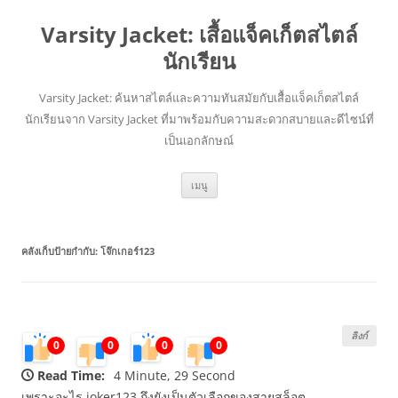
Varsity Jacket: เสื้อแจ็คเก็ตสไตล์
นักเรียน
Varsity Jacket: ค้นหาสไตล์และความทันสมัยกับเสื้อแจ็คเก็ตสไตล์
นักเรียนจาก Varsity Jacket ที่มาพร้อมกับความสะดวกสบายและดีไซน์ที่
เป็นเอกลักษณ์
ข้าม
เมนู
ไป
ยัง
เนื้อหา
คลังเก็บป้ายกำกับ:
โจ๊กเกอร์123
ลิงก์
0
0
0
0
Read Time:
4 Minute, 29 Second
เพราะอะไร joker123 ถึงยังเป็นตัวเลือกของสายสล็อต