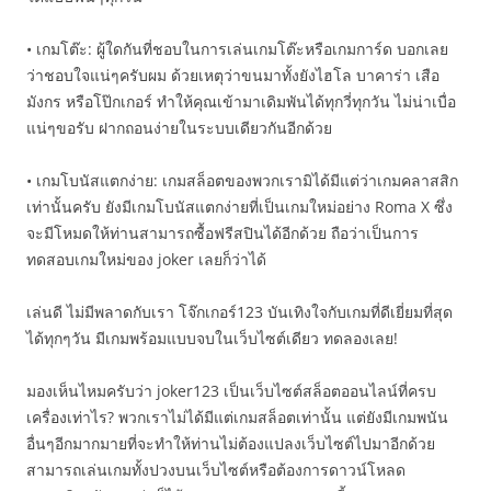
• เกมโต๊ะ: ผู้ใดกันที่ชอบในการเล่นเกมโต๊ะหรือเกมการ์ด บอกเลย
ว่าชอบใจแน่ๆครับผม ด้วยเหตุว่าขนมาทั้งยังไฮโล บาคาร่า เสือ
มังกร หรือโป๊กเกอร์ ทำให้คุณเข้ามาเดิมพันได้ทุกวี่ทุกวัน ไม่น่าเบื่อ
แน่ๆขอรับ ฝากถอนง่ายในระบบเดียวกันอีกด้วย
• เกมโบนัสแตกง่าย: เกมสล็อตของพวกเรามิได้มีแต่ว่าเกมคลาสสิก
เท่านั้นครับ ยังมีเกมโบนัสแตกง่ายที่เป็นเกมใหม่อย่าง Roma X ซึ่ง
จะมีโหมดให้ท่านสามารถซื้อฟรีสปินได้อีกด้วย ถือว่าเป็นการ
ทดสอบเกมใหม่ของ joker เลยก็ว่าได้
เล่นดี ไม่มีพลาดกับเรา โจ๊กเกอร์123 บันเทิงใจกับเกมที่ดีเยี่ยมที่สุด
ได้ทุกๆวัน มีเกมพร้อมแบบจบในเว็บไซต์เดียว ทดลองเลย!
มองเห็นไหมครับว่า joker123 เป็นเว็บไซต์สล็อตออนไลน์ที่ครบ
เครื่องเท่าไร? พวกเราไม่ได้มีแต่เกมสล็อตเท่านั้น แต่ยังมีเกมพนัน
อื่นๆอีกมากมายที่จะทำให้ท่านไม่ต้องแปลงเว็บไซต์ไปมาอีกด้วย
สามารถเล่นเกมทั้งปวงบนเว็บไซต์หรือต้องการดาวน์โหลด