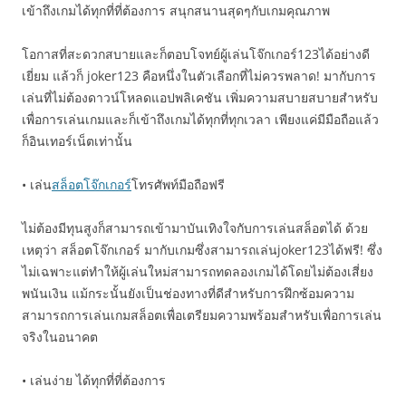
เข้าถึงเกมได้ทุกที่ที่ต้องการ สนุกสนานสุดๆกับเกมคุณภาพ
โอกาสที่สะดวกสบายและก็ตอบโจทย์ผู้เล่นโจ๊กเกอร์123ได้อย่างดี
เยี่ยม แล้วก็ joker123 คือหนึ่งในตัวเลือกที่ไม่ควรพลาด! มากับการ
เล่นที่ไม่ต้องดาวน์โหลดแอปพลิเคชัน เพิ่มความสบายสบายสำหรับ
เพื่อการเล่นเกมและก็เข้าถึงเกมได้ทุกที่ทุกเวลา เพียงแค่มีมือถือแล้ว
ก็อินเทอร์เน็ตเท่านั้น
• เล่น
สล็อตโจ๊กเกอร์
โทรศัพท์มือถือฟรี
ไม่ต้องมีทุนสูงก็สามารถเข้ามาบันเทิงใจกับการเล่นสล็อตได้ ด้วย
เหตุว่า สล็อตโจ๊กเกอร์ มากับเกมซึ่งสามารถเล่นjoker123ได้ฟรี! ซึ่ง
ไม่เฉพาะแต่ทำให้ผู้เล่นใหม่สามารถทดลองเกมได้โดยไม่ต้องเสี่ยง
พนันเงิน แม้กระนั้นยังเป็นช่องทางที่ดีสำหรับการฝึกซ้อมความ
สามารถการเล่นเกมสล็อตเพื่อเตรียมความพร้อมสำหรับเพื่อการเล่น
จริงในอนาคต
• เล่นง่าย ได้ทุกที่ที่ต้องการ