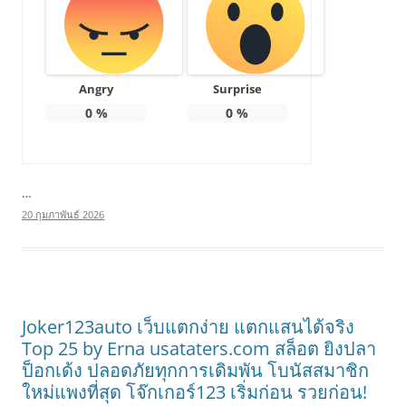
Angry
Surprise
0
%
0
%
…
20 กุมภาพันธ์ 2026
Joker123auto เว็บแตกง่าย แตกแสนได้จริง
Top 25 by Erna usataters.com สล็อต ยิงปลา
ป็อกเด้ง ปลอดภัยทุกการเดิมพัน โบนัสสมาชิก
ใหม่แพงที่สุด โจ๊กเกอร์123 เริ่มก่อน รวยก่อน!