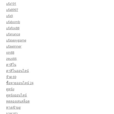
ufa191
ufa8997
ufa9
ufabomb
ufafox88
ufanance
ufasexygame
ufawinner
xin88
zeus66
คาสิโน
คาสิโนออนไลน์
จ๊วด 69
ซื้อหวยออนไลน์ 24
ดูหนัง
ดูหนังออนไลน์
ทดลองเล่นสล็อต
ทางเข้าpg
บาคาร่า