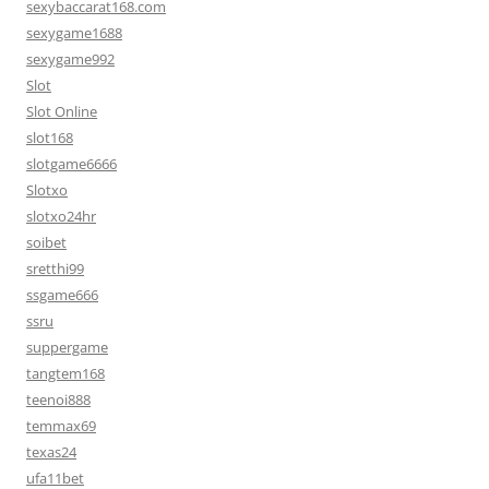
sexybaccarat168.com
sexygame1688
sexygame992
Slot
Slot Online
slot168
slotgame6666
Slotxo
slotxo24hr
soibet
sretthi99
ssgame666
ssru
suppergame
tangtem168
teenoi888
temmax69
texas24
ufa11bet