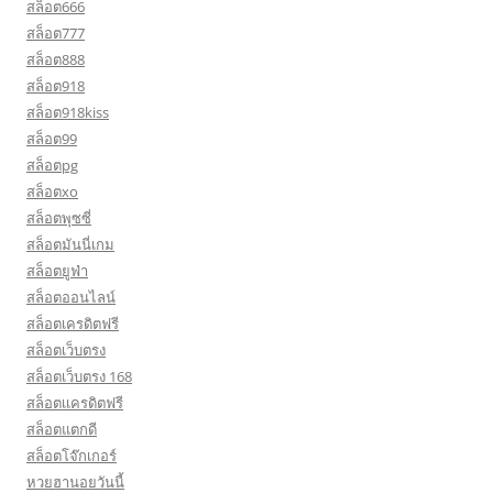
สล็อต666
สล็อต777
สล็อต888
สล็อต918
สล็อต918kiss
สล็อต99
สล็อตpg
สล็อตxo
สล็อตพุซซี่
สล็อตมันนี่เกม
สล็อตยูฟ่า
สล็อตออนไลน์
สล็อตเครดิตฟรี
สล็อตเว็บตรง
สล็อตเว็บตรง 168
สล็อตเเครดิตฟรี
สล็อตแตกดี
สล็อตโจ๊กเกอร์
หวยฮานอยวันนี้