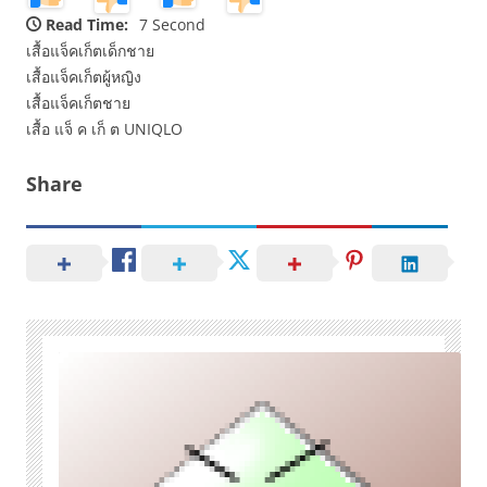
Read Time:
7 Second
เสื้อแจ็คเก็ตเด็กชาย
เสื้อแจ็คเก็ตผู้หญิง
เสื้อแจ็คเก็ตชาย
เสื้อ แจ็ ค เก็ ต UNIQLO
Share