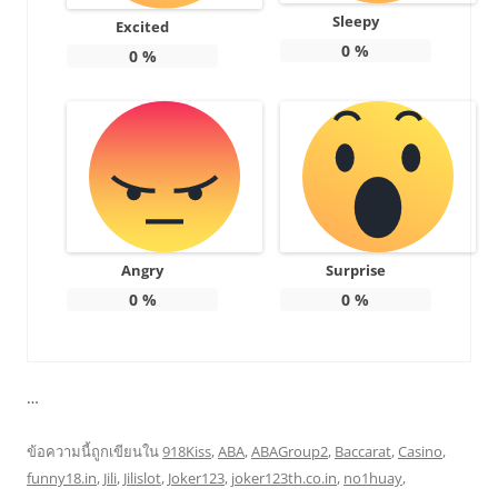
Sleepy
Excited
0
%
0
%
Angry
Surprise
0
%
0
%
…
ข้อความนี้ถูกเขียนใน
918Kiss
,
ABA
,
ABAGroup2
,
Baccarat
,
Casino
,
funny18.in
,
Jili
,
Jilislot
,
Joker123
,
joker123th.co.in
,
no1huay
,