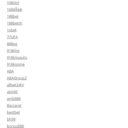
168slot
168สล็อต
188bet
188betth
1xbet
77UFA
888pg
918Kiss
918kissauto
918kissme
ABA
ABAGroup2
allbet24hr
alot66
amb888
Baccarat
bestbet
bh99
bonus888