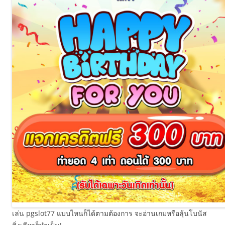
เล่น pgslot77 แบบไหนก็ได้ตามต้องการ จะอ่านเกมหรือลุ้นโบนัส