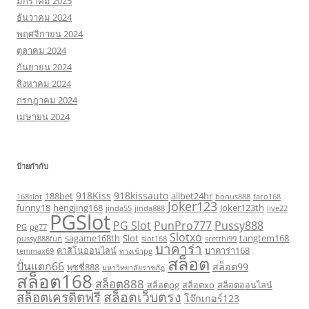
มกราคม 2025
ธันวาคม 2024
พฤศจิกายน 2024
ตุลาคม 2024
กันยายน 2024
สิงหาคม 2024
กรกฎาคม 2024
เมษายน 2024
ป้ายกำกับ
918Kiss
918kissauto
188bet
allbet24hr
168slot
bonus888
faro168
Joker123
funny18
hengjing168
Joker123th
jinda55
jinda888
live22
PGSlot
PG Slot
PunPro777
Pussy888
PG
pg77
Slotxo
sagame168th
Slot
tangtem168
pussy888fun
slot168
sretthi99
บาคาร่า
คาสิโนออนไลน์
บาคาร่า168
temmax69
ทางเข้าpg
สล็อต
ปั่นแตก66
สล็อต99
พุซซี่888
มหาวิทยาลัยราชภัฏ
สล็อต168
สล็อต888
สล็อตpg
สล็อตxo
สล็อตออนไลน์
สล็อตเว็บตรง
สล็อตเครดิตฟรี
โจ๊กเกอร์123