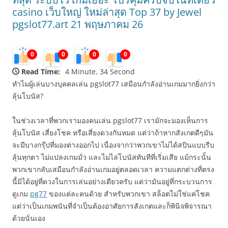
casino เว็บใหญ่ ใหม่ล่าสุด Top 37 by Jewel
pgslot77.art 21 พฤษภาคม 26
0
0
0
0
Read Time:
4 Minute, 34 Second
ทำไมผู้เล่นบางบุคคลเล่น pgslot77 เสมือนกำลังอ่านเกมมากยิ่งกว่า
ลุ้นโบนัส?
ในช่วงเวลาที่พวกเรามองคนเล่น pgslot77 เรามักจะมองเห็นการ
ลุ้นโบนัส เสี่ยงโชค หรือเสี่ยงดวงกันหมด แต่ว่าถ้าหากสังเกตดีๆมัน
จะมีบางกรุ๊ปที่มองต่างออกไป เนื่องจากว่าพวกเขาไม่ได้สปินแบบรีบ
ลุ้นทุกตา ไม่แปลงเกมมั่ว และไม่ไล่โบนัสทันทีที่เริ่มเสีย แม้กระนั้น
พวกเขากลับเสมือนกำลังอ่านเกมอยู่ตลอดเวลา ความแตกต่างที่ตรง
นี้มิได้อยู่ที่ดวงในการเล่นอย่างเดียวครับ แต่ว่ามันอยู่ที่กระบวนการ
ดูเกม
pg77
ของแต่ละคนด้วย สำหรับพวกเขา สล็อตไม่ใช่แค่โชค
แต่ว่าเป็นเกมพนันที่จำเป็นต้องอาศัยการสังเกตและก็พินิจพิจารณา
ด้วยนั่นเอง