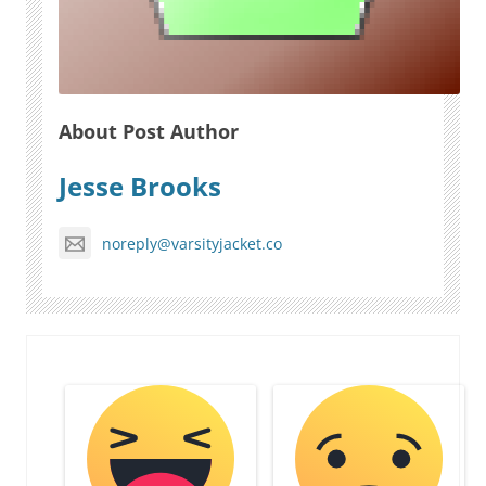
About Post Author
Jesse Brooks
noreply@varsityjacket.co