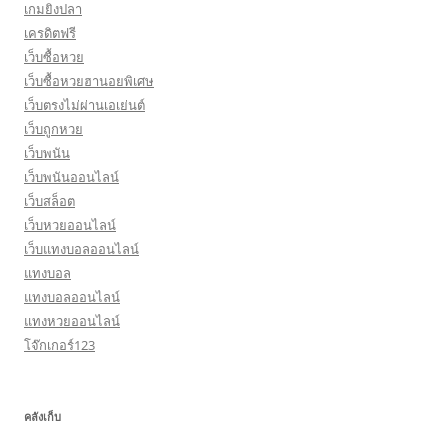
เกมยิงปลา
เครดิตฟรี
เว็บซื้อหวย
เว็บซื้อหวยฮานอยพิเศษ
เว็บตรงไม่ผ่านเอเย่นต์
เว็บถูกหวย
เว็บพนัน
เว็บพนันออนไลน์
เว็บสล็อต
เว็บหวยออนไลน์
เว็บแทงบอลออนไลน์
แทงบอล
แทงบอลออนไลน์
แทงหวยออนไลน์
โจ๊กเกอร์123
คลังเก็บ