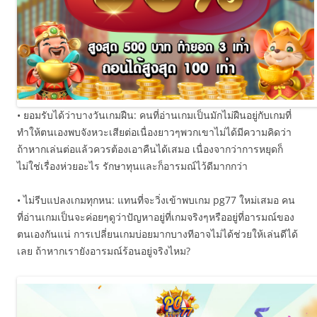
• ยอมรับได้ว่าบางวันเกมฝืน: คนที่อ่านเกมเป็นมักไม่ฝืนอยู่กับเกมที่
ทำให้ตนเองพบจังหวะเสียต่อเนื่องยาวๆพวกเขาไม่ได้มีความคิดว่า
ถ้าหากเล่นต่อแล้วควรต้องเอาคืนได้เสมอ เนื่องจากว่าการหยุดก็
ไม่ใช่เรื่องห่วยอะไร รักษาทุนและก็อารมณ์ไว้ดีมากกว่า
• ไม่รีบแปลงเกมทุกหน: แทนที่จะวิ่งเข้าพบเกม pg77 ใหม่เสมอ คน
ที่อ่านเกมเป็นจะค่อยๆดูว่าปัญหาอยู่ที่เกมจริงๆหรืออยู่ที่อารมณ์ของ
ตนเองกันแน่ การเปลี่ยนเกมบ่อยมากบางทีอาจไม่ได้ช่วยให้เล่นดีได้
เลย ถ้าหากเรายังอารมณ์ร้อนอยู่จริงไหม?