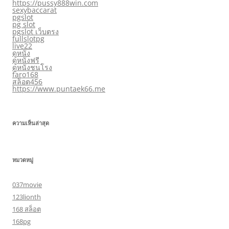
https://pussy888win.com
sexybaccarat
pgslot
pg slot
pgslot เว็บตรง
fullslotpg
live22
ดูหนัง
ดูหนังฟรี
ดูหนังชนโรง
faro168
สล็อต456
https://www.puntaek66.me
ความเห็นล่าสุด
หมวดหมู่
037movie
123lionth
168 สล็อต
168pg