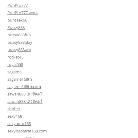
PunPro777
PunPro777.work
puntaek66
Pussy888
pussy888fun
pussy888play
pussy888win
rocket45
royal558
sagame
sagame168th
sagame168th.com
sawan888 เครดิตฟรี
sawan888 เครดิตฟรี
sbobet
sexy168
sexyauto168
sexybaccarat168.com