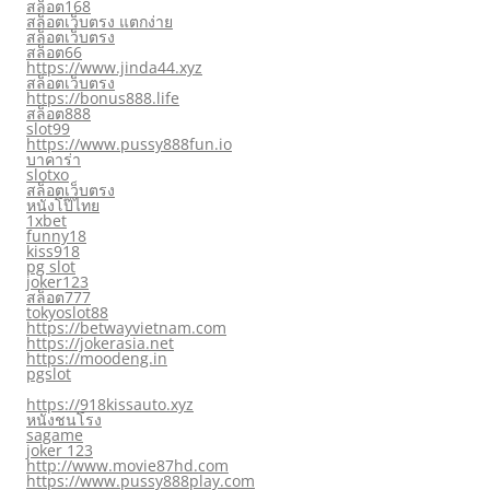
สล็อต168
สล็อตเว็บตรง แตกง่าย
สล็อตเว็บตรง
สล็อต66
https://www.jinda44.xyz
สล็อตเว็บตรง
https://bonus888.life
สล็อต888
slot99
https://www.pussy888fun.io
บาคาร่า
slotxo
สล็อตเว็บตรง
หนังโป๊ไทย
1xbet
funny18
kiss918
pg slot
joker123
สล็อต777
tokyoslot88
https://betwayvietnam.com
https://jokerasia.net
https://moodeng.in
pgslot
https://918kissauto.xyz
หนังชนโรง
sagame
joker 123
http://www.movie87hd.com
https://www.pussy888play.com