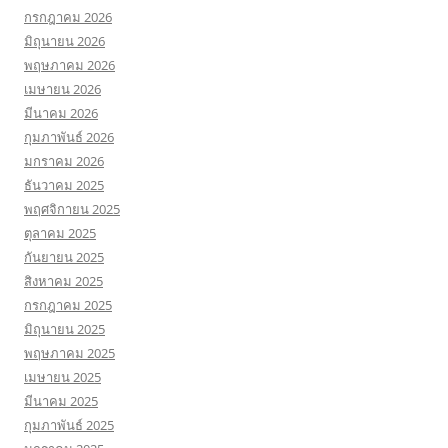
กรกฎาคม 2026
มิถุนายน 2026
พฤษภาคม 2026
เมษายน 2026
มีนาคม 2026
กุมภาพันธ์ 2026
มกราคม 2026
ธันวาคม 2025
พฤศจิกายน 2025
ตุลาคม 2025
กันยายน 2025
สิงหาคม 2025
กรกฎาคม 2025
มิถุนายน 2025
พฤษภาคม 2025
เมษายน 2025
มีนาคม 2025
กุมภาพันธ์ 2025