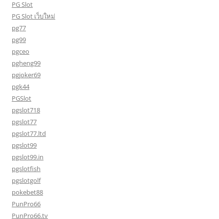
PG Slot
PG Slot เว็บใหม่
pg77
pg99
pgceo
pgheng99
pgjoker69
pgk44
PGSlot
pgslot718
pgslot77
pgslot77.ltd
pgslot99
pgslot99.in
pgslotfish
pgslotgolf
pokebet88
PunPro66
PunPro66.tv