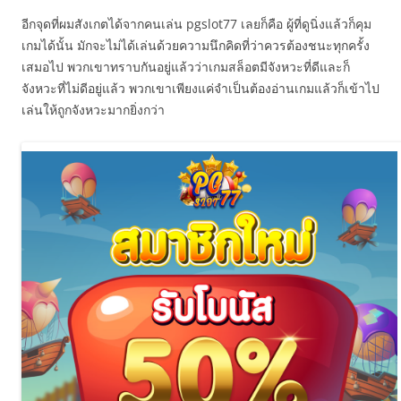
อีกจุดที่ผมสังเกตได้จากคนเล่น pgslot77 เลยก็คือ ผู้ที่ดูนิ่งแล้วก็คุม
เกมได้นั้น มักจะไม่ได้เล่นด้วยความนึกคิดที่ว่าควรต้องชนะทุกครั้ง
เสมอไป พวกเขาทราบกันอยู่แล้วว่าเกมสล็อตมีจังหวะที่ดีและก็
จังหวะที่ไม่ดีอยู่แล้ว พวกเขาเพียงแค่จำเป็นต้องอ่านเกมแล้วก็เข้าไป
เล่นให้ถูกจังหวะมากยิ่งกว่า