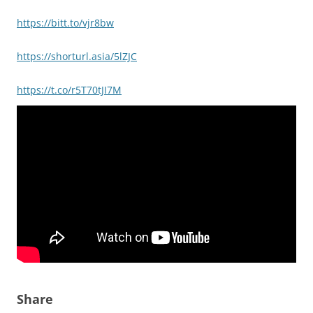
https://bitt.to/vjr8bw
https://shorturl.asia/5lZJC
https://t.co/r5T70tJI7M
Share