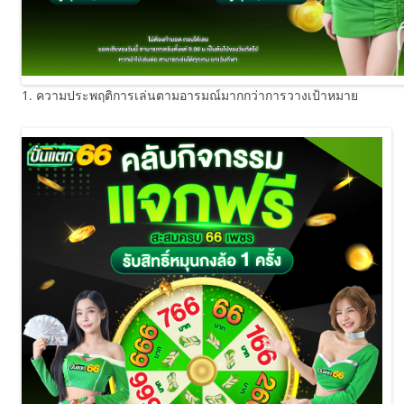
1. ความประพฤติการเล่นตามอารมณ์มากกว่าการวางเป้าหมาย