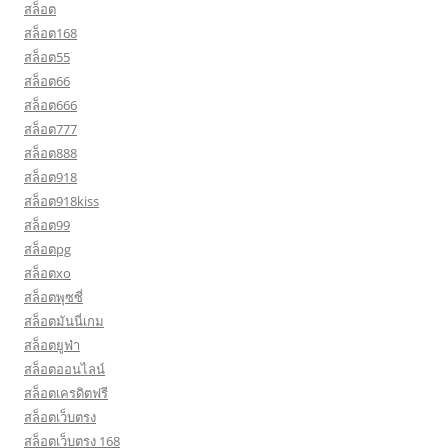
สล็อต
สล็อต168
สล็อต55
สล็อต66
สล็อต666
สล็อต777
สล็อต888
สล็อต918
สล็อต918kiss
สล็อต99
สล็อตpg
สล็อตxo
สล็อตพุซซี่
สล็อตมันนี่เกม
สล็อตยูฟ่า
สล็อตออนไลน์
สล็อตเครดิตฟรี
สล็อตเว็บตรง
สล็อตเว็บตรง 168