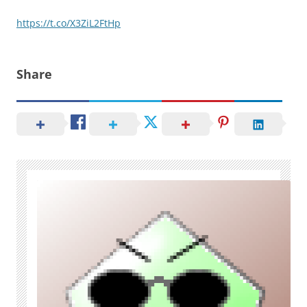
https://t.co/X3ZiL2FtHp
Share