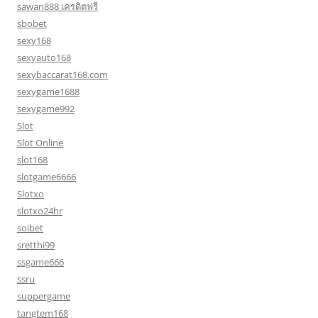
sawan888 เครดิตฟรี
sbobet
sexy168
sexyauto168
sexybaccarat168.com
sexygame1688
sexygame992
Slot
Slot Online
slot168
slotgame6666
Slotxo
slotxo24hr
soibet
sretthi99
ssgame666
ssru
suppergame
tangtem168