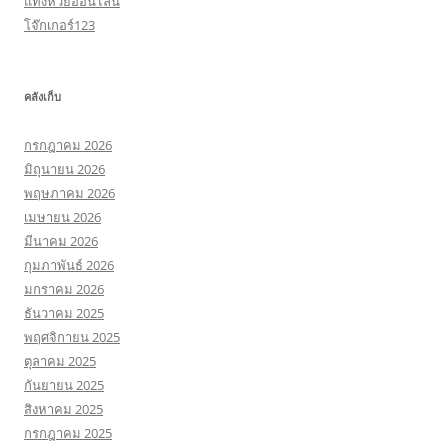
แทงหวยออนไลน์
โจ๊กเกอร์123
คลังเก็บ
กรกฎาคม 2026
มิถุนายน 2026
พฤษภาคม 2026
เมษายน 2026
มีนาคม 2026
กุมภาพันธ์ 2026
มกราคม 2026
ธันวาคม 2025
พฤศจิกายน 2025
ตุลาคม 2025
กันยายน 2025
สิงหาคม 2025
กรกฎาคม 2025