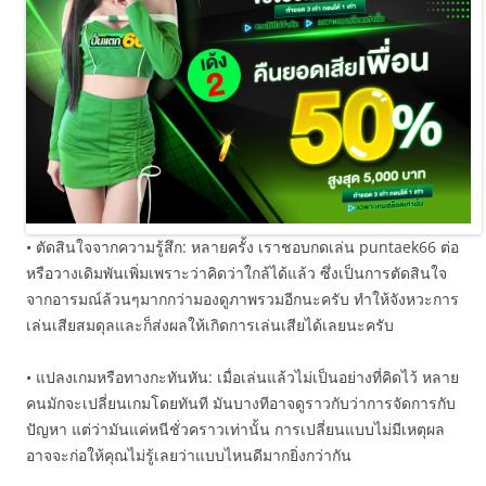
• ตัดสินใจจากความรู้สึก: หลายครั้ง เราชอบกดเล่น puntaek66 ต่อ
หรือวางเดิมพันเพิ่มเพราะว่าคิดว่าใกล้ได้แล้ว ซึ่งเป็นการตัดสินใจ
จากอารมณ์ล้วนๆมากกว่ามองดูภาพรวมอีกนะครับ ทำให้จังหวะการ
เล่นเสียสมดุลและก็ส่งผลให้เกิดการเล่นเสียได้เลยนะครับ
• แปลงเกมหรือทางกะทันหัน: เมื่อเล่นแล้วไม่เป็นอย่างที่คิดไว้ หลาย
คนมักจะเปลี่ยนเกมโดยทันที มันบางทีอาจดูราวกับว่าการจัดการกับ
ปัญหา แต่ว่ามันแค่หนีชั่วคราวเท่านั้น การเปลี่ยนแบบไม่มีเหตุผล
อาจจะก่อให้คุณไม่รู้เลยว่าแบบไหนดีมากยิ่งกว่ากัน