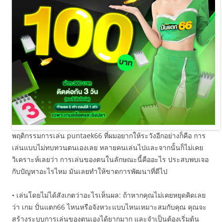
พฤติกรรมการเล่น puntaek66 ที่ผมอยากให้ระวังอีกอย่างก็คือ การ
เล่นแบบไม่ทบทวนตนเองเลย หลายคนเล่นไปและจากนั้นก็ไม่เคย
วิเคราะห์เลยว่า การเล่นของตนในลักษณะนี้คืออะไร ประสบพบเจอ
กับปัญหาอะไรไหม มันเลยทำให้ขาดการพัฒนาที่ดีไป
• เล่นโดยไม่ได้สังเกตว่าอะไรเห็นผล: ถ้าหากคุณไม่เคยหยุดคิดเลย
ว่า เกม ปั่นแตก66 ไหนหรือจังหวะแบบไหนเหมาะสมกับคุณ คุณจะ
สร้างระบบการเล่นของตนเองได้ยากมาก และจำเป็นต้องเริ่มต้น