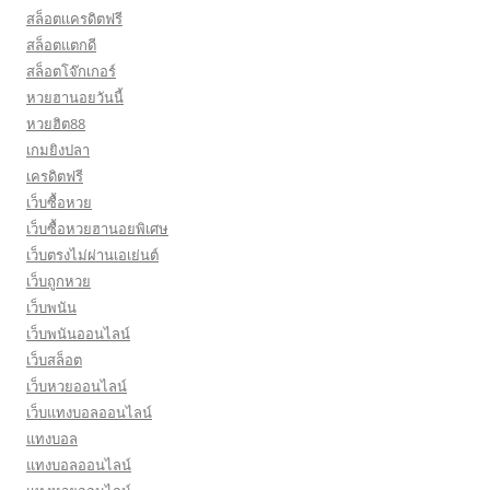
สล็อตเเครดิตฟรี
สล็อตแตกดี
สล็อตโจ๊กเกอร์
หวยฮานอยวันนี้
หวยฮิต88
เกมยิงปลา
เครดิตฟรี
เว็บซื้อหวย
เว็บซื้อหวยฮานอยพิเศษ
เว็บตรงไม่ผ่านเอเย่นต์
เว็บถูกหวย
เว็บพนัน
เว็บพนันออนไลน์
เว็บสล็อต
เว็บหวยออนไลน์
เว็บแทงบอลออนไลน์
แทงบอล
แทงบอลออนไลน์