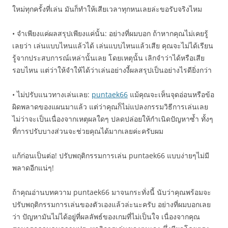
ใหม่ทุกครั้งที่เล่น มันก็ทำให้เสียเวลาทุกหนเลยล่ะขอรับจริงไหม
• จำเพียงแค่ผลสรุปเพียงแค่นั้น: อย่างที่ผมบอก ถ้าหากคุณไม่เคยรู้
เลยว่า เล่นแบบไหนแล้วได้ เล่นแบบไหนแล้วเสีย คุณจะไม่ได้เรียน
รู้จากประสบการณ์เหล่านั้นเลย โดยเหตุนั้น เลิกจำว่าได้หรือเสีย
รอบไหน แต่ว่าให้จำให้ได้ว่าเล่นอย่างงี้ผลสรุปเป็นอย่างไรดียิ่งกว่า
• ไม่ปรับแนวทางเล่นเลย:
puntaek66
แม้คุณจะเห็นจุดอ่อนหรือข้อ
ผิดพลาดของแผนมาแล้ว แต่ว่าคุณก็ไม่แปลงกรรมวิธีการเล่นเลย
ไม่ว่าจะเป็นเนื่องจากเหตุผลใดๆ ปลดปล่อยให้กำเนิดปัญหาซ้ำ ทั้งๆ
ที่การปรับบางส่วนจะช่วยคุณได้มากเลยค่ะครับผม
แก้ก่อนเป็นต่อ! ปรับพฤติกรรมการเล่น puntaek66 แบบง่ายๆไม่มี
พลาดอีกแน่ๆ!
ถ้าคุณอ่านบทความ puntaek66 มาจนกระทั่งนี้ นับว่าคุณพร้อมจะ
ปรับพฤติกรรมการเล่นของตัวเองแล้วล่ะนะครับ อย่างที่ผมบอกเลย
ว่า ปัญหามันไม่ได้อยู่ที่ผลลัพธ์ของเกมที่ไม่เป็นใจ เนื่องจากคุณ