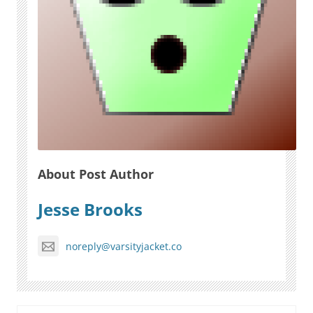
About Post Author
Jesse Brooks
noreply@varsityjacket.co