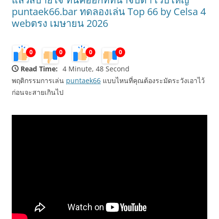
puntaek66.bar ทดลองเล่น Top 66 by Celsa 4
webตรง เมษายน 2026
0
0
0
0
Read Time:
4 Minute, 48 Second
พฤติกรรมการเล่น
puntaek66
แบบไหนที่คุณต้องระมัดระวังเอาไว้
ก่อนจะสายเกินไป