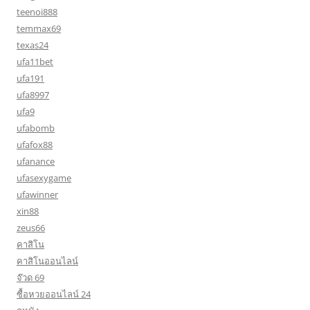
teenoi888
temmax69
texas24
ufa11bet
ufa191
ufa8997
ufa9
ufabomb
ufafox88
ufanance
ufasexygame
ufawinner
xin88
zeus66
คาสิโน
คาสิโนออนไลน์
จ๊วด 69
ซื้อหวยออนไลน์ 24