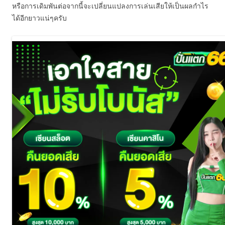
หรือการเดิมพันต่อจากนี้จะเปลี่ยนแปลงการเล่นเสียให้เป็นผลกำไร
ได้อีกยาวแน่ๆครับ