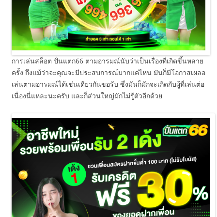
การเล่นสล็อต ปั่นแตก66 ตามอารมณ์นับว่าเป็นเรื่องที่เกิดขึ้นหลาย
ครั้ง ถึงแม้ว่าจะคุณจะมีประสบการณ์มากแค่ไหน มันก็มีโอกาสเผลอ
เล่นตามอารมณ์ได้เช่นเดียวกันขอรับ ซึ่งมันก็มักจะเกิดกับผู้ที่เล่นต่อ
เนื่องนี่แหละนะครับ และก็ส่วนใหญ่มักไม่รู้ตัวอีกด้วย