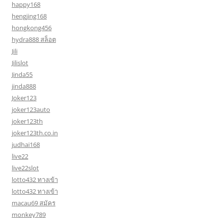
happy168
hengjing168
hongkong456
hydra888 สล็อต
Jili
Jilislot
Jinda55
jinda888
Joker123
joker123auto
joker123th
joker123th.co.in
judhai168
live22
live22slot
lotto432 ทางเข้า
lotto432 ทางเข้า
macau69 สมัคร
monkey789