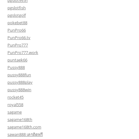
pgslot99.in
pgslotfish
pgslotgolf
pokebet88
PunPro66
PunPro66.tv
PunPro777
PunPro777.work
puntaek66
Pussy888
pussy888fun
pussy888play
pussy888win
rocket45
royal558
sagame
sagame168th
sagame168th.com
sawan888 เครดิตฟรี