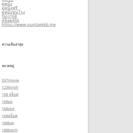
ดูหนัง
ดูหนังฟรี
ดูหนังชนโรง
faro168
สล็อต456
https://www.puntaek66.me
ความเห็นล่าสุด
หมวดหมู่
037movie
123lionth
168 สล็อต
168pg
168slot
168สล็อต
188bet
188betth