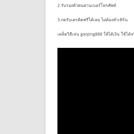
2.รับรองตัวตนผ่านเบอร์โทรศัพท์
3.กดรับเครดิตฟรีได้เลย ไม่ต้องทำเทิร์น
เคล็ดวิธีเล่น gaojing888 ให้ได้เงิน ใช้ได้จ