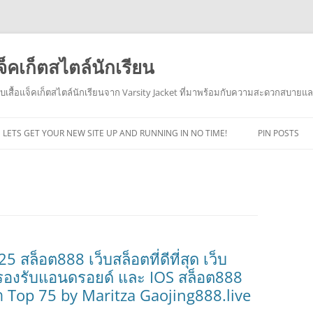
จ็คเก็ตสไตล์นักเรียน
บเสื้อแจ็คเก็ตสไตล์นักเรียนจาก Varsity Jacket ที่มาพร้อมกับความสะดวกสบายและ
ข้าม
ไป
LETS GET YOUR NEW SITE UP AND RUNNING IN NO TIME!
PIN POSTS
ยัง
เนื้อหา
สล็อต888 เว็บสล็อตที่ดีที่สุด เว็บ
รองรับแอนดรอยด์ และ IOS สล็อต888
ต่ำ Top 75 by Maritza Gaojing888.live