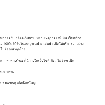
นสล็อตกับ สล็อตเว็บตรง เพราะเหตุว่าตรงนี้เป็น เว็บสล็อต
งใจ 100% ได้รับใบอนุญาตอย่างแม่นยำ เปิดให้บริการมาอย่าง
ไม่ต้องกลัวถูกโกง
กทุกค่ายดังเอาไว้ภายในเว็บไซต์เดียว ไม่ว่าจะเป็น
าย ภาพงาม
ม่า (Roma) แจ็คพ็อตใหญ่