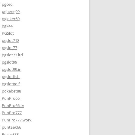
pgceo
pgheng99
pgjoker69
pgk44
PGSlot
pgslot718
pgslot77
pgslot77.ltd
pgslot99
pgslot99.in
pgslotfish
pgslotgolf
pokebet88
PunPro66
PunPro66.tv
PunPro777
PunPro777.work
puntaek66
Pussy888