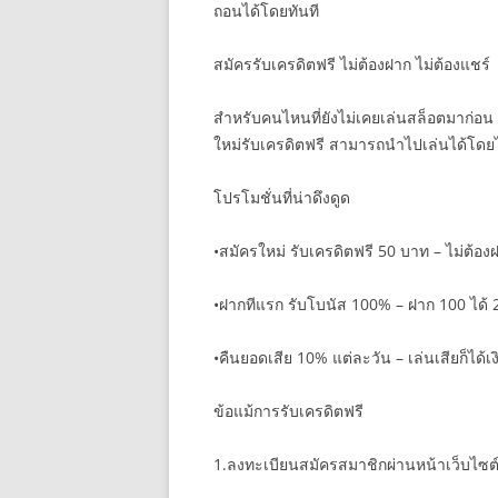
ถอนได้โดยทันที
สมัครรับเครดิตฟรี ไม่ต้องฝาก ไม่ต้องแชร์
สำหรับคนไหนที่ยังไม่เคยเล่นสล็อตมาก่อน 
ใหม่รับเครดิตฟรี สามารถนำไปเล่นได้โดยไ
โปรโมชั่นที่น่าดึงดูด
•สมัครใหม่ รับเครดิตฟรี 50 บาท – ไม่ต้อง
•ฝากทีแรก รับโบนัส 100% – ฝาก 100 ได้ 
•คืนยอดเสีย 10% แต่ละวัน – เล่นเสียก็ได้เง
ข้อแม้การรับเครดิตฟรี
1.ลงทะเบียนสมัครสมาชิกผ่านหน้าเว็บไซต