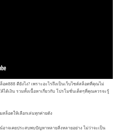
ล็อต888 ดียังไง? เพราะอะไรถึงเป็นเว็บไซต์สล็อตที่คุณไม่
้เงิน รวมทั้งเนื้อหาเกี่ยวกับ โปรโมชั่นเด็ดๆที่คุณควรจะรู้
กมสล็อตให้เลือกเล่นทุกค่ายดัง
ไลน์อาจเคยประสบพบปัญหาหลายสิ่งหลายอย่าง ไม่ว่าจะเป็น