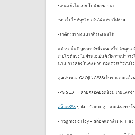
•เล่นแล้วไม่แตก โบนัสออกยาก
•พบเว็บไซต์ทุจริต เล่นได้แต่ว่าไม่จ่าย
•จำต้องฝากเงินมากถึงจะเล่นได้
แม้กระนั้นปัญหาเหล่านี้จะหมดไป ถ้าคุณเล่
เว็บไซต์ตรง ไม่ผ่านเอเย่นต์ มีความน่าวา
นาน การคลังมั่นคง ฝาก-ถอนรวดเร็วทันใจ 
จุดเด่นของ GAOJING888เป็นรวมเกมสล็อตจา
•PG SLOT – ค่ายสล็อตยอดนิยม เกมแตกง่
สล็อต888
•Joker Gaming – เกมดังอย่างโร
•Pragmatic Play – สล็อตแตกง่าย RTP สูง