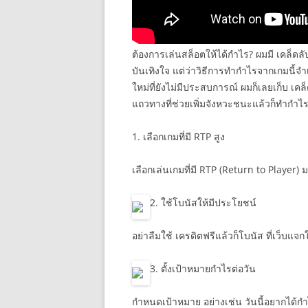
ต้องการเล่นสล็อตให้ได้กำไร? ผมมี เคล็ดล
บันเทิงใจ แต่ว่าวิธีการทำกำไรจากเกมนี้จำเ
ใหม่ที่ยังไม่มีประสบการณ์ ผมก็เลยเก็บ เคล
แถวทางที่ช่วยเพิ่มจังหวะชนะแล้วก็ทำกำไร
1. เลือกเกมที่มี RTP สูง
เลือกเล่นเกมที่มี RTP (Return to Player
2. ใช้โบนัสให้มีประโยชน์
อย่าลืมใช้ เครดิตฟรีแล้วก็โบนัส ที่เว็บแจก
3. ตั้งเป้าหมายกำไรต่อวัน
กำหนดเป้าหมาย อย่างเช่น วันนี้อยากได้กำ