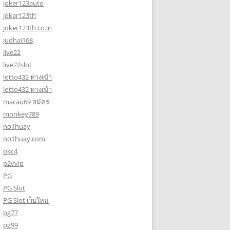
joker123auto
joker123th
joker123th.co.in
judhai168
live22
live22slot
lotto432 ทางเข้า
lotto432 ทางเข้า
macau69 สมัคร
monkey789
no1huay
no1huay.com
okc4
p2vvip
PG
PG Slot
PG Slot เว็บใหม่
pg77
pg99