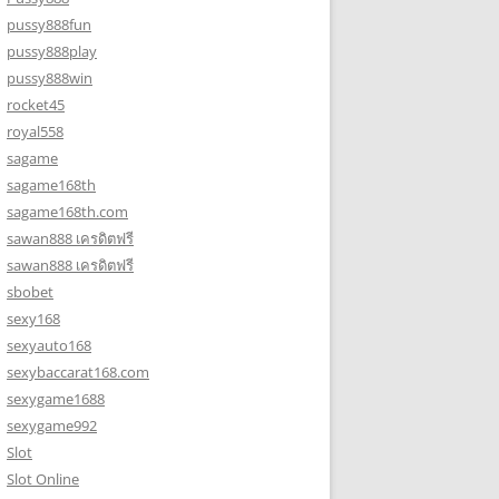
pussy888fun
pussy888play
pussy888win
rocket45
royal558
sagame
sagame168th
sagame168th.com
sawan888 เครดิตฟรี
sawan888 เครดิตฟรี
sbobet
sexy168
sexyauto168
sexybaccarat168.com
sexygame1688
sexygame992
Slot
Slot Online