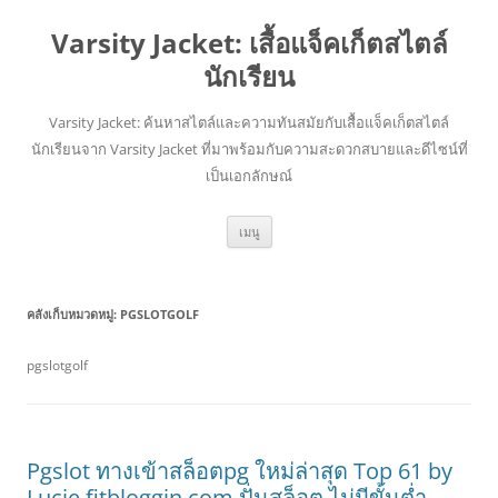
Varsity Jacket: เสื้อแจ็คเก็ตสไตล์
นักเรียน
Varsity Jacket: ค้นหาสไตล์และความทันสมัยกับเสื้อแจ็คเก็ตสไตล์
นักเรียนจาก Varsity Jacket ที่มาพร้อมกับความสะดวกสบายและดีไซน์ที่
เป็นเอกลักษณ์
ข้าม
เมนู
ไป
ยัง
เนื้อหา
คลังเก็บหมวดหมู่:
PGSLOTGOLF
pgslotgolf
Pgslot ทางเข้าสล็อตpg ใหม่ล่าสุด Top 61 by
Lucie fitbloggin.com ปั่นสล็อต ไม่มีขั้นต่ำ