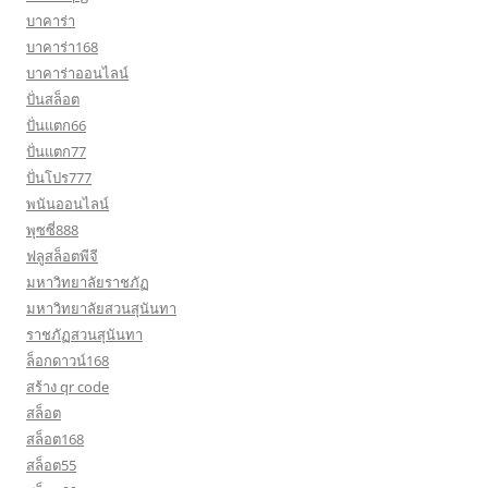
บาคาร่า
บาคาร่า168
บาคาร่าออนไลน์
ปั่นสล็อต
ปั่นแตก66
ปั่นแตก77
ปั่นโปร777
พนันออนไลน์
พุซซี่888
ฟลูสล็อตพีจี
มหาวิทยาลัยราชภัฏ
มหาวิทยาลัยสวนสุนันทา
ราชภัฏสวนสุนันทา
ล็อกดาวน์168
สร้าง qr code
สล็อต
สล็อต168
สล็อต55