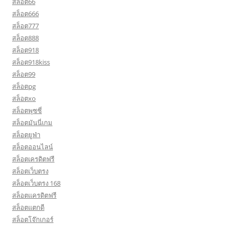
สล็อต66
สล็อต666
สล็อต777
สล็อต888
สล็อต918
สล็อต918kiss
สล็อต99
สล็อตpg
สล็อตxo
สล็อตพุซซี่
สล็อตมันนี่เกม
สล็อตยูฟ่า
สล็อตออนไลน์
สล็อตเครดิตฟรี
สล็อตเว็บตรง
สล็อตเว็บตรง 168
สล็อตเเครดิตฟรี
สล็อตแตกดี
สล็อตโจ๊กเกอร์