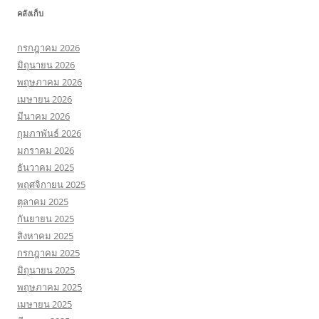
คลังเก็บ
กรกฎาคม 2026
มิถุนายน 2026
พฤษภาคม 2026
เมษายน 2026
มีนาคม 2026
กุมภาพันธ์ 2026
มกราคม 2026
ธันวาคม 2025
พฤศจิกายน 2025
ตุลาคม 2025
กันยายน 2025
สิงหาคม 2025
กรกฎาคม 2025
มิถุนายน 2025
พฤษภาคม 2025
เมษายน 2025