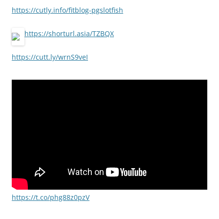
https://cutly.info/fitblog-pgslotfish
https://shorturl.asia/TZBQX
https://cutt.ly/wrnS9veI
https://t.co/phg88z0pzV