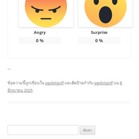
Angry
Surprise
0
%
0
%
…
ข้อความนี้ถูกเขียนใน
pgslotgolf
และติดป้ายกำกับ
pgslotgolf
บน
8
มิถุนายน 2025
ค้นหา
สำหรับ: