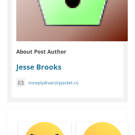
About Post Author
Jesse Brooks
noreply@varsityjacket.co