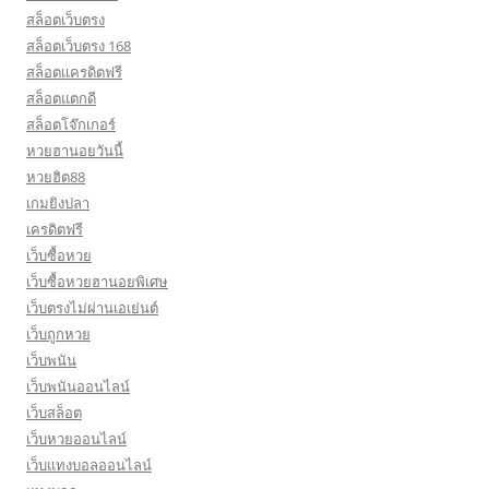
สล็อตเว็บตรง
สล็อตเว็บตรง 168
สล็อตเเครดิตฟรี
สล็อตแตกดี
สล็อตโจ๊กเกอร์
หวยฮานอยวันนี้
หวยฮิต88
เกมยิงปลา
เครดิตฟรี
เว็บซื้อหวย
เว็บซื้อหวยฮานอยพิเศษ
เว็บตรงไม่ผ่านเอเย่นต์
เว็บถูกหวย
เว็บพนัน
เว็บพนันออนไลน์
เว็บสล็อต
เว็บหวยออนไลน์
เว็บแทงบอลออนไลน์