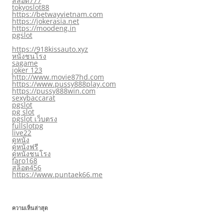
สล็อต777
tokyoslot88
https://betwayvietnam.com
https://jokerasia.net
https://moodeng.in
pgslot
https://918kissauto.xyz
หนังชนโรง
sagame
joker 123
http://www.movie87hd.com
https://www.pussy888play.com
https://pussy888win.com
sexybaccarat
pgslot
pg slot
pgslot เว็บตรง
fullslotpg
live22
ดูหนัง
ดูหนังฟรี
ดูหนังชนโรง
faro168
สล็อต456
https://www.puntaek66.me
ความเห็นล่าสุด