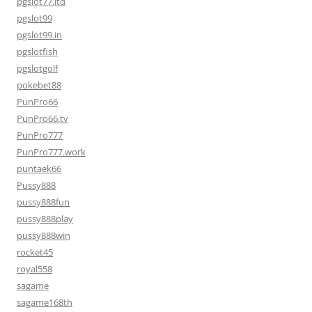
pgslot77.ltd
pgslot99
pgslot99.in
pgslotfish
pgslotgolf
pokebet88
PunPro66
PunPro66.tv
PunPro777
PunPro777.work
puntaek66
Pussy888
pussy888fun
pussy888play
pussy888win
rocket45
royal558
sagame
sagame168th