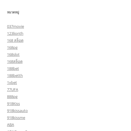
หมวดหมู่
037movie
123lionth
168 สล็อต
168pg
168slot
168สล็อต
188bet
188betth
1xbet
77UFA
888pg
918Kiss
918kissauto
918kissme
ABA