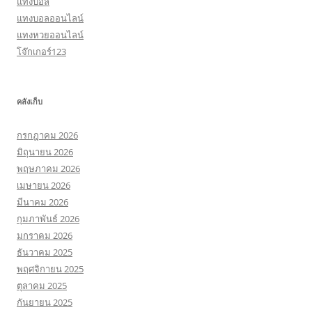
แทงบอล
แทงบอลออนไลน์
แทงหวยออนไลน์
โจ๊กเกอร์123
คลังเก็บ
กรกฎาคม 2026
มิถุนายน 2026
พฤษภาคม 2026
เมษายน 2026
มีนาคม 2026
กุมภาพันธ์ 2026
มกราคม 2026
ธันวาคม 2025
พฤศจิกายน 2025
ตุลาคม 2025
กันยายน 2025