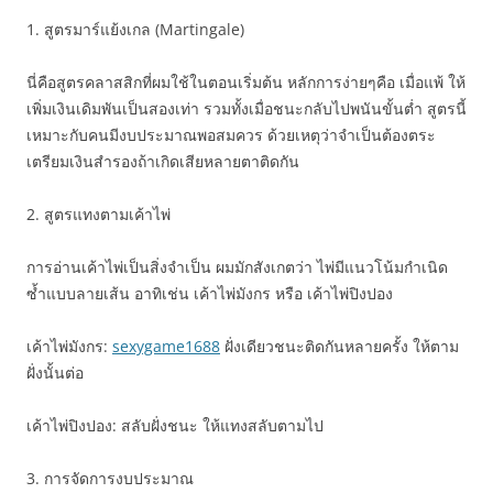
1. สูตรมาร์แย้งเกล (Martingale)
นี่คือสูตรคลาสสิกที่ผมใช้ในตอนเริ่มต้น หลักการง่ายๆคือ เมื่อแพ้ ให้
เพิ่มเงินเดิมพันเป็นสองเท่า รวมทั้งเมื่อชนะกลับไปพนันขั้นต่ำ สูตรนี้
เหมาะกับคนมีงบประมาณพอสมควร ด้วยเหตุว่าจำเป็นต้องตระ
เตรียมเงินสำรองถ้าเกิดเสียหลายตาติดกัน
2. สูตรแทงตามเค้าไพ่
การอ่านเค้าไพ่เป็นสิ่งจำเป็น ผมมักสังเกตว่า ไพ่มีแนวโน้มกำเนิด
ซ้ำแบบลายเส้น อาทิเช่น เค้าไพ่มังกร หรือ เค้าไพ่ปิงปอง
เค้าไพ่มังกร:
sexygame1688
ฝั่งเดียวชนะติดกันหลายครั้ง ให้ตาม
ฝั่งนั้นต่อ
เค้าไพ่ปิงปอง: สลับฝั่งชนะ ให้แทงสลับตามไป
3. การจัดการงบประมาณ