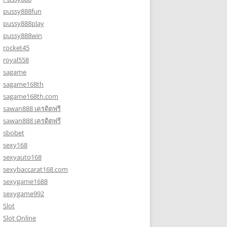
pussy888fun
pussy888play
pussy888win
rocket45
royal558
sagame
sagame168th
sagame168th.com
sawan888 เครดิตฟรี
sawan888 เครดิตฟรี
sbobet
sexy168
sexyauto168
sexybaccarat168.com
sexygame1688
sexygame992
Slot
Slot Online