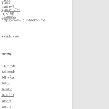
ดูหนัง
ดูหนังฟรี
ดูหนังชนโรง
faro168
สล็อต456
https://www.puntaek66.me
ความเห็นล่าสุด
หมวดหมู่
037movie
123lionth
168 สล็อต
168pg
168slot
168สล็อต
188bet
188betth