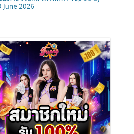
0 June 2026