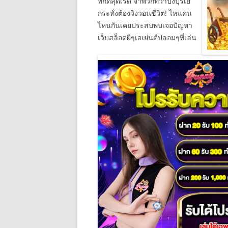
พิกัดสุดเริ่ด จำพวกที่ว่าปังปุริเย่
กระทั่งต้องวิงวอนชีวิต! ไหนคน
ไหนกันเคยประสบพบเจอปัญหา
เว็บสล็อตผีๆเอเย่นต์ปลอมๆที่เล่น