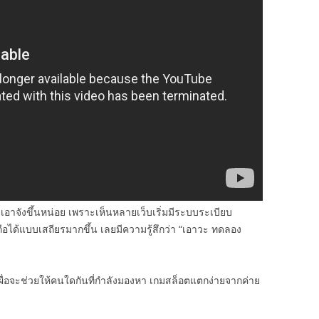
เอาจังขึ้นหน่อย เพราะเห็นหลายเว็บเริ่มมีระบบระเบียบ
ือได้แบบเสถียรมากขึ้น เลยมีความรู้สึกว่า “เอาวะ ทดลอง
ผื่อจะช่วยให้คนใดกันที่กำลังมองหา เกมสล็อตแตกง่ายจากค่าย