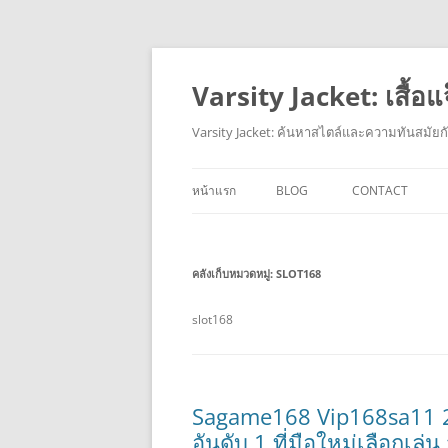
Varsity Jacket: เสื้อแ
Varsity Jacket: ค้นหาสไตล์และความทันสมัยกั
หน้าแรก
BLOG
CONTACT
คลังเก็บหมวดหมู่:
SLOT168
slot168
Sagame168 Vip168sa11 2
อันดับ 1 ที่มือใหม่เลือกเล่