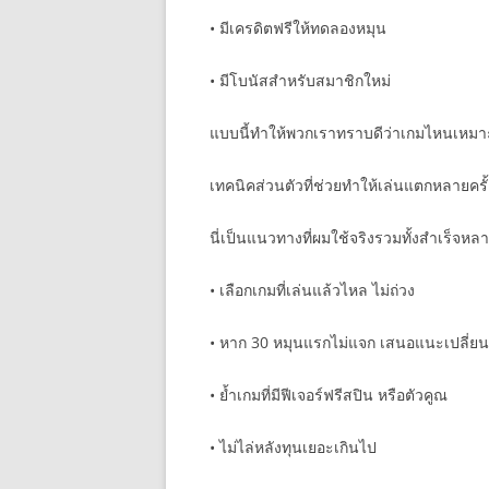
• มีเครดิตฟรีให้ทดลองหมุน
• มีโบนัสสำหรับสมาชิกใหม่
แบบนี้ทำให้พวกเราทราบดีว่าเกมไหนเหมาะก
เทคนิคส่วนตัวที่ช่วยทำให้เล่นแตกหลายครั้
นี่เป็นแนวทางที่ผมใช้จริงรวมทั้งสำเร็จหลา
• เลือกเกมที่เล่นแล้วไหล ไม่ถ่วง
• หาก 30 หมุนแรกไม่แจก เสนอแนะเปลี่ย
• ย้ำเกมที่มีฟีเจอร์ฟรีสปิน หรือตัวคูณ
• ไม่ไล่หลังทุนเยอะเกินไป