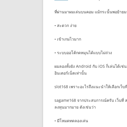
ที่ผ่านมาผมเล่นบนคอม แม้กระนั้นพอย้ายมาเ
• สะดวก ง่าย
• เข้าเกมไวมาก
• ระบบออโต้กดหมุนได้แบบไม่ถ่วง
ผมลองทั้งยัง Android กับ iOS ก็เล่นได้เ
อินเตอร์เน็ตเท่านั้น
slot168 เพราะอะไรถึงแนะนำให้เลือกเว็บที
sagame168 จากประสบการณ์ครับ เว็บที่ สมั
ลงทุนมากมาย ดังเช่นว่า
• มีโหมดทดลองเล่น