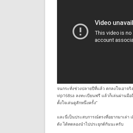
จนกระทั่งช่วงปลายปีที่แล้ว ตกลงใจเอาจริง
vip168sa ลงทะเบียนฟรี แล้วก็เล่นผ่านมือถ
ตั้งใจเล่นดูสักหนึ่งครั้ง”
และนี่เป็นประสบการณ์ตรงที่อยากมาเล่า เ
ดัง ได้ทดลองนำไปประยุกต์กันนะครับ