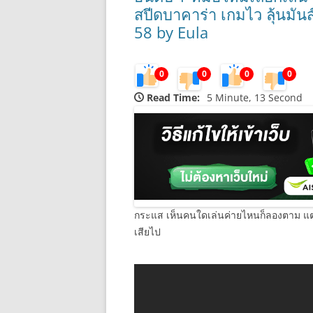
สปีดบาคาร่า เกมไว ลุ้นมันส
58 by Eula
0
0
0
0
Read Time:
5 Minute, 13 Second
กระแส เห็นคนใดเล่นค่ายไหนก็ลองตาม แต่ก็
เสียไป