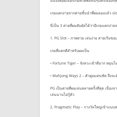
นั้นจึงค่อยเลือกเกมที่ให้ฟีลลื่นๆแตกเสมอ
เกมแตกง่ายจากค่ายชั้นนำที่ผมลองแล้ว sl
นี่เป็น 3 ค่ายที่ผมสัมผัสได้ว่ามีเกมแตกง่าย
1. PG Slot – ภาพสวย เล่นง่าย สายเริ่มช
เกมที่แตกดีสำหรับผมเป็น
• Fortune Tiger – จังหวะเข้าดีมาก หมุนไม
• Mahjong Ways 2 – ตัวคูณเด่นชัด ถึงจะ
PG เป็นค่ายที่ผมเล่นหลายครั้งที่สุด เนื่อ
เล่นนานไม่รู้ตัว
2. Pragmatic Play – รางวัลใหญ่เข้าแบบห