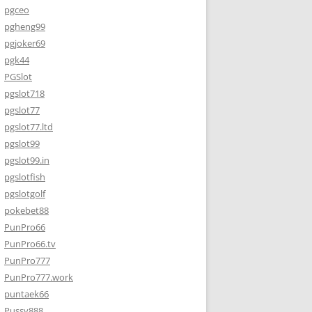
pgceo
pgheng99
pgjoker69
pgk44
PGSlot
pgslot718
pgslot77
pgslot77.ltd
pgslot99
pgslot99.in
pgslotfish
pgslotgolf
pokebet88
PunPro66
PunPro66.tv
PunPro777
PunPro777.work
puntaek66
Pussy888