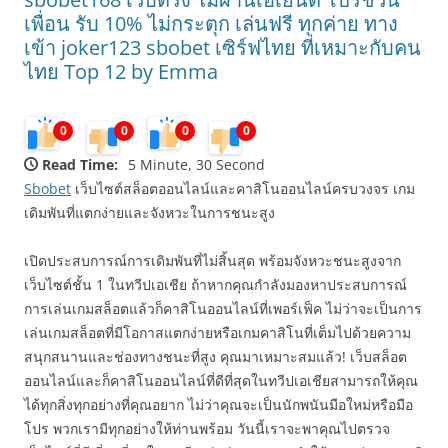
เพื่อน รับ 10% ไม่กระตุก เล่นฟรี ทุกค่าย ทาง
เข้า joker123 sbobet เซิร์ฟไทย ที่เหมาะกับคน
ไทย Top 12 by Emma
0
0
0
0
Read Time:
5 Minute, 30 Second
Sbobet
เว็บไซต์สล็อตออนไลน์และคาสิโนออนไลน์ครบวงจร เกม
เดิมพันที่แตกง่ายและจังหวะในการชนะสูง
เปิดประสบการณ์การเดิมพันที่ไม่สิ้นสุด พร้อมจังหวะชนะสูงจาก
เว็บไซต์ชั้น 1 ในทวีปเอเชีย ถ้าหากคุณกำลังมองหาประสบการณ์
การเล่นเกมสล็อตแล้วก็คาสิโนออนไลน์ที่เพอร์เฟ็ค ไม่ว่าจะเป็นการ
เล่นเกมสล็อตที่มีโอกาสแตกง่ายหรือเกมคาสิโนที่เต็มไปด้วยความ
สนุกสนานและช่องทางชนะที่สูง คุณมาเหมาะสมแล้ว! เว็บสล็อต
ออนไลน์และก็คาสิโนออนไลน์ที่ดีที่สุดในทวีปเอเชียสามารถให้คุณ
ได้ทุกสิ่งทุกอย่างที่คุณอยาก ไม่ว่าคุณจะเป็นนักพนันมือใหม่หรือมือ
โปร พวกเรามีทุกอย่างให้ท่านพร้อม วันนี้เราจะพาคุณไปตรวจ