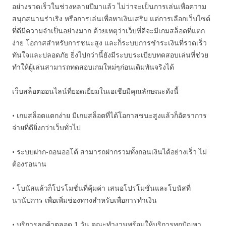
อย่างรวดเร็วในช่วงหลายปีมาแล้ว ไม่ว่าจะเป็นการเล่นเพื่อความ
สนุกสนานร่าเริง หรือการเล่นเพื่อหาเงินเสริม แต่การเลือกเว็บไซต์
ที่ดีมีความจำเป็นอย่างมาก ด้วยเหตุว่าเว็บที่ดีจะมีเกมสล็อตที่แตก
ง่าย โอกาสสำหรับการชนะสูง และก็ระบบการชำระเงินที่รวดเร็ว
ทันใจและปลอดภัย ยิ่งไปกว่านี้ยังมีระบบระเบียบทดสอบเล่นที่ช่วย
ทำให้ผู้เล่นสามารถทดสอบเกมใหม่ๆก่อนเดิมพันจริงได้
เว็บสล็อตออนไลน์ที่ยอดเยี่ยมในเอเชียมีคุณลักษณะดังนี้
• เกมสล็อตแตกง่าย มีเกมสล็อตที่ได้โอกาสชนะสูงแล้วก็อัตราการ
จ่ายที่ดียิ่งกว่าเว็บทั่วไป
• ระบบฝาก-ถอนออโต้ สามารถฝากรวมทั้งถอนเงินได้อย่างเร็ว ไม่
ต้องรอนาน
• โบนัสแล้วก็โปรโมชั่นที่คุ้มค่า เสนอโปรโมชั่นและโบนัสที่
นานัปการ เพื่อเพิ่มช่องทางสำหรับเพื่อการทำเงิน
• บริการลูกค้าตลอด 1 วัน คณะทำงานพร้อมให้บริการทุกปัญหา