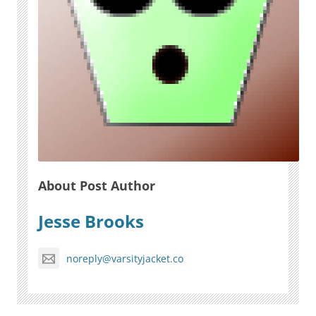
About Post Author
Jesse Brooks
noreply@varsityjacket.co