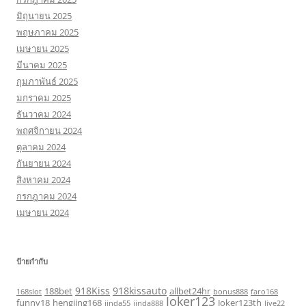
มิถุนายน 2025
พฤษภาคม 2025
เมษายน 2025
มีนาคม 2025
กุมภาพันธ์ 2025
มกราคม 2025
ธันวาคม 2024
พฤศจิกายน 2024
ตุลาคม 2024
กันยายน 2024
สิงหาคม 2024
กรกฎาคม 2024
เมษายน 2024
ป้ายกำกับ
918Kiss
918kissauto
188bet
allbet24hr
168slot
bonus888
faro168
Joker123
funny18
hengjing168
Joker123th
jinda55
jinda888
live22