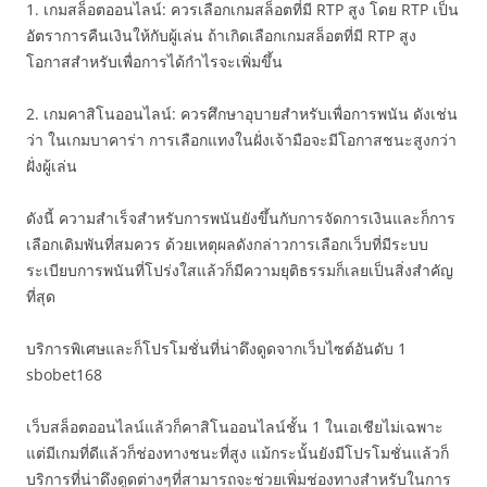
1. เกมสล็อตออนไลน์: ควรเลือกเกมสล็อตที่มี RTP สูง โดย RTP เป็น
อัตราการคืนเงินให้กับผู้เล่น ถ้าเกิดเลือกเกมสล็อตที่มี RTP สูง
โอกาสสำหรับเพื่อการได้กำไรจะเพิ่มขึ้น
2. เกมคาสิโนออนไลน์: ควรศึกษาอุบายสำหรับเพื่อการพนัน ดังเช่น
ว่า ในเกมบาคาร่า การเลือกแทงในฝั่งเจ้ามือจะมีโอกาสชนะสูงกว่า
ฝั่งผู้เล่น
ดังนี้ ความสำเร็จสำหรับการพนันยังขึ้นกับการจัดการเงินและก็การ
เลือกเดิมพันที่สมควร ด้วยเหตุผลดังกล่าวการเลือกเว็บที่มีระบบ
ระเบียบการพนันที่โปร่งใสแล้วก็มีความยุติธรรมก็เลยเป็นสิ่งสำคัญ
ที่สุด
บริการพิเศษและก็โปรโมชั่นที่น่าดึงดูดจากเว็บไซต์อันดับ 1
sbobet168
เว็บสล็อตออนไลน์แล้วก็คาสิโนออนไลน์ชั้น 1 ในเอเชียไม่เฉพาะ
แต่มีเกมที่ดีแล้วก็ช่องทางชนะที่สูง แม้กระนั้นยังมีโปรโมชั่นแล้วก็
บริการที่น่าดึงดูดต่างๆที่สามารถจะช่วยเพิ่มช่องทางสำหรับในการ