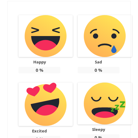
Happy
Sad
0
%
0
%
Sleepy
Excited
0
%