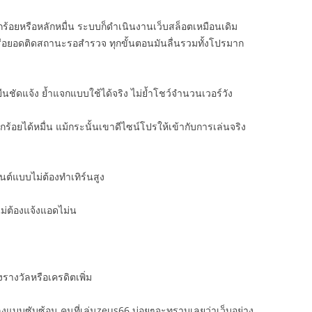
ร้อยหรือหลักหมื่น ระบบก็ดำเนินงานเว็บสล็อตเหมือนเดิม
่ หรือยอดติดสถานะรอสำรวจ ทุกขั้นตอนมันลื่นรวมทั้งโปรมาก
ยืนชัดแจ้ง ย้ำแจกแบบใช้ได้จริง ไม่ย้ำโชว์จำนวนเวอร์วัง
ร้อยได้หมื่น แม้กระนั้นเขาดีไซน์โปรให้เข้ากับการเล่นจริง
็นต์แบบไม่ต้องทำเทิร์นสูง
ม่ต้องแจ้งแอดไม่น
างวัลหรือเครดิตเพิ่ม
กลงแบบซับซ้อน คนที่เล่นzeus66 บ่อยๆจะทราบเลยว่าเว็บอย่าง