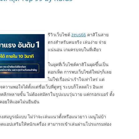
รีวิวเว็บไซต์
zeus66
คาสิโนสาย
ตรงสำหรับคนจริง เล่นง่าย จ่าย
แน่นอน เกมครบจบในที่เดียว
ในยุคที่เว็บไซต์คาสิโนผุดขึ้นเป็น
ดอกเห็ด การพบเว็บไซต์ใหม่ๆก็เลย
ไม่ใช่เรื่องน่าเร้าใจเท่าไหร่ แต่
จความพอใจได้ตั้งแต่ชื่อเว็บที่ดูหรู ระบบก็โหลดไว อินเท
งคลิกหลายขั้น ไม่ต้องสมัครในรูปแบบวุ่นวาย แค่กรอกเบอร์ ตั้ง
รอคอยให้แอดไม่นยืนยัน
างสมบูรณ์แบบ ไม่ว่าจะเล่นแนวตั้งหรือแนวยาว เมนูไม่บ้า
งโหลดแอปเสริมให้หนักเครื่อง สามารถเข้าเล่นผ่านโปรแกรมท่อง