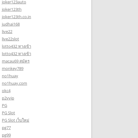
joker123auto
joker123th
joker123th.co.in
judhai168
live22
live22slot
lotto432 ทางเข้า
lotto432 ทางเข้า
macau69 สมัคร
monkey789
no1huay
no1huay.com
okc4
p2vvip
PG
PG Slot
PG Slot เว็บใหม่
pg77
pg99