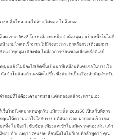
บบลื่นไหล เกมไม่ค้าง ไม่หลุด ไม่ล็อกผล
อต zeus66v2 โกรธเคืองยะหนึ่ง จำต้องพูดว่าเป็นหนึ่งในไม่กี่
ง หน้าเกมโหลดเร็วมาก ไม่มีจังหวะกระตุกหรือกระเด้งออกมา
แจ๋วทุกมุม เสียงชัด ไม่มีอาการซ้อนของเสียงหรือดีเลย์
หมุนแล้วไม่มีอะไรเกิดขึ้นเป็นนาทีเหมือนที่เคยเจอในบางเว็บ
เข้าโบนัสแล้วเครดิตไม่ขึ้น ซึ่งนับว่าเป็นเรื่องสำคัญสำหรับ
คือคำตอบที่ไม่ต้องเดามากมาย แค่ทดลองแล้วจะทราบเอง
่เว็บใหม่โผล่มาแทบทุกวัน แม้กระนั้น zeus66 เป็นเว็บที่ควร
กคุณให้ความเอาใจใส่กับระบบที่มั่นอาจจะ ฝากถอนเร็ว เกม
ิ้ง ไม่มีอะไรซับซ้อน เพียงแค่เข้าไปสมัคร ทดลองเล่น แล้ว
มีของ ด้วยเหตุว่า zeus66 คือหนึ่งในไม่กี่เว็บที่กล้าพูดว่า คุณ