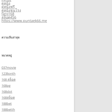
ดูหนัง
ดูหนังฟรี
ดูหนังชนโรง
faro168
สล็อต456
https://www.puntaek66.me
ความเห็นล่าสุด
หมวดหมู่
037movie
123lionth
168 สล็อต
168pg
168slot
168สล็อต
188bet
188betth