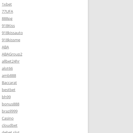
1xbet
77UFA
888pg
918Kiss
918kissauto
918kissme
ABA
ABAGroup2
allbet24hr
alot66
amb888
Baccarat
bestbet
bh99
bonus888
brazil999
Casino
cloudbet
debet slot