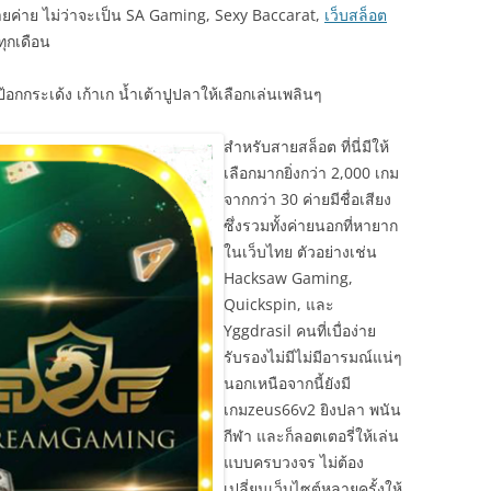
ายค่าย ไม่ว่าจะเป็น SA Gaming, Sexy Baccarat,
เว็บสล็อต
ทุกเดือน
๊อกกระเด้ง เก้าเก น้ำเต้าปูปลาให้เลือกเล่นเพลินๆ
สำหรับสายสล็อต ที่นี่มีให้
เลือกมากยิ่งกว่า 2,000 เกม
จากกว่า 30 ค่ายมีชื่อเสียง
ซึ่งรวมทั้งค่ายนอกที่หายาก
ในเว็บไทย ตัวอย่างเช่น
Hacksaw Gaming,
Quickspin, และ
Yggdrasil คนที่เบื่อง่าย
รับรองไม่มีไม่มีอารมณ์แน่ๆ
นอกเหนือจากนี้ยังมี
เกมzeus66v2 ยิงปลา พนัน
กีฬา และก็ลอตเตอรี่ให้เล่น
แบบครบวงจร ไม่ต้อง
เปลี่ยนเว็บไซต์หลายครั้งให้