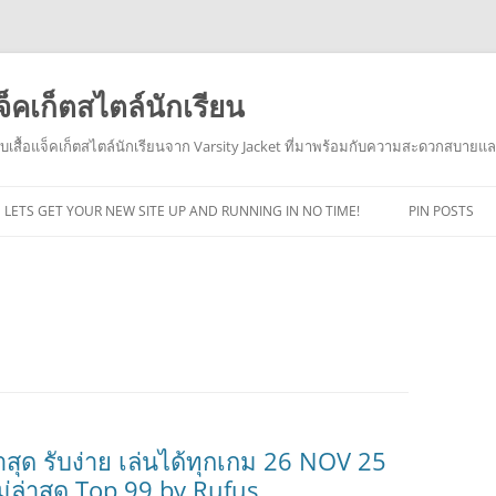
จ็คเก็ตสไตล์นักเรียน
บเสื้อแจ็คเก็ตสไตล์นักเรียนจาก Varsity Jacket ที่มาพร้อมกับความสะดวกสบายและ
ข้าม
ไป
LETS GET YOUR NEW SITE UP AND RUNNING IN NO TIME!
PIN POSTS
ยัง
เนื้อหา
าสุด รับง่าย เล่นได้ทุกเกม 26 NOV 25
ม่ล่าสุด Top 99 by Rufus