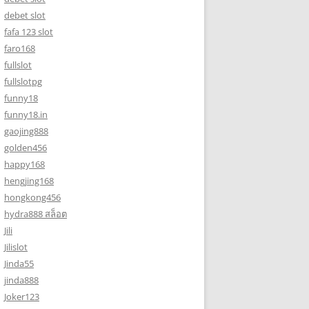
debet slot
fafa 123 slot
faro168
fullslot
fullslotpg
funny18
funny18.in
gaojing888
golden456
happy168
hengjing168
hongkong456
hydra888 สล็อต
Jili
Jilislot
Jinda55
jinda888
Joker123