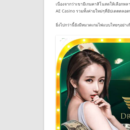
เนื่องจากว่าเขามีเกมคาสิโนสดให้เลือกหล
AE Casino รวมทั้งค่ายใหม่ๆที่อัปเดตตลอด
ยิ่งไปกว่านี้ยังมีหมวดเกมไพ่แบบไทยๆอย่างป