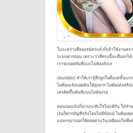
ในระหว่างที่ลองสมัครแล้วก็เข้าใช้งานครา
ระบบฝากถอน เพราะว่าที่ตรงนี้ล่ะที่บอกได
เราจะถอยทันทีแบบไม่ต้องลังเล
zeus66v2 ทำให้เรารู้สึกถูกใจตั้งแต่ขั้นแรก
ไม่ต้องแจ้งแอดมินให้ยุ่งยาก ไม่ต้องส่งสลิป
เครดิตขึ้นทันทีแบบไม่ต้องรอ
ตอนถอนเงินก็น่าประทับใจไม่แพ้กัน ใส่จำ
เงินก็ฝากบัญชีจริงโดยไม่มีข้อแม้ ไม่ต้องคุ
แปลกๆมาบอกให้คอยผ่านวันเหมือนเว็บที่เค