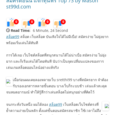
สมัครตอนนี้ แจกทุนฟรี Top 73 by Mason
st99d.com
0
0
0
0
Read Time:
6 Minute, 24 Second
สล็อต99
สล็อต เว็บสล็อต บันเทิงใจได้ไม่มีเบื่อ! สมัครง่าย ไม่ยุ่งยาก
พร้อมเริ่มเล่นได้ทันที
การได้เจอ เว็บไซต์สล็อตที่สนุกสนานได้ไม่น่าเบื่อ สมัครง่าย ไม่ยุ่ง
ยาก และก็เริ่มเล่นได้โดยทันที นับว่าเป็นจุดเปลี่ยนแปลงของการ
เล่นเกมสล็อตออนไลน์อย่างแท้จริง
เมื่อก่อนผมเคยลองหลายเว็บ sretthi99 บางที่สมัครยาก จำต้อง
รับรองเอกสารหลายขั้นตอน บางเว็บก็ระบบช้า เล่นแล้วสะดุด
จนหมดอารมณ์ ทำให้รู้สึกว่าเล่นสล็อตไม่สนุกอย่างที่คิดไว้
จนกระทั่งวันหนึ่ง ผมได้ลอง
สล็อต99
เว็บสล็อตเว็บไซต์ตรงที่
ย้ำความง่ายเป็นหลัก ตั้งแต่ขั้นตอนสมัครสมาชิก ใช้เวลาไม่ถึง