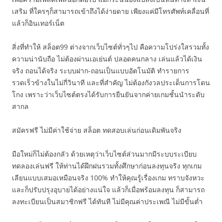
เสริม ที่ใครๆก็สามารถเข้าถึงได้ง่ายดาย เพียงแค่มีโทรศัพท์เคลื่อนที่
แล้วก็อินเทอร์เน็ต
สิ่งที่ทำให้ สล็อต99 ต่างจากเว็บไซต์ทั่วๆไป คือความโปร่งใสรวมทั้ง
ความน่านับถือ ไม่ต้องผ่านเอเย่นต์ ปลอดคนกลาง เล่นแล้วได้เงิน
จริง ถอนได้จริง ระบบฝาก-ถอนเป็นแบบอัตโนมัติ ทำรายการ
รวดเร็วข้างในไม่กี่วินาที และที่สำคัญ ไม่ต้องกังวลประเด็นการโดน
โกง เพราะว่าเว็บไซต์ตรงได้รับการยืนยันจากค่ายเกมชั้นนำระดับ
สากล
สมัครฟรี ไม่มีค่าใช้จ่าย สล็อต ทดสอบเล่นก่อนเดิมพันจริง
มือใหม่ก็ไม่ต้องกลัว ด้วยเหตุว่าเว็บไซต์ส่วนมากมีระบบระเบียบ
ทดลองเล่นฟรี ให้ท่านได้ฝึกฝนรวมทั้งศึกษาก่อนลงทุนจริง ทุกเกม
เลียนแบบเสมอเหมือนจริง 100% ทำให้คุณรู้เรื่องเกม ทราบจังหวะ
และก็ปรับปรุงอุบายได้อย่างแน่ใจ แล้วก็เมื่อพร้อมลงทุน ก็สามารถ
ลงทะเบียนเป็นสมาชิกฟรี ได้ทันที ไม่มีคุณค่าประเพณี ไม่มีขั้นต่ำ