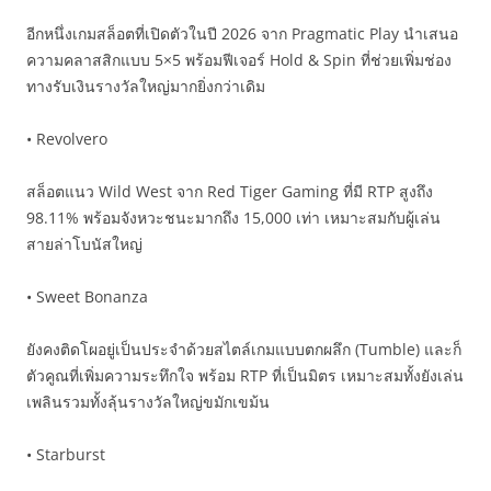
อีกหนึ่งเกมสล็อตที่เปิดตัวในปี 2026 จาก Pragmatic Play นำเสนอ
ความคลาสสิกแบบ 5×5 พร้อมฟีเจอร์ Hold & Spin ที่ช่วยเพิ่มช่อง
ทางรับเงินรางวัลใหญ่มากยิ่งกว่าเดิม
• Revolvero
สล็อตแนว Wild West จาก Red Tiger Gaming ที่มี RTP สูงถึง
98.11% พร้อมจังหวะชนะมากถึง 15,000 เท่า เหมาะสมกับผู้เล่น
สายล่าโบนัสใหญ่
• Sweet Bonanza
ยังคงติดโผอยู่เป็นประจำด้วยสไตล์เกมแบบตกผลึก (Tumble) และก็
ตัวคูณที่เพิ่มความระทึกใจ พร้อม RTP ที่เป็นมิตร เหมาะสมทั้งยังเล่น
เพลินรวมทั้งลุ้นรางวัลใหญ่ขมักเขม้น
• Starburst