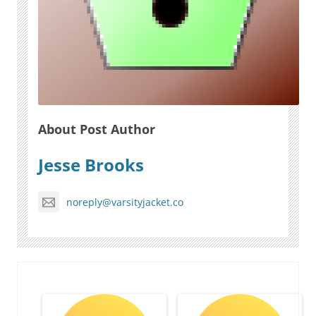
About Post Author
Jesse Brooks
noreply@varsityjacket.co