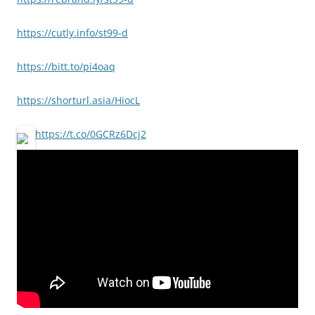
https://cutly.info/st99-d
https://bitt.to/pi4oaq
https://shorturl.asia/HiocL
https://t.co/0GCRz6Dcj2