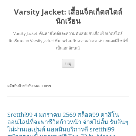
Varsity Jacket: เสื้อแจ็คเก็ตสไตล์
นักเรียน
Varsity Jacket: ค้นหาสไตล์และความทันสมัยกับเสื้อแจ็คเก็ตสไตล์
นักเรียนจาก Varsity Jacket ที่มาพร้อมกับความสะดวกสบายและดีไซน์ที่
เป็นเอกลักษณ์
ข้าม
เมนู
ไป
ยัง
เนื้อหา
คลังเก็บป้ายกำกับ:
SRETTHI99
Sretthi99 4 มกราคม 2569 สล็อต99 คาสิโน
ออนไลน์ที่จะพาชีวิตก้าวหน้า จ่ายไม่อั้น รับล้นๆ
ไม่ผ่านเอเย่นต์ แอดมินบริการดี sretthi99