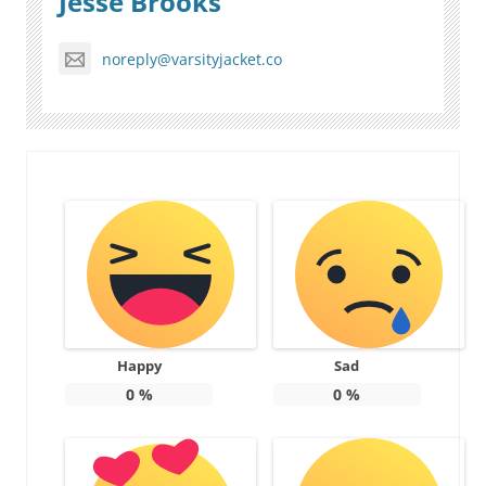
Jesse Brooks
noreply@varsityjacket.co
Happy
Sad
0
%
0
%