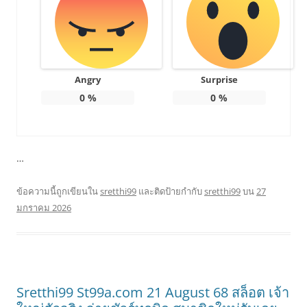
Angry
Surprise
0
%
0
%
…
ข้อความนี้ถูกเขียนใน
sretthi99
และติดป้ายกำกับ
sretthi99
บน
27
มกราคม 2026
Sretthi99 St99a.com 21 August 68 สล็อต เจ้า