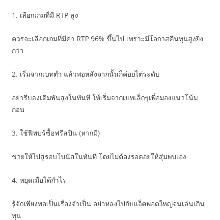
1. เลือกเกมที่มี RTP สูง
ควรจะเลือกเกมที่มีค่า RTP 96% ขึ้นไป เพราะมีโอกาสคืนทุนสูงยิ่ง
กว่า
2. เริ่มจากเบทต่ำ แล้วพอหลังจากนั้นก็ค่อยไต่ระดับ
อย่ารีบลงเดิมพันสูงในทันที ให้เริ่มจากเบทเล็กๆเพื่อมองแนวโน้ม
ก่อน
3. ใช้ฟีพบร์ซื้อฟรีสปิน (หากมี)
ช่วยให้ไปสู่รอบโบนัสในทันที โดยไม่ต้องรอคอยให้สุ่มพบเอง
4. หยุดเมื่อได้กำไร
รู้จักเพียงพอเป็นเรื่องจำเป็น อย่าหลงไปกับแจ็คพอตใหญ่จนเล่นเกิน
ทุน