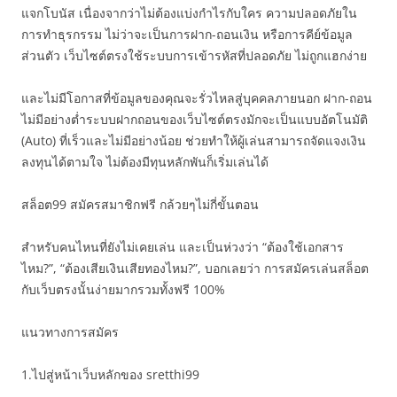
แจกโบนัส เนื่องจากว่าไม่ต้องแบ่งกำไรกับใคร ความปลอดภัยใน
การทำธุรกรรม ไม่ว่าจะเป็นการฝาก-ถอนเงิน หรือการคีย์ข้อมูล
ส่วนตัว เว็บไซต์ตรงใช้ระบบการเข้ารหัสที่ปลอดภัย ไม่ถูกแฮกง่าย
และไม่มีโอกาสที่ข้อมูลของคุณจะรั่วไหลสู่บุคคลภายนอก ฝาก-ถอน
ไม่มีอย่างต่ำระบบฝากถอนของเว็บไซต์ตรงมักจะเป็นแบบอัตโนมัติ
(Auto) ที่เร็วและไม่มีอย่างน้อย ช่วยทำให้ผู้เล่นสามารถจัดแจงเงิน
ลงทุนได้ตามใจ ไม่ต้องมีทุนหลักพันก็เริ่มเล่นได้
สล็อต99 สมัครสมาชิกฟรี กล้วยๆไม่กี่ขั้นตอน
สำหรับคนไหนที่ยังไม่เคยเล่น และเป็นห่วงว่า “ต้องใช้เอกสาร
ไหม?”, “ต้องเสียเงินเสียทองไหม?”, บอกเลยว่า การสมัครเล่นสล็อต
กับเว็บตรงนั้นง่ายมากรวมทั้งฟรี 100%
แนวทางการสมัคร
1.ไปสู่หน้าเว็บหลักของ sretthi99