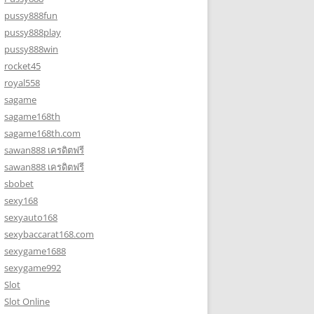
pussy888fun
pussy888play
pussy888win
rocket45
royal558
sagame
sagame168th
sagame168th.com
sawan888 เครดิตฟรี
sawan888 เครดิตฟรี
sbobet
sexy168
sexyauto168
sexybaccarat168.com
sexygame1688
sexygame992
Slot
Slot Online