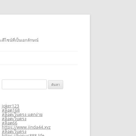
ดีไซน์ที่เป็นเอกลักษณ์
ค้นหา
สำหรับ:
joker123
สล็อต168
สล็อตเว็บตรง แตกง่าย
สล็อตเว็บตรง
สล็อต66
https://www.jinda44.xyz
สล็อตเว็บตรง
https://bonus888.life