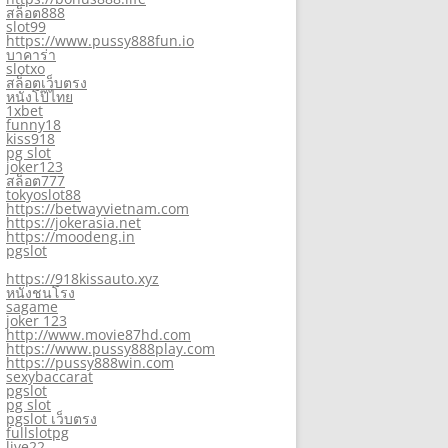
สล็อต888
slot99
https://www.pussy888fun.io
บาคาร่า
slotxo
สล็อตเว็บตรง
หนังโป๊ไทย
1xbet
funny18
kiss918
pg slot
joker123
สล็อต777
tokyoslot88
https://betwayvietnam.com
https://jokerasia.net
https://moodeng.in
pgslot
https://918kissauto.xyz
หนังชนโรง
sagame
joker 123
http://www.movie87hd.com
https://www.pussy888play.com
https://pussy888win.com
sexybaccarat
pgslot
pg slot
pgslot เว็บตรง
fullslotpg
live22