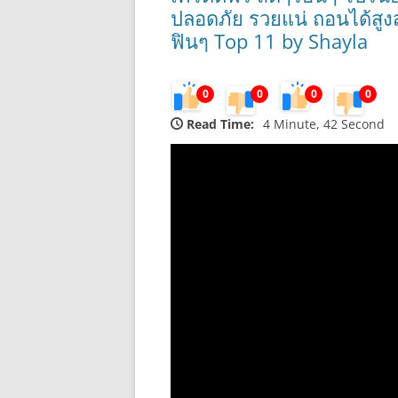
ปลอดภัย รวยแน่ ถอนได้สูงส
ฟินๆ Top 11 by Shayla
0
0
0
0
Read Time:
4 Minute, 42 Second