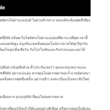
ตรงไม่ผ่านเอเย่นต์ ไม่ผ่านตัวกลาง ของแท้จะต้องพุซซี่เพียง
ซี่888 สล็อตเว็บไซต์ตรงไม่ผ่านเอเย่นต์ที่มาแรงที่สุดเวลานี้
ามปลอดภัยสูง สนุกกับเกมสล็อตออนไลน์มากมายได้ทุกวี่ทุกวัน
ี่ยมในทุกเมื่อเชื่อวัน รับโปรโมชั่นและกิจกรรมเยอะแยะได้
ไม่มีอย่างน้อยอีกด้วย ค้ำประกันเลยว่า คุณจะสนุกสนานและ
ซซี่888 อย่างแน่นอน หากคุณไม่อยากพลาดล่ะก็ มาสมัครสมา
เกมสล็อตจากพุซซี่แค่นั้น อย่ารอช้า! ลงทะเบียนเป็นสมาชิกใหม่
ดเยี่ยมจาก pussy888 ที่คุณไม่สมควรพลาด
ตรงที่คุณรู้จักแล้วก็คุ้นเคยอย่างดีเยี่ยม หรือหากคุณเป็นผู้เล่น