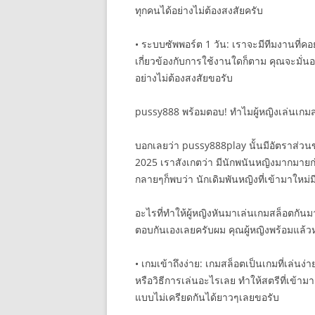
ทุกคนได้อย่างไม่ต้องสงสัยครับ
• ระบบซัพพอร์ต 1 วัน: เราจะมีทีมงานที่คอ
เกี่ยวข้องกับการใช้งานใดก็ตาม คุณจะมั่น
อย่างไม่ต้องสงสัยขอรับ
pussy888 พร้อมตอบ! ทำไมผู้หญิงเล่นเกมสล็
บอกเลยว่า pussy888play นั้นมีอัตราส่วนข
2025 เราสังเกตว่า มีนักพนันหญิงมากมายก่าย
กลายๆก็พบว่า นักเดิมพันหญิงที่เข้ามาใหม
อะไรที่ทำให้ผู้หญิงหันมาเล่นเกมสล็อตกันม
ตอบกันเองเลยครับผม คุณผู้หญิงพร้อมแล้วห
• เกมเข้าถึงง่าย: เกมสล็อตเป็นเกมที่เล่นง
หรือวิธีการเล่นอะไรเลย ทำให้สตรีที่เข้า
แบบไม่เครียดกันได้ยาวๆเลยขอรับ