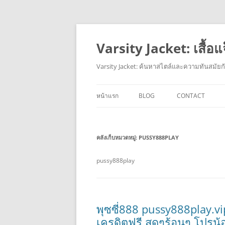
Varsity Jacket: เสื้อแ
Varsity Jacket: ค้นหาสไตล์และความทันสมัยกั
หน้าแรก
BLOG
CONTACT
คลังเก็บหมวดหมู่:
PUSSY888PLAY
pussy888play
พุซซี่888 pussy888play.v
เครดิตฟรี สดๆร้อนๆ โปรน