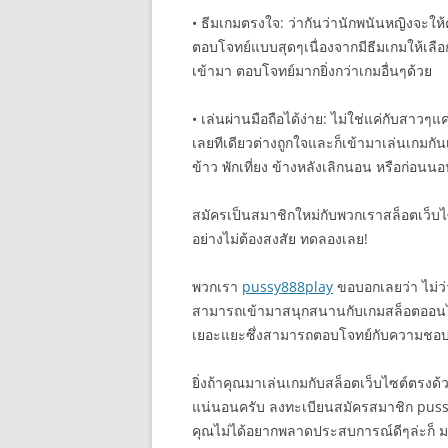
• ธีมเกมตรงใจ: ว่ากันว่านักพนันหญิงจะให
ตอบโจทย์แบบสุดๆเนื่องจากมีธีมเกมให้เลื
เข้ามา ตอบโจทย์มากยิ่งกว่าเกมอื่นๆด้วย
• เล่นผ่านมือถือได้ง่าย: ไม่ใช่แค่กับสาวๆแ
เลยทีเดียวต่างถูกใจและก็เข้ามาเล่นเกมกั
ข้าว พักเที่ยง ข้างหลังเลิกนอน หรือก่อนน
สมัครเป็นสมาชิกใหม่กับพวกเราสล็อตเว็บไซ
อย่างไม่ต้องสงสัย ทดลองเลย!
พวกเรา
pussy888play
ขอบอกเลยว่า ไม่ว่
สามารถเข้ามาสนุกสนานกับเกมสล็อตออนไลน
เยอะแยะซึ่งสามารถตอบโจทย์กับความชอบ
ยิ่งถ้าคุณมาเล่นเกมกับสล็อตเว็บไซต์ตรงด้ว
แน่นอนครับ ลงทะเบียนสมัครสมาชิก pussy888
คุณไม่ได้อยากพลาดประสบการณ์ดีๆล่ะก็ มา