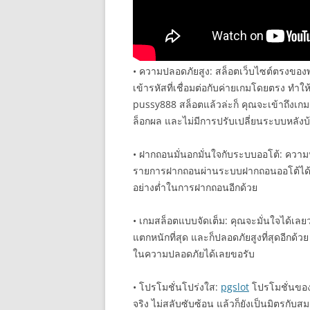
• ความปลอดภัยสูง: สล็อตเว็บไซต์ตรงขอ
เข้ารหัสที่เชื่อมต่อกับค่ายเกมโดยตรง ทำให้
pussy888 สล็อตแล้วล่ะก็ คุณจะเข้าถึงเกม
ล็อกผล และไม่มีการปรับเปลี่ยนระบบหลังบ
• ฝากถอนมั่นอกมั่นใจกับระบบออโต้: ควา
รายการฝากถอนผ่านระบบฝากถอนออโต้ได้อย
อย่างต่ำในการฝากถอนอีกด้วย
• เกมสล็อตแบบจัดเต็ม: คุณจะมั่นใจได้เลยว่
แตกหนักที่สุด และก็ปลอดภัยสูงที่สุดอีก
ในความปลอดภัยได้เลยขอรับ
• โปรโมชั่นโปร่งใส:
pgslot
โปรโมชั่นของเว
จริง ไม่สลับซับซ้อน แล้วก็ยังเป็นมิตรกับส