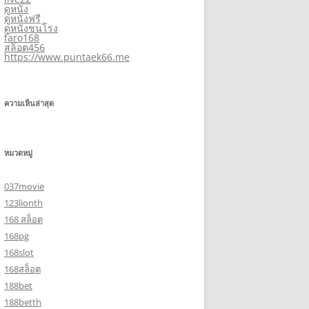
ดูหนัง
ดูหนังฟรี
ดูหนังชนโรง
faro168
สล็อต456
https://www.puntaek66.me
ความเห็นล่าสุด
หมวดหมู่
037movie
123lionth
168 สล็อต
168pg
168slot
168สล็อต
188bet
188betth