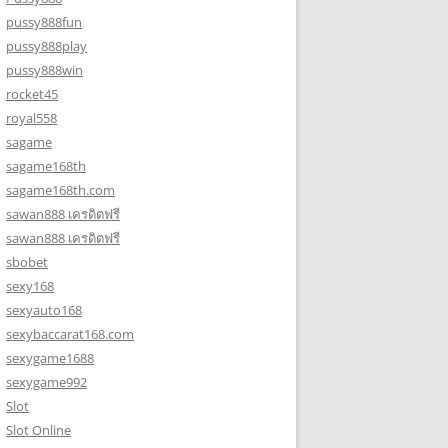
pussy888fun
pussy888play
pussy888win
rocket45
royal558
sagame
sagame168th
sagame168th.com
sawan888 เครดิตฟรี
sawan888 เครดิตฟรี
sbobet
sexy168
sexyauto168
sexybaccarat168.com
sexygame1688
sexygame992
Slot
Slot Online