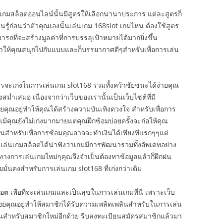
าเกมสล็อตออนไลน์นั้นมีสูตรให้เลือกนานาประการ แต่ละสูตรก็
ยนรู้ก่อนว่าตัวคุณเองนั้นเล่นเกม 168slot เกมไหน ต้องใช้สูตร
ถที่จะสร้างมูลค่าที่การบรรลุเป้าหมายได้มากยิ่งขึ้น
ทำให้คุณสนุกไปกับแบบและก็บรรยากาศดีๆสำหรับเพื่อการเล่น
การจะเก่งในการเล่นเกม slot168 รวมทั้งคว้าชัยชนะได้ง่ายคุณ
ม่ำเสมอ เนื่องจากว่าเว็บของเรานั้นเป็นเว็บไซต์ที่มี
อยคุณอยู่ทำให้คุณได้สร้างความบันเทิงดวงใจ สำหรับเพื่อการ
งแม้คุณยังไม่เก่งมากมายแต่คุณฝึกซ้อมบ่อยครั้งจะก่อให้คุณ
คร้านสำหรับเพื่อการซ้อมคุณอาจจะทำเงินได้เพียงทีแรกๆๆแต่
นเกมสล็อตได้น่าฟังว่าเกมมีการพัฒนารวมทั้งอัพเดทอย่าง
ทางการเล่นเกมใหม่ๆคุณจึงจำเป็นต้องหาข้อมูลแล้วก็ฝึกฝน
ั่นคงสำหรับการเล่นเกม slot168 ที่เก่งกว่าเดิม
ต เพื่อที่จะเล่นเกมและเป็นสุขในการเล่นเกมที่นี่ เพราะเว็บ
คอยคุณอยู่ทำให้สมาชิกได้รับความเพลิดเพลินสำหรับในการเล่น
ชั่นสำหรับสมาชิกใหม่อีกด้วย รีบลงทะเบียนสมัครสมาชิกแล้วมา