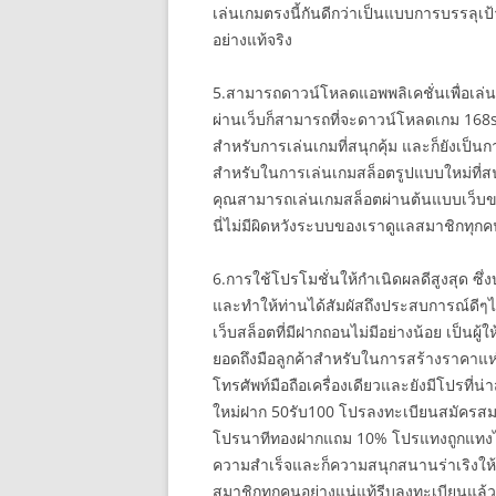
เล่นเกมตรงนี้กันดีกว่าเป็นแบบการบรรลุเป
อย่างแท้จริง
5.สามารถดาวน์โหลดแอพพลิเคชั่นเพื่อเล่น
ผ่านเว็บก็สามารถที่จะดาวน์โหลดเกม 168sl
สำหรับการเล่นเกมที่สนุกคุ้ม และก็ยังเป็
สำหรับในการเล่นเกมสล็อตรูปแบบใหม่ที่สนุ
คุณสามารถเล่นเกมสล็อตผ่านต้นแบบเว็บข
นี่ไม่มีผิดหวังระบบของเราดูแลสมาชิกทุก
6.การใช้โปรโมชั่นให้กำเนิดผลดีสูงสุด ซึ่
และทำให้ท่านได้สัมผัสถึงประสบการณ์ดีๆได
เว็บสล็อตที่มีฝากถอนไม่มีอย่างน้อย เป็นผ
ยอดถึงมือลูกค้าสำหรับในการสร้างราคาแ
โทรศัพท์มือถือเครื่องเดียวและยังมีโปรที่
ใหม่ฝาก 50รับ100 โปรลงทะเบียนสมัครสม
โปรนาทีทองฝากแถม 10% โปรแทงถูกแทงไม่ถู
ความสำเร็จและก็ความสนุกสนานร่าเริงให้กั
สมาชิกทุกคนอย่างแน่แท้รีบลงทะเบียนแล้ว