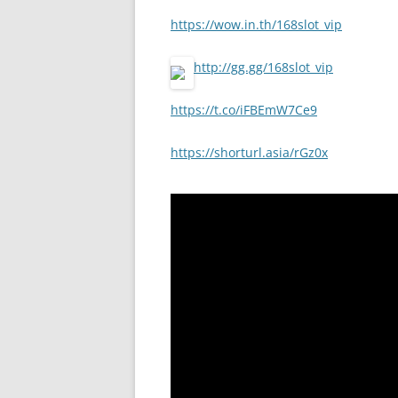
https://wow.in.th/168slot_vip
http://gg.gg/168slot_vip
https://t.co/iFBEmW7Ce9
https://shorturl.asia/rGz0x