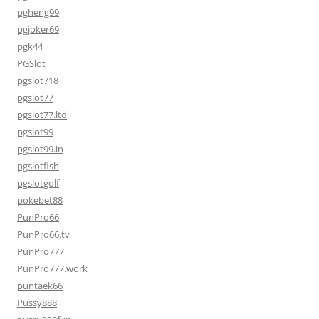
pgheng99
pgjoker69
pgk44
PGSlot
pgslot718
pgslot77
pgslot77.ltd
pgslot99
pgslot99.in
pgslotfish
pgslotgolf
pokebet88
PunPro66
PunPro66.tv
PunPro777
PunPro777.work
puntaek66
Pussy888