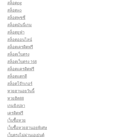
สล็อตpg
สล็อตxo
สล็อตพุซซี่
สล็อตมันนี่เกม
สล็อตยูฟ่า
สล็อตออนไลน์
สล็อตเครดิตฟรี
สล็อตเว็บตรง
สล็อตเว็บตรง 168
สล็อตเเครดิตฟรี
สล็อตแตกดี
สล็อตโจ๊กเกอร์
หวยฮานอยวันนี้
หวยฮิต88
เกมยิงปลา
เครดิตฟรี
เว็บซื้อหวย
เว็บซื้อหวยฮานอยพิเศษ
เว็บตรงไม่ผ่านเอเย่นต์