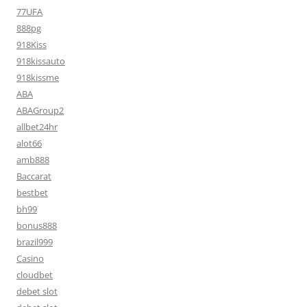
77UFA
888pg
918Kiss
918kissauto
918kissme
ABA
ABAGroup2
allbet24hr
alot66
amb888
Baccarat
bestbet
bh99
bonus888
brazil999
Casino
cloudbet
debet slot