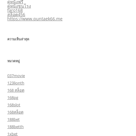
ดูหนังฟรี
ดูหนังชนโรง
faro168
สล็อต456
https://www.puntaek66.me
ความเห็นล่าสุด
หมวดหมู่
037movie
123lionth
168 สล็อต
168pg
168slot
168สล็อต
188bet
188betth
1xbet