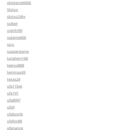
slotgame6666
Slotxo
slotxo24hr
soibet
sretthi99
ssgame666
ssru
suppergame
tangtem168
teenoi888
temmax69
texas24
ufa11bet
ufa191
ufa8997
ufa9
ufabomb
ufafox88
ufanance