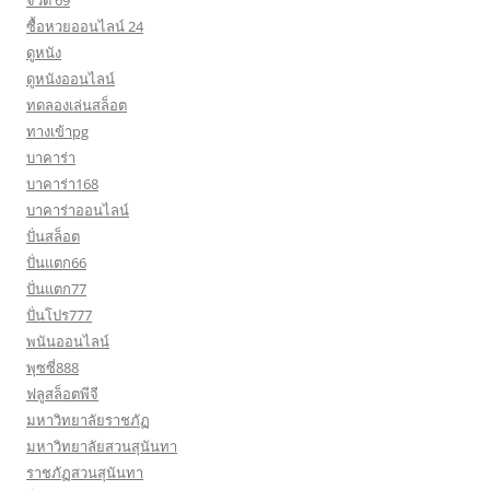
ซื้อหวยออนไลน์ 24
ดูหนัง
ดูหนังออนไลน์
ทดลองเล่นสล็อต
ทางเข้าpg
บาคาร่า
บาคาร่า168
บาคาร่าออนไลน์
ปั่นสล็อต
ปั่นแตก66
ปั่นแตก77
ปั่นโปร777
พนันออนไลน์
พุซซี่888
ฟลูสล็อตพีจี
มหาวิทยาลัยราชภัฏ
มหาวิทยาลัยสวนสุนันทา
ราชภัฏสวนสุนันทา