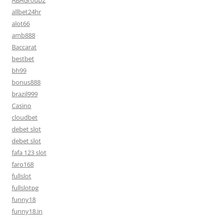
allbet24hr
alot66
amb888
Baccarat
bestbet
bh99
bonus888
brazil999
Casino
cloudbet
debet slot
debet slot
fafa 123 slot
faro168
fullslot
fullslotpg
funny18
funny18.in