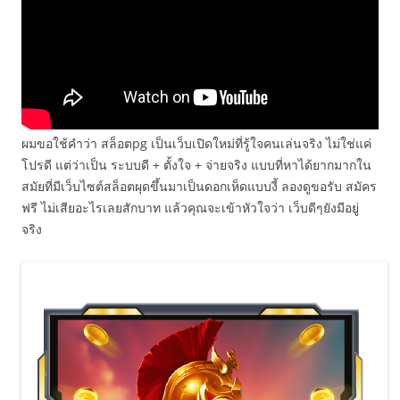
ผมขอใช้คำว่า สล็อตpg เป็นเว็บเปิดใหม่ที่รู้ใจคนเล่นจริง ไม่ใช่แค่
โปรดี แต่ว่าเป็น ระบบดี + ตั้งใจ + จ่ายจริง แบบที่หาได้ยากมากใน
สมัยที่มีเว็บไซต์สล็อตผุดขึ้นมาเป็นดอกเห็ดแบบงี้ ลองดูขอรับ สมัคร
ฟรี ไม่เสียอะไรเลยสักบาท แล้วคุณจะเข้าหัวใจว่า เว็บดีๆยังมีอยู่
จริง