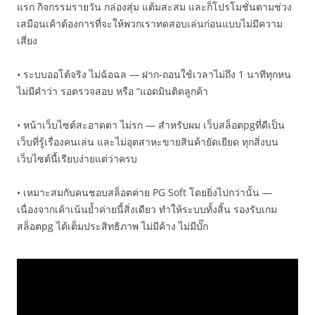
แรก กิจกรรมรายวัน กล่องสุ่ม แต้มสะสม และก็โปรโมชั่นตามช่วง
เสมือนเค้าต้องการที่จะให้พวกเราทดสอบเล่นก่อนแบบไม่มีความ
เสี่ยง
• ระบบออโต้จริง ไม่ฉ้อฉล — ฝาก-ถอนใช้เวลาไม่ถึง 1 นาทีทุกหน
ไม่มีคำว่า รอตรวจสอบ หรือ “แอดมินติดลูกค้า
• หน้าเว็บไซต์สะอาดตา ไม่รก — สำหรับผม เว็บสล็อตpgที่ดีเป็น
เว็บที่รู้เรื่องคนเล่น และไม่อุตสาหะขายสินค้ายัดเยียด ทุกสิ่งบน
เว็บไซต์นี้เรียบง่ายแต่ว่าครบ
• เหมาะสมกับคนชอบสล็อตค่าย PG Soft โดยยิ่งไปกว่านั้น —
เนื่องจากเค้าเน้นย้ำค่ายนี้สิ่งเดียว ทำให้ระบบทั้งสิ้น รองรับเกม
สล็อตpg ได้เต็มประสิทธิภาพ ไม่มีค้าง ไม่มีบั๊ก