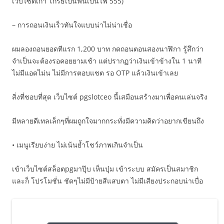
เว็บไซต์เก่า โกรธเป็นฟืนเป็นไฟ 555)
– การถอนเงินเร็วทันใจแบบน่าไม่น่าเชื่อ
ผมลองถอนยอดทีแรก 1,200 บาท กดถอนตอนสองนาฬิกา รู้สึกว่า
จำเป็นจะต้องรอคอยยามเช้า แต่ปรากฏว่าเงินเข้าข้างใน 1 นาที
ไม่มีแอดไม่น ไม่มีการตอบแชต รอ OTP แล้วเงินเข้าเลย
สิ่งที่ชอบที่สุด เว็บไซต์ pgslotceo นี้เสมือนสร้างมาเพื่อคนเล่นจริง
มีหลายดีเทลเล็กๆที่ผมถูกใจมากกระทั่งมีความคิดว่าอยากเขียนถึง
• เมนูเรียบง่าย ไม่เน้นย้ำโชว์ภาพเกินจำเป็น
เข้าเว็บไซต์สล็อตpgมาปุ๊บ เห็นปุ่ม เข้าระบบ สมัครเป็นสมาชิก
และก็ โปรโมชั่น ชัดๆไม่มีป้ายสีแสบตา ไม่มีเสียงประกอบน่าเบื่อ