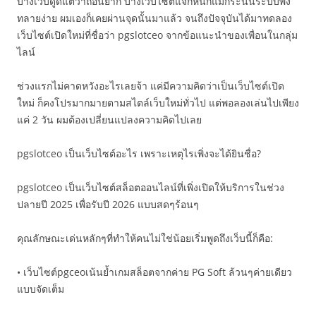
บางเว็บดูดีแต่ว่าถอนยาก บางเว็บไซต์แจกหนักแม้กระนั้นระบบพัง
ทลายง่าย ผมเองก็เคยผ่านจุดนั้นมาแล้ว จนถึงปัจจุบันได้มาทดลอง
เว็บไซต์เปิดใหม่ที่ชื่อว่า pgslotceo จากข้อแนะนำของเพื่อนในกลุ่ม
ไลน์
ช่วงแรกไม่คาดหวังอะไรเลยจ้า แค่มีความคิดว่าเป็นเว็บไซต์เปิด
ใหม่ ก็คงโปรมากมายตามสไตล์เว็บใหม่ทั่วไป แต่พอลองเล่นไปเพียง
แค่ 2 วัน ผมต้องเปลี่ยนแปลงความคิดไปเลย
pgslotceo เป็นเว็บไซต์อะไร เพราะเหตุไรเพิ่งจะได้ยินชื่อ?
pgslotceo เป็นเว็บไซต์สล็อตออนไลน์ที่เพิ่งเปิดให้บริการในช่วง
ปลายปี 2025 เพื่อรับปี 2026 แบบสดๆร้อนๆ
คุณลักษณะเด่นหลักๆที่ทำให้คนไม่ใช่น้อยเริ่มพูดถึงเว็บนี้ก็คือ:
• เว็บไซต์pgceoเน้นย้ำเกมสล็อตจากค่าย PG Soft ล้วนๆค่ายเดียว
แบบจัดเต็ม