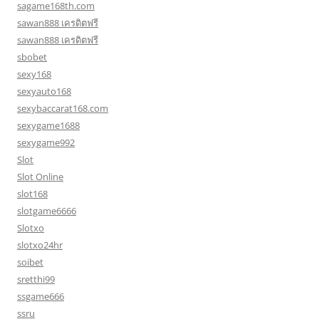
sagame168th.com
sawan888 เครดิตฟรี
sawan888 เครดิตฟรี
sbobet
sexy168
sexyauto168
sexybaccarat168.com
sexygame1688
sexygame992
Slot
Slot Online
slot168
slotgame6666
Slotxo
slotxo24hr
soibet
sretthi99
ssgame666
ssru