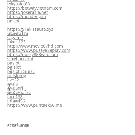
tokyoslot88
https://betwayvietnam.com
https://jokerasia.net
https://moodeng.in
pgslot
https://918kissauto.xyz
หนังชนโรง
sagame
joker 123
http://www.movie87hd.com
https://www.pussy888play.com
https://pussy888win.com
sexybaccarat
pgslot
pg slot
pgslot เว็บตรง
fullslotpg
live22
ดูหนัง
ดูหนังฟรี
ดูหนังชนโรง
faro168
สล็อต456
https://www.puntaek66.me
ความเห็นล่าสุด