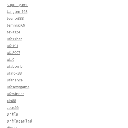
suppergame
tangtem168
teenoi888
temmax69
texas24
ufa11bet
ufa191
ufa8997
ufa9
ufabomb
ufafox88
ufanance
ufasexygame
ufawinner
xin88
zeus66
คาสิโน
คาสิโนออนไลน์
จ๊วด 69