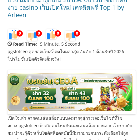
ง่าย casino เว็บเปิดใหม่ เครดิตฟรี Top 1 by
Arleen
0
0
0
0
Read Time:
5 Minute, 5 Second
pgslotceo สุดยอดเว็บสล็อตใหม่ล่าสุด อันดับ 1 ต้อนรับปี 2026
โปรโมชั่นเปิดตัวจัดเต็มจริง !
เปิดใจเล่า จากคนเล่นสล็อตแบบงงมากๆสู่การเจอเว็บไซต์ที่ใช่
อย่าง pgslotceo ถ้าเกิดคนไหนกันเคยเล่นสล็อตมาหลายเว็บราวกับ
ผม น่าจะรู้ดีว่าเว็บไซต์สล็อตสมัยนี้มีมากมายจนกระทั่งเลือกไม่ถูก