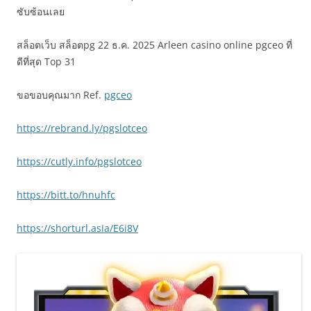
ซับซ้อนเลย
สล็อตเว็บ สล็อตpg 22 ธ.ค. 2025 Arleen casino online pgceo ที่
ดีที่สุด Top 31
ขอขอบคุณมาก Ref.
pgceo
https://rebrand.ly/pgslotceo
https://cutly.info/pgslotceo
https://bitt.to/hnuhfc
https://shorturl.asia/E6i8V