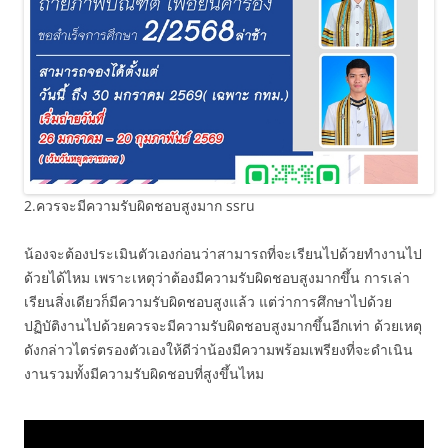
2.ควรจะมีความรับผิดชอบสูงมาก ssru
น้องจะต้องประเมินตัวเองก่อนว่าสามารถที่จะเรียนไปด้วยทำงานไป
ด้วยได้ไหม เพราะเหตุว่าต้องมีความรับผิดชอบสูงมากขึ้น การเล่า
เรียนสิ่งเดียวก็มีความรับผิดชอบสูงแล้ว แต่ว่าการศึกษาไปด้วย
ปฏิบัติงานไปด้วยควรจะมีความรับผิดชอบสูงมากขึ้นอีกเท่า ด้วยเหตุ
ดังกล่าวไตร่ตรองตัวเองให้ดีว่าน้องมีความพร้อมเพรียงที่จะดำเนิน
งานรวมทั้งมีความรับผิดชอบที่สูงขึ้นไหม