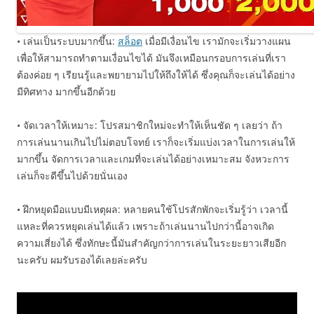
• เล่นเป็นระบบมากขึ้น:
สล็อต
เมื่อมีเงื่อนไข เรามักจะเริ่มวางแผน
เพื่อให้สามารถทำตามเงื่อนไขได้ มันจึงเหมือนกรอบการเล่นที่เรา
ต้องค่อย ๆ เรียนรู้และพยายามไปให้ถึงให้ได้ ซึ่งคุณก็จะเล่นได้อย่าง
มีทิศทาง มากขึ้นอีกด้วย
• จัดเวลาให้เหมาะ: โปรสมาชิกใหม่จะทำให้เห็นชัด ๆ เลยว่า ถ้า
การเล่นนานเกินไปไม่ตอบโจทย์ เราก็จะเริ่มแบ่งเวลาในการเล่นให้
มากขึ้น จัดการเวลาและเกมที่จะเล่นได้อย่างเหมาะสม จังหวะการ
เล่นก็จะดีขึ้นไปด้วยนั่นเอง
• ฝึกหยุดมือแบบมีเหตุผล: หลายคนใช้โปรสักพักจะเริ่มรู้ว่า เวลานี้
แหละที่ควรหยุดเล่นได้แล้ว เพราะถ้าเล่นนานไปกว่านี้อาจเกิด
ความเสี่ยงได้ ซึ่งทักษะนี้มันสำคัญกว่าการเล่นในระยะยาวเสียอีก
นะครับ ผมรับรองได้เลยล่ะครับ