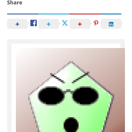
Share