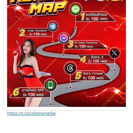
https://t.co/U0vmvrxeSw