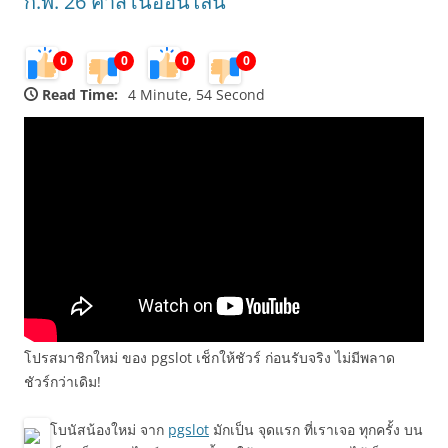
ก.พ. 26 คาสิโนออนไลน์
0
0
0
0
Read Time:
4 Minute, 54 Second
โปรสมาชิกใหม่ ของ pgslot เช็กให้ชัวร์ ก่อนรับจริง ไม่มีพลาด
ชัวร์กว่าเดิม!
โบนัสน้องใหม่ จาก
pgslot
มักเป็น จุดแรก ที่เราเจอ ทุกครั้ง บน