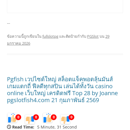
…
ข้อความนี้ถูกเขียนใน
fullslotpg
และติดป้ายกำกับ
PGSlot
บน
29
มกราคม 2026
Pgfish เวปไซต์ใหญ่ สล็อตแจ็คพอตลุ้นมันส์
เกมแตกถี่ ฟีลดีทุกสปิน เล่นได้ทั้งวัน casino
online เว็บใหญ่ เครดิตฟรี Top 28 by Joanne
pgslotfish4.com 21 กุมภาพันธ์ 2569
0
0
0
0
Read Time:
5 Minute, 31 Second