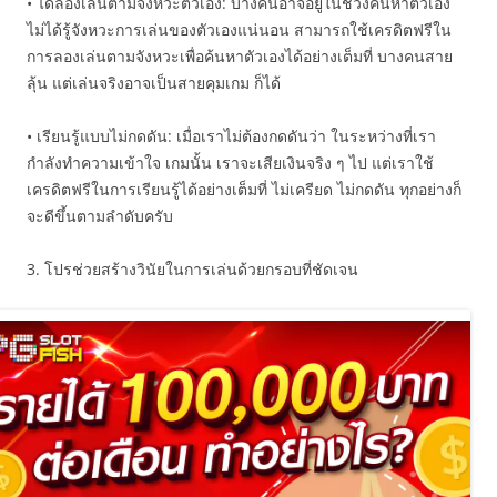
• ได้ลองเล่นตามจังหวะตัวเอง: บางคนอาจอยู่ในช่วงค้นหาตัวเอง
ไม่ได้รู้จังหวะการเล่นของตัวเองแน่นอน สามารถใช้เครดิตฟรีใน
การลองเล่นตามจังหวะเพื่อค้นหาตัวเองได้อย่างเต็มที่ บางคนสาย
ลุ้น แต่เล่นจริงอาจเป็นสายคุมเกม ก็ได้
• เรียนรู้แบบไม่กดดัน: เมื่อเราไม่ต้องกดดันว่า ในระหว่างที่เรา
กำลังทำความเข้าใจ เกมนั้น เราจะเสียเงินจริง ๆ ไป แต่เราใช้
เครดิตฟรีในการเรียนรู้ได้อย่างเต็มที่ ไม่เครียด ไม่กดดัน ทุกอย่างก็
จะดีขึ้นตามลำดับครับ
3. โปรช่วยสร้างวินัยในการเล่นด้วยกรอบที่ชัดเจน