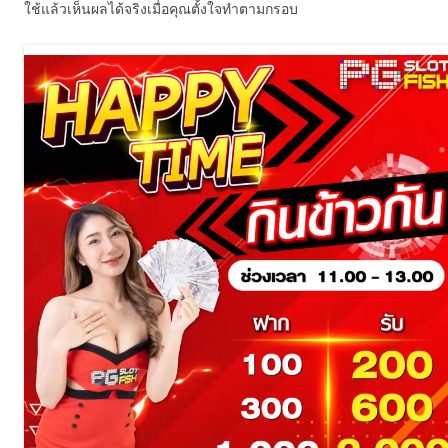
ใช้แล้วเห็นผลได้จริงเมื่อคุณตั้งใจทำตามกรอบ