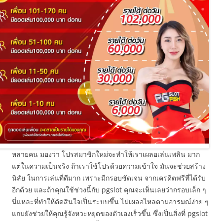
หลายคน มองว่า โปรสมาชิกใหม่จะทำให้เราเผลอเล่นเพลิน มาก
แต่ในความเป็นจริง ถ้าเราใช้โปรด้วยความเข้าใจ มันจะช่วยสร้าง
นิสัย ในการเล่นที่ดีมาก เพราะมีกรอบชัดเจน จากเครดิตฟรีที่ได้รับ
อีกด้วย และถ้าคุณใช้ช่วงนี้กับ pgslot คุณจะเห็นเลยว่ากรอบเล็ก ๆ
นี่แหละที่ทำให้ตัดสินใจเป็นระบบขึ้น ไม่เผลอไหลตามอารมณ์ง่าย ๆ
แถมยังช่วยให้คุณรู้จังหวะหยุดของตัวเองเร็วขึ้น ซึ่งเป็นสิ่งที่ pgslot