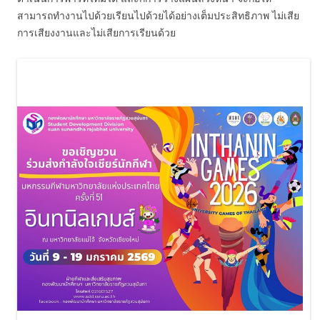
สามารถทำงานไปด้วยเรียนไปด้วยได้อย่างเต็มประสิทธิภาพ ไม่เสีย
การเสียงงานและไม่เสียการเรียนด้วย