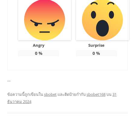
Angry
Surprise
0
%
0
%
…
ข้อความนี้ถูกเขียนใน
sbobet
และติดป้ายกำกับ
sbobet168
บน
31
ธันวาคม 2024