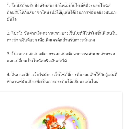
1. โบนัสต้อนรับสำหรับสมาชิกใหม่: เว็บไซต์ที่ดีจะมอบโบนัส
ต้อนรับให้กับสมาชิกใหม่ เพื่อให้ผู้เล่นได้เริ่มการพนันอย่างมั่นอก
มั่นใจ
2. โปรโมชั่นฝากเงินคราวแรก: บางเว็บไซต์มีโปรโมชั่นพิเศษใน
การฝากเงินทีแรก เพื่อเพิ่มเครดิตสำหรับการเล่นเกม
3. โปรแกรมสะสมแต้ม: การสะสมแต้มจากการเล่นเกมสามารถ
แลกเปลี่ยนเป็นโบนัสหรือเงินสดได้
4. คืนยอดเสีย: เว็บไซต์บางเว็บไซต์มีการคืนยอดเสียให้กับผู้เล่นที่
ทำงานพนันเสีย เพื่อเป็นการกระตุ้นให้กลับมาเล่นใหม่