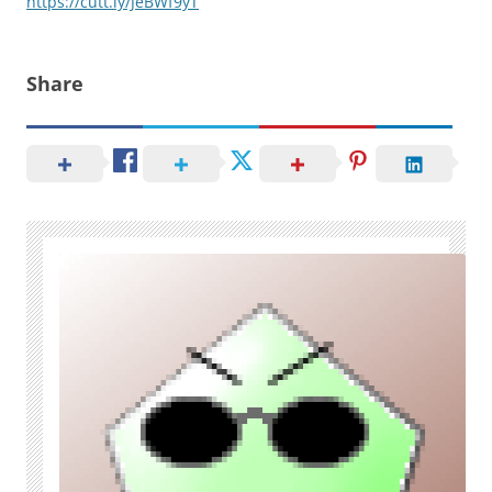
https://cutt.ly/JeBWf9yT
Share