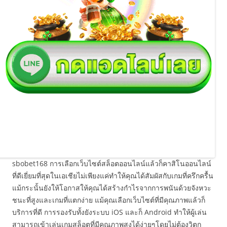
sbobet168 การเลือกเว็บไซต์สล็อตออนไลน์แล้วก็คาสิโนออนไลน์
ที่ดีเยี่ยมที่สุดในเอเชียไม่เพียงแค่ทำให้คุณได้สัมผัสกับเกมที่ครึกครื้น
แม้กระนั้นยังให้โอกาสให้คุณได้สร้างกำไรจากการพนันด้วยจังหวะ
ชนะที่สูงและเกมที่แตกง่าย แม้คุณเลือกเว็บไซต์ที่มีคุณภาพแล้วก็
บริการที่ดี การรองรับทั้งยังระบบ iOS และก็ Android ทำให้ผู้เล่น
สามารถเข้าเล่นเกมสล็อตที่มีคุณภาพสูงได้ง่ายๆโดยไม่ต้องวิตก