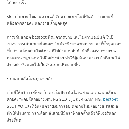
ได้อย่างเร็ว
slot เว็บตรง ไม่ผ่านเอเย่นต์ รับทรูวอเลท ไม่มีขั้นต่ำ รวมเกมส์
สล็อตทุกค่ายดัง แตกง่าย ล้ำยุคที่สุด
การเล่นสล็อต bestbet ที่สะดวกสบายและไม่ผ่านเอเย่นต์ ในปี
2025 การเล่นเกมสล็อตออนไลน์จะยิ่งสะดวกสบายและก็ล้ำยุคเยอะ
ขึ้น กับ สล็อตเว็บไซต์ตรง ที่ไม่ผ่านเอเย่นต์แล้วก็รองรับการฝาก-
ถอนผ่าน ทรูวอเลท ไม่มีอย่างน้อย ทำให้ผู้เล่นสามารถเข้าถึงเกมได้
ง่ายอย่างยิ่งและไม่เป็นอันตรายเพิ่มมากขึ้น
• รวมเกมส์สล็อตทุกค่ายดัง
เว็บที่ให้บริการสล็อตเว็บตรงในปัจจุบันไม่เฉพาะแต่รวมเกมส์จาก
ค่ายดังระดับโลกอย่างเช่น PG SLOT, JOKER GAMING,
bestbet
SLOT XO และก็อื่นๆแต่ว่ายังมีการอัปเดตเกมใหม่ๆอย่างสม่ำเสมอ
ทำให้ท่านสามารถเลือกเล่นเกมที่มีกราฟิกสุดล้ำแล้วก็ฟีเจอร์แตก
ง่ายที่สุด