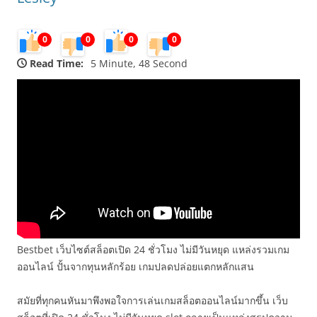
0
0
0
0
Read Time:
5 Minute, 48 Second
Bestbet เว็บไซต์สล็อตเปิด 24 ชั่วโมง ไม่มีวันหยุด แหล่งรวมเกม
ออนไลน์ ปั้นจากทุนหลักร้อย เกมปลดปล่อยแตกหลักแสน
สมัยที่ทุกคนหันมาพึงพอใจการเล่นเกมสล็อตออนไลน์มากขึ้น เว็บ