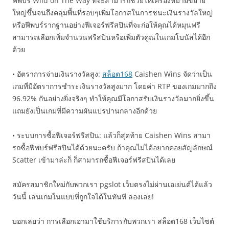
ฟีพบร์ Wild on The Way ที่จะสามารถช่วยให้เครื่องหมายขยาย
ใหญ่ขึ้นจนถึงคลุมพื้นที่รอบๆเพิ่มโอกาสในการชนะเงินรางวัลใหญ่
หรือฟีพบร์รากฐานอย่างฟีเจอร์ฟรีสปินที่จะก่อให้คุณได้หมุนฟรี
สามารถเลือกเพิ่มจำนวนฟรีสปินหรือเพิ่มตัวคูณในเกมโบนัสได้อีก
ด้วย
• อัตราการจ่ายเงินรางวัลสูง:
สล็อต168
Caishen Wins จัดว่าเป็น
เกมที่มีอัตราการชำระเงินรางวัลสูงมาก โดยค่า RTP ของเกมมากถึง
96.92% กันอย่างยิ่งจริงๆ ทำให้คุณมีโอกาสรับเงินรางวัลมากยิ่งขึ้น
แถมยังเป็นเกมที่มีความผันแปรปานกลางอีกด้วย
• ระบบการซื้อฟีเจอร์ฟรีสปิน: แล้วก็สุดท้าย Caishen Wins สามา
รถซื้อฟีพบร์ฟรีสปินได้ด้วยนะครับ ถ้าคุณไม่ได้อยากคอยสัญลักษณ์
Scatter เข้ามาล่ะก็ ก็สามารถซื้อฟีเจอร์ฟรีสปินได้เลย
สมัครสมาชิกใหม่กับพวกเรา pgslot เว็บตรงไม่ผ่านเอเย่นต์ได้แล้ว
วันนี้ เล่นเกมในแบบที่ถูกใจได้ในทันที ลองเลย!
บอกเลยว่า การเลือกเอามาใช้บริการกับพวกเรา สล็อต168 เว็บไซต์