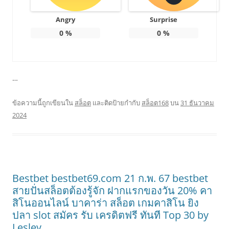
Angry
Surprise
0
%
0
%
…
ข้อความนี้ถูกเขียนใน
สล็อต
และติดป้ายกำกับ
สล็อต168
บน
31 ธันวาคม
2024
Bestbet bestbet69.com 21 ก.พ. 67 bestbet
สายปั่นสล็อตต้องรู้จัก ฝากแรกของวัน 20% คา
สิโนออนไลน์ บาคาร่า สล็อต เกมคาสิโน ยิง
ปลา slot สมัคร รับ เครดิตฟรี ทันที Top 30 by
Lesley