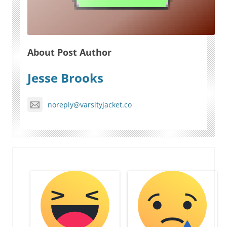
About Post Author
Jesse Brooks
noreply@varsityjacket.co