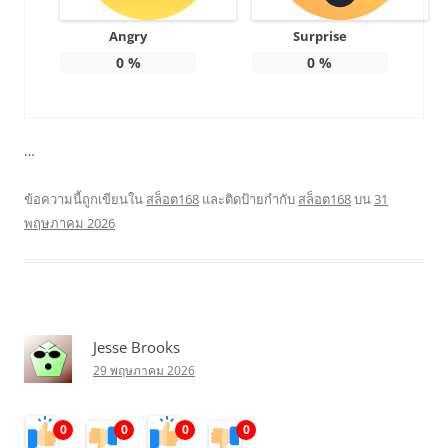
Angry
Surprise
0
%
0
%
…
ข้อความนี้ถูกเขียนใน
สล็อต168
และติดป้ายกำกับ
สล็อต168
บน
31
พฤษภาคม 2026
Jesse Brooks
29 พฤษภาคม 2026
0
0
0
0