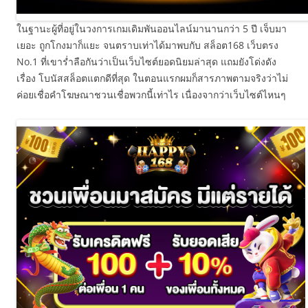
ในฐานะผู้ที่อยู่ในวงการเกมเดิมพันออนไลน์มานานกว่า 5 ปี เจ็บมา
เยอะ ถูกโกงมาก็แยะ จนตราบเท่าได้มาพบกับ สล็อต168 เว็บตรง
No.1 ที่เขาร่ำลือกันว่าเป็นเว็บไซต์ยอดนิยมล่าสุด แถมยังโด่งดัง
เรื่อง โบนัสสล็อตแตกดีที่สุด ในตอนแรกผมก็สารภาพตามจริงว่าไม่
ค่อยเชื่อคำโฆษณาชวนเชื่อพวกนี้เท่าไร เนื่องจากว่าเว็บไซต์ไหนๆ