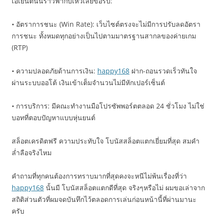
เอเย่นต์นั้นราวฟ้ากับเหวเลยขอรับ:
• อัตราการชนะ (Win Rate): เว็บไซต์ตรงจะไม่มีการปรับลดอัตรา
การชนะ ทั้งหมดทุกอย่างเป็นไปตามมาตรฐานสากลของค่ายเกม
(RTP)
• ความปลอดภัยด้านการเงิน:
happy168
ฝาก-ถอนรวดเร็วทันใจ
ผ่านระบบออโต้ เงินเข้าเต็มจำนวนไม่มีหักเปอร์เซ็นต์
• การบริการ: มีคณะทำงานมือโปรซัพพอร์ตตลอด 24 ชั่วโมง ไม่ใช่
บอทที่ตอบปัญหาแบบหุ่นยนต์
สล็อตเครดิตฟรี ความประทับใจ โบนัสสล็อตแตกเยี่ยมที่สุด สมคำ
ล่ำลือจริงไหม
คำถามที่ทุกคนต้องการทราบมากที่สุดคงจะหนีไม่พ้นเรื่องที่ว่า
happy168
นั้นมี โบนัสสล็อตแตกดีที่สุด จริงๆหรือไม่ ผมขอเล่าจาก
สถิติส่วนตัวที่ผมจดบันทึกไว้ตลอดการเล่นก่อนหน้านี้ที่ผ่านมานะ
ครับ