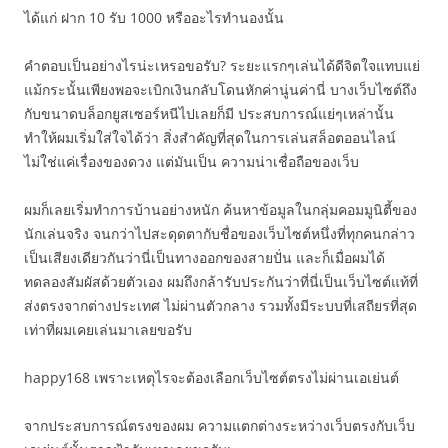
ได้แก่ ฝาก 10 รับ 1000 หรืออะไรทำนองนั้น
คำตอบเป็นอย่างไรน่ะเหรอขอรับ? ระยะแรกๆเล่นได้ดีจิตใจแทบแย่
แม้กระนั้นเพียงพอจะเบิกเงินกลับโดนหักค่านู่นค่านี่ บางเว็บไซต์ถึง
กับขนาดบล็อกยูสเซอร์หนีไปเลยก็มี ประสบการณ์แย่ๆเหล่านั้น
ทำให้ผมเริ่มใส่ใจได้ว่า สิ่งสำคัญที่สุดในการเล่นสล็อตออนไลน์
ไม่ใช่แค่เรื่องของดวง แต่มันเป็น ความน่าเชื่อถือของเว็บ
ผมก็เลยเริ่มทำการบ้านอย่างหนัก ค้นหาข้อมูลในกลุ่มคอมมูนิตี้ของ
นักเล่นจริง จนกว่าไปสะดุดตากับชื่อของเว็บไซต์หนึ่งที่ทุกคนกล่าว
เป็นเสียงเดียวกันว่านี่เป็นทางออกของสายปั่น และก็เมื่อผมได้
ทดลองสัมผัสด้วยตัวเอง ผมถึงกล้ารับประกันว่าที่นี่เป็นเว็บไซต์แท้ที่
ส่งตรงจากต่างประเทศ ไม่ผ่านตัวกลาง รวมทั้งมีระบบที่เสถียรที่สุด
เท่าที่ผมเคยเล่นมาเลยขอรับ
happy168 เพราะเหตุไรจะต้องเลือกเว็บไซต์ตรงไม่ผ่านเอเย่นต์
จากประสบการณ์ตรงของผม ความแตกต่างระหว่างเว็บตรงกับเว็บ