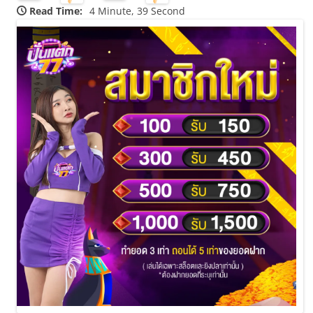
Read Time:
4 Minute, 39 Second