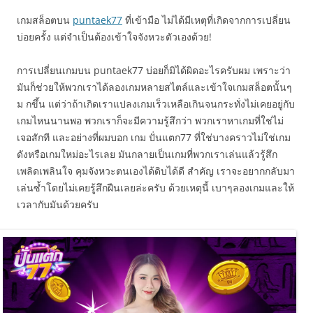
เกมสล็อตบน
puntaek77
ที่เข้ามือ ไม่ได้มีเหตุที่เกิดจากการเปลี่ยน
บ่อยครั้ง แต่จำเป็นต้องเข้าใจจังหวะตัวเองด้วย!
การเปลี่ยนเกมบน puntaek77 บ่อยก็มิได้ผิดอะไรครับผม เพราะว่า
มันก็ช่วยให้พวกเราได้ลองเกมหลายสไตล์และเข้าใจเกมสล็อตนั้นๆ
ม กขึ้น แต่ว่าถ้าเกิดเราแปลงเกมเร็วเหลือเกินจนกระทั่งไม่เคยอยู่กับ
เกมไหนนานพอ พวกเราก็จะมีความรู้สึกว่า พวกเราหาเกมที่ใช่ไม่
เจอสักที และอย่างที่ผมบอก เกม ปั่นแตก77 ที่ใช่บางคราวไม่ใช่เกม
ดังหรือเกมใหม่อะไรเลย มันกลายเป็นเกมที่พวกเราเล่นแล้วรู้สึก
เพลิดเพลินใจ คุมจังหวะตนเองได้ดิบได้ดี สำคัญ เราจะอยากกลับมา
เล่นซ้ำโดยไม่เคยรู้สึกฝืนเลยล่ะครับ ด้วยเหตุนี้ เบาๆลองเกมและให้
เวลากับมันด้วยครับ