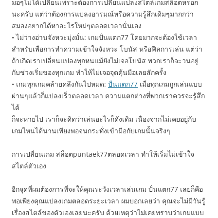
มอๆไม่ได้เปลี่ยนเพราะต้องการเปลี่ยนแปลงสไตล์เกมสล็อตหรอก
นะครับ แต่ว่าต้องการแปลงอารมณ์หรือความรู้สึกเดิมๆมากกว่า
สมองอยากได้หาอะไรใหม่ๆตลอดเวลานั่นเอง
• ไม่ว่างอ่านจังหวะมุ่งมั่น: เกมปั่นแตก77 โดยมากจะต้องใช้เวลา
สำหรับเพื่อการทำความเข้าใจจังหวะ โบนัส หรือฟีลการเล่น แต่ว่า
ถ้าเกิดเราเปลี่ยนแปลงทุกหนแม้ยังไม่เจอโบนัส พวกเราก็จะวนอยู่
กับช่วงเริ่มของทุกเกม ทำให้ไม่เจอจุดคุ้นมือเลยสักครั้ง
• เกมทุกเกมคล้ายคลึงกันไปหมด:
ปั่นแตก77
เมื่อทุกเกมถูกเล่นแบบ
ผ่านๆแล้วก็แปลงเร็วตลอดเวลา ความแตกต่างที่พวกเราควรจะรู้สึก
ได้
ก็จะหายไป เราก็จะคิดว่าเล่นอะไรก็ดังเดิม เนื่องจากไม่เคยอยู่กับ
เกมไหนได้นานเพียงพอจนกระทั่งเข้ามือกับเกมนั้นจริงๆ
การเปลี่ยนเกม สล็อตpuntaek77ตลอดเวลา ทำให้เริ่มไม่เข้าใจ
สไตล์ตัวเอง
อีกจุดที่ผมต้องการที่จะให้คุณระวังเวลาเล่นเกม ปั่นแตก77 เลยก็คือ
พอเพียงคุณแปลงเกมตลอดระยะเวลา ผมบอกเลยว่า คุณจะไม่มีวันรู้
เรื่องสไตล์ของตัวเองเลยนะครับ ด้วยเหตุว่าไม่เคยทราบว่าเกมแบบ