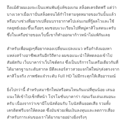
ถึงแม้ตัวผมเองจะเป็นแฟนพันธุ์แท้ของเกม สล็อตเครดิตฟรี แต่ว่า
บางเวลาเมื่อเราปั่นสล็อตจนได้กำไรตามจุดหมายของวันนั้นแล้ว
หรือบางช่วงที่อยากเปลี่ยนบรรยากาศไปเล่นเกมที่รู้ผลไวและใช้
กลยุทธ์เยอะขึ้นเรื่อยๆ ผมชอบแวะเวียนไปที่หมู่คาสิโนสดนะครับ
ซึ่งในเครือข่ายของเว็บนี้เขาก็ทำออกมาก้าวหน้าไม่แพ้กันเลย
สำหรับเพื่อนฝูงๆที่อยากลองเปลี่ยนแปลงแนว หรือกำลังมองหา
แหล่งสร้างอาชีพเสริมอีกวิถีทาง ผมขอแนะนำให้ทดลองเข้าไป
สัมผัสกับ เว็บบาคาร่าเว็บไซต์ตรง ซึ่งเป็นบริการในเครือเดียวกันที่
ได้มาตรฐานระดับสากล มีดีลเลอร์สาวสวยแจกไพ่ใหม่ๆส่งตรงจาก
คาสิโนจริง ภาพชัดแจ๋วระดับ Full HD ไม่มีกระตุกให้เสียอารมณ์
ยิ่งไปกว่านี้ สำหรับสมาชิกใหม่หรือคนไหนกันแน่ที่ทุนน้อย เสนอ
แนะให้เข้าไปเช็กที่หน้า โปรโมชั่นบาคาร่า ก่อนเริ่มเล่นเสมอนะ
ครับ เนื่องจากว่าเขามีโบนัสต้อนรับ โบนัสคืนยอดเสีย รวมทั้ง
เครดิตฟรีแจกให้ตลอด ซึ่งมันช่วยเพิ่มเงินลงทุนและลดการเสี่ยง
สำหรับการเล่นของเราได้มากมายอย่างยิ่งจริงๆ