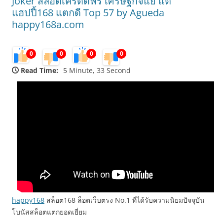
Joker สล็อตเครดิตฟรี เศรษฐกิจแย่ แต่
แฮปปี้168 แตกดี Top 57 by Agueda
happy168a.com
0
0
0
0
Read Time:
5 Minute, 33 Second
happy168
สล็อต168 ล็อตเว็บตรง No.1 ที่ได้รับความนิยมปัจจุบัน
โบนัสสล็อตแตกยอดเยี่ยม