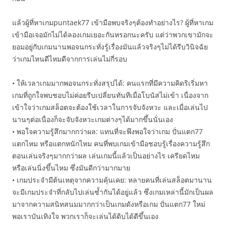
แล้วผู้ที่หาเกมpuntaek77 เข้ามือพบจริงๆต้องทำอย่างไร? ผู้ที่หาเกม
เข้ามือเจอมักไม่ได้ลองเกมเยอะกันหรอกนะครับ แต่ว่าพวกเขามักจะ
ยอมอยู่กับเกมนานพอจนกระทั่งรู้เรื่องมันแล้วจริงๆไม่ได้รีบวินิจฉัย
ว่าเกมไหนดีไหมดีจากการเล่นไม่กี่รอบ
• ให้เวลาเกมมากพอจนกระทั่งสรุปได้: คนแรกที่มีความคิดริเริ่มหา
เกมที่ถูกใจพบชอบไม่ค่อยรีบเปลี่ยนทันทีเมื่อโบนัสไม่เข้า เนื่องจาก
เข้าใจว่าเกมสล็อตจะต้องใช้เวลาในการจับจังหวะ และเมื่อเล่นไป
นานๆต่อเนื่องก็จะจับจังหวะเกมต่างๆได้มากขึ้นนั่นเอง
• พอใจความรู้สึกมากกว่าผล: แทนที่จะพึงพอใจว่าเกม ปั่นแตก77
แตกไหม หรือแตกหนักไหม คนที่พบเกมเข้ามือชอบรู้เรื่องความรู้สึก
ตอนเล่นจริงๆมากกว่าผล เล่นเกมนี้แล้วเป็นอย่างไร เครียดไหม
หรือเล่นนิ่งขึ้นไหม ซึ่งมันดีกว่ามากมาย
• เกมประจำมีต้นเหตุจากความคุ้นเคย: หลายคนที่เล่นสล็อตมานาน
จะมีเกมประจำที่กลับไปเล่นซ้ำกันได้อยู่แล้ว ซึ่งเกมเหล่านี้มักเป็นผล
มาจากความสนิทสนมมากกว่าเป็นเกมดังหรือเกม ปั่นแตก77 ใหม่
พอเราบันเทิงใจ พวกเราก็จะเล่นได้ดิบได้ดีขึ้นเอง