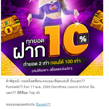
ท้าพิสูจน์! เกมสล็อตที่คนเล่นเยอะที่สุดแห่งปี ปั่นแตก77
Puntaek77.fun 17 พ.ค. 2569 Dorothea casino online ปั่น
แตก77 ที่ดีที่สุด Top 45
ขอขอบคุณwebsite
ปั่นแตก77