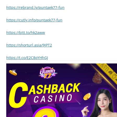
https://rebrand.ly/puntaek77-fun
https://cutly.info/puntaek77-fun
https://bitt.to/hk2aww
https://shorturl.asia/9JPT2
https://t.co/E2C8oYHhGJ