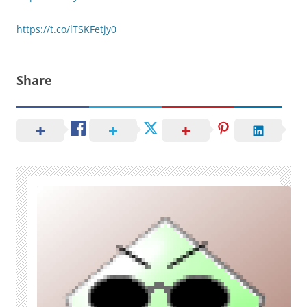
https://t.co/lTSKFetjy0
Share