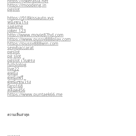
https://jokerasia.net
https://moodeng.in
pgslot
https://918kissauto.xyz
หนังชนโรง
sagame
joker 123
http://www.movie87hd.com
https://www.pussy888play.com
https://pussy888win.com
sexybaccarat
pgslot
pg slot
pgslot เว็บตรง
fullslotpg
live22
ดูหนัง
ดูหนังฟรี
ดูหนังชนโรง
faro168
สล็อต456
https://www.puntaek66.me
ความเห็นล่าสุด