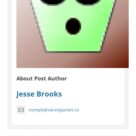
About Post Author
Jesse Brooks
noreply@varsityjacket.co