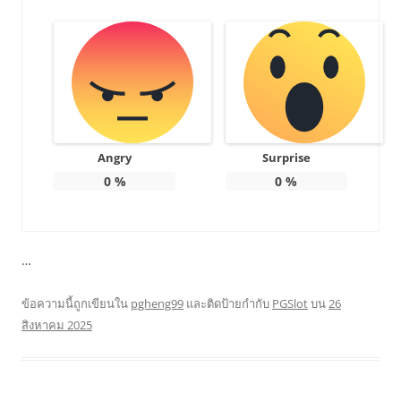
Angry
Surprise
0
%
0
%
…
ข้อความนี้ถูกเขียนใน
pgheng99
และติดป้ายกำกับ
PGSlot
บน
26
สิงหาคม 2025