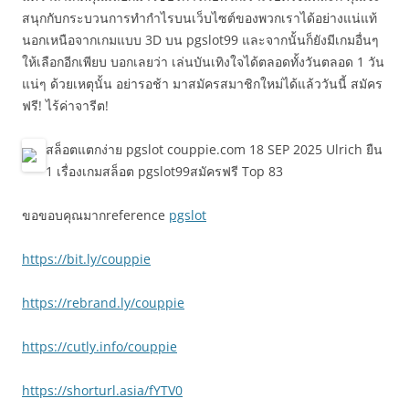
สนุกกับกระบวนการทำกำไรบนเว็บไซต์ของพวกเราได้อย่างแน่แท้
นอกเหนือจากเกมแบบ 3D บน pgslot99 และจากนั้นก็ยังมีเกมอื่นๆ
ให้เลือกอีกเพียบ บอกเลยว่า เล่นบันเทิงใจได้ตลอดทั้งวันตลอด 1 วัน
แน่ๆ ด้วยเหตุนั้น อย่ารอช้า มาสมัครสมาชิกใหม่ได้แล้ววันนี้ สมัคร
ฟรี! ไร้ค่าจารีต!
สล็อตแตกง่าย pgslot couppie.com 18 SEP 2025 Ulrich ยืน
1 เรื่องเกมสล็อต pgslot99สมัครฟรี Top 83
ขอขอบคุณมากreference
pgslot
https://bit.ly/couppie
https://rebrand.ly/couppie
https://cutly.info/couppie
https://shorturl.asia/fYTV0