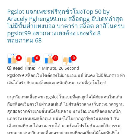
Pgslot แจกเพชรฟรีทุกชั่วโมงTop 50 by
Aracely Pgheng99.me สล็อตpg อัปเดทล่าสุด
ไม่มีขั้นต่ำแทงบอล บาคาร่า สล็อต คาสิโนครบ
pgslot99 อยากดวงเฮงต้อง เฮงจริง 8
พฤษภาคม 68
0
0
0
0
Read Time:
4 Minute, 26 Second
Pgslot99 สล็อตเว็บไซต์ตรงไม่ผ่านเอเย่นต์ มั่นคง ไม่มีอันตราย ทำ
เงินได้จริง กับเกมสล็อตแตกหนักที่เหมาะสมที่สุดในไทย!
สนุกกับเกมสล็อตจาก pgslot ในแบบที่คุณถูกใจได้ก่อนคนไหนกัน
กับสล็อตเว็บตรงไม่ผ่านเอเย่นต์ ไม่ผ่านตัวกลาง เว็บตรงมาตรฐาน
สุดยอดจากค่ายเกมชั้นหนึ่งล้นหลาม มาพร้อมเกมสล็อตแตกหนัก
แตกจริง เล่นเกมสล็อตแบบฟินๆได้ไม่ยากทุกวี่ทุกวันตลอด 1 วัน
เลือกเกมที่ชอบได้ตามอยากได้ มาพร้อมโปรโมชั่นและก็กิจกรรม
มากมาย สนุกกับเกมสล็อตจากค่ายเกมที่ยอดเยี่ยมได้โดยทันที ไม่