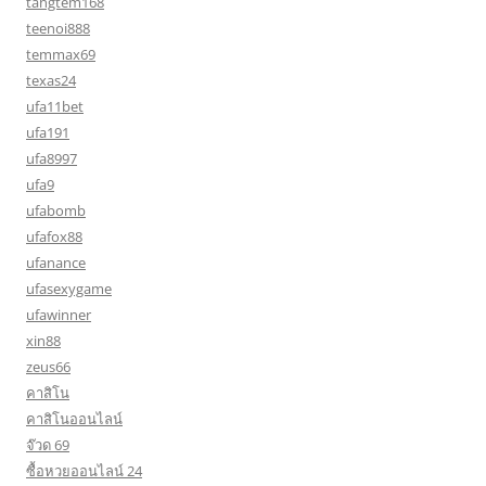
tangtem168
teenoi888
temmax69
texas24
ufa11bet
ufa191
ufa8997
ufa9
ufabomb
ufafox88
ufanance
ufasexygame
ufawinner
xin88
zeus66
คาสิโน
คาสิโนออนไลน์
จ๊วด 69
ซื้อหวยออนไลน์ 24