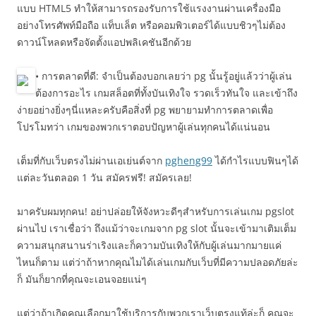
แบบ HTML5 ทำให้สามารถรองรับการใช้แรงงานผ่านเครื่องมือ
อย่างโทรศัพท์มือถือ แท็บเล็ต หรือคอมพิวเตอร์ได้แบบชิวๆไม่ต้อง
ดาวน์โหลดหรือจัดตั้งแอปพลิเคชันอีกด้วย
• การตลาดที่ดี: จำเป็นต้องบอกเลยว่า pg นั้นรู้อยู่แล้วว่าผู้เล่น
ต้องการอะไร เกมสล็อตที่ทั้งบันเทิงใจ รวดเร็วทันใจ และเข้าถึง
ง่ายอย่างยิ่งๆนี่แหละครับคือสิ่งที่ pg พยายามทำการตลาดเพื่อ
โปรโมทว่า เกมของพวกเราตอบปัญหาผู้เล่นทุกคนได้แน่นอน
เต็มที่กับเว็บตรงไม่ผ่านเอเย่นต์จาก
pgheng99
ได้กำไรแบบฟินๆได้
แต่ละวันตลอด 1 วัน สมัครฟรี! สมัครเลย!
มาครับผมทุกคน! อย่าปล่อยให้จังหวะดีๆสำหรับการเล่นเกม pgslot
ผ่านไป เราเชื่อว่า ถึงแม้ว่าจะเกมจาก pg slot นั้นจะเข้ามาเติมเต็ม
ความสนุกสนานร่าเริงและก็ความบันเทิงให้กับผู้เล่นมากมายแค่
ไหนก็ตาม แต่ว่าถ้าหากคุณไมได้เล่นเกมกับเว็บที่มีความปลอดภัยล่ะ
ก็ มันก็ยากที่คุณจะเอนจอยแน่ๆ
แต่ว่าถ้าเกิดคุณเลือกมาใช้บริการกับพวกเราเว็บตรงแท้ล่ะก็ คุณจะ