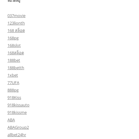
หมวดหมู่
037movie
123lionth
168 สล็อต
168pg
168slot
168สล็อต
188bet
188betth
1xbet
77UFA
888pg
918Kiss
918kissauto
918kissme
ABA
ABAGroup2
allbet24hr