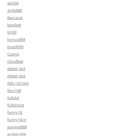
alot66
amb888
Baccarat
bestbet
bh99
bonus888
brazil999
Casino
cloudbet
debet slot
debet slot
fafa 123 slot
faro168
fullslot
fullslotpg
funny18
funny18.in
gaojing888
golden456