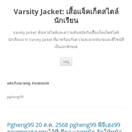
Varsity Jacket: เสื้อแจ็คเก็ตสไตล์
นักเรียน
Varsity Jacket: ค้นหาสไตล์และความทันสมัยกับเสื้อแจ็คเก็ตสไตล์
นักเรียนจาก Varsity Jacket ที่มาพร้อมกับความสะดวกสบายและดีไซน์ที่
เป็นเอกลักษณ์
ข้าม
เมนู
ไป
ยัง
เนื้อหา
คลังเก็บหมวดหมู่:
PGHENG99
pgheng99
Pgheng99 20 ส.ค. 2568 pgheng99 พีจีเฮง99
ยกเทพการลงทุนไว้ที่เดียว แจกหนัก จัดให้หนัก