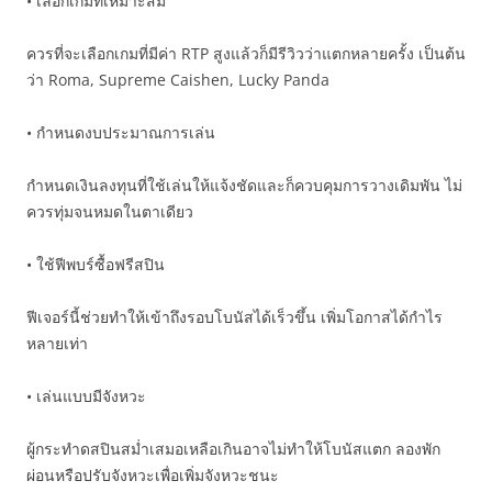
• เลือกเกมที่เหมาะสม
ควรที่จะเลือกเกมที่มีค่า RTP สูงแล้วก็มีรีวิวว่าแตกหลายครั้ง เป็นต้น
ว่า Roma, Supreme Caishen, Lucky Panda
• กำหนดงบประมาณการเล่น
กำหนดเงินลงทุนที่ใช้เล่นให้แจ้งชัดและก็ควบคุมการวางเดิมพัน ไม่
ควรทุ่มจนหมดในตาเดียว
• ใช้ฟีพบร์ซื้อฟรีสปิน
ฟีเจอร์นี้ช่วยทำให้เข้าถึงรอบโบนัสได้เร็วขึ้น เพิ่มโอกาสได้กำไร
หลายเท่า
• เล่นแบบมีจังหวะ
ผู้กระทำดสปินสม่ำเสมอเหลือเกินอาจไม่ทำให้โบนัสแตก ลองพัก
ผ่อนหรือปรับจังหวะเพื่อเพิ่มจังหวะชนะ