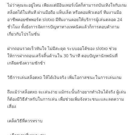
ไม่ว่าคุณจะอยู่ไหน เพียงแต่มีอินเทอร์เน็ตก็สามารถบันเทิงใจกับเกม
สล็อตได้ในทันที ผ่านมือถือ แท็บเล็ต หรือคอมพิวเตอร์ ทีมงานมือ
อาชีพคอยซัพพอร์ต slotxo มีทีมงานคอยให้บริการผู้เล่นตลอด 24
ชั่วโมง ทั้งยังการจัดการปัญหาทางเทคนิคแล้วก็การตอบคำถาม
เกี่ยวกับโปรโมชั่น
ฝากถอนรวดเร็วทันใจ ไม่มีสะดุด ระบบออโต้ของ slotxo ช่วย
ให้การฝากถอนเสร็จสิ้นด้านใน 30 วินาที ตอบปัญหานักพนันที่
เกลียดชังความชักช้า
วิธีการเล่นสล็อตxo ให้ได้เงินจริง เพิ่มโอกาสชนะในการเล่นเกม
ถึงแม้ว่าสล็อตxo จะเล่นง่าย แม้กระนั้นถ้าอยากทำเงินได้จริง ผู้เล่น
ก็ต้องมีวิธีสำหรับในการเล่น เพื่อช่วยเพิ่มจังหวะชนะและลดความ
เสี่ยง
เคล็ดวิธีที่ควรทราบ