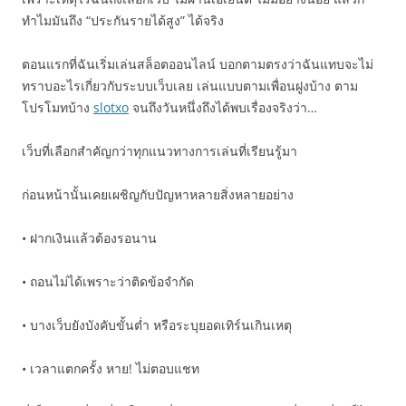
ทำไมมันถึง “ประกันรายได้สูง” ได้จริง
ตอนแรกที่ฉันเริ่มเล่นสล็อตออนไลน์ บอกตามตรงว่าฉันแทบจะไม่
ทราบอะไรเกี่ยวกับระบบเว็บเลย เล่นแบบตามเพื่อนฝูงบ้าง ตาม
โปรโมทบ้าง
slotxo
จนถึงวันหนึ่งถึงได้พบเรื่องจริงว่า…
เว็บที่เลือกสำคัญกว่าทุกแนวทางการเล่นที่เรียนรู้มา
ก่อนหน้านั้นเคยเผชิญกับปัญหาหลายสิ่งหลายอย่าง
• ฝากเงินแล้วต้องรอนาน
• ถอนไม่ได้เพราะว่าติดข้อจำกัด
• บางเว็บยังบังคับขั้นต่ำ หรือระบุยอดเทิร์นเกินเหตุ
• เวลาแตกครั้ง หาย! ไม่ตอบแชท