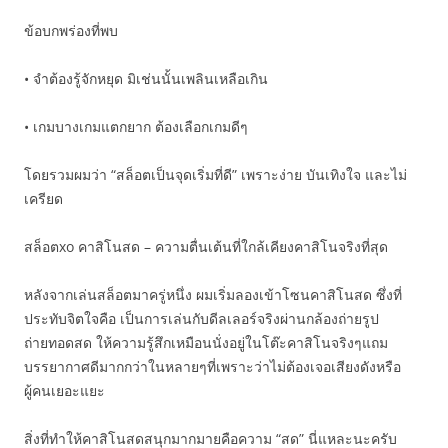
ข้อบกพร่องที่พบ
• จำต้องรู้จักหยุด มิเช่นนั้นเพลินเหลือเกิน
• เกมบางเกมแตกยาก ต้องเลือกเกมดีๆ
โดยรวมผมว่า “สล็อตเป็นจุดเริ่มที่ดี” เพราะง่าย บันเทิงใจ และไม่
เครียด
สล็อตxo คาสิโนสด – ความตื่นเต้นที่ใกล้เคียงคาสิโนจริงที่สุด
หลังจากเล่นสล็อตมาครู่หนึ่ง ผมเริ่มลองเข้าโซนคาสิโนสด ซึ่งที่
ประทับจิตใจคือ เป็นการเล่นกับดีลเลอร์จริงผ่านกล้องถ่ายรูป
ถ่ายทอดสด ให้ความรู้สึกเหมือนนั่งอยู่ในโต๊ะคาสิโนจริงๆแถม
บรรยากาศดีมากกว่าในหลายๆที่เพราะว่าไม่ต้องเจอเสียงดังหรือ
ผู้คนเยอะแยะ
สิ่งที่ทำให้คาสิโนสดสนุกมากมายคือความ “สด” นี่แหละนะครับ