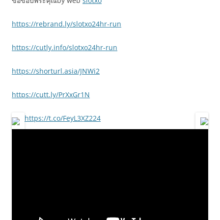
ขอขอบพระคุณby web
slotxo
https://rebrand.ly/slotxo24hr-run
https://cutly.info/slotxo24hr-run
https://shorturl.asia/JNWi2
https://cutt.ly/PrXxGr1N
https://t.co/FeyL3XZ224