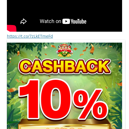
https://t.co/7zLkETmeFd