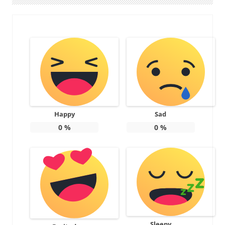
Happy
Sad
0
%
0
%
Sleepy