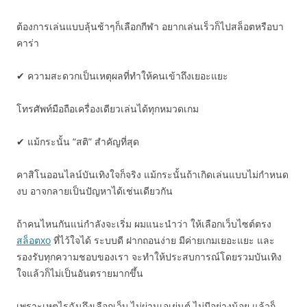
ต้องการเล่นแบบลุ้นช้าๆก็เลือกกีฬา อยากเล่นเร็วก็ไปสล็อตหรือบา
คาร่า
✔ ความสะดวกเป็นเหตุผลที่ทำให้คนเข้าถึงเยอะแยะ
โทรศัพท์มือถือเครื่องเดียวเล่นได้ทุกหมวดเกม
✔ แม้กระนั้น “สติ” สำคัญที่สุด
คาสิโนออนไลน์บันเทิงใจก็จริง แม้กระนั้นถ้าเกิดเล่นแบบไม่กำหนด
งบ อาจกลายเป็นปัญหาได้เช่นเดียวกัน
ถ้าคนไหนกันแน่กำลังจะเริ่ม ผมแนะนำว่า ให้เลือกเว็บไซต์ตรง
สล็อตxo
ที่ไว้ใจได้ ระบบดี ฝากถอนง่าย มีค่ายเกมเยอะแยะ และ
รองรับทุกความชอบของเรา จะทำให้ประสบการณ์โดยรวมบันเทิง
ใจแล้วก็ไม่เป็นอันตรายมากขึ้น
เพราะเหตุไรฉันถึงเลือกเว็บ ไม่ผ่านเอเย่นต์ ไม่มีอย่างน้อย แล้วก็