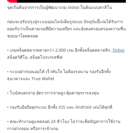
จุดเริ่มต้นจากการเป็นผู้พัฒนาเกม slotxo ในต้นแบบคาสิโน
ก่อนจะปรับปรุงสู่ระบบออนไลน์เต็มรูปแบบ ปัจจุบันนี้เกมได้รับการ
ยอมรับว่าเป็นค่ายเกมที่มีความเสถียร และยังคงครอบครองความชื่น
ชอบมาโดยตลอด
• เกมสล็อตหลากหลายกว่า 2,000 เกม อีกทั้งสล็อตคลาสสิก,
Slotxo
สล็อตวิดีโอ, สล็อตโปรเกรสซีฟ
• ระบบฝากถอนออโต้ เร็วทันใจ ไม่ต้องรอนาน รองรับอีกทั้ง
ธนาคารและ True Wallet
• โบนัสแตกง่าย อัตราการจ่ายสูง คุ้มค่าทุกการลงทุน
• รองรับมือถือทุกระบบ อีกทั้ง iOS และ Android เล่นได้ทุกที่
• คณะทำงานดูแลตลอด 24 ชั่วโมง ไม่ว่าจะคือปัญหาการใช้งาน
การฝากถอน หรือการเข้าเกม