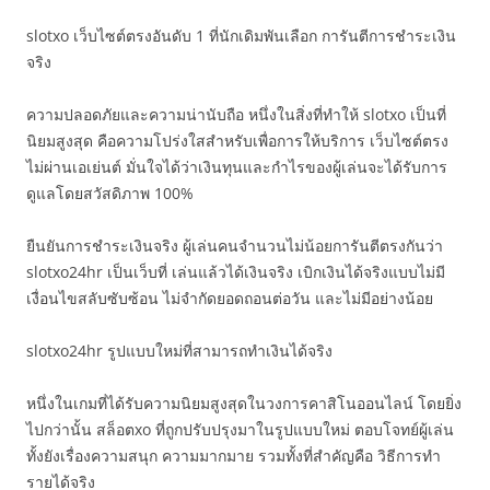
slotxo เว็บไซต์ตรงอันดับ 1 ที่นักเดิมพันเลือก การันตีการชำระเงิน
จริง
ความปลอดภัยและความน่านับถือ หนึ่งในสิ่งที่ทำให้ slotxo เป็นที่
นิยมสูงสุด คือความโปร่งใสสำหรับเพื่อการให้บริการ เว็บไซต์ตรง
ไม่ผ่านเอเย่นต์ มั่นใจได้ว่าเงินทุนและกำไรของผู้เล่นจะได้รับการ
ดูแลโดยสวัสดิภาพ 100%
ยืนยันการชำระเงินจริง ผู้เล่นคนจำนวนไม่น้อยการันตีตรงกันว่า
slotxo24hr เป็นเว็บที่ เล่นแล้วได้เงินจริง เบิกเงินได้จริงแบบไม่มี
เงื่อนไขสลับซับซ้อน ไม่จำกัดยอดถอนต่อวัน และไม่มีอย่างน้อย
slotxo24hr รูปแบบใหม่ที่สามารถทำเงินได้จริง
หนึ่งในเกมที่ได้รับความนิยมสูงสุดในวงการคาสิโนออนไลน์ โดยยิ่ง
ไปกว่านั้น สล็อตxo ที่ถูกปรับปรุงมาในรูปแบบใหม่ ตอบโจทย์ผู้เล่น
ทั้งยังเรื่องความสนุก ความมากมาย รวมทั้งที่สำคัญคือ วิธีการทำ
รายได้จริง