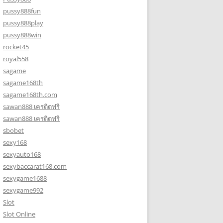
pussy888fun
pussy888play
pussy888win
rocket45
royal558
sagame
sagame168th
sagame168th.com
sawan888 เครดิตฟรี
sawan888 เครดิตฟรี
sbobet
sexy168
sexyauto168
sexybaccarat168.com
sexygame1688
sexygame992
Slot
Slot Online