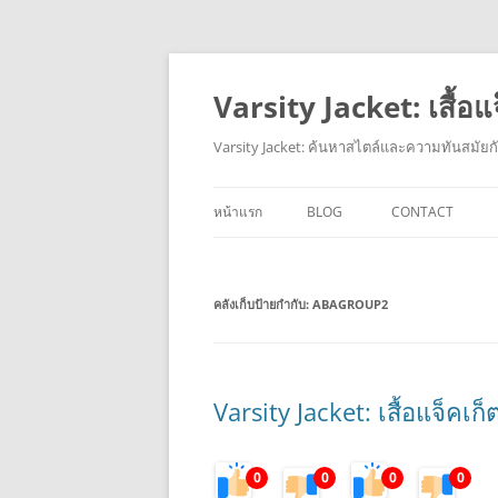
Varsity Jacket: เสื้อแ
Varsity Jacket: ค้นหาสไตล์และความทันสมัยกั
หน้าแรก
BLOG
CONTACT
คลังเก็บป้ายกำกับ:
ABAGROUP2
Varsity Jacket: เสื้อแจ็คเก
0
0
0
0