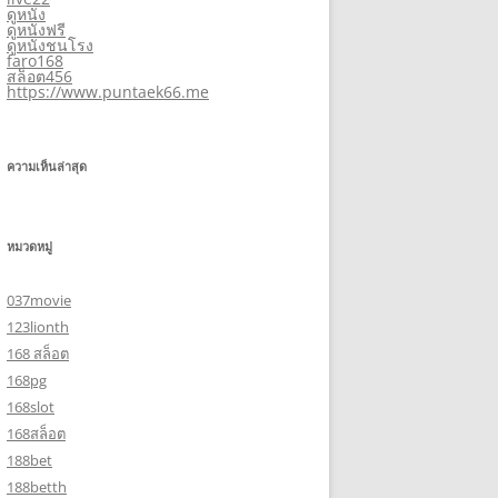
ดูหนัง
ดูหนังฟรี
ดูหนังชนโรง
faro168
สล็อต456
https://www.puntaek66.me
ความเห็นล่าสุด
หมวดหมู่
037movie
123lionth
168 สล็อต
168pg
168slot
168สล็อต
188bet
188betth