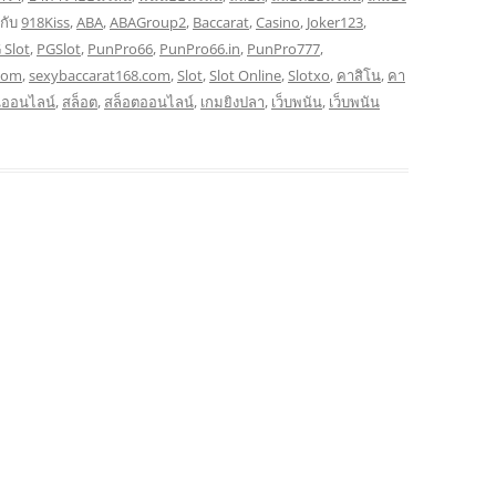
กับ
918Kiss
,
ABA
,
ABAGroup2
,
Baccarat
,
Casino
,
Joker123
,
 Slot
,
PGSlot
,
PunPro66
,
PunPro66.in
,
PunPro777
,
com
,
sexybaccarat168.com
,
Slot
,
Slot Online
,
Slotxo
,
คาสิโน
,
คา
นออนไลน์
,
สล็อต
,
สล็อตออนไลน์
,
เกมยิงปลา
,
เว็บพนัน
,
เว็บพนัน