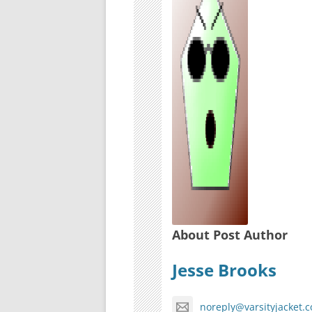
About Post Author
Jesse Brooks
noreply@varsityjacket.c