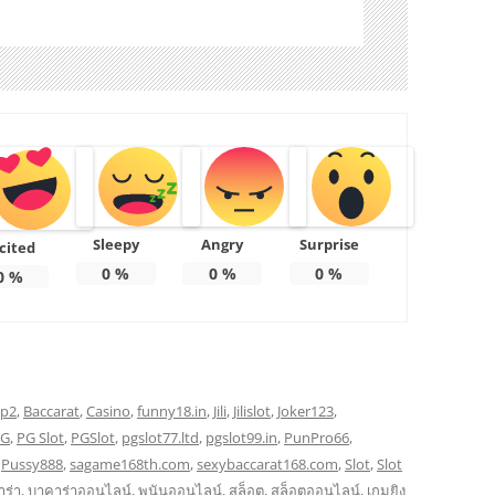
Sleepy
Angry
Surprise
cited
0
%
0
%
0
%
0
%
p2
,
Baccarat
,
Casino
,
funny18.in
,
Jili
,
Jilislot
,
Joker123
,
PG
,
PG Slot
,
PGSlot
,
pgslot77.ltd
,
pgslot99.in
,
PunPro66
,
,
Pussy888
,
sagame168th.com
,
sexybaccarat168.com
,
Slot
,
Slot
ร่า
,
บาคาร่าออนไลน์
,
พนันออนไลน์
,
สล็อต
,
สล็อตออนไลน์
,
เกมยิง