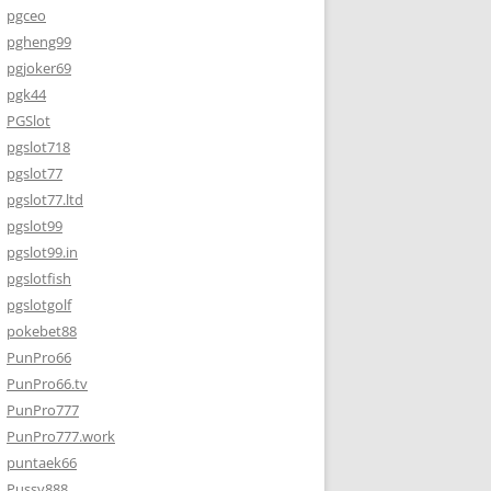
pgceo
pgheng99
pgjoker69
pgk44
PGSlot
pgslot718
pgslot77
pgslot77.ltd
pgslot99
pgslot99.in
pgslotfish
pgslotgolf
pokebet88
PunPro66
PunPro66.tv
PunPro777
PunPro777.work
puntaek66
Pussy888