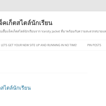
จ็คเก็ตสไตล์นักเรียน
บเสื้อแจ็คเก็ตสไตล์นักเรียนจาก Varsity Jacket ที่มาพร้อมกับความสะดวกสบายและ
ข้าม
ไป
LETS GET YOUR NEW SITE UP AND RUNNING IN NO TIME!
PIN POSTS
ยัง
เนื้อหา
็ตสไตล์นักเรียน