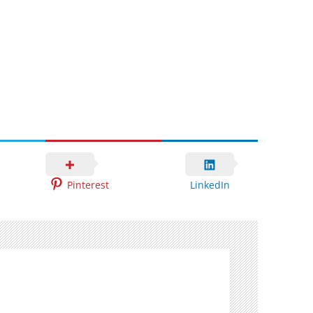
Pinterest
LinkedIn