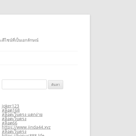
ดีไซน์ที่เป็นเอกลักษณ์
ค้นหา
สำหรับ:
joker123
สล็อต168
สล็อตเว็บตรง แตกง่าย
สล็อตเว็บตรง
สล็อต66
https://www.jinda44.xyz
สล็อตเว็บตรง
https://bonus888.life