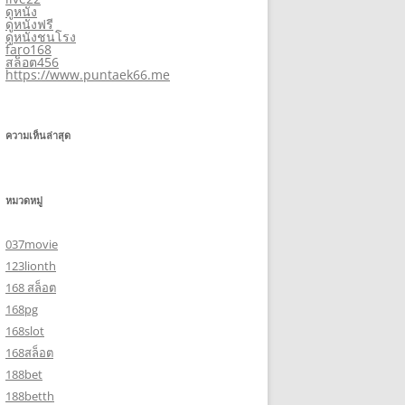
ดูหนัง
ดูหนังฟรี
ดูหนังชนโรง
faro168
สล็อต456
https://www.puntaek66.me
ความเห็นล่าสุด
หมวดหมู่
037movie
123lionth
168 สล็อต
168pg
168slot
168สล็อต
188bet
188betth