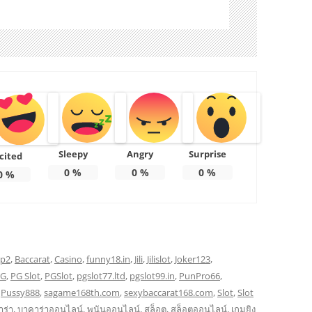
Sleepy
Angry
Surprise
cited
0
%
0
%
0
%
0
%
p2
,
Baccarat
,
Casino
,
funny18.in
,
Jili
,
Jilislot
,
Joker123
,
PG
,
PG Slot
,
PGSlot
,
pgslot77.ltd
,
pgslot99.in
,
PunPro66
,
,
Pussy888
,
sagame168th.com
,
sexybaccarat168.com
,
Slot
,
Slot
ร่า
,
บาคาร่าออนไลน์
,
พนันออนไลน์
,
สล็อต
,
สล็อตออนไลน์
,
เกมยิง