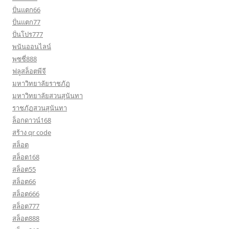
ปั่นแตก66
ปั่นแตก77
ปั่นโปร777
พนันออนไลน์
พุซซี่888
ฟลูสล็อตพีจี
มหาวิทยาลัยราชภัฏ
มหาวิทยาลัยสวนสุนันทา
ราชภัฏสวนสุนันทา
ล็อกดาวน์168
สร้าง qr code
สล็อต
สล็อต168
สล็อต55
สล็อต66
สล็อต666
สล็อต777
สล็อต888