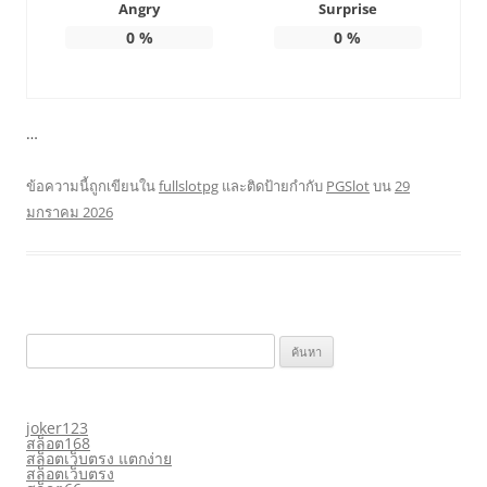
Angry
Surprise
0
%
0
%
…
ข้อความนี้ถูกเขียนใน
fullslotpg
และติดป้ายกำกับ
PGSlot
บน
29
มกราคม 2026
ค้นหา
สำหรับ:
joker123
สล็อต168
สล็อตเว็บตรง แตกง่าย
สล็อตเว็บตรง