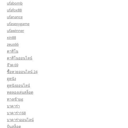
ufabomb
ufafox88
ufanance
ufasexygame
ufawinner
xin88
zeus66
คาสิโน
คาสิโนออนไลน์
จ๊วด 69
ซื้อหวยออนไลน์ 24
ดูหนัง
ดูหนังออนไลน์
ทดลองเล่นสล็อต
ทางเข้าpg
บาคาร่า
บาคาร่า168
บาคาร่าออนไลน์
ปั่นสล็อต