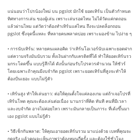
แน่นอนว่าโปรน้องใหม่ บน pgslot มักใช้ ยอดเทิร์น เป็นตัวกำหนด
ทิศทางการเล่น ของผู้เล่น เพราะเล่นรอดไหม ไม่ได้วัดแค่กดถอน
แล้วผ่านไหม แต่วัดว่าต้องทำเทิร์นแค่ไหน ถึงจะปลดล็อกถอน
pgslot ซึ่งจุดนี้แหละ ที่หลายคนพลาดบ่อย เพราะมองข้าม ไปง่าย ๆ
• การนับเทิร์น: หลายคนเผลอคิด ว่าเทิร์นโอเวอร์นับเฉพาะยอดฝาก
แต่ความจริงมันนับรวม ทั้งเงินฝากกับเครดิตที่ได้ ทำให้ยอดเทิร์นรว
มกระโดดขึ้น แบบรู้สึกได้ ดังนั้นก่อนรับโปรควรคำนวณ ให้ชัวร์
โดยเฉพาะถ้าคุณมีงบจำกัด pgslot เพราะยอดเทิร์นที่สูงจะทำให้
ต้องปั่นเยอะ แบบไม่รู้ตัว
• เทิร์นสูง ทำให้เล่นยาว: ต่อให้คุณตั้งใจแค่ลองเกม แต่ถ้าเจอโปรที่
เทิร์นโหด คุณจะต้องเล่นต่อเนื่อง นานกว่าที่คิด ทันที คนที่มีเวลา
และงบจำกัด อาจไม่ค่อยไหว เพราะมันกลายเป็นภาระ ที่เด้งขึ้นมา
เอง pgslot แบบไม่รู้ตัว
• วิธีเช็กกันพลาด: ให้คุณเอายอดเทิร์นรวม มาแบ่งด้วย เบทที่คุณจะ
กดจริง แล้วคุณจะเห็นภาพว่าต้องหมุนกี่ครั้ง และต้องใช้ชั่วโมง