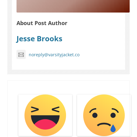
About Post Author
Jesse Brooks
noreply@varsityjacket.co