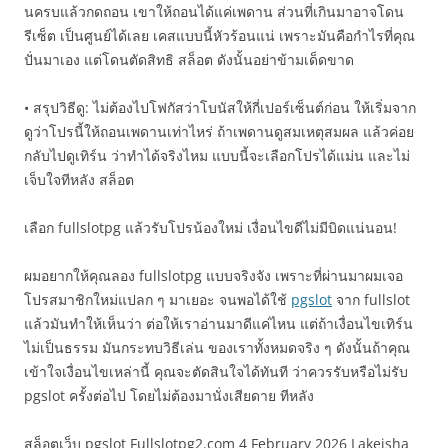
นครบแล้วกดถอน เขาให้ถอนได้แค่เพดาน ส่วนที่เกินมาอาจโดน
รีเซ็ต เป็นศูนย์ได้เลย เคสแบบนี้หัวร้อนแน่ เพราะมันคือกำไรที่คุณ
ปั่นมาเอง แต่โดนตัดสิทธิ สล็อต ดังนั้นอย่าข้ามเด็ดขาด
• สรุปวิธีดู: ไม่ต้องไปโฟกัสว่าโบนัสให้กี่เปอร์เซ็นต์ก่อน ให้เริ่มจาก
ดูว่าโปรนี้ให้ถอนเพดานเท่าไหร่ ถ้าเพดานดูสมเหตุสมผล แล้วค่อย
กลับไปดูเทิร์น ว่าทำได้จริงไหม แบบนี้จะเลือกโปรได้แม่น และไม่
เจ็บใจทีหลัง สล็อต
เลือก fullslotpg แล้วรับโปรน้องใหม่ เงื่อนไขดีไม่มีบิดแน่นอน!
ผมอยากให้คุณลอง fullslotpg แบบจริงจัง เพราะที่ผ่านมาผมเจอ
โปรสมาชิกใหม่แปลก ๆ มาเยอะ จนพอได้ใช้
pgslot
จาก fullslot
แล้วมันทำให้เห็นว่า ต่อให้เราอ่านมาดีแค่ไหน แต่ถ้าเงื่อนไขเทิร์น
ไม่เป็นธรรม มันกระทบวิธีเล่น ของเราทั้งหมดจริง ๆ ดังนั้นถ้าคุณ
เข้าใจเงื่อนไขเหล่านี้ คุณจะตัดสินใจได้ทันที ว่าควรรับหรือไม่รับ
pgslot ครั้งต่อไป โดยไม่ต้องมานั่งเสียดาย ทีหลัง
สล็อตเว็บ pgslot Fullslotpg2.com 4 February 2026 Lakeisha