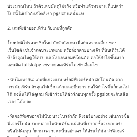
ประมาณไหน ถ้าตัวเลขมันดูไม่จริง หรือทำแล้วทรมาน ก็แปลว่า
โปรนี้ไม่เข้ากับสไตล์เรา pgslot แค่นั้นเลย
2. เกมที่เข้ายอดเทิร์น กับเกมที่ถูกตัด
โดยปกติโปรสมาชิกใหม่ มักจำกัดเกม เพื่อกันความเสี่ยง ของ
เว็บไซต์ เช่นจำกัดประเภทเกม หรือล็อกค่ายบางเจ้า ที่นับเทิร์นได้
ซึ่งถ้าคุณไม่ดูให้ครบ แล้วไปเล่นเกมที่โดนตัด ต่อให้กำไรขึ้นมาก็
ถอนติด fullslotpg เพราะยอดเทิร์นไม่เข้าเงื่อนไข
• นับไม่เท่ากัน: เกมที่แกว่งแรง หรือมีฟีเจอร์หนัก มักโดนตัด จาก
การนับเทิร์น ถ้าคุณไม่เช็ก แล้วเผลอปั่นยาว ต่อให้กำไรขึ้นก็ถอนไม่
ได้ ดังนั้นให้ไล่ดูเกม ที่เข้าร่วมให้ชัวร์ก่อนทุกครั้ง pgslot จะกันเสีย
เวลา ได้เยอะ
• ฟีเจอร์พิเศษอาจไม่นับ: บางโปรจำกัด ฟีเจอร์บางอย่าง เช่นการซื้อ
ฟีเจอร์โบนัส ระบบอาจไม่นับเทิร์น แม้เงินที่เรากดซื้อจะหายจริง
หรือไม่คุ้มทุน ก็ตาม เพราะฉะนั้นอย่าเดา ให้อ่านให้ชัด ว่าฟีเจอร์