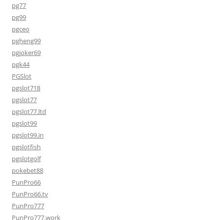
pg77
pg99
pgceo
pgheng99
pgjoker69
pgk44
PGSlot
pgslot718
pgslot77
pgslot77.ltd
pgslot99
pgslot99.in
pgslotfish
pgslotgolf
pokebet88
PunPro66
PunPro66.tv
PunPro777
PunPro777.work