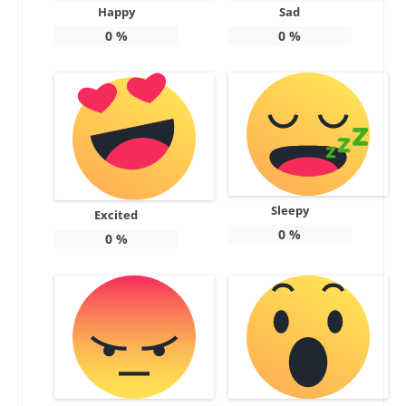
Happy
Sad
0
%
0
%
Sleepy
Excited
0
%
0
%