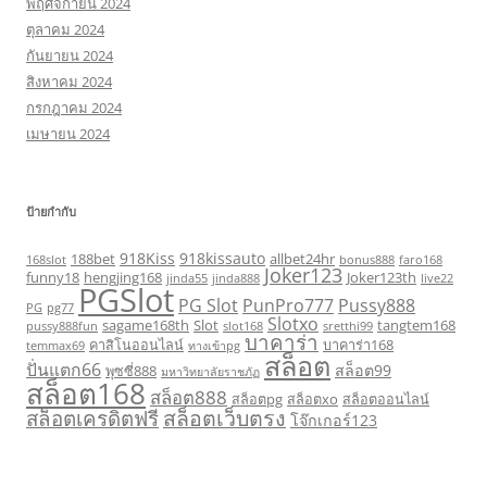
พฤศจิกายน 2024
ตุลาคม 2024
กันยายน 2024
สิงหาคม 2024
กรกฎาคม 2024
เมษายน 2024
ป้ายกำกับ
918Kiss
918kissauto
188bet
allbet24hr
168slot
bonus888
faro168
Joker123
funny18
hengjing168
Joker123th
jinda55
jinda888
live22
PGSlot
PG Slot
PunPro777
Pussy888
PG
pg77
Slotxo
sagame168th
Slot
tangtem168
pussy888fun
slot168
sretthi99
บาคาร่า
คาสิโนออนไลน์
บาคาร่า168
temmax69
ทางเข้าpg
สล็อต
ปั่นแตก66
สล็อต99
พุซซี่888
มหาวิทยาลัยราชภัฏ
สล็อต168
สล็อต888
สล็อตpg
สล็อตxo
สล็อตออนไลน์
สล็อตเว็บตรง
สล็อตเครดิตฟรี
โจ๊กเกอร์123