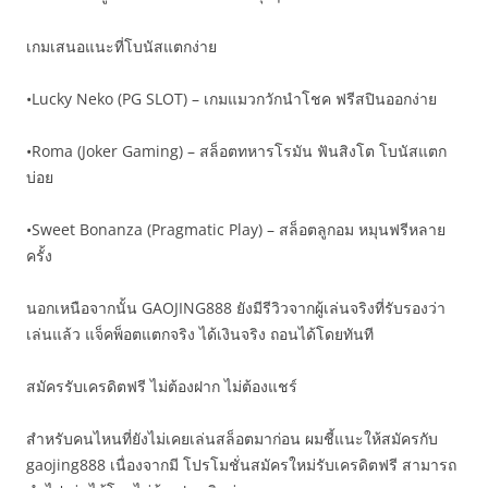
เกมเสนอแนะที่โบนัสแตกง่าย
•Lucky Neko (PG SLOT) – เกมแมวกวักนำโชค ฟรีสปินออกง่าย
•Roma (Joker Gaming) – สล็อตทหารโรมัน ฟันสิงโต โบนัสแตก
บ่อย
•Sweet Bonanza (Pragmatic Play) – สล็อตลูกอม หมุนฟรีหลาย
ครั้ง
นอกเหนือจากนั้น GAOJING888 ยังมีรีวิวจากผู้เล่นจริงที่รับรองว่า
เล่นแล้ว แจ็คพ็อตแตกจริง ได้เงินจริง ถอนได้โดยทันที
สมัครรับเครดิตฟรี ไม่ต้องฝาก ไม่ต้องแชร์
สำหรับคนไหนที่ยังไม่เคยเล่นสล็อตมาก่อน ผมชี้แนะให้สมัครกับ
gaojing888 เนื่องจากมี โปรโมชั่นสมัครใหม่รับเครดิตฟรี สามารถ