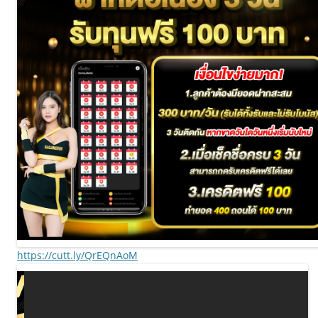
https://cutt.ly/QrEQnAoM