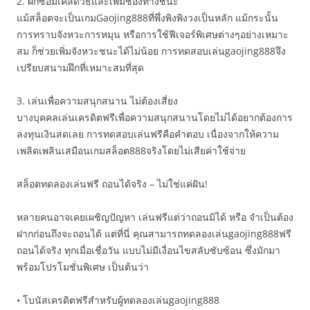
2. ฝึกซ้อมเคล็ดวิธีและเพิ่มช่องทางชนะ
แม้สล็อตจะเป็นเกมGaojing888ที่พึ่งพิงพิงวงเป็นหลัก แม้กระนั้น
การทราบจังหวะการหมุน หรือการใช้ฟีเจอร์พิเศษต่างๆอย่างเหมาะ
สม ก็ช่วยเพิ่มจังหวะชนะได้ไม่น้อย การทดสอบเล่นgaojing888จึง
เปรียบสนามฝึกที่เหมาะสมที่สุด
3. เล่นเพื่อความสนุกสนาน ไม่ต้องเสี่ยง
บางบุคคลเล่นเครดิตฟรีเพื่อความสนุกสนานโดยไม่ได้อยากต้องการ
ลงทุนเงินสดเลย การทดสอบเล่นฟรีคือคำตอบ เนื่องจากให้ความ
เพลิดเพลินเสมือนเกมสล็อต888จริงโดยไม่เสียค่าใช้จ่าย
สล็อตทดลองเล่นฟรี ถอนได้จริง – ไม่ใช่แค่ฝัน!
หลายคนอาจเคยเผชิญปัญหา เล่นฟรีแต่ว่าถอนมิได้ หรือ จำเป็นต้อง
ฝากก่อนถึงจะถอนได้ แต่ที่นี่ คุณสามารถทดลองเล่นgaojing888ฟรี
ถอนได้จริง ทุกเมื่อเชื่อวัน แบบไม่มีเงื่อนไขสลับซับซ้อน ซึ่งมักมา
พร้อมโปรโมชั่นพิเศษ เป็นต้นว่า
• โบนัสเครดิตฟรีสำหรับผู้ทดลองเล่นgaojing888