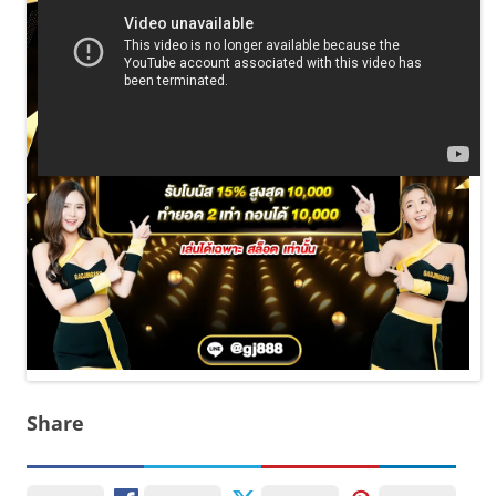
Share