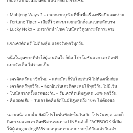
เกมดังจากพีจีสล็อตที่น่าเล่น ยกตัวอย่างเช่น
• Mahjong Ways 2 – เกมหมากรุกจีนที่ขึ้นชื่อเรื่องฟรีสปินแตกง่าย
• Fortune Tiger – เสือที่โชคลาภ แจกหนักตั้งแต่เบทหลักบาท
• Lucky Neko – แมวกวักนำโชค โบนัสทวีคูณกระจัดกระจาย
แจกเครดิตฟรี ไม่ต้องลุ้น แจกจริงทุกวี่ทุกวัน
หนึ่งในจุดขายที่ทำให้ผู้เล่นติดใจ ก็คือ โปรโมชั่นแจก เครดิตฟรี
แบบจัดเต็ม ไม่ว่าจะเป็น
• เครดิตฟรีสมาชิกใหม่ – แค่สมัครก็รับโดยทันที ไม่ต้องเพิ่มก่อน
• เครดิตฟรีทุกวี่วัน – ล็อกอินรับเครดิตสะสมได้ทุกวี่วัน ไม่มีเว้น
• โบนัสฝากครั้งแรกของวัน – รับเครดิตเพิ่มสูงสุด 50% ทุกวี่วัน
• คืนยอดเสีย – รับเครดิตคืนอัตโนมัติสูงสุดถึง 10% ไม่ต้องขอ
นอกเหนือจากนั้น ยังมีโปรโมชั่นพิเศษในวันเกิด โปรวันหยุด และก็
กิจกรรมแจกเครดิตฟรีผ่านหนทาง LINE แล้วก็ FACEBOOK ที่เปิด
ให้ผู้เล่นgaojing888ร่วมสนุกสนานแบบง่ายๆได้วันแล้ววันเล่า