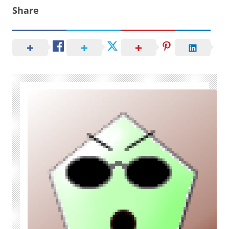
Share