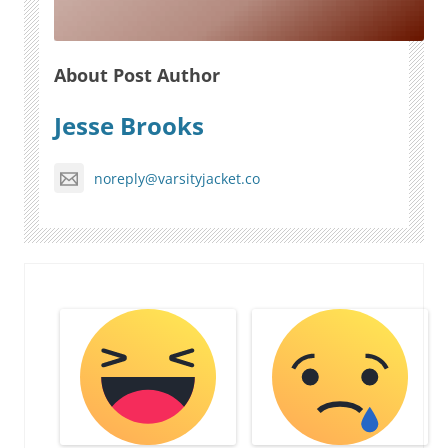
About Post Author
Jesse Brooks
noreply@varsityjacket.co