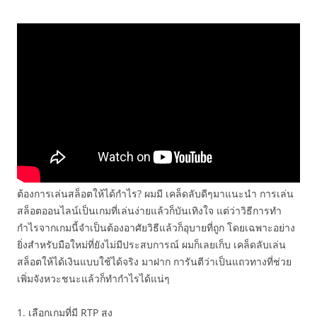
ต้องการเล่นสล็อตให้ได้กำไร? ผมมี เคล็ดลับดีๆมาแนะนำ การเล่น
สล็อตออนไลน์เป็นเกมที่เล่นง่ายแล้วก็บันเทิงใจ แต่ว่าวิธีการทำ
กำไรจากเกมนี้จำเป็นต้องอาศัยวิธีแล้วก็อุบายที่ถูก โดยเฉพาะอย่าง
ยิ่งสำหรับมือใหม่ที่ยังไม่มีประสบการณ์ ผมก็เลยเก็บ เคล็ดลับเล่น
สล็อตให้ได้เงินแบบใช้ได้จริง มาฝาก การันตีว่าเป็นแถวทางที่ช่วย
เพิ่มจังหวะชนะแล้วก็ทำกำไรได้แน่ๆ
1. เลือกเกมที่มี RTP สูง