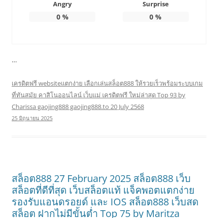
Angry
Surprise
0
%
0
%
…
เครดิตฟรี websiteแตกง่าย เลือกเล่นสล็อต888 ให้รวยเร็วพร้อมระบบเกม
ที่ทันสมัย คาสิโนออนไลน์ เว็บแม่ เครดิตฟรี ใหม่ล่าสุด Top 93 by
Charissa gaojing888 gaojing888.to 20 July 2568
25 มิถุนายน 2025
สล็อต888 27 February 2025 สล็อต888 เว็บ
สล็อตที่ดีที่สุด เว็บสล็อตแท้ แจ็คพอตแตกง่าย
รองรับแอนดรอยด์ และ IOS สล็อต888 เว็บสด
สล็อต ฝากไม่มีขั้นต่ำ Top 75 by Maritza