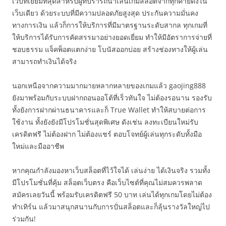
เว็บที่เยี่ยมที่สุดสำหรับผู้ที่ปรารถนาเล่นเกมสล็อตจากทุกค่ายดังใน
เว็บเดียว ด้วยระบบที่มีความปลอดภัยสูงสุด ประกันความมั่นคง
ทางการเงิน แล้วก็การให้บริการที่มีมาตรฐานระดับสากล ทุกเกมที่
ให้บริการได้รับการคัดสรรมาอย่างยอดเยี่ยม ทำให้มีอัตราการจ่ายที่
ชอบธรรม แจ็คพ็อตแตกง่าย โบนัสออกบ่อย สร้างช่องทางให้ผู้เล่น
สามารถทำเงินได้จริง
นอกเหนือจากความมากมายหลากหลายของเกมแล้ว gaojing888
ยังมาพร้อมกับระบบฝากถอนออโต้ที่เร็วทันใจ ไม่ต้องรอนาน รองรับ
ทั้งยังการฝากผ่านธนาคารและก็ True Wallet ทำให้สบายต่อการ
ใช้งาน ทั้งยังยังมีโปรโมชั่นสุดพิเศษ ดังเช่น ลงทะเบียนใหม่รับ
เครดิตฟรี ไม่ต้องฝาก ไม่ต้องแชร์ ตอบโจทย์ผู้เล่นทุกระดับทั้งมือ
ใหม่และมืออาชีพ
หากคุณกำลังมองหาเว็บสล็อตที่ไว้ใจได้ เล่นง่าย ได้เงินจริง รวมทั้ง
มีโปรโมชั่นที่คุ้ม สล็อตเว็บตรง คือเว็บไซต์ที่คุณไม่สมควรพลาด
สมัครเลยวันนี้ พร้อมรับเครดิตฟรี 50 บาท เล่นได้ทุกเกมโดยไม่ต้อง
ทำเทิร์น แล้วมาสนุกสนานกับการปั่นสล็อตและก็ลุ้นรางวัลใหญ่ไป
ร่วมกัน!