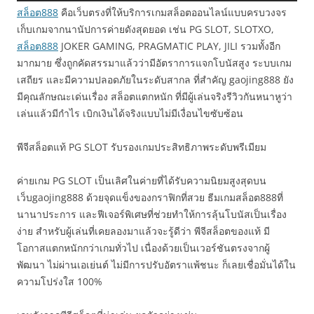
สล็อต888
คือเว็บตรงที่ให้บริการเกมสล็อตออนไลน์แบบครบวงจร
เก็บเกมจากนานัปการค่ายดังสุดยอด เช่น PG SLOT, SLOTXO,
สล็อต888
JOKER GAMING, PRAGMATIC PLAY, JILI รวมทั้งอีก
มากมาย ซึ่งถูกคัดสรรมาแล้วว่ามีอัตราการแจกโบนัสสูง ระบบเกม
เสถียร และมีความปลอดภัยในระดับสากล ที่สำคัญ gaojing888 ยัง
มีคุณลักษณะเด่นเรื่อง สล็อตแตกหนัก ที่มีผู้เล่นจริงรีวิวกันหนาหูว่า
เล่นแล้วมีกำไร เบิกเงินได้จริงแบบไม่มีเงื่อนไขซับซ้อน
พีจีสล็อตแท้ PG SLOT รับรองเกมประสิทธิภาพระดับพรีเมียม
ค่ายเกม PG SLOT เป็นเลิศในค่ายที่ได้รับความนิยมสูงสุดบน
เว็บgaojing888 ด้วยจุดแข็งของกราฟิกที่สวย ธีมเกมสล็อต888ที่
นานาประการ และฟีเจอร์พิเศษที่ช่วยทำให้การลุ้นโบนัสเป็นเรื่อง
ง่าย สำหรับผู้เล่นที่เคยลองมาแล้วจะรู้ดีว่า พีจีสล็อตของแท้ มี
โอกาสแตกหนักกว่าเกมทั่วไป เนื่องด้วยเป็นเวอร์ชันตรงจากผู้
พัฒนา ไม่ผ่านเอเย่นต์ ไม่มีการปรับอัตราแพ้ชนะ ก็เลยเชื่อมั่นได้ใน
ความโปร่งใส 100%