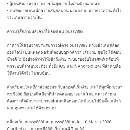
• ผู้เล่นที่มองหาความง่าย ไม่ยุ่งยาก ไม่ต้องมีงบมากมาย
• คนที่อยากเล่นเพื่อความสนุกสนาน ผ่อนคลาย มากกว่าความตั้งใจ
จริงเกินความจำเป็น
ความรู้สึกภายหลังจากได้ลองเล่น pussy888
ถ้าหากให้สรุปจากประสบการณ์ตรง pussy888 ทางเข้าเล่นสล็อต
ออนไลน์ เป็นแพลตฟอร์มที่ตอบปัญหาคำว่า เล่นง่าย สุขใจ ได้ค่อน
ข้างดี ไม่มีอย่างต่ำทำให้เข้าถึงง่าย ระบบรองรับโทรศัพท์เคลื่อนที่
ทุกระบบที่จำเป็นจะต้อง ทั้งยัง iOS และก็ Android และที่สำคัญคือ
ใช้งานได้จริง ไม่ซับซ้อน
สำหรับคนไหนที่กำลังมองหาเว็บสล็อตที่เริ่มง่าย เล่นได้ทุกที่ทุกเวลา
พุซซี่888 ถือเป็นตัวเลือกที่น่าทดลองอย่างมาก โดยเฉพาะถ้าคุณ
ต้องการสัมผัสประสบการณ์เล่นสล็อตออนไลน์แบบไม่บีบคั้น แล้วก็
ควบคุมการเล่นได้ด้วยตัวเอง
สล็อตเว็บ pussy888fun pussy888fun.lol 10 March 2026
Claribel casino พุซซี่888 เว็บไหนดี Top 86