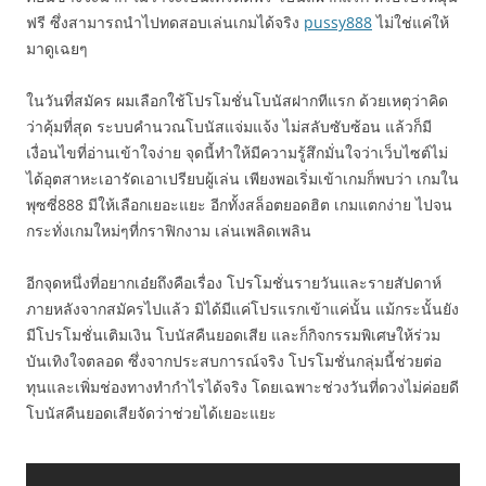
ฟรี ซึ่งสามารถนำไปทดสอบเล่นเกมได้จริง
pussy888
ไม่ใช่แค่ให้
มาดูเฉยๆ
ในวันที่สมัคร ผมเลือกใช้โปรโมชั่นโบนัสฝากทีแรก ด้วยเหตุว่าคิด
ว่าคุ้มที่สุด ระบบคำนวณโบนัสแจ่มแจ้ง ไม่สลับซับซ้อน แล้วก็มี
เงื่อนไขที่อ่านเข้าใจง่าย จุดนี้ทำให้มีความรู้สึกมั่นใจว่าเว็บไซต์ไม่
ได้อุตสาหะเอารัดเอาเปรียบผู้เล่น เพียงพอเริ่มเข้าเกมก็พบว่า เกมใน
พุซซี่888 มีให้เลือกเยอะแยะ อีกทั้งสล็อตยอดฮิต เกมแตกง่าย ไปจน
กระทั่งเกมใหม่ๆที่กราฟิกงาม เล่นเพลิดเพลิน
อีกจุดหนึ่งที่อยากเอ๋ยถึงคือเรื่อง โปรโมชั่นรายวันและรายสัปดาห์
ภายหลังจากสมัครไปแล้ว มิได้มีแค่โปรแรกเข้าแค่นั้น แม้กระนั้นยัง
มีโปรโมชั่นเติมเงิน โบนัสคืนยอดเสีย และก็กิจกรรมพิเศษให้ร่วม
บันเทิงใจตลอด ซึ่งจากประสบการณ์จริง โปรโมชั่นกลุ่มนี้ช่วยต่อ
ทุนและเพิ่มช่องทางทำกำไรได้จริง โดยเฉพาะช่วงวันที่ดวงไม่ค่อยดี
โบนัสคืนยอดเสียจัดว่าช่วยได้เยอะแยะ