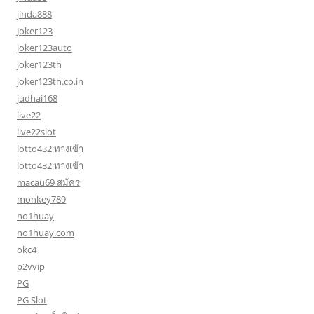
jinda888
Joker123
joker123auto
joker123th
joker123th.co.in
judhai168
live22
live22slot
lotto432 ทางเข้า
lotto432 ทางเข้า
macau69 สมัคร
monkey789
no1huay
no1huay.com
okc4
p2vvip
PG
PG Slot