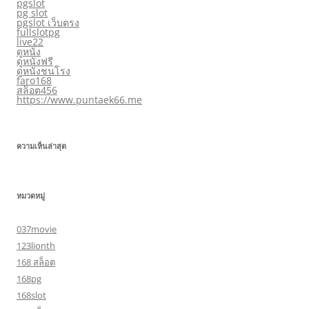
pgslot
pg slot
pgslot เว็บตรง
fullslotpg
live22
ดูหนัง
ดูหนังฟรี
ดูหนังชนโรง
faro168
สล็อต456
https://www.puntaek66.me
ความเห็นล่าสุด
หมวดหมู่
037movie
123lionth
168 สล็อต
168pg
168slot