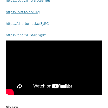
https://cutly.info/alot66-net
https://bitt.to/hb1u2j
https://shorturl.asia/f3yRG
https://t.co/GHGMxJGgdx
Share