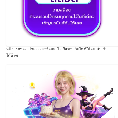
หน้าแรกของ alot666 สะท้อนอะไรเกี่ยวกับเว็บไซต์ให้คนเล่นเห็น
ได้บ้าง?