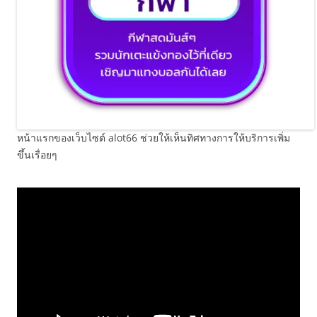
หน้าแรกของเว็บไซต์ alot66 ช่วยให้เห็นทิศทางการให้บริการเพิ่ม
ขึ้นเรื่อยๆ