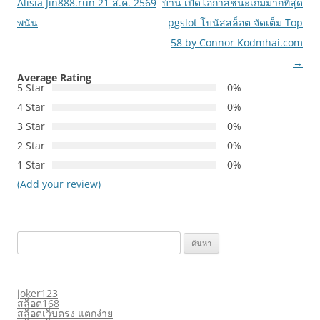
Alisia Jin888.run 21 ส.ค. 2569
บ้าน เปิดโอกาสชนะเกมมากที่สุด
พนัน
pgslot โบนัสสล็อต จัดเต็ม Top
58 by Connor Kodmhai.com
→
Average Rating
5 Star
0%
4 Star
0%
3 Star
0%
2 Star
0%
1 Star
0%
(Add your review)
ค้นหา
สำหรับ:
joker123
สล็อต168
สล็อตเว็บตรง แตกง่าย