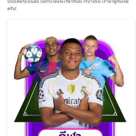
แบบเต็มๆแน่นอน แม้กระนั้นจะเกี่ยวกับอะไรบ้างนั้น เรามาดูกันเลย
ครับ!