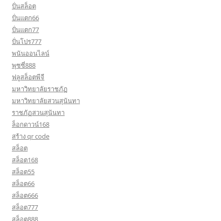
ปั่นสล็อต
ปั่นแตก66
ปั่นแตก77
ปั่นโปร777
พนันออนไลน์
พุซซี่888
ฟลูสล็อตพีจี
มหาวิทยาลัยราชภัฏ
มหาวิทยาลัยสวนสุนันทา
ราชภัฏสวนสุนันทา
ล็อกดาวน์168
สร้าง qr code
สล็อต
สล็อต168
สล็อต55
สล็อต66
สล็อต666
สล็อต777
สล็อต888