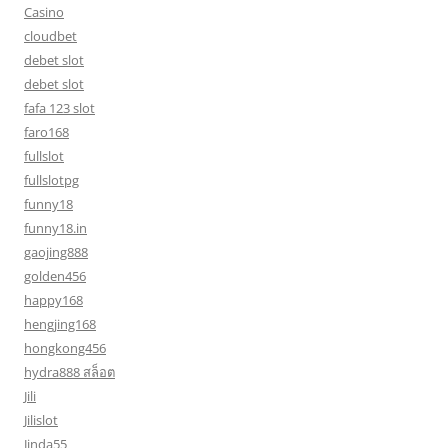
Casino
cloudbet
debet slot
debet slot
fafa 123 slot
faro168
fullslot
fullslotpg
funny18
funny18.in
gaojing888
golden456
happy168
hengjing168
hongkong456
hydra888 สล็อต
Jili
Jilislot
Jinda55