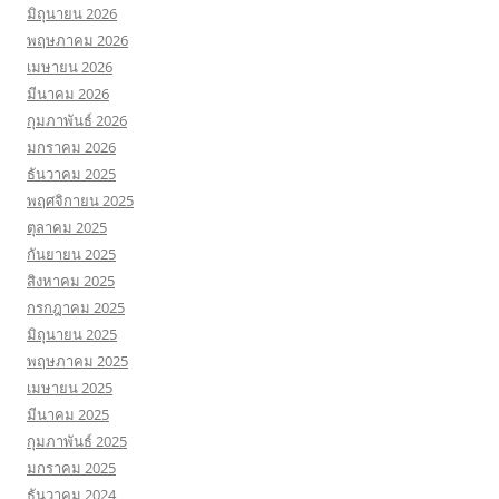
มิถุนายน 2026
พฤษภาคม 2026
เมษายน 2026
มีนาคม 2026
กุมภาพันธ์ 2026
มกราคม 2026
ธันวาคม 2025
พฤศจิกายน 2025
ตุลาคม 2025
กันยายน 2025
สิงหาคม 2025
กรกฎาคม 2025
มิถุนายน 2025
พฤษภาคม 2025
เมษายน 2025
มีนาคม 2025
กุมภาพันธ์ 2025
มกราคม 2025
ธันวาคม 2024