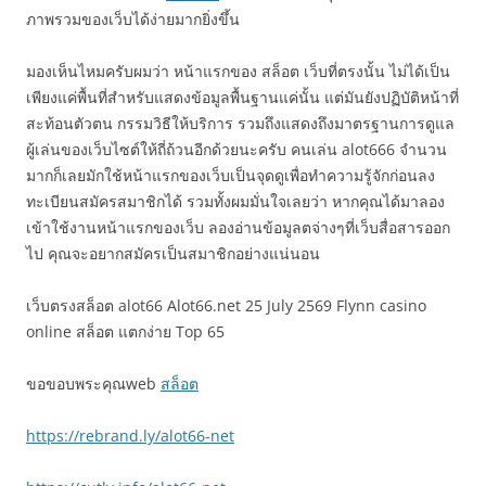
ภาพรวมของเว็บได้ง่ายมากยิ่งขึ้น
มองเห็นไหมครับผมว่า หน้าแรกของ สล็อต เว็บที่ตรงนั้น ไม่ได้เป็น
เพียงแค่พื้นที่สำหรับแสดงข้อมูลพื้นฐานแค่นั้น แต่มันยังปฏิบัติหน้าที่
สะท้อนตัวตน กรรมวิธีให้บริการ รวมถึงแสดงถึงมาตรฐานการดูแล
ผู้เล่นของเว็บไซต์ให้ถี่ถ้วนอีกด้วยนะครับ คนเล่น alot666 จำนวน
มากก็เลยมักใช้หน้าแรกของเว็บเป็นจุดดูเพื่อทำความรู้จักก่อนลง
ทะเบียนสมัครสมาชิกได้ รวมทั้งผมมั่นใจเลยว่า หากคุณได้มาลอง
เข้าใช้งานหน้าแรกของเว็บ ลองอ่านข้อมูลตจ่างๆที่เว็บสื่อสารออก
ไป คุณจะอยากสมัครเป็นสมาชิกอย่างแน่นอน
เว็บตรงสล็อต alot66 Alot66.net 25 July 2569 Flynn casino
online สล็อต แตกง่าย Top 65
ขอขอบพระคุณweb
สล็อต
https://rebrand.ly/alot66-net