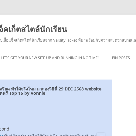
จ็คเก็ตสไตล์นักเรียน
บเสื้อแจ็คเก็ตสไตล์นักเรียนจาก Varsity Jacket ที่มาพร้อมกับความสะดวกสบายและ
ข้าม
ไป
LETS GET YOUR NEW SITE UP AND RUNNING IN NO TIME!
PIN POSTS
ยัง
เนื้อหา
เครียด ทำได้จริงไหม มาลองวิธีนี้ 29 DEC 2568 website
ดิตฟรี Top 15 by Vonnie
econd