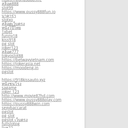
สล็อต888
slot99
https://www.pussy888fun.io
บาคาร่า
slotxo
สล็อตเว็บตรง
หนังโป๊ไทย
1xbet
funny18
kiss918
pg slot
joker123
สล็อต777
tokyoslot88
https://betwayvietnam.com
https://jokerasia.net
https://moodeng.in
pgslot
https://918kissauto.xyz
หนังชนโรง
sagame
joker 123
http://www.movie87hd.com
https://www.pussy888play.com
https://pussy888win.com
sexybaccarat
pgslot
pg slot
pgslot เว็บตรง
fullslotpg
live22