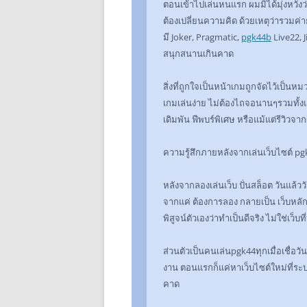
ตอนเข้าไปเล่นหนแรก ผมมิได้มุ่งหวังว่
ต้องเปลี่ยนความคิด ด้วยเหตุว่ารวมค่า
มี Joker, Pragmatic,
pgk44b
Live22, J
สนุกสนานเกินคาด
สิ่งที่ถูกใจเป็นหน้าเกมถูกจัดไว้เป็
เกมเล่นง่าย ไม่ต้องไถจอนานๆรวมทั้งแ
เดิมพัน ฟีพบร์พิเศษ หรือแม้แต่รีวิวจากผ
ความรู้สึกภายหลังจากเล่นเว็บไซต์ pg
หลังจากลองเล่นเว็บ ปั่นสล็อต วันแล้
จากแค่ ต้องการลอง กลายเป็น เว็บหลั
พิสูจน์ตัวเองว่าทำเป็นดีจริง ไม่ใช่เว็
ส่วนตัวเป็นคนเล่นpgk44ทุกเมื่อเชื่อว
งาน ตอนแรกก็แค่หาเว็บไซต์ใหม่ที่ระบบ
คาด