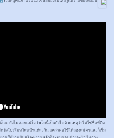
44
เว็บที่ผู้คนจำนวนไม่ใช้น้อยยังไม่เคยรู้แต่ว่ามีของดีแอบ
็อต ยังไม่ค่อยแน่ใจว่าเว็บนี้เป็นยังไง ด้วยเหตุว่าไม่ใช่ชื่อที่ติด
ักยิงโปรโมทใส่หน้าแต่ละวัน แต่ว่าพอใช้ได้ลองสมัครและก็เริ่ม
ง่าย ใช้งานปั่นสล็อต ง่าย แล้วก็ระบบค่อนข้างจะไว ไม่ถ่วง