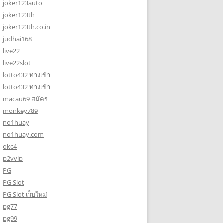
joker123auto
joker123th
joker123th.co.in
judhai168
live22
live22slot
lotto432 ทางเข้า
lotto432 ทางเข้า
macau69 สมัคร
monkey789
no1huay
no1huay.com
okc4
p2vvip
PG
PG Slot
PG Slot เว็บใหม่
pg77
pg99