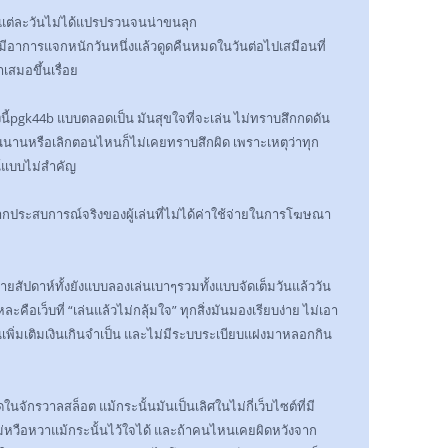
แต่ละวันไม่ได้แปรปรวนจนน่าขนลุก
ต์ที่มีอาการแจกหนักวันหนึ่งแล้วดูดคืนหมดในวันต่อไปเสมือนที่
เสมอขึ้นเรื่อย
่งนี้pgk44b แบบตลอดเป็น มันสุขใจที่จะเล่น ไม่ทราบสึกกดดัน
่นนานหรือเลิกตอนไหนก็ไม่เคยทราบสึกผิด เพราะเหตุว่าทุก
มณ์แบบไม่สำคัญ
กประสบการณ์จริงของผู้เล่นที่ไม่ได้ค่าใช้จ่ายในการโฆษณา
ยสัปดาห์ทั้งยังแบบลองเล่นเบาๆรวมทั้งแบบจัดเต็มวันแล้ววัน
่แหละคือเว็บที่ “เล่นแล้วไม่กลุ้มใจ” ทุกสิ่งมันมองเรียบง่าย ไม่เอา
นเพิ่มเติมเงินเกินจำเป็น และไม่มีระบบระเบียบแฝงมาหลอกกิน
สุดในจักรวาลสล็อต แม้กระนั้นมันเป็นเลิศในไม่กี่เว็บไซต์ที่มี
ง ไม่หวือหวาแม้กระนั้นไว้ใจได้ และถ้าคนไหนเคยผิดหวังจาก