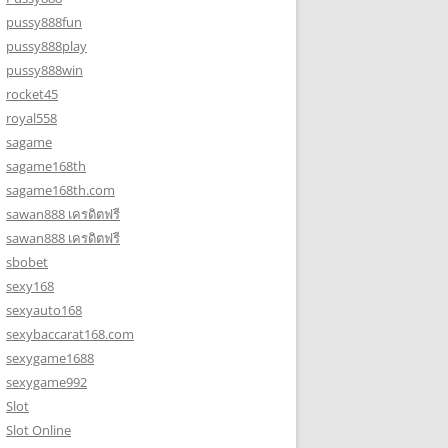
pussy888fun
pussy888play
pussy888win
rocket45
royal558
sagame
sagame168th
sagame168th.com
sawan888 เครดิตฟรี
sawan888 เครดิตฟรี
sbobet
sexy168
sexyauto168
sexybaccarat168.com
sexygame1688
sexygame992
Slot
Slot Online