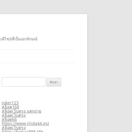
ดีไซน์ที่เป็นเอกลักษณ์
ค้นหา
สำหรับ:
joker123
สล็อต168
สล็อตเว็บตรง แตกง่าย
สล็อตเว็บตรง
สล็อต66
https://www.jinda44.xyz
สล็อตเว็บตรง
https://bonus888.life