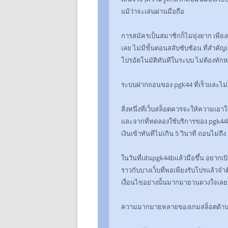
แม้ว่าจะเล่นผ่านมือถือ
การสมัครเป็นสมาชิกก็ไม่ยุ่งยาก เพียง
เลย ไม่มีขั้นตอนสลับซับซ้อน ที่สำคั
โปรอัตโนมัติทันทีในระบบ ไม่ต้องทัก
ระบบฝากถอนของ pgk44 ที่เร็วและไม่ท
สิ่งหนึ่งที่เว็บสล็อตควรจะให้ความเอ
และจากที่ทดลองใช้บริการของ pgk44b ม
เงินเข้าทันทีไม่เกิน 5 วินาที ถอนไม่ถ
ในวันที่เล่นpgk44bแล้วมือขึ้น อยากเ
ราวกับบางเว็บที่พอเพียงรับโปรแล้วจำต้อ
เงื่อนไขอย่างนั้นมากมายวนดวงใจเลย
ความมากมายหลายของเกมสล็อตด้านในเว