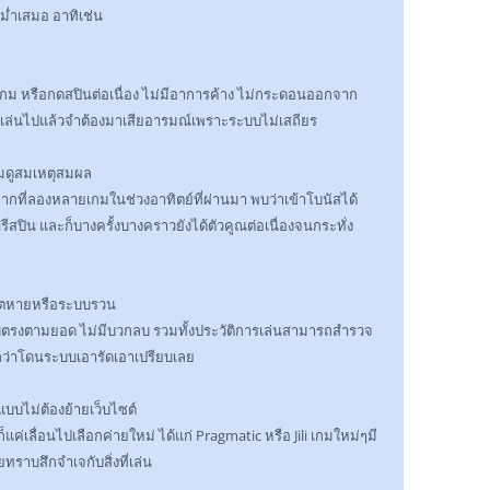
สม่ำเสมอ อาทิเช่น
นเกม หรือกดสปินต่อเนื่อง ไม่มีอาการค้าง ไม่กระดอนออกจาก
างทีเล่นไปแล้วจำต้องมาเสียอารมณ์เพราะระบบไม่เสถียร
กมดูสมเหตุสมผล
ว่าจากที่ลองหลายเกมในช่วงอาทิตย์ที่ผ่านมา พบว่าเข้าโบนัสได้
รีสปิน และก็บางครั้งบางคราวยังได้ตัวคูณต่อเนื่องจนกระทั่ง
ดิตหายหรือระบบรวน
บบตรงตามยอด ไม่มีบวกลบ รวมทั้งประวัติการเล่นสามารถสำรวจ
ึกว่าโดนระบบเอารัดเอาเปรียบเลย
แบบไม่ต้องย้ายเว็บไซต์
 ก็แค่เลื่อนไปเลือกค่ายใหม่ ได้แก่ Pragmatic หรือ Jili เกมใหม่ๆมี
ทราบสึกจำเจกับสิ่งที่เล่น