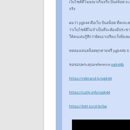
เว็บไซต์ที่โฆษณาเกินจริง ปั่นสล็อต จ
จริง
ผมว่า pgk44 คือเว็บ ปั่นสล็อต ที่ค
ว่าเว็บไซต์ดีไม่จำเป็นที่จะต้องมีประ
ให้คนเล่นรู้สึกว่าผิดเอาเปรียบ ก็เพียง
ทดลองเล่นสล็อตทุกค่ายฟรี pgk44b 6 
ขอขอบพระคุณreference
pgk44b
https://rebrand.ly/pgk44
https://cutly.info/pgk44
https://bitt.to/zt3o5w