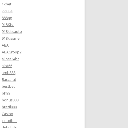
1xbet
77UFA
888pg
918Kiss
918kissauto
918kissme
ABA
ABAGroup2
allbet24hr
alot66
amb888
Baccarat
bestbet
bh99
bonus888
brazil999
Casino
cloudbet
debet slot