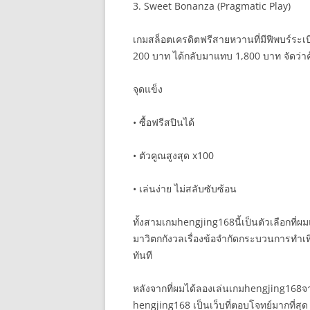
3. Sweet Bonanza (Pragmatic Play)
เกมสล็อตเครดิตฟรีสายหวานที่มีฟีพบร์ระเ
200 บาท ได้กลับมาแทบ 1,800 บาท จัดว่าคุ
จุดแข็ง
• ซื้อฟรีสปินได้
• ตัวคูณสูงสุด x100
• เล่นง่าย ไม่สลับซับซ้อน
ทั้งสามเกมhengjing168นี้เป็นตัวเลือกที่ผ
มาวิตกกังวลเรื่องข้อจำกัดกระบวนการทำเทิ
ทันที
หลังจากที่ผมได้ลองเล่นเกมhengjing168จ
hengjing168 เป็นเว็บที่ตอบโจทย์มากที่สุ