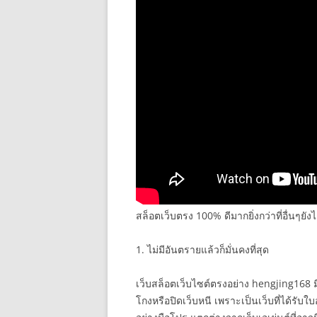
สล็อตเว็บตรง 100% ดีมากยิ่งกว่าที่อื่นๆยั
1. ไม่มีอันตรายแล้วก็มั่นคงที่สุด
เว็บสล็อตเว็บไซต์ตรงอย่าง hengjing168 มีค
โกงหรือปิดเว็บหนี เพราะเป็นเว็บที่ได้รับใ