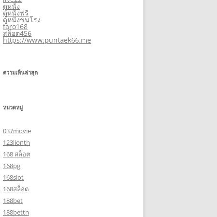
ดูหนัง
ดูหนังฟรี
ดูหนังชนโรง
faro168
สล็อต456
https://www.puntaek66.me
ความเห็นล่าสุด
หมวดหมู่
037movie
123lionth
168 สล็อต
168pg
168slot
168สล็อต
188bet
188betth