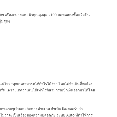
บิดเครื่องหมายและตัวคูณสูงสุด x100 ผมทดลองซื้อฟรีสปิน
้มสุดๆ
มแน่ใจว่าทุกคนสามารถได้กำไรได้ง่าย โดยไม่จำเป็นที่จะต้อง
ร์น เพราะเหตุว่าเล่นได้เท่าไรก็สามารถเบิกเงินออกมาได้โดย
ากหลายๆเว็บและก็หลายค่ายเกม จำเป็นต้องยอมรับว่า
ด ไม่ว่าจะเป็นเรื่องของความปลอดภัย ระบบ Auto ที่ทำให้การ