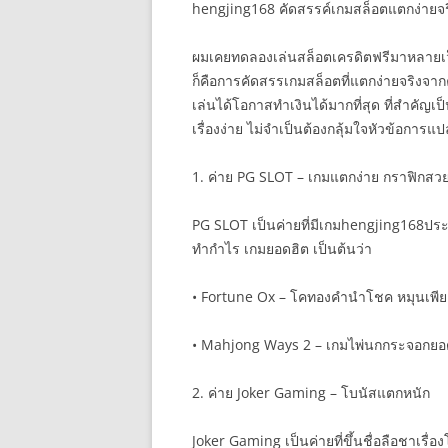
hengjing168 คัดสรรค์เกมสล็อตแตกง่ายจร
ผมเคยทดลองเล่นสล็อตเครดิตฟรีมาหลายเว็บไ
ก็คือการคัดสรรเกมสล็อตที่แตกง่ายจริงจากค่
เล่นได้โอกาสทำเงินได้มากที่สุด ที่สำคั
เรื่องง่าย ไม่จำเป็นต้องกลุ้มใจหัวข้อการแ
1. ค่าย PG SLOT – เกมแตกง่าย กราฟิกสว
PG SLOT เป็นค่ายที่มีเกมhengjing168ประสิ
ทำกำไร เกมยอดฮิต เป็นต้นว่า
• Fortune Ox – โคทองคำนำโชค หมุนเพียงไ
• Mahjong Ways 2 – เกมไพ่นกกระจอกยอด
2. ค่าย Joker Gaming – โบนัสแตกหนัก
Joker Gaming เป็นค่ายที่ขึ้นชื่อลือชาเรื่