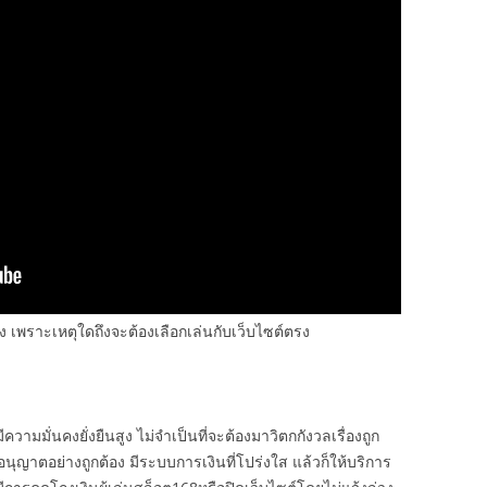
งไง เพราะเหตุใดถึงจะต้องเลือกเล่นกับเว็บไซต์ตรง
วามมั่นคงยั่งยืนสูง ไม่จำเป็นที่จะต้องมาวิตกกังวลเรื่องถูก
บอนุญาตอย่างถูกต้อง มีระบบการเงินที่โปร่งใส แล้วก็ให้บริการ