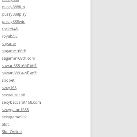
pussy888fun
pussy888play
pussy888win
rocket45
royal558
sagame
sagame168th
sagame168th.com
sawan888 เครดิตฟรี
sawan888 เครดิตฟรี
sbobet
sexy168
sexyauto168
sexybaccarat168.com
sexygame1688
sexygame992
Slot
Slot Online