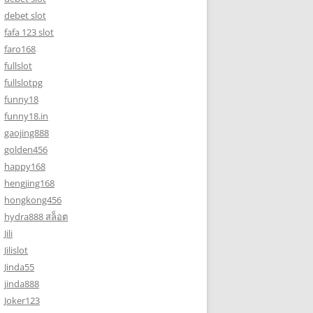
debet slot
fafa 123 slot
faro168
fullslot
fullslotpg
funny18
funny18.in
gaojing888
golden456
happy168
hengjing168
hongkong456
hydra888 สล็อต
Jili
Jilislot
Jinda55
jinda888
Joker123