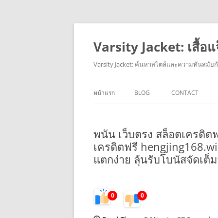
Varsity Jacket: เสื้อแ
Varsity Jacket: ค้นหาสไตล์และความทันสมัยกั
หน้าแรก
BLOG
CONTACT
พนัน เว็บตรง สล็อตเครดิตฟ
เครดิตฟรี hengjing168.wi
แตกง่าย ลุ้นรับโบนัสจัดเต
0
0