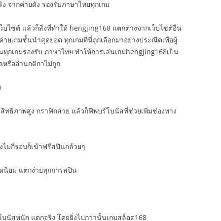
ิง จากค่ายดัง รองรับภาษาไทยทุกเกม
ซต์ แล้วก็สิ่งที่ทำให้ hengjing168 แตกต่างจากเว็บไซต์อื่น
ายเกมชั้นนำสุดยอด ทุกเกมที่นี่ถูกเลือกมาอย่างประณีตเพื่อผู้
ญเป็นทุกเกมรองรับ ภาษาไทย ทำให้การเล่นเกมhengjing168เป็น
ปลหรืออ่านกติกาไม่ถูก
ย
ทธิภาพสูง กราฟิกสวย แล้วก็ฟีพบร์โบนัสที่ช่วยเพิ่มช่องทาง
ม่กี่รอบก็เข้าฟรีสปินกล้วยๆ
นิยม แตกง่ายทุกการสปิน
องโบนัสหนัก แตกจริง โดยยิ่งไปกว่านั้นเกมสล็อต168