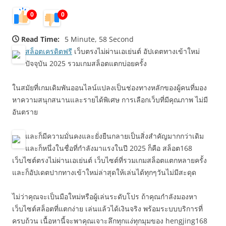
0
0
Read Time:
5 Minute, 58 Second
สล็อตเครดิตฟรี
เว็บตรงไม่ผ่านเอเย่นต์ อัปเดตทางเข้าใหม่
ปัจจุบัน 2025 รวมเกมสล็อตแตกบ่อยครั้ง
ในสมัยที่เกมเดิมพันออนไลน์แปลงเป็นช่องทางหลักของผู้คนที่มอง
หาความสนุกสนานและรายได้พิเศษ การเลือกเว็บที่มีคุณภาพ ไม่มี
อันตราย
และก็มีความมั่นคงและยั่งยืนกลายเป็นสิ่งสำคัญมากกว่าเดิม
และก็หนึ่งในชื่อที่กำลังมาแรงในปี 2025 ก็คือ สล็อต168
เว็บไซต์ตรงไม่ผ่านเอเย่นต์ เว็บไซต์ที่รวมเกมสล็อตแตกหลายครั้ง
และก็อัปเดตปากทางเข้าใหม่ล่าสุดให้เล่นได้ทุกๆวันไม่มีสะดุด
ไม่ว่าคุณจะเป็นมือใหม่หรือผู้เล่นระดับโปร ถ้าคุณกำลังมองหา
เว็บไซต์สล็อตที่แตกง่าย เล่นแล้วได้เงินจริง พร้อมระบบบริการที่
ครบถ้วน เนื้อหานี้จะพาคุณเจาะลึกทุกแง่ทุกมุมของ hengjing168