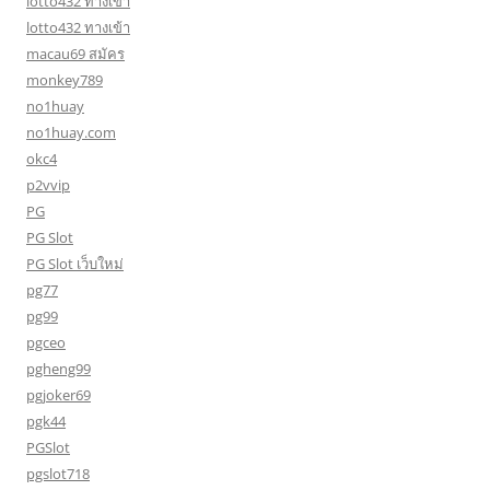
lotto432 ทางเข้า
lotto432 ทางเข้า
macau69 สมัคร
monkey789
no1huay
no1huay.com
okc4
p2vvip
PG
PG Slot
PG Slot เว็บใหม่
pg77
pg99
pgceo
pgheng99
pgjoker69
pgk44
PGSlot
pgslot718