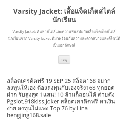
Varsity Jacket: เสื้อแจ็คเก็ตสไตล์
นักเรียน
Varsity Jacket: ค้นหาสไตล์และความทันสมัยกับเสื้อแจ็คเก็ตสไตล์
นักเรียนจาก Varsity Jacket ที่มาพร้อมกับความสะดวกสบายและดีไซน์ที่
เป็นเอกลักษณ์
ข้าม
เมนู
ไป
ยัง
เนื้อหา
สล็อตเครดิตฟรี 19 SEP 25 สล็อต168 อยาก
ลงทุนให้เฮง ต้องลงทุนกับเฮงจริง168 ทุกยอด
ฝาก รับสูงสุด 1แสน! 10 ล้านก็ถอนได้ ค่ายดัง
Pgslot,918kiss,Joker สล็อตเครดิตฟรี หาเงิน
ง่าย ลงทุนไม่แพง Top 76 by Lina
hengjing168.sale