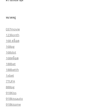
ความเห็นล่าสุด
หมวดหมู่
037movie
123lionth
168 สล็อต
168pg
168slot
168สล็อต
188bet
188betth
1xbet
77UFA
888pg
918Kiss
918kissauto
918kissme