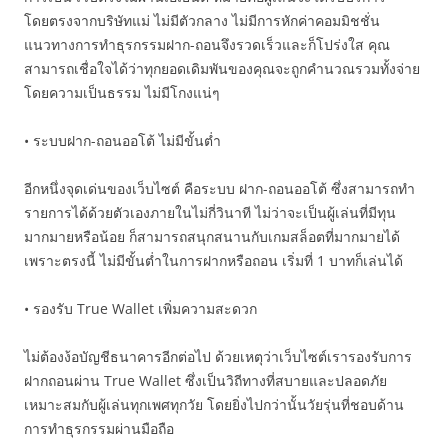
โดยตรงจากบริษัทแม่ ไม่มีตัวกลาง ไม่มีการหักค่าคอมมิชชั่น
แนวทางการทำธุรกรรมฝาก-ถอนจึงรวดเร็วและก็โปร่งใส คุณ
สามารถเชื่อใจได้ว่าทุกยอดเดิมพันของคุณจะถูกคำนวณรวมทั้งจ่าย
โดยความเป็นธรรม ไม่มีโกงแน่ๆ
• ระบบฝาก-ถอนออโต้ ไม่มีขั้นต่ำ
อีกหนึ่งจุดเด่นของเว็บไซต์ คือระบบ ฝาก-ถอนออโต้ ซึ่งสามารถทำ
รายการได้ด้วยตัวเองภายในไม่กี่วินาที ไม่ว่าจะเป็นผู้เล่นที่มีทุน
มากมายหรือน้อย ก็สามารถสนุกสนานกับเกมสล็อตที่มากมายได้
เพราะตรงนี้ ไม่มีขั้นต่ำในการฝากหรือถอน เริ่มที่ 1 บาทก็เล่นได้
• รองรับ True Wallet เพิ่มความสะดวก
ไม่ต้องง้อบัญชีธนาคารอีกต่อไป ด้วยเหตุว่าเว็บไซต์เรารองรับการ
ฝากถอนผ่าน True Wallet ซึ่งเป็นวิถีทางที่สบายและปลอดภัย
เหมาะสมกับผู้เล่นทุกเพศทุกวัย โดยยิ่งไปกว่านั้นวัยรุ่นที่ชอบด้าน
การทำธุรกรรมผ่านมือถือ