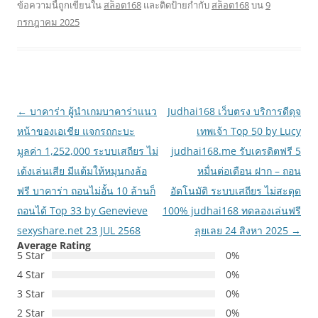
ข้อความนี้ถูกเขียนใน
สล็อต168
และติดป้ายกำกับ
สล็อต168
บน
9
กรกฎาคม 2025
เมนู
←
บาคาร่า ผู้นำเกมบาคาร่าแนว
Judhai168 เว็บตรง บริการดีดุจ
นำทาง
หน้าของเอเชีย แจกรถกะบะ
เทพเจ้า Top 50 by Lucy
เรื่อง
มูลค่า 1,252,000 ระบบเสถียร ไม่
judhai168.me รับเครดิตฟรี 5
เด้งเล่นเสีย มีแต้มให้หมุนกงล้อ
หมื่นต่อเดือน ฝาก – ถอน
ฟรี บาคาร่า ถอนไม่อั้น 10 ล้านก็
อัตโนมัติ ระบบเสถียร ไม่สะดุด
ถอนได้ Top 33 by Genevieve
100% judhai168 ทดลองเล่นฟรี
sexyshare.net 23 JUL 2568
ลุยเลย 24 สิงหา 2025
→
Average Rating
5 Star
0%
4 Star
0%
3 Star
0%
2 Star
0%