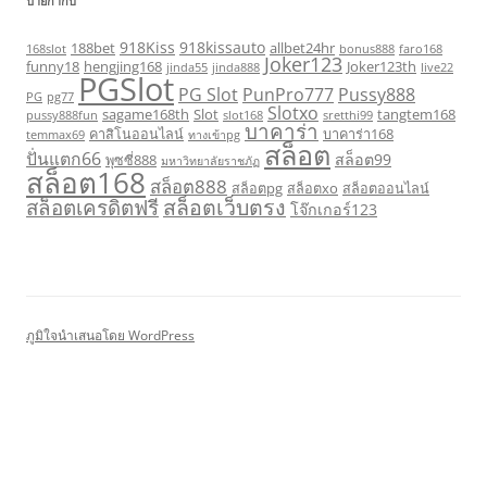
ป้ายกำกับ
918Kiss
918kissauto
188bet
allbet24hr
168slot
bonus888
faro168
Joker123
funny18
hengjing168
Joker123th
jinda55
jinda888
live22
PGSlot
PG Slot
PunPro777
Pussy888
PG
pg77
Slotxo
sagame168th
Slot
tangtem168
pussy888fun
slot168
sretthi99
บาคาร่า
คาสิโนออนไลน์
บาคาร่า168
temmax69
ทางเข้าpg
สล็อต
ปั่นแตก66
สล็อต99
พุซซี่888
มหาวิทยาลัยราชภัฏ
สล็อต168
สล็อต888
สล็อตpg
สล็อตxo
สล็อตออนไลน์
สล็อตเว็บตรง
สล็อตเครดิตฟรี
โจ๊กเกอร์123
ภูมิใจนำเสนอโดย WordPress