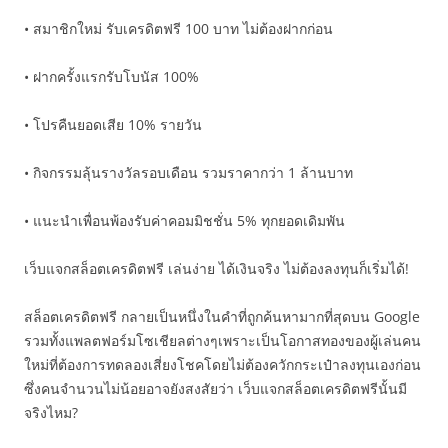
• สมาชิกใหม่ รับเครดิตฟรี 100 บาท ไม่ต้องฝากก่อน
• ฝากครั้งแรกรับโบนัส 100%
• โปรคืนยอดเสีย 10% รายวัน
• กิจกรรมลุ้นรางวัลรอบเดือน รวมราคากว่า 1 ล้านบาท
• แนะนำเพื่อนพ้องรับค่าคอมมิชชั่น 5% ทุกยอดเดิมพัน
เว็บแจกสล็อตเครดิตฟรี เล่นง่าย ได้เงินจริง ไม่ต้องลงทุนก็เริ่มได้!
สล็อตเครดิตฟรี กลายเป็นหนึ่งในคำที่ถูกค้นหามากที่สุดบน Google
รวมทั้งแพลตฟอร์มโซเชียลต่างๆเพราะเป็นโอกาสทองของผู้เล่นคน
ใหม่ที่ต้องการทดลองเสี่ยงโชคโดยไม่ต้องควักกระเป๋าลงทุนเองก่อน
ซึ่งคนจำนวนไม่น้อยอาจยังสงสัยว่า เว็บแจกสล็อตเครดิตฟรีนั้นมี
จริงไหม?