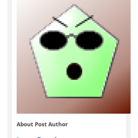
About Post Author