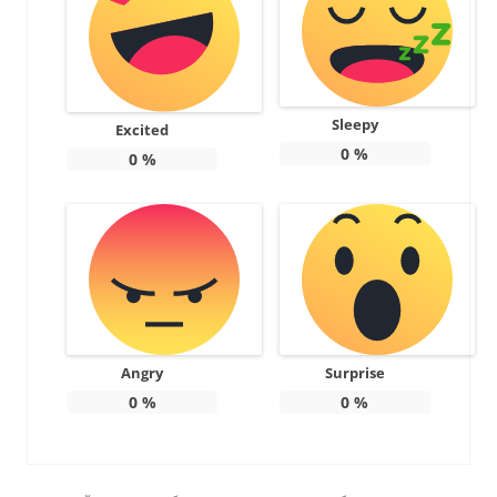
Sleepy
Excited
0
%
0
%
Angry
Surprise
0
%
0
%