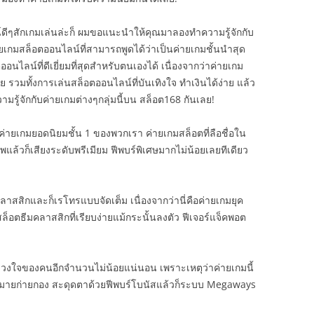
์ดีๆสักเกมเล่นล่ะก็ ผมขอแนะนำให้คุณมาลองทำความรู้จักกับ
ยเกมสล็อตออนไลน์ที่สามารถพูดได้ว่าเป็นค่ายเกมชั้นนำสุด
ไลน์ที่ดีเยี่ยมที่สุดสำหรับตนเองได้ เนื่องจากว่าค่ายเกม
ย รวมทั้งการเล่นสล็อตออนไลน์ที่บันเทิงใจ ทำเงินได้ง่าย แล้ว
รู้จักกับค่ายเกมต่างๆกลุ่มนี้บน สล็อต168 กันเลย!
กับค่ายเกมยอดนิยมชั้น 1 ของพวกเรา ค่ายเกมสล็อตที่ลือชื่อใน
้วก็เสียงระดับพรีเมียม ฟีพบร์พิเศษมากไม่น้อยเลยทีเดียว
าสสิกและก็เรโทรแบบจัดเต็ม เนื่องจากว่านี่คือค่ายเกมยุค
็อตธีมคลาสสิกที่เรียบง่ายแม้กระนั้นลงตัว ฟีเจอร์แจ็คพอต
นดวงใจของคนอีกจำนวนไม่น้อยแน่นอน เพราะเหตุว่าค่ายเกมนี้
กมายก่ายกอง สะดุดตาด้วยฟีพบร์โบนัสแล้วก็ระบบ Megaways