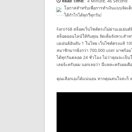
Read Time:
4 Minute, 46 Second
โอกาสสำหรับเพื่อการทำเงินแบบจัดเต็
ได้กำไรได้ทุกวี่ทุกวัน!
Faro168 สล็อตเว็บไซต์ตรงไม่ผ่านเอเย่น
สล็อตออนไลน์ให้กับคุณ จัดเต็มจังหวะสำหรั
เอเย่นต์อันดับ 1 ในไทย เว็บไซต์ตรงแท้ 
สมาชิกมากยิ่งกว่า 700,000 user มาพร้
ได้ทุกวันตลอด 24 ชั่วโมง ไม่ว่าคุณจะเป็น
เลยจ้ะครับผม บอกเลยว่า นี่แหละครับผมคือช
คุณเลือกเองได้แน่นอน หากคุณสนใจล่ะก็ ล