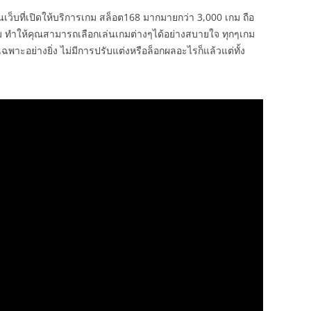
นเว็บที่เปิดให้บริการเกม สล็อต168 มากมายกว่า 3,000 เกม ถือ
าม ทำให้คุณสามารถเลือกเล่นเกมต่างๆได้อย่างสบายใจ ทุกๆเกม
พาะอย่างยิ่ง ไม่มีการปรับแต่งหรือล็อกผลอะไรก็แล้วแต่ทั้ง