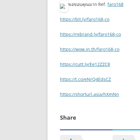
ขอขอบคุณมาก Ref.
faro168
https://bit.ly/faro168-co
https://rebrand.ly/faro168-co
https://wow.in.th/faro168-co
https://cutt.ly/Ee12ZZC8
https://t.co/eNrQ4EdsCZ
https://shorturl.asia/hXmNn
Share