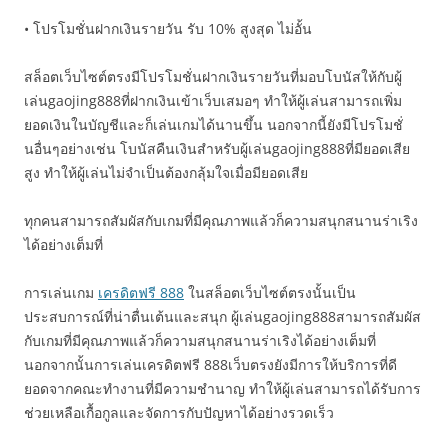
• โปรโมชั่นฝากเงินรายวัน รับ 10% สูงสุด ไม่อั้น
สล็อตเว็บไซต์ตรงมีโปรโมชั่นฝากเงินรายวันที่มอบโบนัสให้กับผู้
เล่นgaojing888ที่ฝากเงินเข้าเว็บเสมอๆ ทำให้ผู้เล่นสามารถเพิ่ม
ยอดเงินในบัญชีและก็เล่นเกมได้นานขึ้น นอกจากนี้ยังมีโปรโมชั่
นอื่นๆอย่างเช่น โบนัสคืนเงินสำหรับผู้เล่นgaojing888ที่มียอดเสีย
สูง ทำให้ผู้เล่นไม่จำเป็นต้องกลุ้มใจเมื่อมียอดเสีย
ทุกคนสามารถสัมผัสกับเกมที่มีคุณภาพแล้วก็ความสนุกสนานร่าเริง
ได้อย่างเต็มที่
การเล่นเกม
เครดิตฟรี 888
ในสล็อตเว็บไซต์ตรงนั้นเป็น
ประสบการณ์ที่น่าตื่นเต้นและสนุก ผู้เล่นgaojing888สามารถสัมผัส
กับเกมที่มีคุณภาพแล้วก็ความสนุกสนานร่าเริงได้อย่างเต็มที่
นอกจากนั้นการเล่นเครดิตฟรี 888เว็บตรงยังมีการให้บริการที่ดี
ยอดจากคณะทำงานที่มีความชำนาญ ทำให้ผู้เล่นสามารถได้รับการ
ช่วยเหลือเกื้อกูลและจัดการกับปัญหาได้อย่างรวดเร็ว