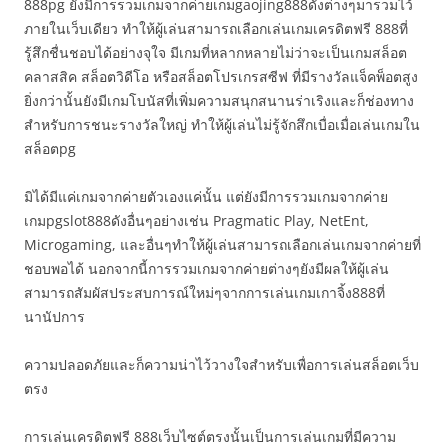
888pg ยังมีการรวมเกมจากค่ายเกมgaojing888ดังต่างๆมารวมไว้
ภายในเว็บเดียว ทำให้ผู้เล่นสามารถเลือกเล่นเกมเครดิตฟรี 888ที่
รู้สึกชื่นชอบได้อย่างจุใจ มีเกมที่หลากหลายไม่ว่าจะเป็นเกมสล็อต
คลาสสิค สล็อตวิดีโอ หรือสล็อตโปรเกรสซีฟ ที่มีรางวัลแจ็คพ็อตสูง
ยิ่งกว่านั้นยังมีเกมโบนัสที่เพิ่มความสนุกสนานร่าเริงและก็ช่องทาง
สำหรับการชนะรางวัลใหญ่ ทำให้ผู้เล่นไม่รู้จักสึกเบื่อเมื่อเล่นเกมใน
สล็อตpg
มิได้มีแค่เกมจากค่ายตัวเองแค่นั้น แต่ยังมีการรวมเกมจากค่าย
เกมpgslot888ดังอื่นๆอย่างเช่น Pragmatic Play, NetEnt,
Microgaming, และอื่นๆทำให้ผู้เล่นสามารถเลือกเล่นเกมจากค่ายที่
ชอบพอได้ นอกจากนี้การรวมเกมจากค่ายต่างๆยังมีผลให้ผู้เล่น
สามารถสัมผัสประสบการณ์ใหม่ๆจากการเล่นเกมเกาจิ้ง888ที่
นานัปการ
ความปลอดภัยและก็ความน่าไว้วางใจสำหรับเพื่อการเล่นสล็อตเว็บ
ตรง
การเล่นเครดิตฟรี 888เว็บไซต์ตรงนั้นเป็นการเล่นเกมที่มีความ