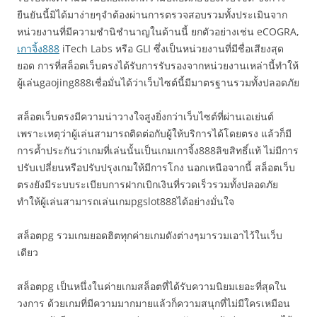
ยืนยันนี้มิได้มาง่ายๆจำต้องผ่านการตรวจสอบรวมทั้งประเมินจาก
หน่วยงานที่มีความชำนิชำนาญในด้านนี้ ยกตัวอย่างเช่น eCOGRA,
เกาจิ้ง888
iTech Labs หรือ GLI ซึ่งเป็นหน่วยงานที่มีชื่อเสียงสุด
ยอด การที่สล็อตเว็บตรงได้รับการรับรองจากหน่วยงานเหล่านี้ทำให้
ผู้เล่นgaojing888เชื่อมั่นได้ว่าเว็บไซต์นี้มีมาตรฐานรวมทั้งปลอดภัย
สล็อตเว็บตรงมีความน่าวางใจสูงยิ่งกว่าเว็บไซต์ที่ผ่านเอเย่นต์
เพราะเหตุว่าผู้เล่นสามารถติดต่อกับผู้ให้บริการได้โดยตรง แล้วก็มี
การค้ำประกันว่าเกมที่เล่นนั้นเป็นเกมเกาจิ้ง888ลิขสิทธิ์แท้ ไม่มีการ
ปรับเปลี่ยนหรือปรับปรุงเกมให้มีการโกง นอกเหนือจากนี้ สล็อตเว็บ
ตรงยังมีระบบระเบียบการฝากเบิกเงินที่รวดเร็วรวมทั้งปลอดภัย
ทำให้ผู้เล่นสามารถเล่นเกมpgslot888ได้อย่างมั่นใจ
สล็อตpg รวมเกมยอดฮิตทุกค่ายเกมดังต่างๆมารวมเอาไว้ในเว็บ
เดียว
สล็อตpg เป็นหนึ่งในค่ายเกมสล็อตที่ได้รับความนิยมเยอะที่สุดใน
วงการ ด้วยเกมที่มีความมากมายแล้วก็ความสนุกที่ไม่มีใครเหมือน