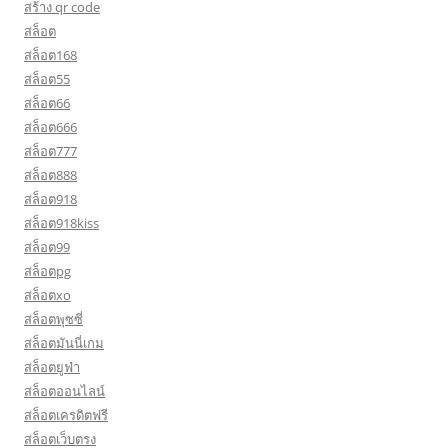
สร้าง qr code
สล็อต
สล็อต168
สล็อต55
สล็อต66
สล็อต666
สล็อต777
สล็อต888
สล็อต918
สล็อต918kiss
สล็อต99
สล็อตpg
สล็อตxo
สล็อตพุซซี่
สล็อตมันนี่เกม
สล็อตยูฟ่า
สล็อตออนไลน์
สล็อตเครดิตฟรี
สล็อตเว็บตรง