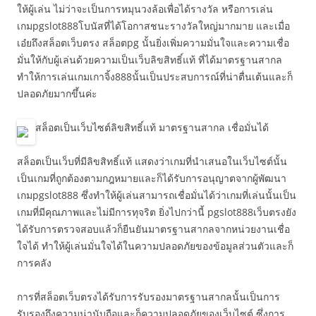
ให้ผู้เล่น ไม่ว่าจะเป็นการหมุนวงล้อเพื่อได้รางวัล หรือการเล่น
เกมpgslot888โบนัสที่ได้โอกาสชนะรางวัลใหญ่มากมาย และเมื่อ
เอ๋ยถึงสล็อตเว็บตรง สล็อตpg นั้นยิ่งเพิ่มความมั่นใจและความเชื่อ
มั่นให้กับผู้เล่นด้วยความเป็นเว็บลิขสิทธิ์แท้ ที่ได้มาตรฐานสากล
ทำให้การเล่นเกมเกาจิ้ง888นั้นเป็นประสบการณ์ที่น่าตื่นเต้นและก็
ปลอดภัยมากขึ้นค่ะ
สล็อตเป็นเว็บไซต์ลิขสิทธิ์แท้ มาตรฐานสากล เชื่อมั่นได้
สล็อตเป็นเว็บที่มีลิขสิทธิ์แท้ แสดงว่าเกมที่นำเสนอในเว็บไซต์นั้น
เป็นเกมที่ถูกต้องตามกฎหมายและก็ได้รับการอนุญาตจากผู้พัฒนา
เกมpgslot888 ซึ่งทำให้ผู้เล่นสามารถเชื่อมั่นได้ว่าเกมที่เล่นนั้นเป็น
เกมที่มีคุณภาพและไม่มีการทุจริต ยิ่งไปกว่านี้ pgslot888เว็บตรงยัง
ได้รับการตรวจสอบแล้วก็ยืนยันมาตรฐานสากลจากหน่วยงานเชื่อ
ใจได้ ทำให้ผู้เล่นมั่นใจได้ในความปลอดภัยของข้อมูลส่วนตัวและก็
การคลัง
การที่สล็อตเว็บตรงได้รับการรับรองมาตรฐานสากลนั้นเป็นการ
รับรองถึงความน่านับถือและก็ความปลอดภัยของเว็บไซต์ ซึ่งการ