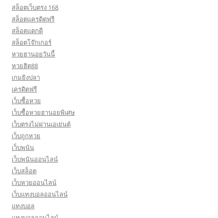
สล็อตเว็บตรง 168
สล็อตเเครดิตฟรี
สล็อตแตกดี
สล็อตโจ๊กเกอร์
หวยฮานอยวันนี้
หวยฮิต88
เกมยิงปลา
เครดิตฟรี
เว็บซื้อหวย
เว็บซื้อหวยฮานอยพิเศษ
เว็บตรงไม่ผ่านเอเย่นต์
เว็บถูกหวย
เว็บพนัน
เว็บพนันออนไลน์
เว็บสล็อต
เว็บหวยออนไลน์
เว็บแทงบอลออนไลน์
แทงบอล
แทงบอลออนไลน์