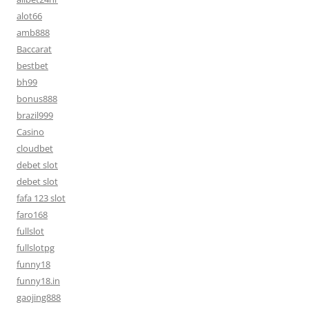
alot66
amb888
Baccarat
bestbet
bh99
bonus888
brazil999
Casino
cloudbet
debet slot
debet slot
fafa 123 slot
faro168
fullslot
fullslotpg
funny18
funny18.in
gaojing888