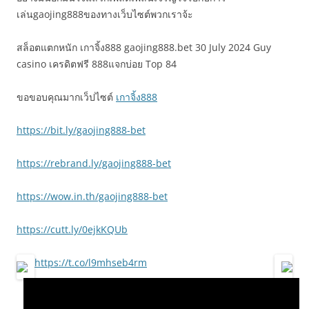
เล่นgaojing888ของทางเว็บไซต์พวกเราจ้ะ
สล็อตแตกหนัก เกาจิ้ง888 gaojing888.bet 30 July 2024 Guy
casino เครดิตฟรี 888แจกบ่อย Top 84
ขอขอบคุณมากเว็ปไซต์
เกาจิ้ง888
https://bit.ly/gaojing888-bet
https://rebrand.ly/gaojing888-bet
https://wow.in.th/gaojing888-bet
https://cutt.ly/0ejkKQUb
https://t.co/l9mhseb4rm