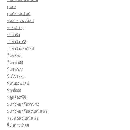
ดูหนัง
ดูหนังออนไลน์
ทดลองเล่นสล็อต
ทางเข้าpg
บาคาร่า
บาคาร่า168
บาคาร่าออนไลน์
ปั่นสล็อต
ปั่นแตก66
ปั่นแตก77
ปั่นโปร777
พนันออนไลน์
พุซซี่888
ฟลูสล็อตพีจี
มหาวิทยาลัยราชภัฏ
มหาวิทยาลัยสวนสุนันทา
ราชภัฏสวนสุนันทา
ล็อกดาวน์168