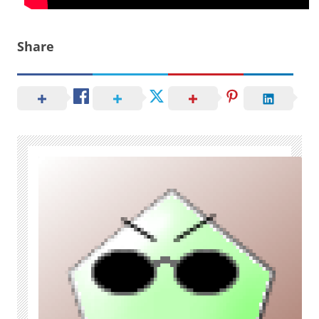
Share