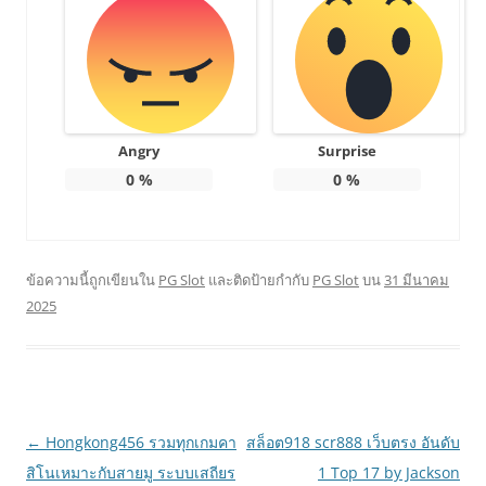
Angry
Surprise
0
%
0
%
ข้อความนี้ถูกเขียนใน
PG Slot
และติดป้ายกำกับ
PG Slot
บน
31 มีนาคม
2025
เมนู
←
Hongkong456 รวมทุกเกมคา
สล็อต918 scr888 เว็บตรง อันดับ
นำทาง
สิโนเหมาะกับสายมู ระบบเสถียร
1 Top 17 by Jackson