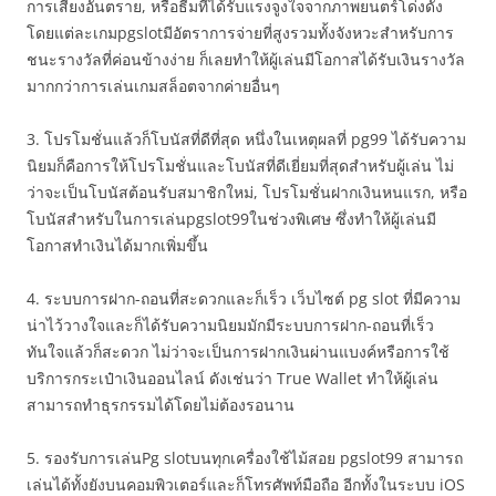
การเสี่ยงอันตราย, หรือธีมที่ได้รับแรงจูงใจจากภาพยนตร์โด่งดัง
โดยแต่ละเกมpgslotมีอัตราการจ่ายที่สูงรวมทั้งจังหวะสำหรับการ
ชนะรางวัลที่ค่อนข้างง่าย ก็เลยทำให้ผู้เล่นมีโอกาสได้รับเงินรางวัล
มากกว่าการเล่นเกมสล็อตจากค่ายอื่นๆ
3. โปรโมชั่นแล้วก็โบนัสที่ดีที่สุด หนึ่งในเหตุผลที่ pg99 ได้รับความ
นิยมก็คือการให้โปรโมชั่นและโบนัสที่ดีเยี่ยมที่สุดสำหรับผู้เล่น ไม่
ว่าจะเป็นโบนัสต้อนรับสมาชิกใหม่, โปรโมชั่นฝากเงินหนแรก, หรือ
โบนัสสำหรับในการเล่นpgslot99ในช่วงพิเศษ ซึ่งทำให้ผู้เล่นมี
โอกาสทำเงินได้มากเพิ่มขึ้น
4. ระบบการฝาก-ถอนที่สะดวกและก็เร็ว เว็บไซต์ pg slot ที่มีความ
น่าไว้วางใจและก็ได้รับความนิยมมักมีระบบการฝาก-ถอนที่เร็ว
ทันใจแล้วก็สะดวก ไม่ว่าจะเป็นการฝากเงินผ่านแบงค์หรือการใช้
บริการกระเป๋าเงินออนไลน์ ดังเช่นว่า True Wallet ทำให้ผู้เล่น
สามารถทำธุรกรรมได้โดยไม่ต้องรอนาน
5. รองรับการเล่นPg slotบนทุกเครื่องใช้ไม้สอย pgslot99 สามารถ
เล่นได้ทั้งยังบนคอมพิวเตอร์และก็โทรศัพท์มือถือ อีกทั้งในระบบ iOS