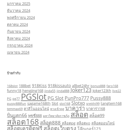
มกราคม 2025
ธันวาคม 2024
พฤศจิกายน 2024
ตุลาคม 2024
กันยายน 2024
สิงหาคม 2024
กรกฎาคม 2024
เมษายน 2024
ป้ายกำกับ
918Kiss
918kissauto
188bet
allbet24hr
168slot
bonus888
faro168
Joker123
funny18
hengjing168
Joker123th
jinda55
jinda888
live22
PGSlot
PG Slot
PunPro777
Pussy888
PG
pg77
Slotxo
sagame168th
Slot
tangtem168
pussy888fun
slot168
sretthi99
บาคาร่า
คาสิโนออนไลน์
บาคาร่า168
temmax69
ทางเข้าpg
สล็อต
ปั่นแตก66
สล็อต99
พุซซี่888
มหาวิทยาลัยราชภัฏ
สล็อต168
สล็อต888
สล็อตpg
สล็อตxo
สล็อตออนไลน์
สล็อตเว็บตรง
สล็อตเครดิตฟรี
โจ๊กเกอร์123