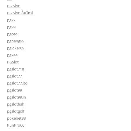
PG Slot
PG Slot เว็บใหม่
pg77
pg99
pgceo
pgheng99
pgjoker69
pgk44
PGSlot
pgslot718
pgslot77
pgslot77.ltd
pgslot99
pgslot99.in
pgslotfish
pgslotgolf
pokebet88
PunPro66