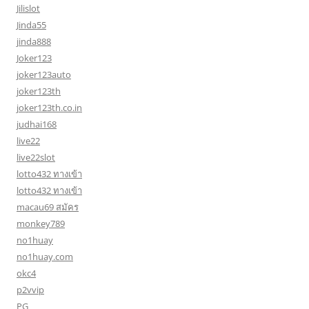
Jilislot
Jinda55
jinda888
Joker123
joker123auto
joker123th
joker123th.co.in
judhai168
live22
live22slot
lotto432 ทางเข้า
lotto432 ทางเข้า
macau69 สมัคร
monkey789
no1huay
no1huay.com
okc4
p2vvip
PG