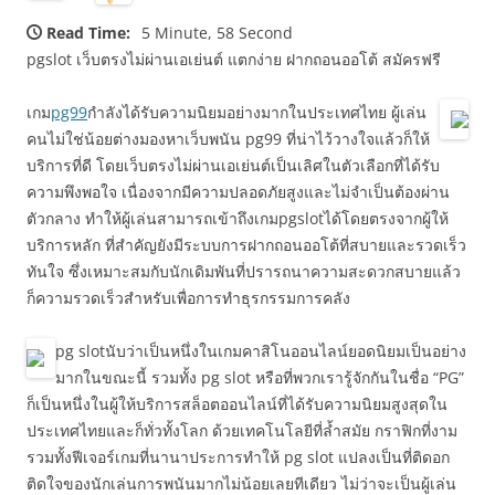
Read Time:
5 Minute, 58 Second
pgslot เว็บตรงไม่ผ่านเอเย่นต์ แตกง่าย ฝากถอนออโต้ สมัครฟรี
เกม
pg99
กำลังได้รับความนิยมอย่างมากในประเทศไทย ผู้เล่น
คนไม่ใช่น้อยต่างมองหาเว็บพนัน pg99 ที่น่าไว้วางใจแล้วก็ให้
บริการที่ดี โดยเว็บตรงไม่ผ่านเอเย่นต์เป็นเลิศในตัวเลือกที่ได้รับ
ความพึงพอใจ เนื่องจากมีความปลอดภัยสูงและไม่จำเป็นต้องผ่าน
ตัวกลาง ทำให้ผู้เล่นสามารถเข้าถึงเกมpgslotได้โดยตรงจากผู้ให้
บริการหลัก ที่สำคัญยังมีระบบการฝากถอนออโต้ที่สบายและรวดเร็ว
ทันใจ ซึ่งเหมาะสมกับนักเดิมพันที่ปรารถนาความสะดวกสบายแล้ว
ก็ความรวดเร็วสำหรับเพื่อการทำธุรกรรมการคลัง
pg slotนับว่าเป็นหนึ่งในเกมคาสิโนออนไลน์ยอดนิยมเป็นอย่าง
มากในขณะนี้ รวมทั้ง pg slot หรือที่พวกเรารู้จักกันในชื่อ “PG”
ก็เป็นหนึ่งในผู้ให้บริการสล็อตออนไลน์ที่ได้รับความนิยมสูงสุดใน
ประเทศไทยและก็ทั่วทั้งโลก ด้วยเทคโนโลยีที่ล้ำสมัย กราฟิกที่งาม
รวมทั้งฟีเจอร์เกมที่นานาประการทำให้ pg slot แปลงเป็นที่ติดอก
ติดใจของนักเล่นการพนันมากไม่น้อยเลยทีเดียว ไม่ว่าจะเป็นผู้เล่น