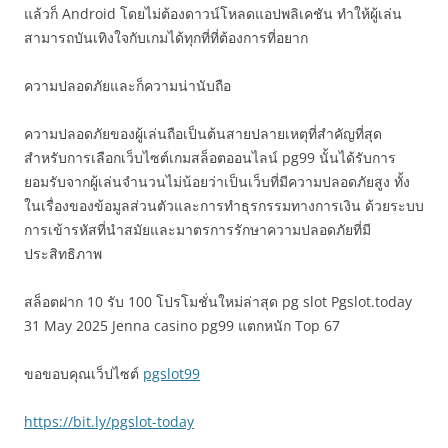
แล้วก็ Android โดยไม่ต้องดาวน์โหลดแอปพลิเคชัน ทำให้ผู้เล่น
สามารถบันเทิงใจกับเกมได้ทุกที่ที่ต้องการที่อยาก
ความปลอดภัยและก็ความน่านับถือ
ความปลอดภัยของผู้เล่นถือเป็นต้นสายปลายเหตุที่สำคัญที่สุด
สำหรับการเลือกเว็บไซต์เกมสล็อตออนไลน์ pg99 นั้นได้รับการ
ยอมรับจากผู้เล่นจำนวนไม่น้อยว่าเป็นเว็บที่มีความปลอดภัยสูง ทั้ง
ในเรื่องของข้อมูลส่วนตัวและการทำธุรกรรมทางการเงิน ด้วยระบบ
การเข้ารหัสที่นำสมัยและมาตรการรักษาความปลอดภัยที่มี
ประสิทธิภาพ
สล็อตฝาก 10 รับ 100 โปรโมชั่นใหม่ล่าสุด pg slot Pgslot.today
31 May 2025 Jenna casino pg99 แตกหนัก Top 67
ขอขอบคุณเว็ปไซต์
pgslot99
https://bit.ly/pgslot-today