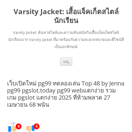
Varsity Jacket: เสื้อแจ็คเก็ตสไตล์
นักเรียน
Varsity Jacket: ค้นหาสไตล์และความทันสมัยกับเสื้อแจ็คเก็ตสไตล์
นักเรียนจาก Varsity Jacket ที่มาพร้อมกับความสะดวกสบายและดีไซน์ที่
เป็นเอกลักษณ์
ข้าม
เมนู
ไป
ยัง
เนื้อหา
เว็บเปิดใหม่ pg99 ทดลองเล่น Top 48 by Jenna
pg99 pgslot.today pg99 webแตกง่าย รวม
เกม pgslot แตกง่าย 2025 ที่ห้ามพลาด 27
เมษายน 68 พนัน
0
0