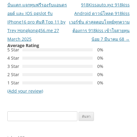
เรื่อง
ปั่นแตก แจกทุนฟรีรองรับแอนดร
918Kissauto.xyz 918kiss
อยด์ และ IOS pgslot รับ
Android ดาวน์โหลด 918kiss
IPhone16 pro ทันที Top 11 by
เวอร์ชั่น ล่าสุดตอบโจทย์ทุกความ
Trey Hongkong456.me 27
ต้องการ 918kiss เข้าใจสายทุน
March 2025
น้อย 7 มีนาคม 68
→
Average Rating
5 Star
0%
4 Star
0%
3 Star
0%
2 Star
0%
1 Star
0%
(Add your review)
ค้นหา
สำหรับ: