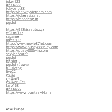
joker123
สล็อต777
tokyoslot88
https://betwayvietnam.com
https://jokerasia.net
https://moodeng.in
pgslot
https://918kissauto.xyz
หนังชนโรง
sagame
joker 123
http://www.movie87hd.com
https://www.pussy888play.com
https://pussy888win.com
sexybaccarat
pgslot
pg slot
pgslot เว็บตรง
fullslotpg
live22
ดูหนัง
ดูหนังฟรี
ดูหนังชนโรง
faro168
สล็อต456
https://www.puntaek66.me
ความเห็นล่าสุด