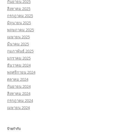
กันยายน 2025
สิงหาคม 2025
กรกฎาคม 2025
มิถุนายน 2025
พฤษภาคม 2025
เมษายน 2025
มีนาคม 2025
กุมภาพันธ์ 2025
มกราคม 2025
ธันวาคม 2024
พฤศจิกายน 2024
ตุลาคม 2024
กันยายน 2024
สิงหาคม 2024
กรกฎาคม 2024
เมษายน 2024
ป้ายกำกับ