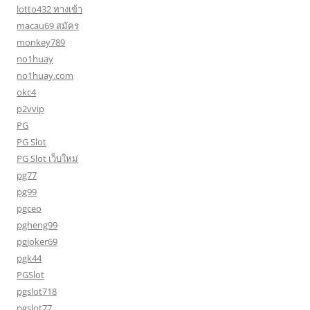
lotto432 ทางเข้า
macau69 สมัคร
monkey789
no1huay
no1huay.com
okc4
p2vvip
PG
PG Slot
PG Slot เว็บใหม่
pg77
pg99
pgceo
pgheng99
pgjoker69
pgk44
PGSlot
pgslot718
pgslot77