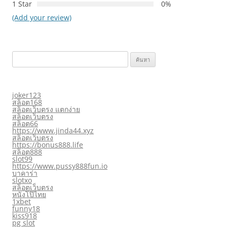
1 Star
0%
(Add your review)
ค้นหา
สำหรับ:
joker123
สล็อต168
สล็อตเว็บตรง แตกง่าย
สล็อตเว็บตรง
สล็อต66
https://www.jinda44.xyz
สล็อตเว็บตรง
https://bonus888.life
สล็อต888
slot99
https://www.pussy888fun.io
บาคาร่า
slotxo
สล็อตเว็บตรง
หนังโป๊ไทย
1xbet
funny18
kiss918
pg slot