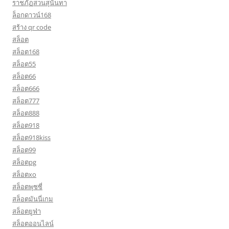
ราชภัฏสวนสุนันทา
ล็อกดาวน์168
สร้าง qr code
สล็อต
สล็อต168
สล็อต55
สล็อต66
สล็อต666
สล็อต777
สล็อต888
สล็อต918
สล็อต918kiss
สล็อต99
สล็อตpg
สล็อตxo
สล็อตพุซซี่
สล็อตมันนี่เกม
สล็อตยูฟ่า
สล็อตออนไลน์