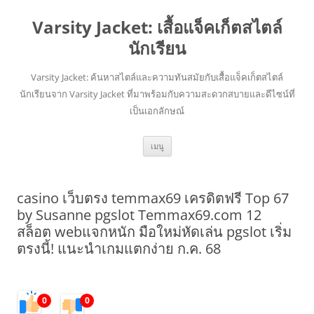
Varsity Jacket: เสื้อแจ็คเก็ตสไตล์
นักเรียน
Varsity Jacket: ค้นหาสไตล์และความทันสมัยกับเสื้อแจ็คเก็ตสไตล์
นักเรียนจาก Varsity Jacket ที่มาพร้อมกับความสะดวกสบายและดีไซน์ที่
เป็นเอกลักษณ์
ข้าม
เมนู
ไป
ยัง
เนื้อหา
casino เว็บตรง temmax69 เครดิตฟรี Top 67
by Susanne pgslot Temmax69.com 12
สล็อต webแจกหนัก มือใหม่หัดเล่น pgslot เริ่ม
ตรงนี้! แนะนำเกมแตกง่าย ก.ค. 68
0
0