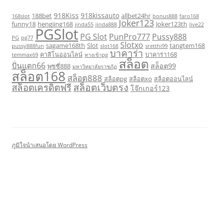
918Kiss
918kissauto
188bet
allbet24hr
168slot
bonus888
faro168
Joker123
funny18
hengjing168
Joker123th
jinda55
jinda888
live22
PGSlot
PG Slot
PunPro777
Pussy888
PG
pg77
Slotxo
sagame168th
Slot
tangtem168
pussy888fun
slot168
sretthi99
บาคาร่า
คาสิโนออนไลน์
บาคาร่า168
temmax69
ทางเข้าpg
สล็อต
ปั่นแตก66
สล็อต99
พุซซี่888
มหาวิทยาลัยราชภัฏ
สล็อต168
สล็อต888
สล็อตpg
สล็อตxo
สล็อตออนไลน์
สล็อตเว็บตรง
สล็อตเครดิตฟรี
โจ๊กเกอร์123
ภูมิใจนำเสนอโดย WordPress