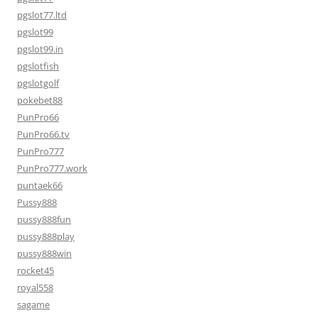
pgslot77.ltd
pgslot99
pgslot99.in
pgslotfish
pgslotgolf
pokebet88
PunPro66
PunPro66.tv
PunPro777
PunPro777.work
puntaek66
Pussy888
pussy888fun
pussy888play
pussy888win
rocket45
royal558
sagame