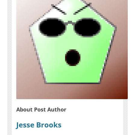
About Post Author
Jesse Brooks