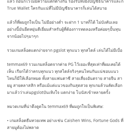
แล้ว ถอนก็ไวไม่มีความแตกต่างกัน รองรับทั้งยังบัญชีธนาคารและก็
True Wallet ใครกันแน่ที่ไม่มีบัญชีธนาคารก็เล่นได้สบาย
แล้วก็ที่ผมถูกใจเป็น ไม่มีอย่างต่ำ จะฝาก 1 บาทก็ได้ ไม่บังคับเลย
อย่างนี้มันยืดหยุ่นดีเยี่ยมสำหรับผู้ที่ต้องการทดลองหรือค่อยๆปั้นทุน
จากน้อยไปๆมาๆก
รวมเกมสล็อตแตกง่ายจาก pgslot ทุกแนว ทุกสไตล์ เล่นได้ไม่มีเบื่อ
temmax69 รวมเกมสล็อตจากค่าย PG ไว้เยอะที่สุดเท่าที่ผมเคยได้
เห็น เรียกได้ว่าครบทุกแนว ทุกสไตล์จริงๆคนไหนกันแน่ชอบแนว
ไหนก็มีให้เลือกหมด ทั้งสายแฟนตาซี สายเสี่ยงอันตราย สายจีน สา
ยมู สายคลาสสิก หรือแม้แต่แนวของกินสุดสวย ทุกเกมล้วนคัดเลือก
มาแล้วว่าเล่นpgslotบันเทิงใจ แตกง่าย โบนัสเข้าหลายครั้ง
หมวดเกมที่น่าดึงดูดใน temmax69 ที่ผมถูกใจเป็นพิเศษ:
• เกมสล็อตธีมทวยเทพ อย่างเช่น Caishen Wins, Fortune Gods ที่
สายมูต้องไม่พลาด