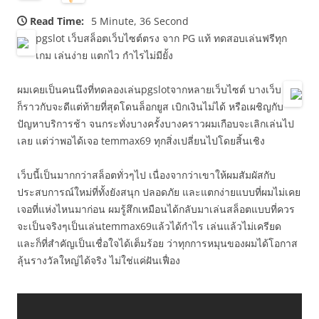
Read Time:
5 Minute, 36 Second
pgslot เว็บสล็อตเว็บไซต์ตรง จาก PG แท้ ทดสอบเล่นฟรีทุก
เกม เล่นง่าย แตกไว กำไรไม่มียั้ง
ผมเคยเป็นคนนึงที่ทดลองเล่นpgslotจากหลายเว็บไซต์ บางเว็บ
ก็ราวกับจะดีแต่ท้ายที่สุดโดนล็อกยูส เบิกเงินไม่ได้ หรือเผชิญกับ
ปัญหาบริการช้า จนกระทั่งบางครั้งบางคราวผมเกือบจะเลิกเล่นไป
เลย แต่ว่าพอได้เจอ temmax69 ทุกสิ่งเปลี่ยนไปโดยสิ้นเชิง
เว็บนี้เป็นมากกว่าสล็อตทั่วๆไป เนื่องจากว่าเขาให้ผมสัมผัสกับ
ประสบการณ์ใหม่ที่ทั้งยังสนุก ปลอดภัย และแตกง่ายแบบที่ผมไม่เคย
เจอที่แห่งไหนมาก่อน ผมรู้สึกเหมือนได้กลับมาเล่นสล็อตแบบที่ควร
จะเป็นจริงๆเป็นเล่นtemmax69แล้วได้กำไร เล่นแล้วไม่เครียด
และก็ที่สำคัญเป็นเชื่อใจได้เต็มร้อย ว่าทุกการหมุนของผมได้โอกาส
ลุ้นรางวัลใหญ่ได้จริง ไม่ใช่แค่ฝันเฟื่อง