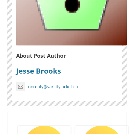
About Post Author
Jesse Brooks
noreply@varsityjacket.co