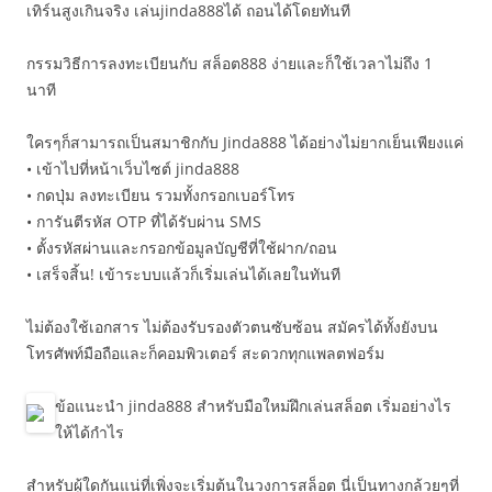
เทิร์นสูงเกินจริง เล่นjinda888ได้ ถอนได้โดยทันที
กรรมวิธีการลงทะเบียนกับ สล็อต888 ง่ายและก็ใช้เวลาไม่ถึง 1
นาที
ใครๆก็สามารถเป็นสมาชิกกับ Jinda888 ได้อย่างไม่ยากเย็นเพียงแค่
• เข้าไปที่หน้าเว็บไซต์ jinda888
• กดปุ่ม ลงทะเบียน รวมทั้งกรอกเบอร์โทร
• การันตีรหัส OTP ที่ได้รับผ่าน SMS
• ตั้งรหัสผ่านและกรอกข้อมูลบัญชีที่ใช้ฝาก/ถอน
• เสร็จสิ้น! เข้าระบบแล้วก็เริ่มเล่นได้เลยในทันที
ไม่ต้องใช้เอกสาร ไม่ต้องรับรองตัวตนซับซ้อน สมัครได้ทั้งยังบน
โทรศัพท์มือถือและก็คอมพิวเตอร์ สะดวกทุกแพลตฟอร์ม
ข้อแนะนำ jinda888 สำหรับมือใหม่ฝึกเล่นสล็อต เริ่มอย่างไร
ให้ได้กำไร
สำหรับผู้ใดกันแน่ที่เพิ่งจะเริ่มต้นในวงการสล็อต นี่เป็นทางกล้วยๆที่