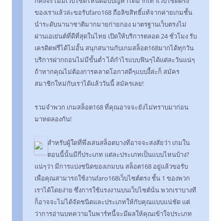
ก็คงจะไม่มีเว็บไซต์ไหนตอบปัญหาได้มากเท่าเว็บไซต์ตรง
ของเราแล้วล่ะขอรับfaro168 ถือลิขสิทธิ์แท้จากค่ายเกมชั้น
นำระดับนานาชาติมากมายก่ายกอง มาตรฐานเว็บตรงไม่
ผ่านเอเย่นต์ที่ดีที่สุดในไทย เปิดให้บริการตลอด 24 ชั่วโมง รับ
เครดิตฟรีได้ไม่อั้น สนุกสนานกับเกมสล็อต168มากได้ทุกวัน
บริการฝากถอนไม่มีขั้นต่ำ ได้กำไรแบบฟินๆได้แต่ละวันแน่ๆ
ถ้าหากคุณไม่ต้องการคลาดโอกาสดีๆแบบงี้ล่ะก็ สมัคร
สมาชิกใหม่กับเราได้แล้ววันนี้ สมัครเลย!
รวมจำพวก เกมสล็อต168 ที่คุณอาจจะยังไม่ทราบมาก่อน
มาทดลองกัน!
สำหรับผู้ใดที่พึ่งเล่นสล็อตบางทีอาจจะสงสัยว่า เกมใน
ตอนนี้นั้นมีกี่ประเภท แต่ละประเภทเป็นแบบไหนบ้าง?
แน่ๆว่า มีการแบ่งชนิดของเกมบน สล็อต168 อยู่แล้วขอรับ
เพื่อคุณสามารถใช้งานfaro168เว็บไซต์ตรง ชั้น 1 ของพวก
เราได้โดยง่าย ซึ่งการใช้แรงงานบนเว็บไซต์นั่น พวกเราบางที
ก็อาจจะไม่ได้จัดชนิดและประเภทให้กับคุณแบบแน่ชัด แต่
ว่าการอ่านบทความในพาร์ทนี้จะมีผลให้คุณเข้าใจประเภท