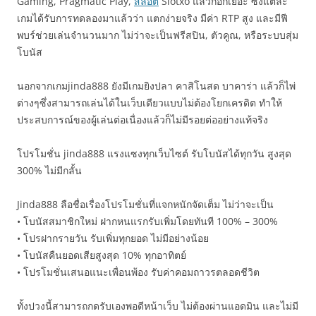
Gaming, Pragmatic Play,
สล็อต
Slotxo แล้วก็อีกเยอะ ซึ่งแต่ละ
เกมได้รับการทดลองมาแล้วว่า แตกง่ายจริง มีค่า RTP สูง และมีฟี
พบร์ช่วยเล่นจำนวนมาก ไม่ว่าจะเป็นฟรีสปิน, ตัวคูณ, หรือระบบสุ่ม
โบนัส
นอกจากเกมjinda888 ยังมีเกมยิงปลา คาสิโนสด บาคาร่า แล้วก็ไพ่
ต่างๆซึ่งสามารถเล่นได้ในเว็บเดียวแบบไม่ต้องโยกเครดิต ทำให้
ประสบการณ์ของผู้เล่นต่อเนื่องแล้วก็ไม่มีรอยต่ออย่างแท้จริง
โปรโมชั่น jinda888 แรงแซงทุกเว็บไซต์ รับโบนัสได้ทุกวัน สูงสุด
300% ไม่มีกลั้น
Jinda888 ลือชื่อเรื่องโปรโมชั่นที่แจกหนักจัดเต็ม ไม่ว่าจะเป็น
• โบนัสสมาชิกใหม่ ฝากหนแรกรับเพิ่มโดยทันที 100% – 300%
• โปรฝากรายวัน รับเพิ่มทุกยอด ไม่มีอย่างน้อย
• โบนัสคืนยอดเสียสูงสุด 10% ทุกอาทิตย์
• โปรโมชั่นเสนอแนะเพื่อนพ้อง รับค่าคอมถาวรตลอดชีวิต
ทั้งปวงนี้สามารถกดรับเองพอดีหน้าเว็บ ไม่ต้องผ่านแอดมิน และไม่มี