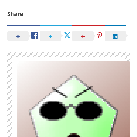
Share