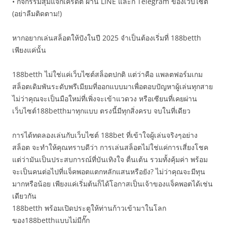
• กิจกรรมสุ่มแจกเครดิต ผ่าน LINE และก็ Telegram ของเว็บไซต์
(อย่าลืมติดตาม!)
หากอยากเล่นสล็อตให้ปังในปี 2025 จำเป็นต้องเริ่มที่ 188betth
เพียงแค่นั้น
188betth ไม่ใช่แค่เว็บไซต์สล็อตปกติ แต่ว่าคือ แพลตฟอร์มเกม
สล็อตเดิมพันระดับพรีเมียมที่ออกแบบมาเพื่อตอบปัญหาผู้เล่นทุกสาย
ไม่ว่าคุณจะเป็นมือใหม่ที่เพิ่งจะเข้าแวดวง หรือเซียนที่เคยผ่าน
เว็บไซต์188betthมาทุกแบบ ตรงนี้มีทุกสิ่งครบ จบในที่เดียว
การได้ทดลองเล่นกับเว็บไซต์ 188bet ที่เข้าใจผู้เล่นจริงๆอย่าง
สล็อต จะทำให้คุณทราบดีว่า การเล่นสล็อตไม่ใช่แค่การเสี่ยงโชค
แต่ว่ามันเป็นประสบการณ์ที่บันเทิงใจ ตื่นเต้น รวมทั้งคุ้มค่า พร้อม
จะเป็นคนต่อไปที่แจ็คพอตแตกหลักแสนหรือยัง? ไม่ว่าคุณจะมีทุน
มากหรือน้อย เพียงแค่เริ่มต้นก็ได้โอกาสเป็นเจ้าของแจ็คพอตได้เช่น
เดียวกัน
188betth พร้อมเปิดประตูให้ท่านก้าวเข้ามาในโลก
ของ188betthแบบไม่มีกั๊ก