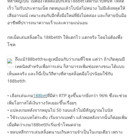
ที่สำคัญเป็น ไม่ต้องโหลดแอปก็เล่น188betได้ผ่านเว็บทันที โหลด
เร็ว ไม่รับประทานเน็ต กดหมุนแล้วโบนัสไม่หน่วง ไม่มีเด้งหลุดให้
เสียอารมณ์ เหมาะสมกับอีกทั้งมือใหม่ที่ยังไม่คล่อง และก็สายปั่นมือ
อาชีพที่ปรารถนาความเร็วและความแน่นอน
กลเม็ดเล่นสล็อตใน 188betth ให้แตกไว แตกจริง โดยไม่ต้องพึ่ง
โชค
ถึงแม้188betthจะดูเหมือนกับว่าเกมที่โชค แต่ว่า ถ้าเกิดคุณมี
เทคนิคสำหรับเพื่อการเล่น ก็สามารถเพิ่มช่องทางชนะได้แบบ
เห็นผลจริง และก็นี่เป็นวิถีทางที่สายสล็อตมือโปรนิยมใช้กับ
188betth
• เลือกเล่นเกม
188bet
ที่มีค่า RTP สูงขึ้นมากยิ่งกว่า 96% ซึ่งจะช่วย
เพิ่มโอกาสได้เงินรางวัลเยอะขึ้นเรื่อยๆ
• แปลงเกมหลังจากหมุนไป 50 รอบแล้วไม่มีสัญญาณโบนัส
• ใช้ระบบเบทไต่ระดับ เริ่มจากเบทต่ำ แล้วพอหลังจากนั้นก็ค่อยเพิ่ม
เมื่อคิดว่าเกม188betthเริ่มเข้าโหมดจ่าย
• หลบหลีกการเล่นสล็อตนานเกินความจำเป็นในเกมเดียว เพราะ