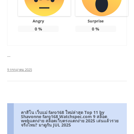
Angry
Surprise
0
%
0
%
…
9 กรกฎาคม 2025
คาสิโน เว็บแม่ faro168 ใหม่ล่าสุด Top 11 by
Shavonne faro168 Watchspec.com 9 สล็อต
webแตกง่าย สล็อตเว็บตรงแตกง่าย 2025 เล่นแล้วรวย
จริงไหม? มาดูกัน JUL 2025