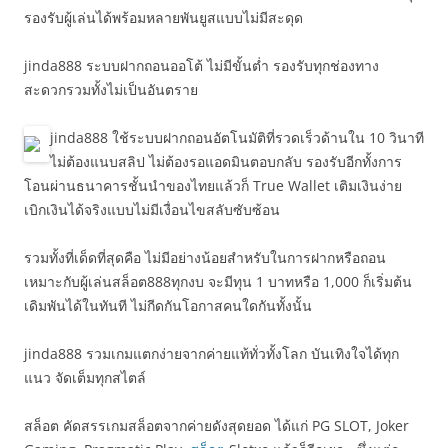
รองรับผู้เล่นได้พร้อมหลายพันยูสแบบไม่มีสะดุด
jinda888 ระบบฝากถอนออโต้ ไม่มีขั้นต่ำ รองรับทุกช่องทาง
สะดวกรวมทั้งไม่เป็นอันตราย
jinda888 ใช้ระบบฝากถอนอัตโนมัติที่รวดเร็วด้านใน 10 วินาที
ไม่ต้องแนบสลิป ไม่ต้องรอแอดมินตอบกลับ รองรับอีกทั้งการ
โอนผ่านธนาคารชั้นนำของไทยแล้วก็ True Wallet เติมเงินง่าย
เบิกเงินได้จริงแบบไม่มีเงื่อนไขสลับซับซ้อน
รวมทั้งที่เด็ดที่สุดคือ ไม่มีอย่างน้อยสำหรับในการฝากหรือถอน
เหมาะกับผู้เล่นสล็อต888ทุกงบ จะมีทุน 1 บาทหรือ 1,000 ก็เริ่มต้น
เดิมพันได้ในทันที ไม่กีดกันโอกาสคนใดกันทั้งนั้น
jinda888 รวมเกมแตกง่ายจากค่ายแท้ทั่วทั้งโลก บันเทิงใจได้ทุก
แนว จัดเต็มทุกสไตล์
สล็อต คัดสรรเกมสล็อตจากค่ายดังสุดยอด ได้แก่ PG SLOT, Joker