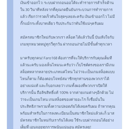
เงินเข้าออกไว: ระบบฝากถอนออโต้จะทำรายการสำเร็จด้าน
ใน 30 วินาทีหลังจากที่คุณกดยืนยันกระบวนการทำรายการ
แล้ว เรียกว่ารวดเร็วทันใจสุดๆเลยล่ะครับ เงินเข้าออกไว ไม่มี
กั๊กแม้กระทั้งบาทเดียว รับประกันว่าทันใช้แน่ๆครับผม
สมัครสมาชิกใหม่กับพวกเรา สล็อต ได้แล้ววันนี้ บันเทิงใจกับ
เกมทุกหมวดหมู่ทุกวี่ทุกวัน ฝากถอนง่ายไม่มีขั้นต่ำทุกเวลา
มาครับทุกคน! Faro168 ต้องการที่จะให้บริการกับคุณเต็มที
แล้วนะครับ มองเห็นไหมนะครับว่า เว็บไซต์ตรงของเรามีเกม
สล็อตหลากหลายประเภทแค่ไหน ไม่ว่าจะเป็นเกมสล็อตแบบ
ไหนก็ตาม ก็ต้องตอบโจทย์สมาชิกทุกท่านของพวกเราได้
อย่างแน่แท้ และก็บอกเลยว่า เกมทั้งผองที่พวกเราเปิดให้
บริการนั้น ถือลิขสิทธิ์แท้ 100% จากค่ายเกมต่างๆอีกด้วย ไม่
ว่าจะเป็นเกมไหน เกมสล็อตของค่ายอะไร ก็เชื่อมั่นใน
ประสิทธิภาพรวมทั้งความปลอดภัยได้เลยครับผม ถ้าหากคุณ
พร้อมสำหรับในการลงทะเบียนเป็นสมาชิกใหม่แล้วล่ะก็ มาส
มัครสมาชิกใมหม่กับเรากันได้เลย ใช้ระบบฝากถอนได้อย่าง
เต็มที่ เอนจอยทุกการพนันแน่นอน สมัครเลย!