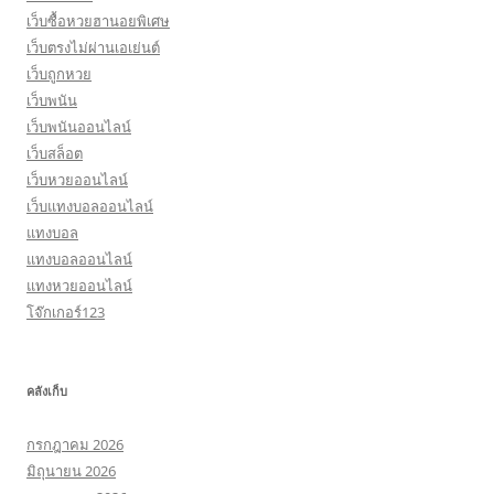
เว็บซื้อหวยฮานอยพิเศษ
เว็บตรงไม่ผ่านเอเย่นต์
เว็บถูกหวย
เว็บพนัน
เว็บพนันออนไลน์
เว็บสล็อต
เว็บหวยออนไลน์
เว็บแทงบอลออนไลน์
แทงบอล
แทงบอลออนไลน์
แทงหวยออนไลน์
โจ๊กเกอร์123
คลังเก็บ
กรกฎาคม 2026
มิถุนายน 2026