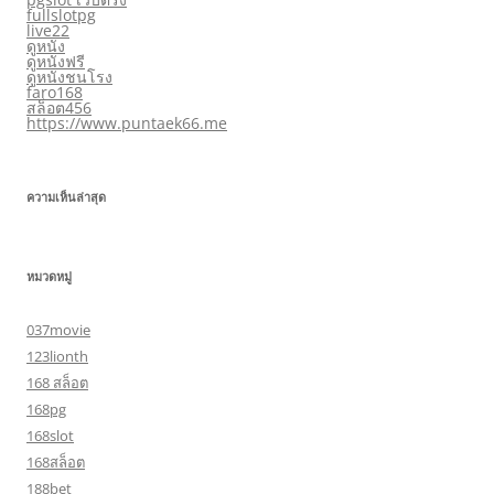
fullslotpg
live22
ดูหนัง
ดูหนังฟรี
ดูหนังชนโรง
faro168
สล็อต456
https://www.puntaek66.me
ความเห็นล่าสุด
หมวดหมู่
037movie
123lionth
168 สล็อต
168pg
168slot
168สล็อต
188bet