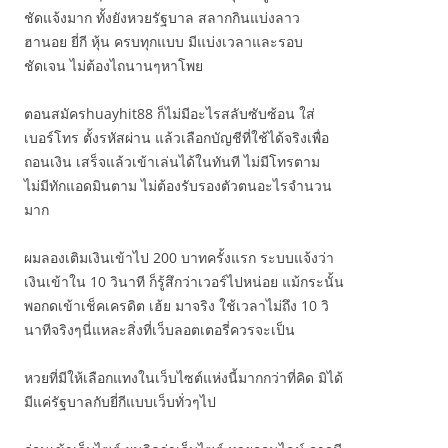
ชัดแจ้งมาก ทั้งยังหวยรัฐบาล สลากกินแบ่งลาว
ฮานอย ยี่กี หุ้น ครบทุกแบบ มีแบ่งเวลาและรอบ
ชัดเจน ไม่ต้องไถนานๆหาโพย
ตอนสมัครhuayhit88 ก็ไม่มีอะไรสลับซับซ้อน ใส่
เบอร์โทร ตั้งรหัสผ่าน แล้วเลือกบัญชีที่ใช้ได้จริงเพื่อ
ถอนเงิน เสร็จแล้วเข้าเล่นได้ในทันที ไม่มีโทรตาม
ไม่มีทักแอดมินตาม ไม่ต้องรับรองตัวตนอะไรจำนวน
มาก
ผมลองเติมเงินเข้าไป 200 บาทครั้งแรก ระบบแจ้งว่า
เงินเข้าใน 10 วินาที ก็รู้สึกว่าเวอร์ไปหน่อย แม้กระนั้น
พอกดเข้าเช็คเครดิต เฮ้ย มาจริง ใช้เวลาไม่ถึง 10 วิ
นาทีจริงๆนี่แหละสิ่งที่เว็บลอตเตอรี่ควรจะเป็น
หวยที่มีให้เลือกแทงในเว็บไซต์แห่งนี้มากกว่าที่คิด มิได้
มีแค่รัฐบาลกับยี่กีแบบเว็บทั่วๆไป