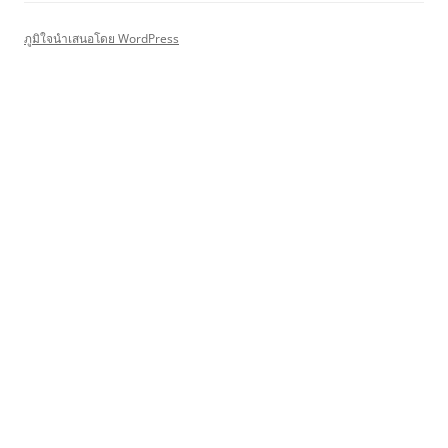
ภูมิใจนำเสนอโดย WordPress