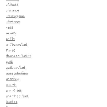
ufafox88
ufanance
ufasexygame
ufawinner
xin88
zeus66
คาสิโน
คาสิโนออนไลน์
จ๊วด 69
ซื้อหวยออนไลน์ 24
ดูหนัง
ดูหนังออนไลน์
ทดลองเล่นสล็อต
ทางเข้าpg
บาคาร่า
บาคาร่า168
บาคาร่าออนไลน์
ปั่นสล็อต