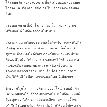
ได้ตลอดวัน พอลองของตรงนี้แล้วต้องบอกเลยว่าออก
ไวจริง และที่สำคัญไม่มีดีเลย์ ไม่มีอาการถ่วงตอนส่ง
โพย
ระบบแทงหวย ที่เข้าใจง่าย แทงเร็ว แทงหลายเลข
พร้อมกันได้ ไม่ต้องคลิกวนไปวนมา
เวลาเล่นสลากกินแบ่ง ความเร็วสำหรับการแทงคือสิ่ง
สำคัญ เพราะบางเวลาพวกเราเจอเลขเด็ดในนาที
สุดท้าย ถ้าระบบไม่ดีคือหมดสิทธิ์ทันที เว็บแห่งนี้หวย
ฮิต88 ดีไซน์มาให้สามารถกรอกเลขได้พร้อมหลายตัว
ในช่องเดียว แยกด้วยเว้นวรรคหรือเครื่องหมาย
จุลภาค แล้วกดเลือกต้นแบบเต็ง โต๊ด วิ่งบน วิ่งด้าน
ล่าง ได้ทันที ไม่ต้องกรอกครั้งละโพยให้เสียเวลา
อีกอย่างที่ถูกใจมากมายคือ หวยออนไลน์ระบบบันทึก
เลขที่เคยแทงไว้แล้วกลับมาแทงซ้ำได้ ไม่ต้องนั่งพิมพ์
ใหม่ทุกงวด นี่เป็นความสะดวกที่คนแทงบ่อยครั้งจะ
เข้าจิตใจโดยทันทีว่าเพียงแค่ไม่ต้องตีพิมพ์ซ้ำก็ช่วยย่น