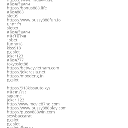
สล็อตเว็บตรง
https://bonus888.life
สล็อต888
slot99
https://www.pussy888fun.io
บาคาร่า
slotxo
สล็อตเว็บตรง
หนังโป๊ไทย
1xbet
funny18
kiss918
pg slot
joker123
สล็อต777
tokyoslot88
https://betwayvietnam.com
https://jokerasia.net
https://moodeng.in
pgslot
https://918kissauto.xyz
หนังชนโรง
sagame
joker 123
http://www.movie87hd.com
https://www.pussy888play.com
https://pussy888win.com
sexybaccarat
pgslot
pg slot
pgslot เว็บตรง