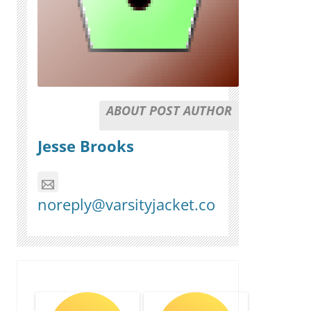
ABOUT POST AUTHOR
Jesse Brooks
noreply@varsityjacket.co