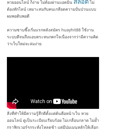
สล็อต
หวยออนไลน์ ก็ง่าย ไม่ต้องผ่านแอดมิน
ไม่
ต้องทักไลน์ เหมาะสมกับคนเกลียดความปั่นป่วนแบบ
ผมพอดิบพอดี
ความซาบซึ้งเริ่มแรกหลังสมัคร huayhit88 ใช้งาน
ระบบดีจนถึงแอบตระหนกตกใจเนื่องจากว่ามีความคิด
ว่าเว็บใหม่จะล่มง่าย
สิ่งที่ทำให้มีความรู้สึกดีตั้งแต่ต้นคือหน้าเว็บ หวย
ออนไลน์ ดูเป็นระเบียบเรียบร้อย ไม่เกลื่อนกลาด ไม่ย้ำ
กราฟิกเวอร์ๆกระทั่งโหลดช้า แต่มีปุ่มเมนูหลักให้เลือก