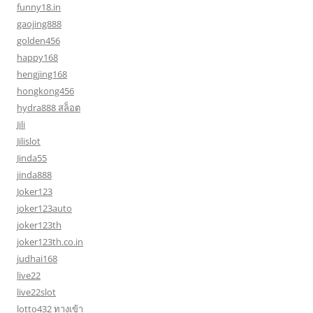
funny18.in
gaojing888
golden456
happy168
hengjing168
hongkong456
hydra888 สล็อต
Jili
Jilislot
Jinda55
jinda888
Joker123
joker123auto
joker123th
joker123th.co.in
judhai168
live22
live22slot
lotto432 ทางเข้า