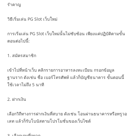
รำคาญ
วิธีเริ่มเล่น PG Slot เว็บใหม่
การเริ่มเล่น PG Slot เว็บใหม่นั้นไม่ซับซ้อน เพียงแค่ปฏิบัติตามขั้น
ตอนต่อไปนี้:
1. สมัครสมาชิก
เข้าไปที่หน้าเว็บ คลิกรายการอาหารลงทะเบียน กรอกข้อมูล
ฐานราก ดังเช่น ชื่อ เบอร์โทรศัพท์ แล้วก็บัญชีธนาคาร ขั้นตอนนี้
ใช้เวลาไม่ถึง 5 นาที
2. ฝากเงิน
เลือกวิถีทางการฝากเงินที่สบาย ดังเช่น โอนผ่านธนาคารหรือทรูวอ
เลท แล้วก็รับโบนัสตามโปรโมชั่นของเว็บไซต์
3. เลือกเกมที่อยาก