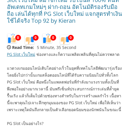
อัพเดทเกมใหม่ๆ ฝาก-ถอน อัตโนมัติรองรับมือ
ถือ เล่นได้ทุกที่ PG Slot เว็บใหม่ แจกสูตรทำเงิน
ใช้ได้จริง Top 92 by Kieran
0
0
0
0
Read Time:
5 Minute, 35 Second
PG Slot เว็บใหม่
ช่องทางและก็ความเพลิดเพลินที่คุณไม่ควรพลาด
แวดวงเกมออนไลน์เติบโตอย่างเร็วในยุคที่เทคโนโลยีพัฒนารุ่งเรือง
โดยยิ่งไปกว่านั้นเกมสล็อตออนไลน์ที่ได้รับความนิยมไปทั่วทั้งโลก
PG Slot เว็บใหม่ คือหนึ่งในแพลตฟอร์มที่กำลังมาแรงรวมทั้งเป็นที่
พึงพอใจอย่างมากเวลานี้ มันพรีเซ็นท์ประสบการณ์การเล่นที่ล้ำยุค
รื้นเริง แล้วก็เต็มไปด้วยช่องทางสำหรับในการสร้างผลกำไร เนื้อหา
นี้จะพาคุณไปเจาะลึกทุกมุมมองของ PG Slot เว็บใหม่ เพื่อให้เห็นว่า
เพราะเหตุใดมันถึงกลายเป็นตัวเลือกยอดนิยมของนักพนันในขณะนี้
PG Slot เป็นอย่างไร?