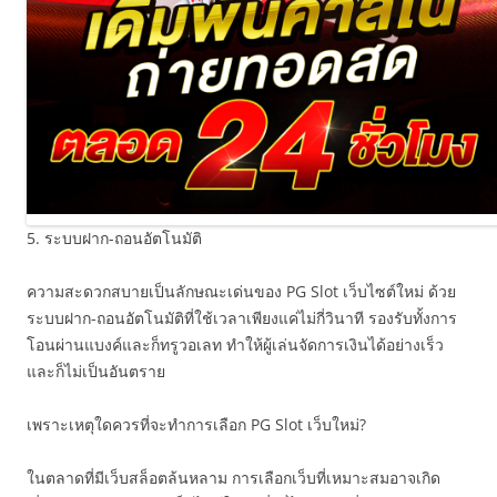
5. ระบบฝาก-ถอนอัตโนมัติ
ความสะดวกสบายเป็นลักษณะเด่นของ PG Slot เว็บไซต์ใหม่ ด้วย
ระบบฝาก-ถอนอัตโนมัติที่ใช้เวลาเพียงแค่ไม่กี่วินาที รองรับทั้งการ
โอนผ่านแบงค์และก็ทรูวอเลท ทำให้ผู้เล่นจัดการเงินได้อย่างเร็ว
และก็ไม่เป็นอันตราย
เพราะเหตุใดควรที่จะทำการเลือก PG Slot เว็บใหม่?
ในตลาดที่มีเว็บสล็อตล้นหลาม การเลือกเว็บที่เหมาะสมอาจเกิด