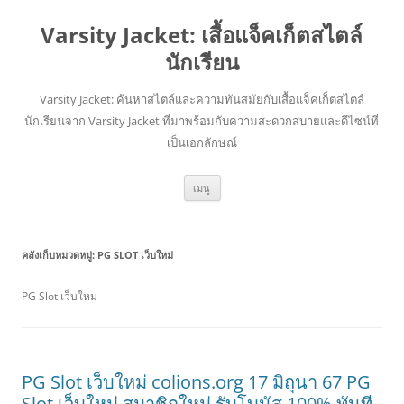
Varsity Jacket: เสื้อแจ็คเก็ตสไตล์
นักเรียน
Varsity Jacket: ค้นหาสไตล์และความทันสมัยกับเสื้อแจ็คเก็ตสไตล์
นักเรียนจาก Varsity Jacket ที่มาพร้อมกับความสะดวกสบายและดีไซน์ที่
เป็นเอกลักษณ์
ข้าม
เมนู
ไป
ยัง
เนื้อหา
คลังเก็บหมวดหมู่:
PG SLOT เว็บใหม่
PG Slot เว็บใหม่
PG Slot เว็บใหม่ colions.org 17 มิถุนา 67 PG
Slot เว็บใหม่ สมาชิกใหม่ รับโบนัส 100% ทันที