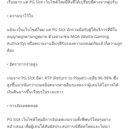
เรื่องยาก แต่ PG Slot เว็บไซต์ใหม่มีสิ่งที่ได้เปรียบที่ต่างจากคู่ปรับ:
• ความน่าไว้ใจ
แม้จะเป็นเว็บไซต์ใหม่ แต่ PG Slot มักร่วมมือกับผู้ให้บริการที่มีใบ
อนุญาตถูกตามกฎหมาย ตัวอย่างเช่น MGA (Malta Gaming
Authority) หรือหน่วยงานอื่นๆที่รับรองความปลอดภัยแล้วก็ความถูก
ต้อง
• อัตราการจ่ายสูง
เกมจาก PG Slot มีค่า RTP (Return to Player) เฉลี่ย 96-98% ซึ่ง
สูงขึ้นมากยิ่งกว่าเกมสล็อตจากค่ายอื่นๆแสดงว่าผู้เล่นได้โอกาสได้
เงินคืนมากขึ้นเรื่อยๆในระยะยาว
• การอัปเดตตลอด
PG Slot เว็บไซต์ใหม่มีการอัปเดตเกมรวมทั้งฟีพบร์ใหม่ๆอย่าง
สม่ำเสมอ เพื่อผู้เล่นได้สัมผัสประสบการณ์ที่สดใหม่และไม่น่า