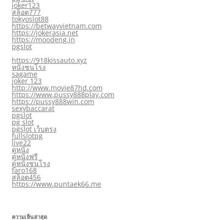
joker123
สล็อต777
tokyoslot88
https://betwayvietnam.com
https://jokerasia.net
https://moodeng.in
pgslot
https://918kissauto.xyz
หนังชนโรง
sagame
joker 123
http://www.movie87hd.com
https://www.pussy888play.com
https://pussy888win.com
sexybaccarat
pgslot
pg slot
pgslot เว็บตรง
fullslotpg
live22
ดูหนัง
ดูหนังฟรี
ดูหนังชนโรง
faro168
สล็อต456
https://www.puntaek66.me
ความเห็นล่าสุด