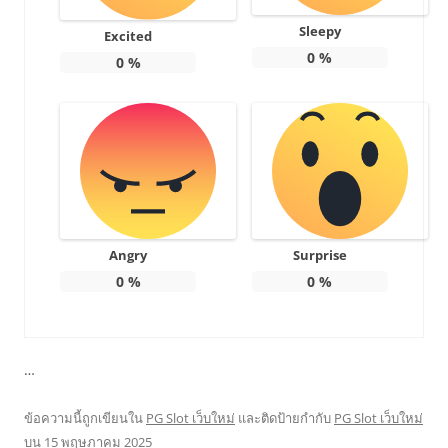
Sleepy
Excited
0
%
0
%
Angry
Surprise
0
%
0
%
…
ข้อความนี้ถูกเขียนใน
PG Slot เว็บใหม่
และติดป้ายกำกับ
PG Slot เว็บใหม่
บน
15 พฤษภาคม 2025