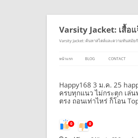
Varsity Jacket: เสื้อแ
Varsity Jacket: ค้นหาสไตล์และความทันสมัยกั
หน้าแรก
BLOG
CONTACT
Happy168 3 ม.ค. 25 happ
ครบทุกแนว ไม่กระตุก เล่นฟ
ตรง ถอนเท่าไหร่ ก็โอน To
0
0