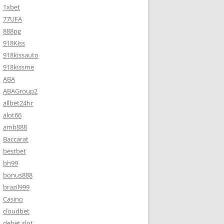
1xbet
77UFA
888pg
918Kiss
918kissauto
918kissme
ABA
ABAGroup2
allbet24hr
alot66
amb888
Baccarat
bestbet
bh99
bonus888
brazil999
Casino
cloudbet
debet slot