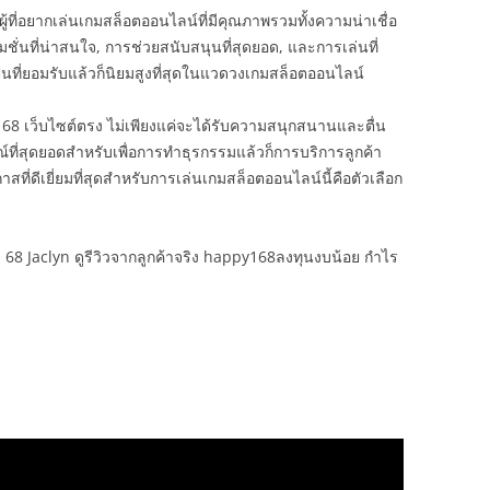
บผู้ที่อยากเล่นเกมสล็อตออนไลน์ที่มีคุณภาพรวมทั้งความน่าเชื่อ
ชั่นที่น่าสนใจ, การช่วยสนับสนุนที่สุดยอด, และการเล่นที่
ป็นที่ยอมรับแล้วก็นิยมสูงที่สุดในแวดวงเกมสล็อตออนไลน์
68 เว็บไซต์ตรง ไม่เพียงแค่จะได้รับความสนุกสนานและตื่น
์ที่สุดยอดสำหรับเพื่อการทำธุรกรรมแล้วก็การบริการลูกค้า
ี่ดีเยี่ยมที่สุดสำหรับการเล่นเกมสล็อตออนไลน์นี้คือตัวเลือก
 68 Jaclyn ดูรีวิวจากลูกค้าจริง happy168ลงทุนงบน้อย กำไร