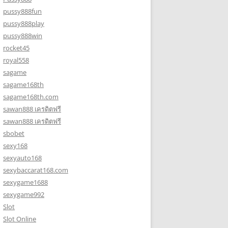
pussy888fun
pussy888play
pussy888win
rocket45
royal558
sagame
sagame168th
sagame168th.com
sawan888 เครดิตฟรี
sawan888 เครดิตฟรี
sbobet
sexy168
sexyauto168
sexybaccarat168.com
sexygame1688
sexygame992
Slot
Slot Online