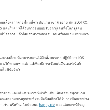
มีเกมสล็อตจากค่ายชั้นหนึ่งระดับนานาชาติ อย่างเช่น SLOTXO,
ละก็ฯลฯ ที่ได้รับการยินยอมรับจากผู้เล่นทั้งโลก ผู้เล่น
มีข้อจำกัด แล้วก็ยังสามารถทดสอบเล่นฟรีก่อนเริ่มเดิมพันจริง
่นของสล็อต ที่สามารถเล่นได้อีกทั้งบนระบบปฏิบัติการ iOS
กมได้ทุกหนทุกแห่ง แค่เพียงมีการเชื่อมต่ออินเทอร์เน็ตก็
ไม่มีข้อจำกัด
่สวยงามและเสียงประกอบที่น่าตื่นเต้น เพิ่มความสนุกสนาน
ารออกแบบเกมของทุกค่ายที่ร่วมมือกับสล็อตได้รับการพัฒนาอย่าง
ศษ เช่น ฟรีสปิน, โบนัสเกม,
happy168
และแจ็คพอตที่ใหญ่