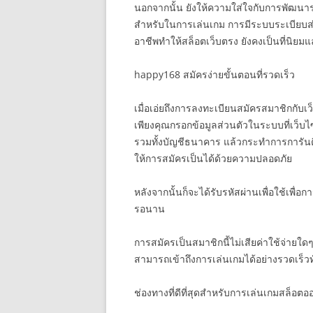
นอกจากนั้น ยังให้ความใส่ใจกับการพัฒนาระบ
สำหรับในการเล่นเกม การมีระบบระเบียบส่งเส
อาชีพทำให้สล็อตเว็บตรง ยังคงเป็นที่นิยมแ
happy168 สมัครง่ายขั้นตอนที่รวดเร็ว
เมื่อเอ่ยถึงการลงทะเบียนสมัครสมาชิกกับเว
เพียงคุณกรอกข้อมูลส่วนตัวในระบบที่เว็บไซต
รวมทั้งบัญชีธนาคาร แล้วกระทำการการัน
ให้การสมัครเป็นได้ด้วยความปลอดภัย
หลังจากนั้นก็จะได้รับรหัสผ่านเพื่อใช้เพื่อ
รอนาน
การสมัครเป็นสมาชิกนี้ไม่เสียค่าใช้จ่ายใด
สามารถเข้าถึงการเล่นเกมได้อย่างรวดเร็ว
ช่องทางที่ดีที่สุดสำหรับการเล่นเกมสล็อตอ