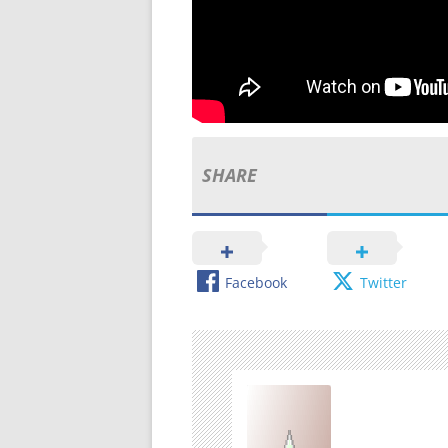
SHARE
Facebook
Twitter