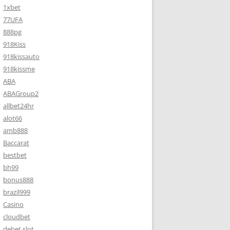
1xbet
77UFA
888pg
918Kiss
918kissauto
918kissme
ABA
ABAGroup2
allbet24hr
alot66
amb888
Baccarat
bestbet
bh99
bonus888
brazil999
Casino
cloudbet
debet slot