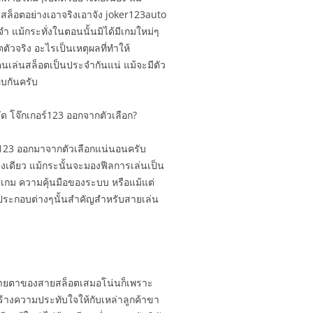
นสล็อตอย่างเอาจริงเอาจัง joker123auto
ระจำ แม้กระทั่งในตอนนั้นมิได้มีเกมใหม่ๆ
วจริง อะไรเป็นเหตุผลที่ทำให้
นเล่นสล็อตเป็นประจำกันแน่ แม้จะมีตัว
บกันครับ
ตัด โจ๊กเกอร์123 ออกจากตัวเลือก?
r123 ออกมาจากตัวเลือกแน่นอนครับ
เดียว แม้กระนั้นจะมองฟีลการเล่นเป็น
งเกม ความคุ้นมือของระบบ หรือแม้แต่
นประกอบต่างๆนั้นสำคัญสำหรับสายเล่น
่ในสายตาของสายสล็อตเสมอโน่นก็เพราะ
งสร้างความประทับใจให้กับเหล่าลูกค้าขา