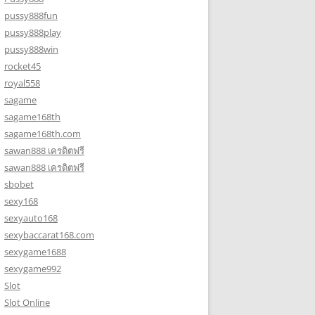
pussy888fun
pussy888play
pussy888win
rocket45
royal558
sagame
sagame168th
sagame168th.com
sawan888 เครดิตฟรี
sawan888 เครดิตฟรี
sbobet
sexy168
sexyauto168
sexybaccarat168.com
sexygame1688
sexygame992
Slot
Slot Online