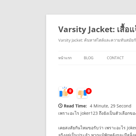
Varsity Jacket: เสื้อแ
Varsity Jacket: ค้นหาสไตล์และความทันสมัยกั
หน้าแรก
BLOG
CONTACT
0
0
Read Time:
4 Minute, 29 Second
เพราะอะไร joker123 ถึงยังเป็นตัวเลือกขอ
เคยสงสัยกันไหมขอรับว่า เพราะอะไร joker
จริงอยู่เป็นประจำ หากแม้พักหลังๆจะมีสล็อต