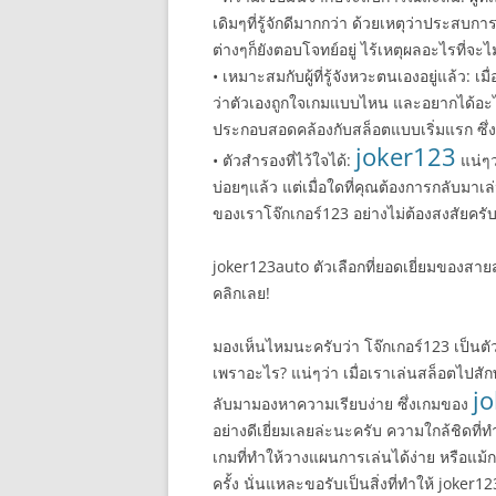
เดิมๆที่รู้จักดีมากกว่า ด้วยเหตุว่าประสบ
ต่างๆก็ยังตอบโจทย์อยู่ ไร้เหตุผลอะไรที่จะไม
• เหมาะสมกับผู้ที่รู้จังหวะตนเองอยู่แล้ว: เ
ว่าตัวเองถูกใจเกมแบบไหน และอยากได้อะไร
ประกอบสอดคล้องกับสล็อตแบบเริ่มแรก ซึ่ง
joker123
• ตัวสำรองที่ไว้ใจได้:
แน่ๆว
บ่อยๆแล้ว แต่เมื่อใดที่คุณต้องการกลับมา
ของเราโจ๊กเกอร์123 อย่างไม่ต้องสงสัยครั
joker123auto ตัวเลือกที่ยอดเยี่ยมของสาย
คลิกเลย!
มองเห็นไหมนะครับว่า โจ๊กเกอร์123 เป็นตัวเ
เพราอะไร? แน่ๆว่า เมื่อเราเล่นสล็อตไปสั
j
ลับมามองหาความเรียบง่าย ซึ่งเกมของ
อย่างดีเยี่ยมเลยล่ะนะครับ ความใกล้ชิดที
เกมที่ทำให้วางแผนการเล่นได้ง่าย หรือแม
ครั้ง นั่นแหละขอรับเป็นสิ่งที่ทำให้ joker1