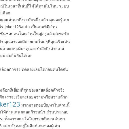
การณ์ในเวลาที่เล่นก็ไม่ได้หายไปไหน ระบบ
่เลือก
มื่อคุณเล่นมาถึงระดับหนึ่งแล้ว คุณจะรู้เลย
 joker123auto เป็นเกมที่มีส่วน
ชื่นชอบคนโดยส่วนใหญ่อยู่แล้วล่ะขอรับ
่า คุณอาจจะมีค่ายเกมใหม่ๆที่คุณเริ่มเล่น
เล่นเกมแบบเดิมๆคุณจะรำลึกถึงค่ายเกม
บผม ผมยืนยันได้เลย
สล็อตตัวจริง ทดลองเล่นได้ก่อนคนใดกัน
ลือกที่เยี่ยมที่สุดของสายสล็อตตัวจริง
กพัก เราจะเริ่มละเลยความหวือหวาแล้วก
oker123
มากมายตอบปัญหาในส่วนนี้
่ทำให้ท่านเล่นตลอดก้าวหน้า ส่วนประกอบ
้กระทั้งความสุขใจในการกลับมาเล่นทุก
23auto ยังคงอยู่ในลิสต์เกมของผู้เล่น