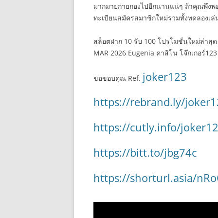
มากมายก่ายกองไปอีกนานแน่ๆ ถ้าคุณพึงพอ
ทะเบียนสมัครสมาชิกใหม่รวมทั้งทดลองเล่นก
สล็อตฝาก 10 รับ 100 โปรโมชั่นใหม่ล่าสุ
MAR 2026 Eugenia คาสิโน โจ๊กเกอร์123
joker123
ขอขอบคุณ Ref.
https://rebrand.ly/joke
https://cutly.info/joker
https://bitt.to/jbg74c
https://shorturl.asia/nR