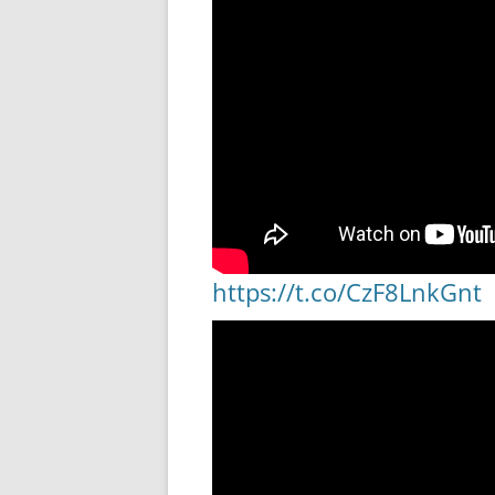
https://t.co/CzF8LnkGnt