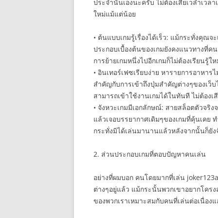
ประจำนั่นเองนะครับ ไม่ต้องเสียเวล่ำเวลาเร
ใหม่แม้แต่น้อย
• ต้นแบบเกมรู้เรื่องได้เร็ว: แม้กระทั่งคุณจ
ประกอบเบื้องต้นของเกมยังคงแนวทางที่คนเ
การย้ายเกมหนึ่งไปอีกเกมก็ไม่ต้องเรียนรู้ให
• อินเทอร์เฟซเรียบง่าย หารายการอาหารไม
สำคัญกับการเข้าถึงปุ่มสำคัญต่างๆของเว็บไ
สามารถเข้าใช้งานเกมได้ในทันที ไม่ต้องเสี
• จังหวะเกมมีเอกลักษณ์: สายสล็อตตัวจร
แล้วเจอบรรยากาศเดิมๆของเกมที่คุ้นเคย ทำให
กระทั่งมิได้เล่นมานานแล้วหลังจากนั้นก็ยั
2. ส่วนประกอบเกมที่ตอบปัญหาคนเล่น
อย่างที่ผมบอก คนโดยมากที่เล่น joker12
ต่างๆอยู่แล้ว แม้กระนั้นพวกเขาอยากโครงส
ของพวกเราเหมาะสมกับคนที่เล่นต่อเนื่อง