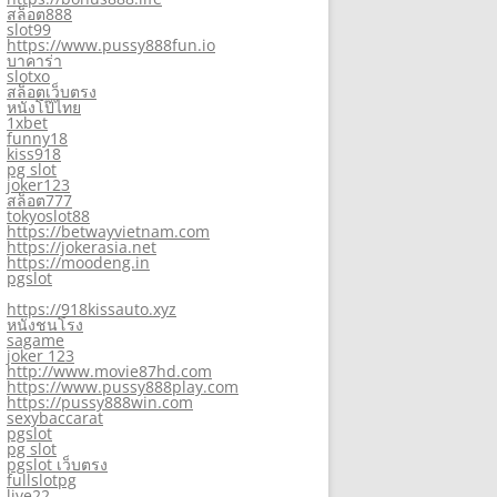
สล็อต888
slot99
https://www.pussy888fun.io
บาคาร่า
slotxo
สล็อตเว็บตรง
หนังโป๊ไทย
1xbet
funny18
kiss918
pg slot
joker123
สล็อต777
tokyoslot88
https://betwayvietnam.com
https://jokerasia.net
https://moodeng.in
pgslot
https://918kissauto.xyz
หนังชนโรง
sagame
joker 123
http://www.movie87hd.com
https://www.pussy888play.com
https://pussy888win.com
sexybaccarat
pgslot
pg slot
pgslot เว็บตรง
fullslotpg
live22