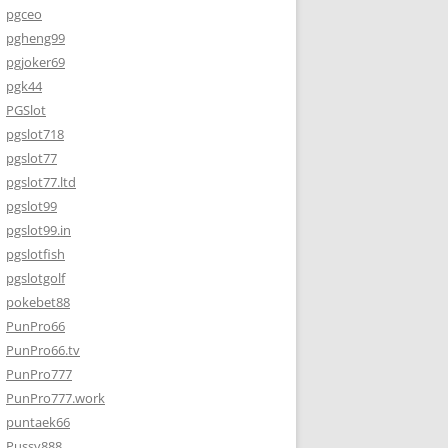
pgceo
pgheng99
pgjoker69
pgk44
PGSlot
pgslot718
pgslot77
pgslot77.ltd
pgslot99
pgslot99.in
pgslotfish
pgslotgolf
pokebet88
PunPro66
PunPro66.tv
PunPro777
PunPro777.work
puntaek66
Pussy888