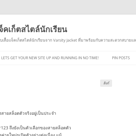
จ็คเก็ตสไตล์นักเรียน
บเสื้อแจ็คเก็ตสไตล์นักเรียนจาก Varsity Jacket ที่มาพร้อมกับความสะดวกสบายและ
ข้าม
ไป
LETS GET YOUR NEW SITE UP AND RUNNING IN NO TIME!
PIN POSTS
ยัง
เนื้อหา
ลิงก์
งสายสล็อตตัวจริงอยู่เป็นประจำ
123 ถึงยังเป็นตัวเลือกของสายสล็อตตัว
ค่ายใหม่ๆเปิดตัวอย่างต่อเนื่อง แม้