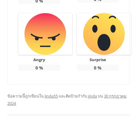
0
%
Angry
Surprise
0
%
0
%
ข้อความนี้ถูกเขียนใน
Jinda55
และติดป้ายกำกับ
jinda
บน
30 กรกฎาคม
2024