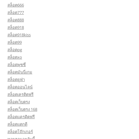
สล็อต666
สล็อต777
สล็อต888
สล็อต918
สล็อต918kiss
สล็อต99
สล็อตpg
สล็อตxo
สล็อตพุซซี่
สล็อตมันนี่เกม
สล็อตยูฟ่า
สล็อตออนไลน์
สล็อตเครดิตฟรี
สล็อตเว็บตรง
สล็อตเว็บตรง 168
สล็อตเเครดิตฟรี
สล็อตแตกดี
สล็อตโจ๊กเกอร์