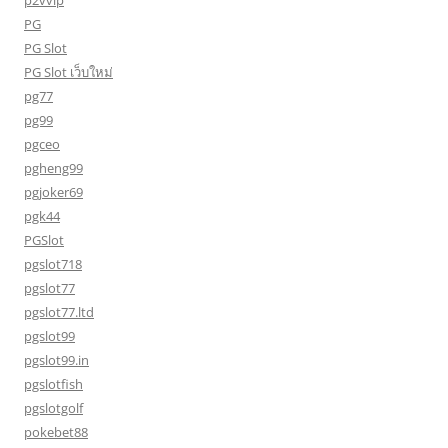
p2vvip
PG
PG Slot
PG Slot เว็บใหม่
pg77
pg99
pgceo
pgheng99
pgjoker69
pgk44
PGSlot
pgslot718
pgslot77
pgslot77.ltd
pgslot99
pgslot99.in
pgslotfish
pgslotgolf
pokebet88