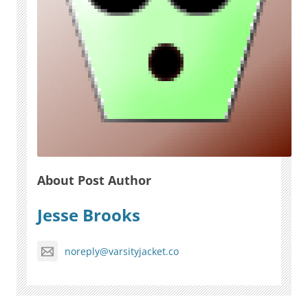
About Post Author
Jesse Brooks
noreply@varsityjacket.co