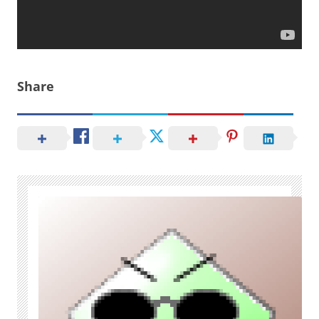
Share