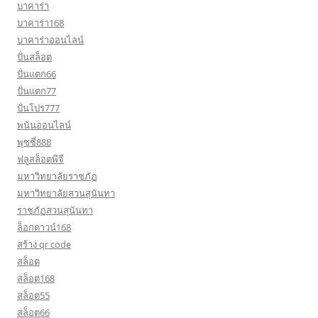
บาคาร่า
บาคาร่า168
บาคาร่าออนไลน์
ปั่นสล็อต
ปั่นแตก66
ปั่นแตก77
ปั่นโปร777
พนันออนไลน์
พุซซี่888
ฟลูสล็อตพีจี
มหาวิทยาลัยราชภัฏ
มหาวิทยาลัยสวนสุนันทา
ราชภัฏสวนสุนันทา
ล็อกดาวน์168
สร้าง qr code
สล็อต
สล็อต168
สล็อต55
สล็อต66