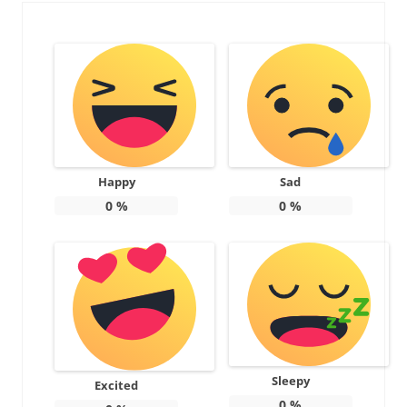
Happy
Sad
0
%
0
%
Sleepy
Excited
0
%