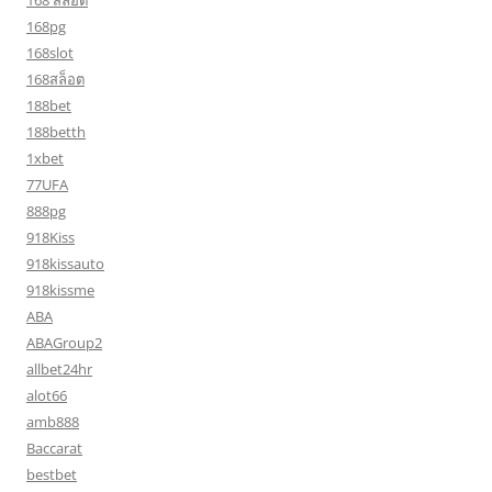
168 สล็อต
168pg
168slot
168สล็อต
188bet
188betth
1xbet
77UFA
888pg
918Kiss
918kissauto
918kissme
ABA
ABAGroup2
allbet24hr
alot66
amb888
Baccarat
bestbet