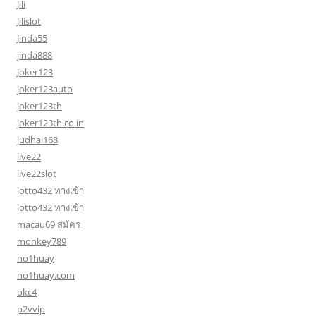
Jili
Jilislot
Jinda55
jinda888
Joker123
joker123auto
joker123th
joker123th.co.in
judhai168
live22
live22slot
lotto432 ทางเข้า
lotto432 ทางเข้า
macau69 สมัคร
monkey789
no1huay
no1huay.com
okc4
p2vvip