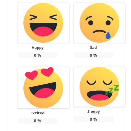
Happy
Sad
0
%
0
%
Sleepy
Excited
0
%
0
%