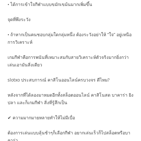
• ได้การเข้าใจกีฬาแบบขมักเขม้นมากเพิ่มขึ้น
จุดที่พึงระวัง
• ถ้าหากเป็นคนชอบกลุ่มใดกลุ่มหนึ่ง ต้องระวังอย่าให้ “ใจ” อยู่เหนือ
การวิเคราะห์
เกมกีฬาคือการพนันที่เหมาะสมกับสายวิเคราะห์ตัวจริงมากยิ่งกว่า
เล่นเอามันสิ่งเดียว
slotxo ประสบการณ์ คาสิโนออนไลน์ครบวงจร ดีไหม?
หลังจากที่ได้ลองมาหมดอีกทั้งสล็อตออนไลน์ คาสิโนสด บาคาร่า ยิง
ปลา และก็เกมกีฬา สิ่งที่รู้สึกเป็น
✔ ความมากมายหลายทำให้ไม่มีเบื่อ
ต้องการเล่นแบบลุ้นช้าๆก็เลือกกีฬา อยากเล่นเร็วก็ไปสล็อตหรือบา
คาร่า