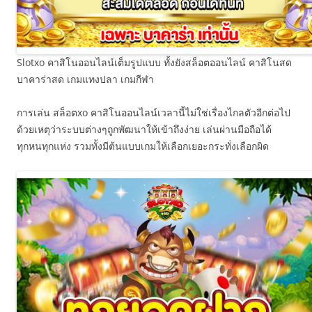
Slotxo คาสิโนออนไลน์เต็มรูปแบบ ทั้งยังสล็อตออนไลน์ คาสิโนสด
บาคาร่าสด เกมแทงปลา เกมกีฬา
การเล่น สล็อตxo คาสิโนออนไลน์เวลานี้ไม่ใช่เรื่องไกลตัวอีกต่อไป
ด้วยเหตุว่าระบบต่างๆถูกพัฒนาให้เข้าถึงง่าย เล่นผ่านมือถือได้
ทุกหนทุกแห่ง รวมทั้งมีต้นแบบเกมให้เลือกเยอะกระทั่งเลือกผิด