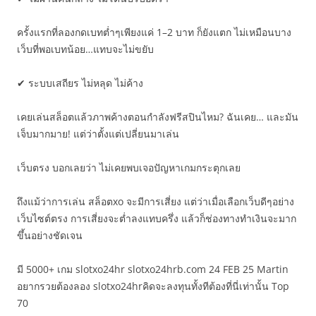
ครั้งแรกที่ลองกดเบทต่ำๆเพียงแค่ 1–2 บาท ก็ยังแตก ไม่เหมือนบาง
เว็บที่พอเบทน้อย…แทบจะไม่ขยับ
✔ ระบบเสถียร ไม่หลุด ไม่ค้าง
เคยเล่นสล็อตแล้วภาพค้างตอนกำลังฟรีสปินไหม? ฉันเคย… และมัน
เจ็บมากมาย! แต่ว่าตั้งแต่เปลี่ยนมาเล่น
เว็บตรง บอกเลยว่า ไม่เคยพบเจอปัญหาเกมกระตุกเลย
ถึงแม้ว่าการเล่น สล็อตxo จะมีการเสี่ยง แต่ว่าเมื่อเลือกเว็บดีๆอย่าง
เว็บไซต์ตรง การเสี่ยงจะต่ำลงแทบครึ่ง แล้วก็ช่องทางทำเงินจะมาก
ขึ้นอย่างชัดเจน
มี 5000+ เกม slotxo24hr slotxo24hrb.com 24 FEB 25 Martin
อยากรวยต้องลอง slotxo24hrคิดจะลงทุนทั้งทีต้องที่นี่เท่านั้น Top
70