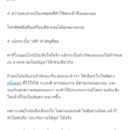
✔ ความสะดวกเป็นเหตุผลที่ทำให้คนเข้าถึงเยอะแยะ
โทรศัพท์มือถือเครื่องเดียวเล่นได้ทุกหมวดเกม
✔ แม้กระนั้น “สติ” สำคัญที่สุด
คาสิโนออนไลน์บันเทิงใจก็จริง แม้กระนั้นถ้าเกิดเล่นแบบไม่กำหนด
งบ อาจกลายเป็นปัญหาได้เช่นเดียวกัน
ถ้าคนไหนกันแน่กำลังจะเริ่ม ผมแนะนำว่า ให้เลือกเว็บไซต์ตรง
สล็อตxo
ที่ไว้ใจได้ ระบบดี ฝากถอนง่าย มีค่ายเกมเยอะแยะ และ
รองรับทุกความชอบของเรา จะทำให้ประสบการณ์โดยรวมบันเทิง
ใจแล้วก็ไม่เป็นอันตรายมากขึ้น
เพราะเหตุไรฉันถึงเลือกเว็บ ไม่ผ่านเอเย่นต์ ไม่มีอย่างน้อย แล้วก็
ทำไมมันถึง “ประกันรายได้สูง” ได้จริง