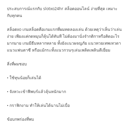
ประสบการณ์แรกกับ slotxo24hr สล็อตออนไลน์ ง่ายที่สุด เหมาะ
กับทุกคน
สล็อตxo เกมสล็อตคือเกมแรกที่ผมทดลองเล่น ด้วยเหตุว่าเห็นว่าเล่น
ง่าย เพียงแค่กดหมุนก็ลุ้นได้ทันที ไม่ต้องมานั่งจำกติกาหรือคิดอะไร
มากมาย เกมมีธีมหลากหลาย ทั้งยังแนวผจญภัย แนวทวยเทพเทวดา
แนวแฟนตาซี หรือแม้กระทั้งแนวกวนๆเล่นเพลิดเพลินดีเยี่ยม
สิ่งที่ผมชอบ
• ใช้ทุนน้อยก็เล่นได้
• จังหวะเข้าฟีพบร์แล้วลุ้นหนักมาก
• กราฟิกงาม ทำให้เล่นได้นานไม่เบื่อ
ข้อบกพร่องที่พบ