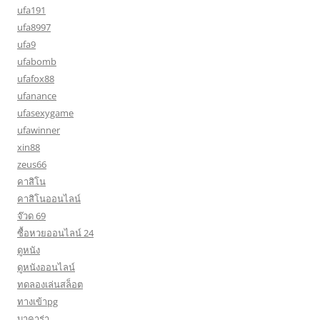
ufa191
ufa8997
ufa9
ufabomb
ufafox88
ufanance
ufasexygame
ufawinner
xin88
zeus66
คาสิโน
คาสิโนออนไลน์
จ๊วด 69
ซื้อหวยออนไลน์ 24
ดูหนัง
ดูหนังออนไลน์
ทดลองเล่นสล็อต
ทางเข้าpg
บาคาร่า