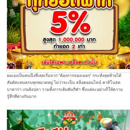
ผมเองเป็นคนนึงที่เคยเริ่มจาก “ต้องการลองเฉยๆ” กระทั่งสุดท้ายได้
สัมผัสแทบครบทุกหมวดหมู่ ไม่ว่าจะเป็น สล็อตออนไลน์ คาสิโนสด
บาคาร่า เกมยิงปลา รวมทั้งการเดิมพันกีฬา ซึ่งแต่ละอย่างก็ให้ความ
รู้สึกที่ต่างกันมาก