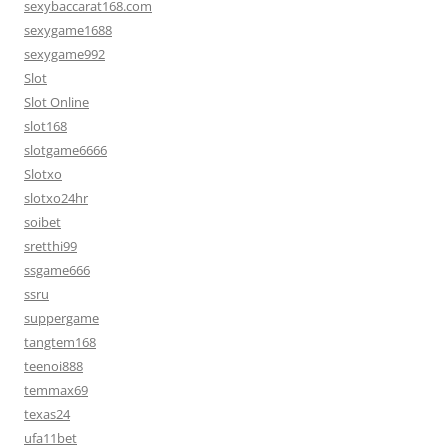
sexybaccarat168.com
sexygame1688
sexygame992
Slot
Slot Online
slot168
slotgame6666
Slotxo
slotxo24hr
soibet
sretthi99
ssgame666
ssru
suppergame
tangtem168
teenoi888
temmax69
texas24
ufa11bet