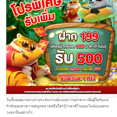
วันนี้เลยอยากมาเล่าประสบการณ์แบบขวานผ่าซาก เผื่อผู้ใดกันแน่
กำลังมองหาความสนุกสนานหรือใคร่รู้ว่าคาสิโนออนไลน์แบบครบ
วงจรเป็นอย่างไร