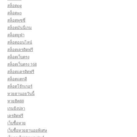
สล็อตpg
สล็อตxo
สล็อตพุซซี่
สล็อตมันนี่เกม
สล็อตยูฟ่า
สล็อตออนไลน์
สล็อตเครดิตฟรี
สล็อตเว็บตรง
สล็อตเว็บตรง 168
สล็อตเเครดิตฟรี
สล็อตแตกดี
สล็อตโจ๊กเกอร์
หวยฮานอยวันนี้
หวยฮิต88
เกมยิงปลา
เครดิตฟรี
เว็บซื้อหวย
เว็บซื้อหวยฮานอยพิเศษ