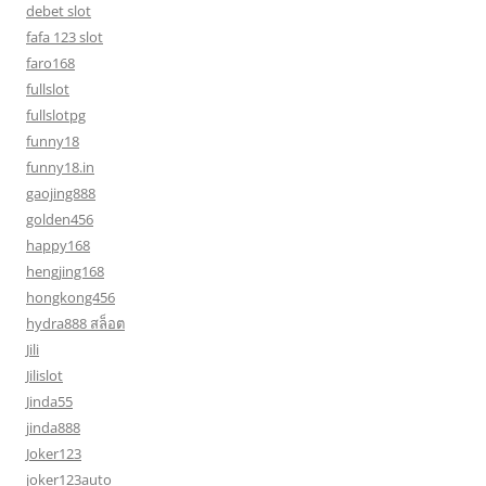
debet slot
fafa 123 slot
faro168
fullslot
fullslotpg
funny18
funny18.in
gaojing888
golden456
happy168
hengjing168
hongkong456
hydra888 สล็อต
Jili
Jilislot
Jinda55
jinda888
Joker123
joker123auto