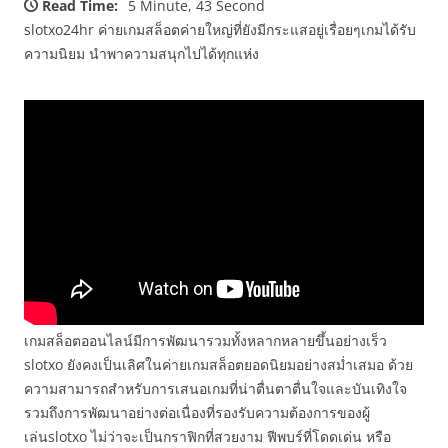
Read Time:
5 Minute, 43 Second
slotxo24hr ค่ายเกมสล็อตค่ายใหญ่ที่ยังมีกระแสอยู่เรื่อยๆเกมได้รับ
ความนิยม นำพาความสนุกไปได้ทุกแห่ง
เกมสล็อตออนไลน์มีการพัฒนารวมทั้งหลากหลายขึ้นอย่างเร็ว
slotxo ยังคงเป็นเลิศในค่ายเกมสล็อตยอดนิยมอย่างสม่ำเสมอ ด้วย
ความสามารถสำหรับการเสนอเกมที่น่าตื่นตาตื่นใจและบันเทิงใจ
รวมถึงการพัฒนาอย่างต่อเนื่องที่รองรับความต้องการของผู้
เล่นslotxo ไม่ว่าจะเป็นกราฟิกที่สวยงาม ฟีพบร์ที่โดดเด่น หรือ