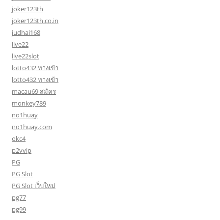
joker123th
joker123th.co.in
judhai168
live22
live22slot
lotto432 ทางเข้า
lotto432 ทางเข้า
macau69 สมัคร
monkey789
no1huay
no1huay.com
okc4
p2vvip
PG
PG Slot
PG Slot เว็บใหม่
pg77
pg99