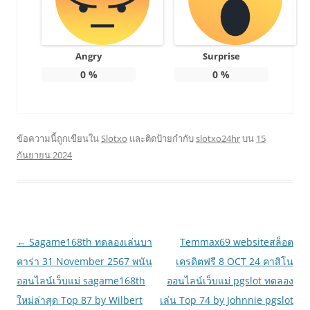
Angry
Surprise
0
%
0
%
ข้อความนี้ถูกเขียนใน
Slotxo
และติดป้ายกำกับ
slotxo24hr
บน
15
กันยายน 2024
เมนู
←
Sagame168th ทดลองเล่นบา
Temmax69 websiteสล็อต
นำทาง
คาร่า 31 November 2567 พนัน
เครดิตฟรี 8 OCT 24 คาสิโน
เรื่อง
ออนไลน์เว็บแม่ sagame168th
ออนไลน์เว็บแม่ pgslot ทดลอง
ใหม่ล่าสุด Top 87 by Wilbert
เล่น Top 74 by Johnnie pgslot