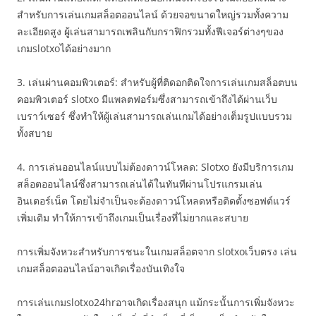
สำหรับการเล่นเกมสล็อตออนไลน์ ด้วยจอขนาดใหญ่รวมทั้งความ
ละเอียดสูง ผู้เล่นสามารถเพลินกับกราฟิกรวมทั้งฟีเจอร์ต่างๆของ
เกมslotxoได้อย่างมาก
3. เล่นผ่านคอมพิวเตอร์: สำหรับผู้ที่ติดอกติดใจการเล่นเกมสล็อตบน
คอมพิวเตอร์ slotxo มีแพลตฟอร์มซึ่งสามารถเข้าถึงได้ผ่านเว็บ
เบราว์เซอร์ ซึ่งทำให้ผู้เล่นสามารถเล่นเกมได้อย่างเต็มรูปแบบรวม
ทั้งสบาย
4. การเล่นออนไลน์แบบไม่ต้องดาวน์โหลด: Slotxo ยังมีบริการเกม
สล็อตออนไลน์ซึ่งสามารถเล่นได้ในทันทีผ่านโปรแกรมเล่น
อินเตอร์เน็ต โดยไม่จำเป็นจะต้องดาวน์โหลดหรือติดตั้งซอฟต์แวร์
เพิ่มเติม ทำให้การเข้าถึงเกมเป็นเรื่องที่ไม่ยากและสบาย
การเพิ่มจังหวะสำหรับการชนะในเกมสล็อตจาก slotxoเว็บตรง เล่น
เกมสล็อตออนไลน์อาจเกิดเรื่องบันเทิงใจ
การเล่นเกมslotxo24hrอาจเกิดเรื่องสนุก แม้กระนั้นการเพิ่มจังหวะ