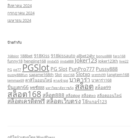
สิงหาคม 2024
กรกฎาคม 2024
เมษายน 2024
ป้ายกำกับ
918Kiss
918kissauto
188bet
allbet24hr
168slot
bonus888
faro168
Joker123
funny18
hengjing168
Joker123th
jinda55
jinda888
live22
PGSlot
PG Slot
PunPro777
Pussy888
PG
pg77
Slotxo
sagame168th
Slot
tangtem168
pussy888fun
slot168
sretthi99
บาคาร่า
คาสิโนออนไลน์
บาคาร่า168
temmax69
ทางเข้าpg
สล็อต
ปั่นแตก66
สล็อต99
พุซซี่888
มหาวิทยาลัยราชภัฏ
สล็อต168
สล็อต888
สล็อตpg
สล็อตxo
สล็อตออนไลน์
สล็อตเว็บตรง
สล็อตเครดิตฟรี
โจ๊กเกอร์123
ภูมิใจนำเสนอโดย WordPress