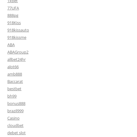
1xbet
77UFA
888pg
918Kiss
918kissauto
918kissme
ABA
ABAGroup2
allbet24hr
alot66
amb888
Baccarat
bestbet
bh99
bonus888
brazil999
Casino
cloudbet
debet slot