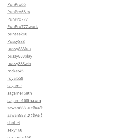
PunPro66
PunPro66.tv
PunPro777
PunPro777.work
puntaek66
Pussy888
pussy888fun
pussy888play
pussy888win
rocket45
royal558
sagame
sagame168th
sagame168th.com
sawan888 เครดิตฟรี
sawan888 เครดิตฟรี
sbobet
sexy168
sexyauto168