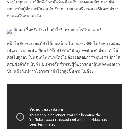
รองรับทุกอุปกรณ์อีกทั้งโทรศัพท์เคลื่อนที่รวมทั้งคอมพิวเตอร์ ซึ่ง
เหมาะกับผู้ที่อยากศึกษาเล่าเรียนระบบเกมหรือทดสอบฟีเจอร์ต่างๆ
ก่อนลงในสนามจริง
ฟีเจอร์ซื้อฟรีสปิน เป็นยังไง? เพราะอะไรถึงน่าเล่น?
หนึ่งในลักษณะเด่นที่ทำให้เกมสล็อตใน pussy888 ได้รับความนิยม
เป็นอย่างมากเป็น ฟีพบร์ “ซื้อฟรีสปิน” (Buy Feature) ที่ช่วยทำให้
คุณไปสู่รอบโบนัสได้ในทันทีโดยไม่ต้องรอคอยการหมุนธรรมดาให้
ครบข้อจำกัด นับว่าเป็นทางลัดสำหรับผู้ที่ปรารถนาลุ้นแจ็คพอตเร็ว
ขึ้น แล้วก็แน่ๆว่าโอกาสทำกำไรก็สูงขึ้นตามไปด้วย!