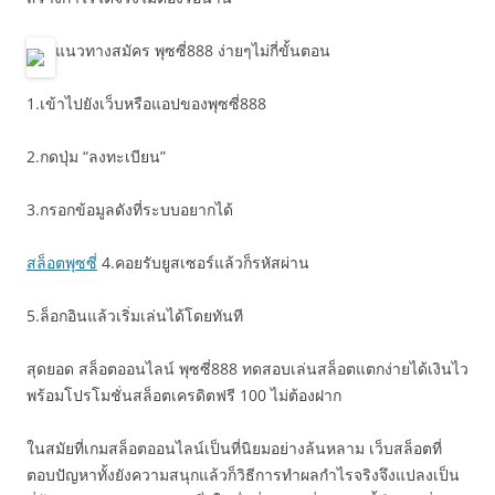
แนวทางสมัคร พุซซี่888 ง่ายๆไม่กี่ขั้นตอน
1.เข้าไปยังเว็บหรือแอปของพุซซี่888
2.กดปุ่ม “ลงทะเบียน”
3.กรอกข้อมูลดังที่ระบบอยากได้
สล็อตพุซซี่
4.คอยรับยูสเซอร์แล้วก็รหัสผ่าน
5.ล็อกอินแล้วเริ่มเล่นได้โดยทันที
สุดยอด สล็อตออนไลน์ พุซซี่888 ทดสอบเล่นสล็อตแตกง่ายได้เงินไว
พร้อมโปรโมชั่นสล็อตเครดิตฟรี 100 ไม่ต้องฝาก
ในสมัยที่เกมสล็อตออนไลน์เป็นที่นิยมอย่างล้นหลาม เว็บสล็อตที่
ตอบปัญหาทั้งยังความสนุกแล้วก็วิธีการทำผลกำไรจริงจึงแปลงเป็น