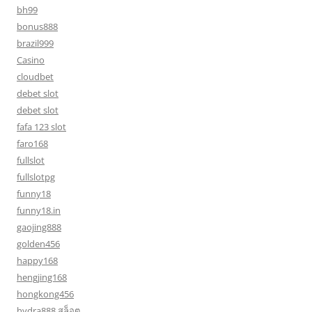
bh99
bonus888
brazil999
Casino
cloudbet
debet slot
debet slot
fafa 123 slot
faro168
fullslot
fullslotpg
funny18
funny18.in
gaojing888
golden456
happy168
hengjing168
hongkong456
hydra888 สล็อต