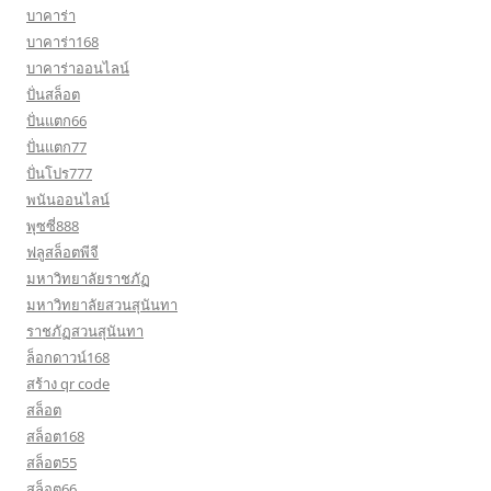
บาคาร่า
บาคาร่า168
บาคาร่าออนไลน์
ปั่นสล็อต
ปั่นแตก66
ปั่นแตก77
ปั่นโปร777
พนันออนไลน์
พุซซี่888
ฟลูสล็อตพีจี
มหาวิทยาลัยราชภัฏ
มหาวิทยาลัยสวนสุนันทา
ราชภัฏสวนสุนันทา
ล็อกดาวน์168
สร้าง qr code
สล็อต
สล็อต168
สล็อต55
สล็อต66