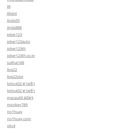
Jili
Jilislot
Jinda55
jinda888
Joker123
joker123auto
joker123th
joker123th.co.in
judhai168
live22
live22slot
lotto432 ทางเข้า
lotto432 ทางเข้า
macau69 สมัคร
monkey789
no1huay
no1huay.com
okc4