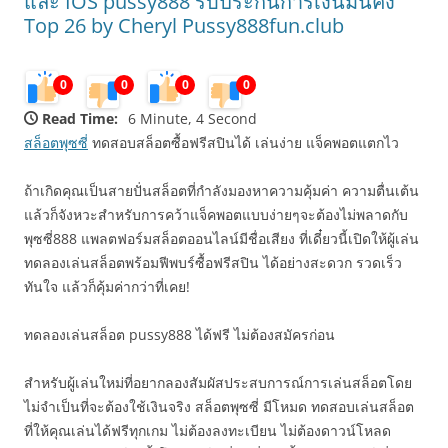
และ IOS pussy888 รับประกันการเงินมั่นคง
Top 26 by Cheryl Pussy888fun.club
0
0
0
0
Read Time:
6 Minute, 4 Second
สล็อตพุซซี่
ทดสอบสล็อตซื้อฟรีสปินได้ เล่นง่าย แจ็คพอตแตกไว
ถ้าเกิดคุณเป็นสายปั่นสล็อตที่กำลังมองหาความคุ้มค่า ความตื่นเต้น
แล้วก็จังหวะสำหรับการคว้าแจ็คพอตแบบง่ายๆจะต้องไม่พลาดกับ
พุซซี่888 แพลตฟอร์มสล็อตออนไลน์มีชื่อเสียง ที่เดี๋ยวนี้เปิดให้ผู้เล่น
ทดลองเล่นสล็อตพร้อมฟีพบร์ซื้อฟรีสปิน ได้อย่างสะดวก รวดเร็ว
ทันใจ แล้วก็คุ้มค่ากว่าที่เคย!
ทดลองเล่นสล็อต pussy888 ได้ฟรี ไม่ต้องสมัครก่อน
สำหรับผู้เล่นใหม่ที่อยากลองสัมผัสประสบการณ์การเล่นสล็อตโดย
ไม่จำเป็นที่จะต้องใช้เงินจริง สล็อตพุซซี่ มีโหมด ทดสอบเล่นสล็อต
ที่ให้คุณเล่นได้ฟรีทุกเกม ไม่ต้องลงทะเบียน ไม่ต้องดาวน์โหลด