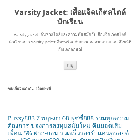
Varsity Jacket: เสื้อแจ็คเก็ตสไตล์
นักเรียน
Varsity Jacket: ค้นหาสไตล์และความทันสมัยกับเสื้อแจ็คเก็ตสไตล์
นักเรียนจาก Varsity Jacket ที่มาพร้อมกับความสะดวกสบายและดีไซน์ที่
เป็นเอกลักษณ์
ข้าม
เมนู
ไป
ยัง
เนื้อหา
คลังเก็บป้ายกำกับ:
สล็อตพุซซี่
Pussy888 7 พฤษภา 68 พุซซี่888 รวมทุกความ
ต้องการ ของการลงทุนสมัยใหม่ คืนยอดเสีย
เพื่อน 5% ฝาก-ถอน รวดเร็วรองรับแอนดรอยด์