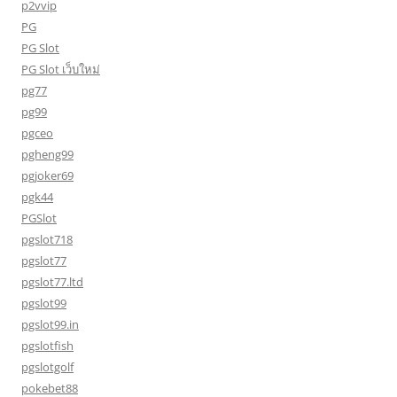
p2vvip
PG
PG Slot
PG Slot เว็บใหม่
pg77
pg99
pgceo
pgheng99
pgjoker69
pgk44
PGSlot
pgslot718
pgslot77
pgslot77.ltd
pgslot99
pgslot99.in
pgslotfish
pgslotgolf
pokebet88