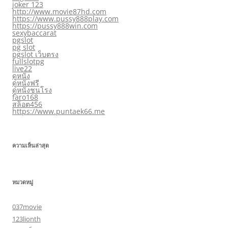
joker 123
http://www.movie87hd.com
https://www.pussy888play.com
https://pussy888win.com
sexybaccarat
pgslot
pg slot
pgslot เว็บตรง
fullslotpg
live22
ดูหนัง
ดูหนังฟรี
ดูหนังชนโรง
faro168
สล็อต456
https://www.puntaek66.me
ความเห็นล่าสุด
หมวดหมู่
037movie
123lionth