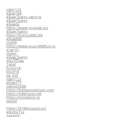
joker123
สล็อต168
สล็อตเว็บตรง แตกง่าย
สล็อตเว็บตรง
สล็อต66
https://www.jinda44.xyz
สล็อตเว็บตรง
https://bonus888.life
สล็อต888
slot99
https://www.pussy888fun.io
บาคาร่า
slotxo
สล็อตเว็บตรง
หนังโป๊ไทย
1xbet
funny18
kiss918
pg slot
joker123
สล็อต777
tokyoslot88
https://betwayvietnam.com
https://jokerasia.net
https://moodeng.in
pgslot
https://918kissauto.xyz
หนังชนโรง
sagame