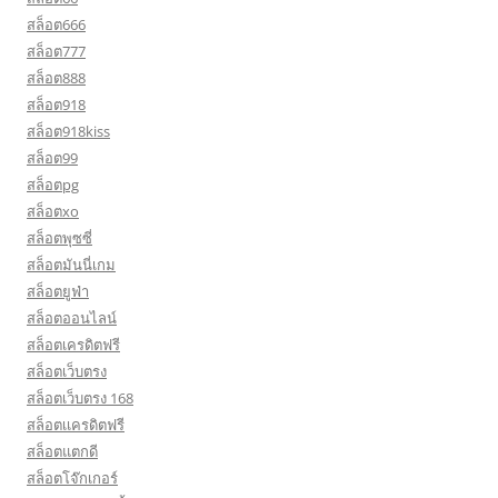
สล็อต666
สล็อต777
สล็อต888
สล็อต918
สล็อต918kiss
สล็อต99
สล็อตpg
สล็อตxo
สล็อตพุซซี่
สล็อตมันนี่เกม
สล็อตยูฟ่า
สล็อตออนไลน์
สล็อตเครดิตฟรี
สล็อตเว็บตรง
สล็อตเว็บตรง 168
สล็อตเเครดิตฟรี
สล็อตแตกดี
สล็อตโจ๊กเกอร์