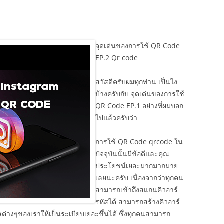
จุดเด่นของการใช้ QR Code
EP.2 Qr code
สวัสดีครับผมทุกท่าน เป็นไง
บ้างครับกับ จุดเด่นของการใช้
QR Code EP.1 อย่างที่ผมบอก
ไปแล้วครับว่า
การใช้ QR Code qrcode ใน
ปัจจุบันนั้นมีข้อดีและคุณ
ประโยชน์เยอะมากมากมาย
เลยนะครับ เนื่องจากว่าทุกคน
สามารถเข้าถึงสแกนคิวอาร์
รหัสได้ สามารถสร้างคิวอาร์
ูลต่างๆของเราให้เป็นระเบียบเยอะขึ้นได้ ซึ่งทุกคนสามารถ