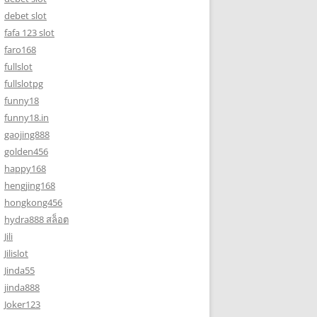
debet slot
fafa 123 slot
faro168
fullslot
fullslotpg
funny18
funny18.in
gaojing888
golden456
happy168
hengjing168
hongkong456
hydra888 สล็อต
Jili
Jilislot
Jinda55
jinda888
Joker123