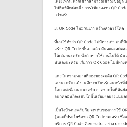
เพียงเท่านี้ พวกเขาก็สามารถเข้าถึงข้อมูลได
ไปพิมพ์อีกต่อหนึ่ง การใช้แรงงาน QR Cod
กว่าครับ
3. QR Code ไม่มีวันเก่า สร้างคิวอาร์โค้ด
ที่ผมใช้คำว่า QR Code ไม่มีทางเก่า มันก็
สร้าง QR Code ขึ้นมาแล้ว มันจะคงอยู่ตล
ได้เสมอนะครับ ซึ่งถ้าหากใช้งานไม่ได้ มัน
นั่นเองนะครับ เรียกว่า QR Code ไม่มีทาง
และในความหมายที่สองของผมคือ QR Code
เลยนะครับ แม้งานศึกษาเรียนรู้ก่อนหน้า
โลก แต่เชื่อเถอะนะครับว่า ตราบใดที่มั
อนาคตมันก็จะเติบโตขึ้นเรื่อยๆอย่างแน่น
เป็นไงบ้างนะครับกับ จุดเด่นของการใช้ Q
รู้และก็ประโยช์จาก QR Code นะครับ ซึ่งแ
บริการ QR Code Generator อย่าง qrcode