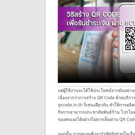
แต่ผู้ใช้งานจะได้ใช้ประโยชน์จากมันอย่างเ
เนื่องจากว่าการสร้าง QR Code ด้วยบริก
qrcode.in.th ก็เช่นเดียวกัน ทำให้การผลิตคิ
กิจการสามารถประชาสัมพันธ์ร้าน โปรโมทโ
ของตนเองได้อย่างไม่ยากเย็นผ่าน QR Code ไ
นอกนั้น การสแกนคิวอาร์รหัสยังช่วยในเรื่อ