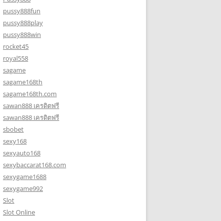
pussy888fun
pussy888play
pussy888win
rocket45
royal558
sagame
sagame168th
sagame168th.com
sawan888 เครดิตฟรี
sawan888 เครดิตฟรี
sbobet
sexy168
sexyauto168
sexybaccarat168.com
sexygame1688
sexygame992
Slot
Slot Online