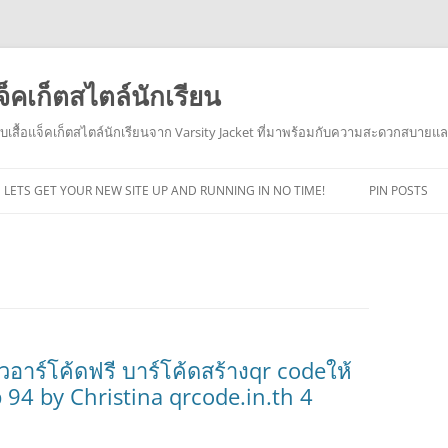
จ็คเก็ตสไตล์นักเรียน
บเสื้อแจ็คเก็ตสไตล์นักเรียนจาก Varsity Jacket ที่มาพร้อมกับความสะดวกสบายและ
ข้าม
ไป
LETS GET YOUR NEW SITE UP AND RUNNING IN NO TIME!
PIN POSTS
ยัง
เนื้อหา
อาร์โค้ดฟรี บาร์โค้ดสร้างqr codeให้
 94 by Christina qrcode.in.th 4