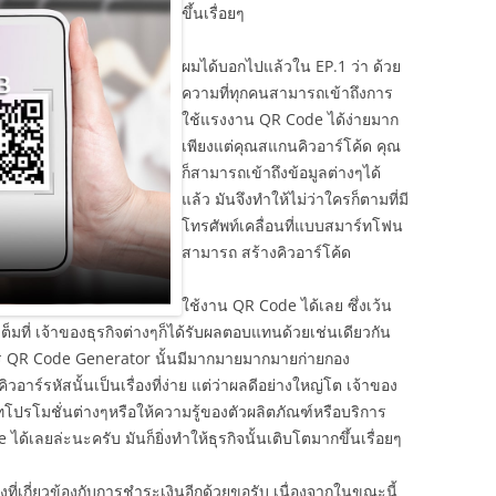
ขึ้นเรื่อยๆ
ผมได้บอกไปแล้วใน EP.1 ว่า ด้วย
ความที่ทุกคนสามารถเข้าถึงการ
ใช้แรงงาน QR Code ได้ง่ายมาก
เพียงแต่คุณสแกนคิวอาร์โค้ด คุณ
ก็สามารถเข้าถึงข้อมูลต่างๆได้
แล้ว มันจึงทำให้ไม่ว่าใครก็ตามที่มี
โทรศัพท์เคลื่อนที่แบบสมาร์ทโฟน
สามารถ สร้างคิวอาร์โค้ด
ใช้งาน QR Code ได้เลย ซึ่งเว้น
ต็มที่ เจ้าของธุรกิจต่างๆก็ได้รับผลตอบแทนด้วยเช่นเดียวกัน
าร QR Code Generator นั้นมีมากมายมากมายก่ายกอง
วอาร์รหัสนั้นเป็นเรื่องที่ง่าย แต่ว่าผลดีอย่างใหญ่โต เจ้าของ
ปรโมชั่นต่างๆหรือให้ความรู้ของตัวผลิตภัณฑ์หรือบริการ
ด้เลยล่ะนะครับ มันก็ยิ่งทำให้ธุรกิจนั้นเติบโตมากขึ้นเรื่อยๆ
งที่เกี่ยวข้องกับการชำระเงินอีกด้วยขอรับ เนื่องจากในขณะนี้