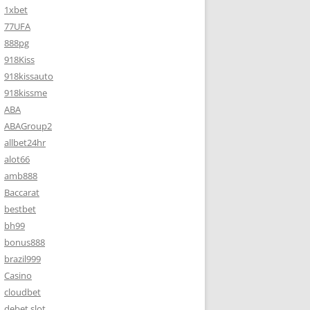
1xbet
77UFA
888pg
918Kiss
918kissauto
918kissme
ABA
ABAGroup2
allbet24hr
alot66
amb888
Baccarat
bestbet
bh99
bonus888
brazil999
Casino
cloudbet
debet slot