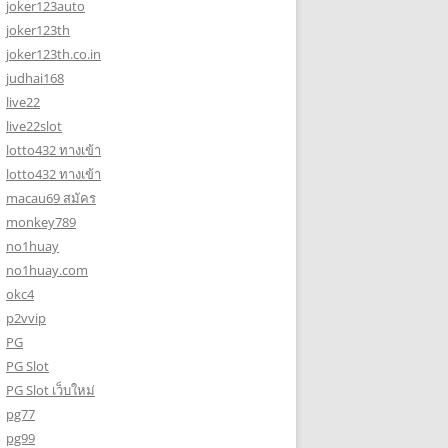
joker123auto
joker123th
joker123th.co.in
judhai168
live22
live22slot
lotto432 ทางเข้า
lotto432 ทางเข้า
macau69 สมัคร
monkey789
no1huay
no1huay.com
okc4
p2vvip
PG
PG Slot
PG Slot เว็บใหม่
pg77
pg99