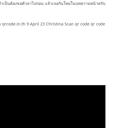
จำเป็นต้องขอตัวลาไปก่อน แล้วเจอกันใหม่ในบทความหน้าครับ
้ด qrcode.in.th 9 April 23 Christina Scan qr code qr code