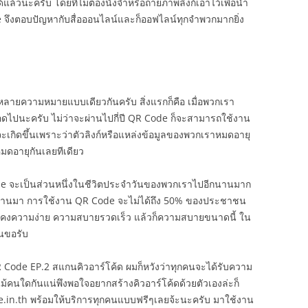
้แล้วนะครับ โดยที่ไม่ต้องนั่งจำหรือถ่ายภาพลิงก์เอาไว้เพื่อนำ
e จึงตอบปัญหากับสื่อออนไลน์และก็ออฟไลน์ทุกจำพวกมากยิ่ง
มีหลายความหมายแบบเดียวกันครับ สิ่งแรกก็คือ เมื่อพวกเรา
อดไปนะครับ ไม่ว่าจะผ่านไปกี่ปี QR Code ก็จะสามารถใช้งาน
จะเกิดขึ้นเพราะว่าตัวลิงก์หรือแหล่งข้อมูลของพวกเราหมดอายุ
หมดอายุกันเลยทีเดียว
 จะเป็นส่วนหนึ่งในชีวิตประจำวันของพวกเราไปอีกนานมาก
ที่ผ่านมา การใช้งาน QR Code จะไม่ได้ถึง 50% ของประชาชน
นยังคงความง่าย ความสบายรวดเร็ว แล้วก็ความสบายขนาดนี้ ใน
อนขอรับ
R Code EP.2 สแกนคิวอาร์โค้ด ผมก็หวังว่าทุกคนจะได้รับความ
ม้คนใดกันแน่พึงพอใจอยากสร้างคิวอาร์โค้ดด้วยตัวเองล่ะก็
.in.th พร้อมให้บริการทุกคนแบบฟรีๆเลยจ้ะนะครับ มาใช้งาน