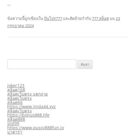
…
ข้อความนี้ถูกเขียนใน
ปั่นโปร777
และติดป้ายกำกับ
777 สล็อต
บน
23
กรกฎาคม 2024
ค้นหา
สำหรับ:
joker123
สล็อต168
สล็อตเว็บตรง แตกง่าย
สล็อตเว็บตรง
สล็อต66
https://www.jinda44.xyz
สล็อตเว็บตรง
https://bonus888.life
สล็อต888
slot99
https://www.pussy888fun.io
บาคาร่า