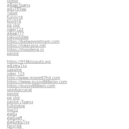
slotxo
สล็อตเว็บตรง
หนังโป๊ไทย
1xbet
funny18
kiss918
pg slot
joker123
สล็อต777
tokyoslot88
https://betwayvietnam.com
https://jokerasia.net
https://moodeng.in
pgslot
https://918kissauto.xyz
หนังชนโรง
sagame
joker 123
http://www.movie87hd.com
https://www.pussy888play.com
https://pussy888win.com
sexybaccarat
pgslot
pg slot
pgslot เว็บตรง
fullslotpg
live22
ดูหนัง
ดูหนังฟรี
ดูหนังชนโรง
faro168