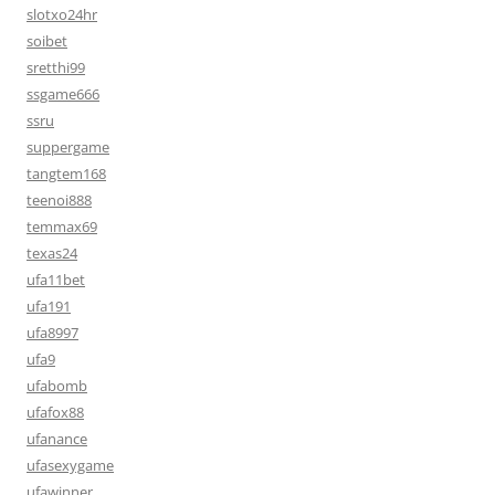
slotxo24hr
soibet
sretthi99
ssgame666
ssru
suppergame
tangtem168
teenoi888
temmax69
texas24
ufa11bet
ufa191
ufa8997
ufa9
ufabomb
ufafox88
ufanance
ufasexygame
ufawinner