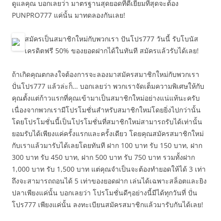
ดูแลคุณ บอกเลยว่า มาตรฐานสุดยอดที่ดีเยี่ยมที่สุดจะต้อง
PUNPRO777 แค่นั้น มาทดลองกันเลย!
สมัครเป็นสมาชิกใหม่กับพวกเรา ปันโปร777 วันนี้ รับโบนัส
เครดิตฟรี 50% ของยอดฝากได้ในทันที สมัครแล้วรับได้เลย!
ถ้าเกิดคุณตกลงใจต้องการจะลองมาสมัครสมาชิกใหม่กับพวกเรา
ปั่นโปร777 แล้วล่ะก็… บอกเลยว่า พวกเราจัดเต็มความพิเศษให้กับ
คุณตั้งแต่ก้าวแรกที่คุณเข้ามาเป็นสมาชิกใหม่อย่างแน่แท้นะครับ
เนื่องจากพวกเรามีโปรโมชั่นสำหรับสมาชิกใหม่โดยยิ่งไปกว่านั้น
โดยโปรโมชั่นนี้เป็นโปรโมชั่นที่สมาชิกใหม่สามารถรับได้เท่านั้น
ยอมรับได้เพียงแค่ครั้งแรกและครั้งเดียว โดยคุณสมัครสมาชิกใหม่
กับเราแล้วมารับได้เลยโดยทันที ฝาก 100 บาท รับ 150 บาท, ฝาก
300 บาท รับ 450 บาท, ฝาก 500 บาท รับ 750 บาท รวมทั้งฝาก
1,000 บาท รับ 1,500 บาท แต่คุณจำเป็นจะต้องทำยอดให้ได้ 3 เท่า
ถึงจะสามารถถอนได้ 5 เท่าของยอดฝาก เล่นได้เฉพาะสล็อตและยิง
ปลาเพียงแค่นั้น บอกเลยว่า โปรโมชั่นดีๆอย่างนี้มีได้ทุกวันที่ ปั่น
โปร777 เพียงแค่นั้น ลงทะเบียนสมัครสมาชิกแล้วมารับกันได้เลย!