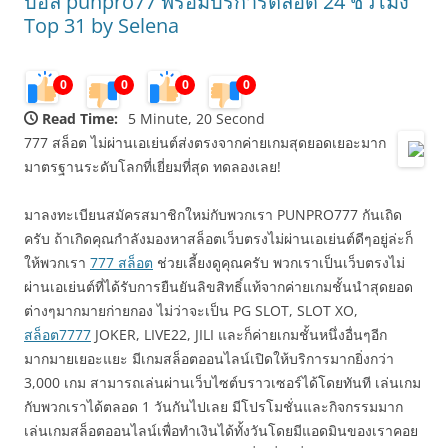
บอล punpro77 พร้อมบริการตลอด 24 ชั่วโมง
Top 31 by Selena
0
0
0
0
Read Time:
5 Minute, 20 Second
777 สล็อต ไม่ผ่านเอเย่นต์ส่งตรงจากค่ายเกมสุดยอดเยอะมาก
มาตรฐานระดับโลกที่เยี่ยมที่สุด ทดลองเลย!
มาลงทะเบียนสมัครสมาชิกใหม่กับพวกเรา PUNPRO777 กันเถิด
ครับ ถ้าเกิดคุณกำลังมองหาสล็อตเว็บตรงไม่ผ่านเอเย่นต์ดีๆอยู่ล่ะก็
ให้พวกเรา
777 สล็อต
ช่วยเลี้ยงดูคุณครับ พวกเราเป็นเว็บตรงไม่
ผ่านเอเย่นต์ที่ได้รับการยืนยันลิขสิทธิ์แท้จากค่ายเกมชั้นนำสุดยอด
ต่างๆมากมายก่ายกอง ไม่ว่าจะเป็น PG SLOT, SLOT XO,
สล็อต7777
JOKER, LIVE22, JILI และก็ค่ายเกมชั้นหนึ่งอื่นๆอีก
มากมายเยอะแยะ มีเกมสล็อตออนไลน์เปิดให้บริการมากยิ่งกว่า
3,000 เกม สามารถเล่นผ่านเว็บไซต์บราวเซอร์ได้โดยทันที เล่นเกม
กับพวกเราได้ตลอด 1 วันกันไปเลย มีโปรโมชั่นและกิจกรรมมาก
เล่นเกมสล็อตออนไลน์เพื่อทำเงินได้ทั้งวันโดยมีแอดมินของเราคอย