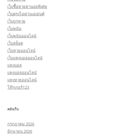
เว็บซื้อหวยฮานอยพิเศษ
เว็บตรงไม่ผ่านเอเย่นต์
เว็บถูกหวย
เว็บพนัน
เว็บพนันออนไลน์
เว็บสล็อต
เว็บหวยออนไลน์
เว็บแทงบอลออนไลน์
แทงบอล
แทงบอลออนไลน์
แทงหวยออนไลน์
โจ๊กเกอร์123
คลังเก็บ
กรกฎาคม 2026
มิถุนายน 2026