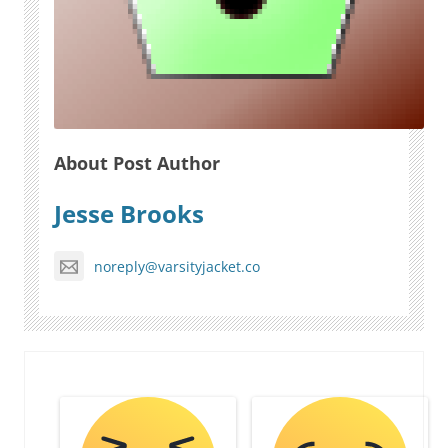
About Post Author
Jesse Brooks
noreply@varsityjacket.co