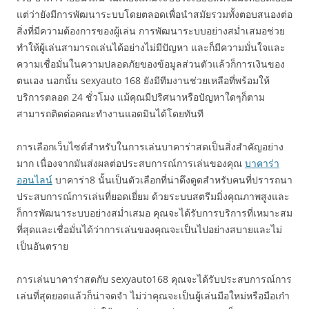
แต่ว่ายังมีการพัฒนาระบบโดยตลอดเพื่อนำสมัยรวมทั้งตอบสนองต่อ
สิ่งที่มีความต้องการของผู้เล่น การพัฒนาระบบอย่างสม่ำเสมอช่วย
ทำให้ผู้เล่นสามารถเล่นได้อย่างไม่มีปัญหา และก็มีความมั่นใจและ
ความเชื่อมั่นในความปลอดภัยของข้อมูลส่วนตัวแล้วก็การเงินของ
ตนเอง นอกนั้น sexyauto 168 ยังมีทีมงานช่วยเหลือที่พร้อมให้
บริการตลอด 24 ชั่วโมง แม้คุณมีปริศนาหรือปัญหาใดๆก็ตาม
สามารถติดต่อคณะทำงานแอดมินได้โดยทันที
การเลือกเว็บไซต์สำหรับในการเล่นบาคาร่าสดเป็นสิ่งสำคัญอย่าง
มาก เนื่องจากมันส่งผลต่อประสบการณ์การเล่นของคุณ
บาคาร่า
ออนไลน์
บาคาร่า8 นั้นเป็นตัวเลือกที่น่าดึงดูดสำหรับคนที่ปรารถนา
ประสบการณ์การเล่นที่ยอดเยี่ยม ด้วยระบบสตรีมมิ่งคุณภาพสูงและ
ก็การพัฒนาระบบอย่างสม่ำเสมอ คุณจะได้รับการบริการที่เหมาะสม
ที่สุดและเชื่อมั่นได้ว่าการเล่นของคุณจะเป็นไปอย่างสบายและไม่
เป็นอันตราย
การเล่นบาคาร่าสดกับ sexyauto168 คุณจะได้รับประสบการณ์การ
เล่นที่สุดยอดแล้วก็น่าจดจำ ไม่ว่าคุณจะเป็นผู้เล่นมือใหม่หรือมือเก๋า