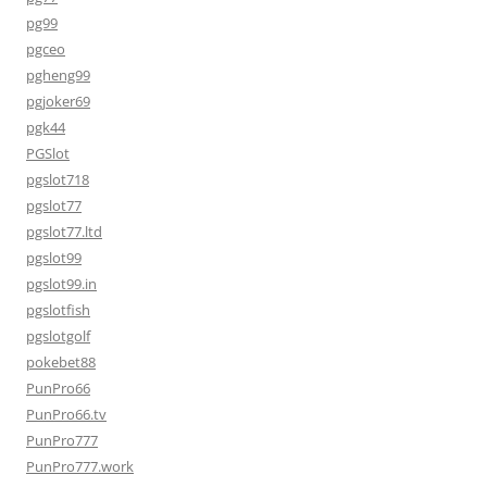
pg99
pgceo
pgheng99
pgjoker69
pgk44
PGSlot
pgslot718
pgslot77
pgslot77.ltd
pgslot99
pgslot99.in
pgslotfish
pgslotgolf
pokebet88
PunPro66
PunPro66.tv
PunPro777
PunPro777.work