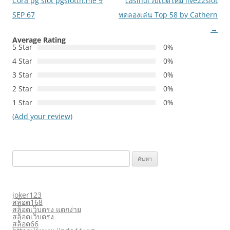
Cora pg slot pgslotth.me 9
casinoเว็บเปิดใหม่ live22slot
SEP 67
ทดลองเล่น Top 58 by Cathern
→
Average Rating
5 Star
0%
4 Star
0%
3 Star
0%
2 Star
0%
1 Star
0%
(Add your review)
ค้นหา
สำหรับ:
joker123
สล็อต168
สล็อตเว็บตรง แตกง่าย
สล็อตเว็บตรง
สล็อต66