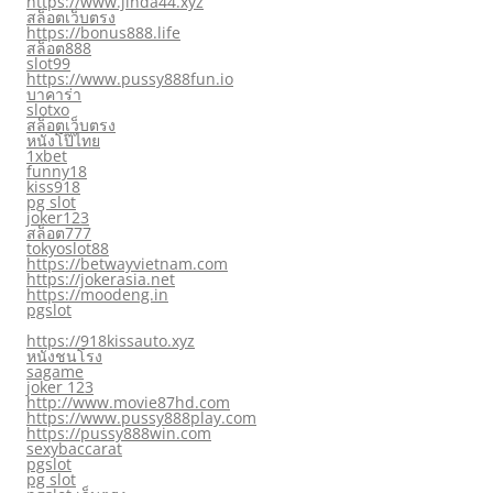
https://www.jinda44.xyz
สล็อตเว็บตรง
https://bonus888.life
สล็อต888
slot99
https://www.pussy888fun.io
บาคาร่า
slotxo
สล็อตเว็บตรง
หนังโป๊ไทย
1xbet
funny18
kiss918
pg slot
joker123
สล็อต777
tokyoslot88
https://betwayvietnam.com
https://jokerasia.net
https://moodeng.in
pgslot
https://918kissauto.xyz
หนังชนโรง
sagame
joker 123
http://www.movie87hd.com
https://www.pussy888play.com
https://pussy888win.com
sexybaccarat
pgslot
pg slot