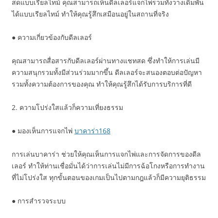
สดแบบเรียลไทม์ คุณสามารถเห็นดีลเลอร์แจกไพ่รวมทั้งวางเดิมพัน
ได้แบบเรียลไทม์ ทำให้คุณรู้สึกเสมือนอยู่ในสถานที่จริง
● ความเกี่ยวข้องกับดีลเลอร์
คุณสามารถสื่อสารกับดีลเลอร์ผ่านทางแชทสด ซึ่งทำให้การเล่นมี
ความสนุกรวมทั้งมีส่วนร่วมมากขึ้น ดีลเลอร์จะสนองตอบต่อปัญหา
รวมทั้งความต้องการของคุณ ทำให้คุณรู้สึกได้รับการบริการที่ดี
2. ความโปร่งใสแล้วก็ความเที่ยงธรรม
● มองเห็นการแจกไพ่
บาคาร่า168
การเล่นบาคาร่า ช่วยให้คุณเห็นการแจกไพ่และการจัดการของดีล
เลอร์ ทำให้ท่านเชื่อมั่นได้ว่าการเล่นไม่มีการฉ้อโกงหรือการทำงาน
ที่ไม่โปร่งใส ทุกขั้นตอนของเกมเป็นไปตามกฎแล้วก็มีความยุติธรรม
● การสำรวจระบบ