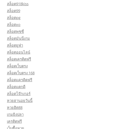
สล็อต918kiss
สล็อต99
สล็อตpg
สล็อตxo
สล็อตพุซซี่
สล็อตมันนี่เกม
สล็อตยูฟ่า
สล็อตออนไลน์
สล็อตเครดิตฟรี
สล็อตเว็บตรง
สล็อตเว็บตรง 168
สล็อตเเครดิตฟรี
สล็อตแตกดี
สล็อตโจ๊กเกอร์
หวยฮานอยวันนี้
หวยฮิต88
เกมยิงปลา
เครดิตฟรี
เว็บซื้อหวย