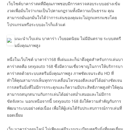
เว็บไซต์บาคาร่าสดที่มีคุณภาพชอบมีการตรวจสอบระบบอย่างเข้ม
งวดเพื่อมั่นใจว่าเกมเป็นไปตามกฎรวมทั้งมีความเป็นธรรม คุณ
สามารถมั่นอกมั่นใจได้ว่าการเล่นของคุณจะไม่ถูกแทรกแซงโดย
โปรแกรมหรือระบบอะไรก็แล้วแต่
แนะนำเว็บเล่น บาคาร่า เว็บยอดนิยม ไม่มีอันตราย ระบบสตรี
มมิ่งคุณภาพสูง
หนึ่งในเว็บไซต์ บาคาร่า168 ที่เด่นและก็น่าดึงดูดสำหรับการเล่นบา
คาร่าสดคือ sexyauto 168 ซึ่งมีความเชี่ยวชาญในการให้บริการบา
คาร่าสดด้วยระบบสตรีมมิ่งคุณภาพสูง ภาพชัดเจนระดับ HD ที่
ทำให้คุณสามารถเห็นทุกการเคลื่อนไหวของดีลเลอร์ได้อย่างชัดเจน
การสตรีมมิ่งที่ไม่มีการกระตุกและก็ความมีประสิทธิภาพสูงทำให้คุณ
สามารถสนุกสนานกับการเล่นได้อย่างสม่ำเสมอและไม่มีการ
ขัดจังหวะ นอกเหนือจากนี้ sexyauto 168 ยังให้ความสำคัญกับการ
พัฒนาระบบอย่างต่อเนื่อง เพื่อให้ผู้เล่นได้รับประสบการณ์การเล่นที่
ยอดเยี่ยม
เว็บ บาคาร่าออนไลน์ ไม่เพียงแค่มีระบบระเบียบสตรีมมิ่งที่ยอดเยี่ยม