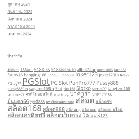
ตุลาคม 2024
กันยายน 2024
สิงหาคม 2024
กรกฎาคม 2024
เมษายน 2024
ป้ายกำกับ
918Kiss
918kissauto
188bet
allbet24hr
168slot
bonus888
faro168
Joker123
funny18
hengjing168
Joker123th
jinda55
jinda888
live22
PGSlot
PG Slot
PunPro777
Pussy888
PG
pg77
Slotxo
sagame168th
Slot
tangtem168
pussy888fun
slot168
sretthi99
บาคาร่า
คาสิโนออนไลน์
บาคาร่า168
temmax69
ทางเข้าpg
สล็อต
ปั่นแตก66
สล็อต99
พุซซี่888
มหาวิทยาลัยราชภัฏ
สล็อต168
สล็อต888
สล็อตpg
สล็อตxo
สล็อตออนไลน์
สล็อตเว็บตรง
สล็อตเครดิตฟรี
โจ๊กเกอร์123