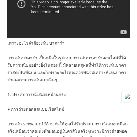
เพราะอะไรจำต้องเล่น บาคาร่า
การเล่นบาคาร่า เป็นหนึ่งในรูปแบบการเล่นบาคาร่าออนไลน์ที่ได้
รับความนิยมอย่างยิ่งในตอนนี้ มีหลายเหตุผลที่ทำให้การเล่นบาคา
ร่าสดเป็นที่นิยม และก็เพราะอะไรคุณควรพินิจพิเคราะห์เล่นบาคา
ร่าสดแทนการเล่นแบบอื่นๆ
1. ประสบการณ์เสมอเหมือนจริง
● การถ่ายทอดสดแบบเรียลไทม์
การเล่น sexyauto168 จะก่อให้คุณได้รับประสบการณ์เสมอเหมือน
จริงเสมือนว่าคุณนั่งพักผ่อนอยู่ในคาสิโนจริงๆเพราะมีการถ่ายทอด