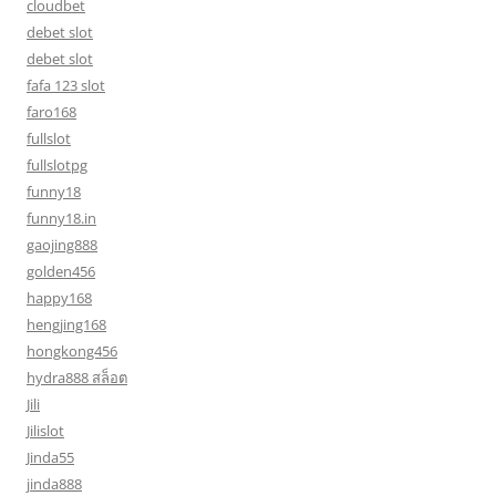
cloudbet
debet slot
debet slot
fafa 123 slot
faro168
fullslot
fullslotpg
funny18
funny18.in
gaojing888
golden456
happy168
hengjing168
hongkong456
hydra888 สล็อต
Jili
Jilislot
Jinda55
jinda888