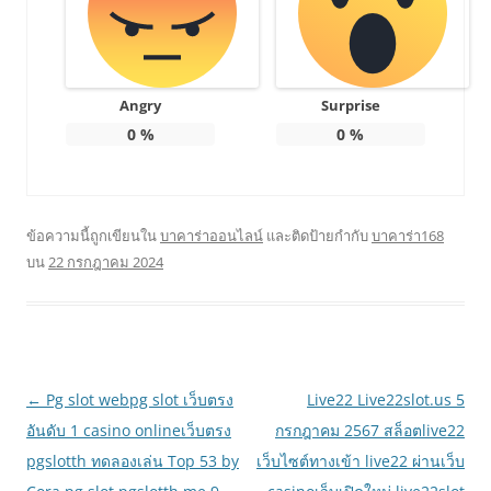
Angry
Surprise
0
%
0
%
ข้อความนี้ถูกเขียนใน
บาคาร่าออนไลน์
และติดป้ายกำกับ
บาคาร่า168
บน
22 กรกฎาคม 2024
เมนู
←
Pg slot webpg slot เว็บตรง
Live22 Live22slot.us 5
นำทาง
อันดับ 1 casino onlineเว็บตรง
กรกฎาคม 2567 สล็อตlive22
เรื่อง
pgslotth ทดลองเล่น Top 53 by
เว็บไซต์ทางเข้า live22 ผ่านเว็บ