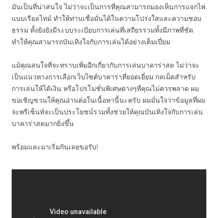
มันเป็นที่น่าสนใจ ไม่ว่าจะเป็นการที่คุณสามารถมองเห็นการแจกไพ่
แบบเรียลไทม์ ทำให้ท่านเชื่อมั่นได้ในความโปร่งใสและความชอบ
ธรรม ทั้งยังยังมีระบบระเบียบการเล่นที่เสถียรรวมทั้งมีภาพที่ชัด
ทำให้คุณสามารถบันเทิงใจกับการเล่นได้อย่างเต็มเปี่ยม
แม้คุณสนใจที่จะทราบเพิ่มอีกเกี่ยวกับการเล่นบาคาร่าสด ไม่ว่าจะ
เป็นแนวทางการเลือกเว็บไซต์บาคาร่าที่ยอดเยี่ยม กลเม็ดสำหรับ
การเล่นให้ได้เงิน หรือโปรโมชั่นพิเศษต่างๆที่คุณไม่ควรพลาด ผม
ขอเชิญชวนให้คุณอ่านต่อในเนื้อหานี้นะครับ ผมมั่นใจว่าข้อมูลที่ผม
จะพรีเซ็นท์จะเป็นประโยชน์รวมทั้งช่วยให้คุณบันเทิงใจกับการเล่น
บาคาร่าสดมากยิ่งขึ้น
พร้อมและมาเริ่มกันเลยขอรับ!