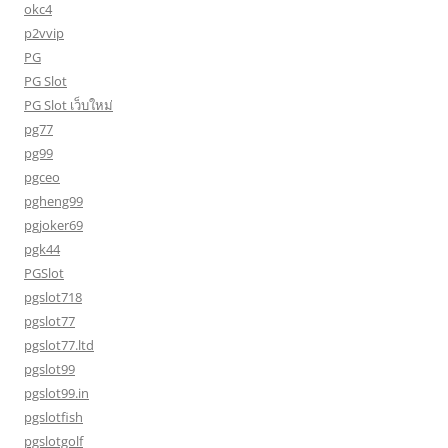
okc4
p2vvip
PG
PG Slot
PG Slot เว็บใหม่
pg77
pg99
pgceo
pgheng99
pgjoker69
pgk44
PGSlot
pgslot718
pgslot77
pgslot77.ltd
pgslot99
pgslot99.in
pgslotfish
pgslotgolf