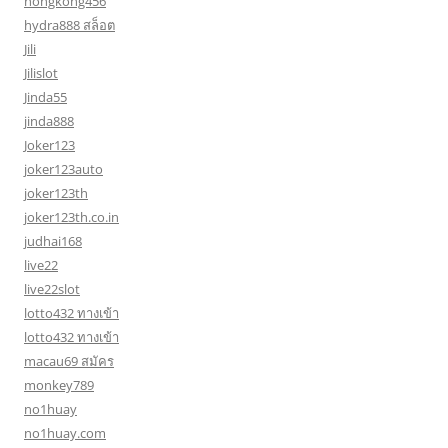
hongkong456
hydra888 สล็อต
Jili
Jilislot
Jinda55
jinda888
Joker123
joker123auto
joker123th
joker123th.co.in
judhai168
live22
live22slot
lotto432 ทางเข้า
lotto432 ทางเข้า
macau69 สมัคร
monkey789
no1huay
no1huay.com