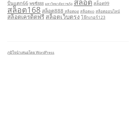
สล็อต
ปั่นแตก66
สล็อต99
พุซซี่888
มหาวิทยาลัยราชภัฏ
สล็อต168
สล็อต888
สล็อตpg
สล็อตxo
สล็อตออนไลน์
สล็อตเว็บตรง
สล็อตเครดิตฟรี
โจ๊กเกอร์123
ภูมิใจนำเสนอโดย WordPress