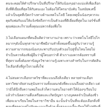
คนจะคอยให้คำปรึกษาเป็นที่ปรึกษาให้กับน้องๆอย่างแน่แท้เพื่อเลือก
สิ่งที่ดีเยี่ยมที่สุดให้กับตนเอง ไม่ต้องให้ใครมาบังคับ ในสมัยพ.ศนี้
แล้วเป็นยุคที่เปิดกว้างทางด้านเทคโนโลยี โดยเหตุนั้นน้องๆควรจะ
คุยกับพ่อกับแม่ให้แจ้งชัดถึงการเป็นตัวเองที่ดีเยี่ยมที่สุดในเวอร์ชั่นที่
คุณพ่อและก็รวมทั้งคุณแม่ควรต้องพึงใจ
3.ไม่เลือกแผนกที่คนอื่นคิดว่าหางานง่าย เพราะว่าเทคโนโลยีไปไก
ลมากๆดังนั้นทุกสาขาอาชีพมีงานทำทั้งหมดขึ้นอยู่กับว่าความรู้
ความสามารถของน้องๆจะพาปรับปรุงตัวเองไปสู่ขั้นไหนโดยไม่
จำเป็นควรต้องฟังผู้อื่นว่าผู้ใดบอกว่าดี ตัวเราเองควรต้องทราบดี
ที่สุดรวมทั้งต้องหาข้อมูลวิชาความรู้เฉพาะทางสำหรับในการตัดสิน
ใจเลือกสิ่งที่ถูกใจรวมทั้งใช่
4.ไม่สมควรเลือกภาควิชาที่คะแนนถึงสิ่งเดียว หลายท่านเลือก
มหาวิทยาลัยสวนสุนันทารวมทั้งแผนกดังที่คะแนนถึงอย่างเดียว แต่
ว่ามิได้นึกถึงความพอใจแล้วก็ความสนใจอาจทำให้น้องๆเรียนไป
แล้วกำเนิดความตึงเครียดและเกิดปัญหา บางบุคคลจำเป็นต้องซิ่ว
เพื่อจะมาเรียนใหม่ในสาขาวิชาอื่น ฉะนั้นจำเป็นที่จะต้องเลือกสิ่งที่
ชอบที่สุดควบคู่ไปกับคะแนนถึงด้วย ทั้งสองแบบงี้จะมีผลให้ไปสู่ฝันที่