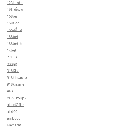
123lionth
168 สล็อต
168pg
168slot
168สล็อต
188bet
188betth
1xbet
77UFA
888pg
918Kiss
918kissauto
918kissme
ABA
ABAGroup2
allbet24hr
alot66
amb888
Baccarat