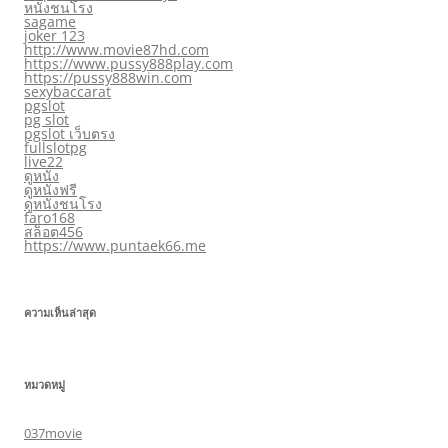
หนังชนโรง
sagame
joker 123
http://www.movie87hd.com
https://www.pussy888play.com
https://pussy888win.com
sexybaccarat
pgslot
pg slot
pgslot เว็บตรง
fullslotpg
live22
ดูหนัง
ดูหนังฟรี
ดูหนังชนโรง
faro168
สล็อต456
https://www.puntaek66.me
ความเห็นล่าสุด
หมวดหมู่
037movie