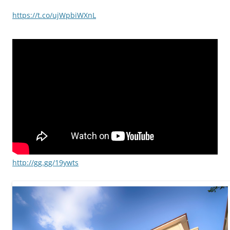
https://t.co/ujWpbiWXnL
http://gg.gg/19ywts