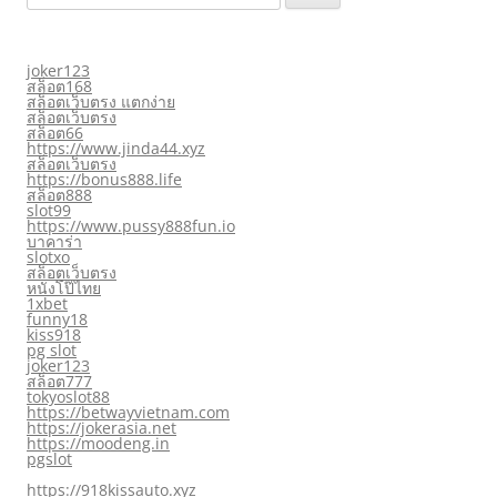
สำหรับ:
joker123
สล็อต168
สล็อตเว็บตรง แตกง่าย
สล็อตเว็บตรง
สล็อต66
https://www.jinda44.xyz
สล็อตเว็บตรง
https://bonus888.life
สล็อต888
slot99
https://www.pussy888fun.io
บาคาร่า
slotxo
สล็อตเว็บตรง
หนังโป๊ไทย
1xbet
funny18
kiss918
pg slot
joker123
สล็อต777
tokyoslot88
https://betwayvietnam.com
https://jokerasia.net
https://moodeng.in
pgslot
https://918kissauto.xyz