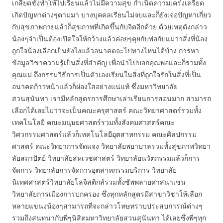
เกลียดชังทำให้ไปเรียนแล้วไม่มีความสุข กำเนิดความเคร่งเครียด
เกิดปัญหาต่างๆตามมา บางบุคคลเรียนไม่จบและก็ยังเจอปัญหาเกี่ยว
กับสุขภาพกายแล้วก็สุขภาพที่เกิดขึ้นกับจิตอีกด้วย ด้วยเหตุดังกล่าว
น้องๆจำเป็นต้องเปิดใจให้กว้างแล้วค่อยๆคุยกับพ่อกับแม่ว่าสิ่งที่น้อง
ถูกใจน้องเลือกเป็นยังไงแล้วอนาคตจะไปทางไหนได้บ้าง การหา
ข้อมูลวิชาความรู้เป็นสิ่งที่สำคัญ เพื่อนำไปบอกคุณพ่อและก็รวมทั้ง
คุณแม่ ถึงกรรมวิธีการเป็นตัวเองเรียนในสิ่งที่ถูกใจรักในสิ่งที่เป็น
อนาคตก้าวหน้าแล้วก็ผ่องใสอย่างแน่แท้ ซึ่งมหาวิทยาลัย
สวนสุนันทา เรามีหลักสูตรการศึกษาเล่าเรียนการสอนมาก สามารถ
เลือกได้เลยไม่ว่าจะเป็นคณะครุศาสตร์ คณะวิทยาศาสตร์รวมทั้ง
เทคโนโลยี คณะมนุษยศาสตร์รวมทั้งสังคมศาสตร์คณะ
วิศวกรรมศาสตร์แล้วก็เทคโนโลยีอุตสาหกรรม คณะศิลปกรรม
ศาสตร์ คณะวิทยาการจัดแจง วิทยาลัยพยาบาลรวมทั้งสุขภาพวิทยา
ลัยสถาปัตย์ วิทยาลัยสหเวชศาสตร์ วิทยาลัยนวัตกรรมแล้วก็การ
จัดการ วิทยาลัยการจัดการอุตสาหกรรมบริการ วิทยาลัย
นิเทศศาสตร์วิทยาลัยโลจิสติกส์รวมทั้งซัพพลายศาสนาเชน
วิทยาลัยการเมืองการปกครอง ซึ่งทุกหลักสูตรมีสาขาวิชาให้เลือก
หลายแขนงน้องๆสามารถที่จะกล่าวโทษทราบประสบการณ์ต่างๆ
รวมถึงสนทนากับพี่ๆนิสิตมหาวิทยาลัยสวนสุนันทา ได้เลยซึ่งพี่ๆทุก