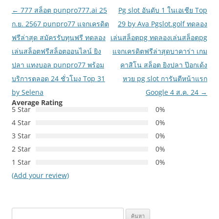
เมนู
←
777 สล็อต punpro777.ai 25
Pg slot อันดับ 1 ในเอเชีย Top
นำทาง
ก.ย. 2567 punpro77 แจกเครดิต
29 by Ava Pgslot.golf ทดลอง
เรื่อง
ฟรีล่าสุด สมัครรับทุนฟรี ทดลอง
เล่นสล็อตpg ทดลองเล่นสล็อตpg
เล่นสล็อตฟรีสล็อตออนไลน์ ยิง
แจกเครดิตฟรีล่าสุดบาคาร่า เกม
ปลา แทงบอล punpro77 พร้อม
คาสิโน สล็อต ยิงปลา ป๊อกเด้ง
บริการตลอด 24 ชั่วโมง Top 31
หวย pg slot การันตีหน้าแรก
by Selena
Google 4 ส.ค. 24
→
Average Rating
5 Star
0%
4 Star
0%
3 Star
0%
2 Star
0%
1 Star
0%
(Add your review)
ค้นหา