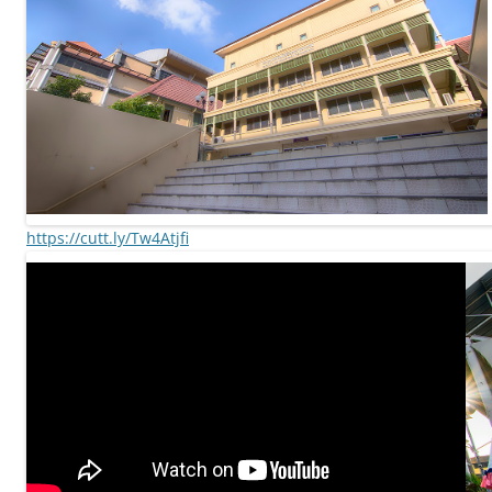
https://cutt.ly/Tw4Atjfi