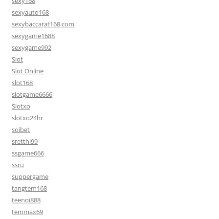
sexy168
sexyauto168
sexybaccarat168.com
sexygame1688
sexygame992
Slot
Slot Online
slot168
slotgame6666
Slotxo
slotxo24hr
soibet
sretthi99
ssgame666
ssru
suppergame
tangtem168
teenoi888
temmax69