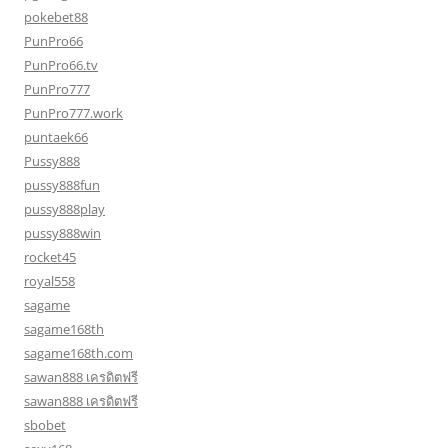
pokebet88
PunPro66
PunPro66.tv
PunPro777
PunPro777.work
puntaek66
Pussy888
pussy888fun
pussy888play
pussy888win
rocket45
royal558
sagame
sagame168th
sagame168th.com
sawan888 เครดิตฟรี
sawan888 เครดิตฟรี
sbobet