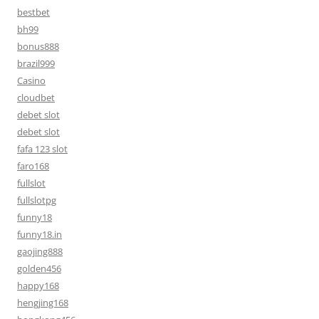
bestbet
bh99
bonus888
brazil999
Casino
cloudbet
debet slot
debet slot
fafa 123 slot
faro168
fullslot
fullslotpg
funny18
funny18.in
gaojing888
golden456
happy168
hengjing168