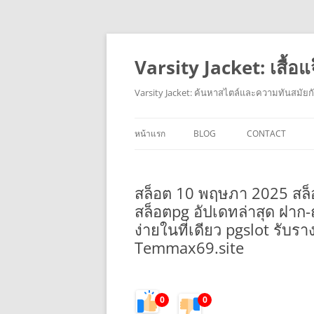
Varsity Jacket: เสื้อแ
Varsity Jacket: ค้นหาสไตล์และความทันสมัยกั
หน้าแรก
BLOG
CONTACT
สล็อต 10 พฤษภา 2025 สล็
สล็อตpg อัปเดทล่าสุด ฝาก
ง่ายในที่เดียว pgslot รับร
Temmax69.site
0
0