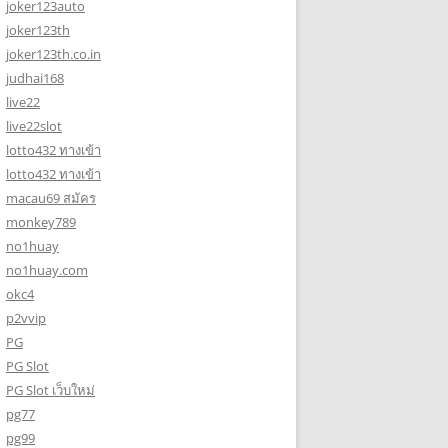
joker123auto
joker123th
joker123th.co.in
judhai168
live22
live22slot
lotto432 ทางเข้า
lotto432 ทางเข้า
macau69 สมัคร
monkey789
no1huay
no1huay.com
okc4
p2vvip
PG
PG Slot
PG Slot เว็บใหม่
pg77
pg99