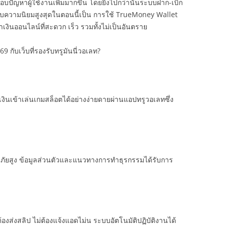
บปัญหาผู้ใช้งานเพิ่มมากขึ้น โดยยิ่งไปกว่านั้นระบบฝาก-เบิก
ด้รับความนิยมสูงสุดในตอนนี้เป็น การใช้ TrueMoney Wallet
๋าเงินออนไลน์ที่สะดวก เร็ว รวมทั้งไม่เป็นอันตราย
กับเว็บที่รองรับทรูมันนี่วอเลท?
งินเข้าเล่นเกมสล็อตได้อย่างง่ายดายผ่านแอปทรูวอเลทซึ่ง
ัยสูง ข้อมูลส่วนตัวและแนวทางการทำธุรกรรมได้รับการ
่ต้องส่งสลิป ไม่ต้องแจ้งแอดไม่น ระบบอัตโนมัติปฏิบัติงานได้