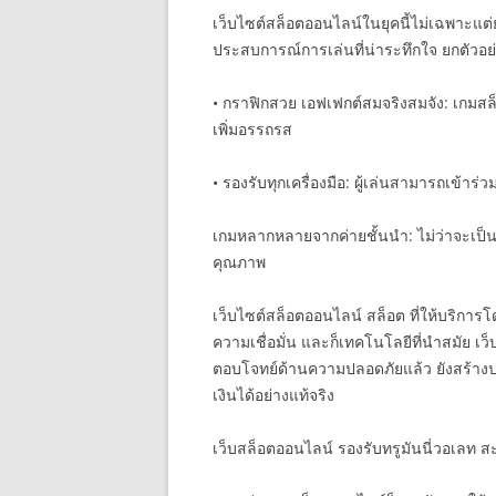
เว็บไซต์สล็อตออนไลน์ในยุคนี้ไม่เฉพาะแต่
ประสบการณ์การเล่นที่น่าระทึกใจ ยกตัวอย่
• กราฟิกสวย เอฟเฟกต์สมจริงสมจัง: เกมสล็
เพิ่มอรรถรส
• รองรับทุกเครื่องมือ: ผู้เล่นสามารถเข้าร่
เกมหลากหลายจากค่ายชั้นนำ: ไม่ว่าจะเป็น PG
คุณภาพ
เว็บไซต์สล็อตออนไลน์ สล็อต ที่ให้บริกา
ความเชื่อมั่น และก็เทคโนโลยีที่นำสมัย เ
ตอบโจทย์ด้านความปลอดภัยแล้ว ยังสร้างป
เงินได้อย่างแท้จริง
เว็บสล็อตออนไลน์ รองรับทรูมันนี่วอเลท สะ