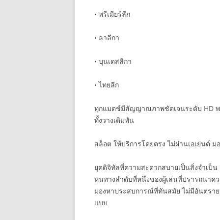
• พรีเมียร์ลีก
• ลาลีกา
• บุนเดสลีกา
• ไทยลีก
ทุกแมตช์มีสัญญาณภาพชัดเจนระดับ HD พร
ทั้งวางเดิมพัน
สล็อต ให้บริการโดยตรง ไม่ผ่านเอเย่นต์ 
ยุคดิจิทัลที่ความสะดวกสบายเป็นสิ่งจำเป็น
หนทางลำดับที่หนึ่งของผู้เล่นที่ปรารถนา
มองหาประสบการณ์ที่ทันสมัย ไม่มีอันตร
แบบ