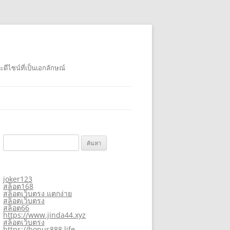
ดีไซน์ที่เป็นเอกลักษณ์
ค้นหา
สำหรับ:
joker123
สล็อต168
สล็อตเว็บตรง แตกง่าย
สล็อตเว็บตรง
สล็อต66
https://www.jinda44.xyz
สล็อตเว็บตรง
https://bonus888.life