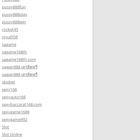
pussy888fun
pussy888play
pussy888win
rocket45
royal558
sagame
sagame168th
sagame168th.com
sawan888 เครดิตฟรี
sawan888 เครดิตฟรี
sbobet
sexy168
sexyauto168
sexybaccarat168.com
sexygame1688
sexygame992
Slot
Slot Online