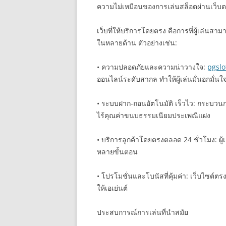
ความไม่เหมือนของการเล่นสล็อตผ่านเว็บ
เว็บที่ให้บริการโดยตรง คือการที่ผู้เล่นสา
ในหลายด้าน ตัวอย่างเช่น:
• ความปลอดภัยและความน่าวางใจ:
pgslo
ออนไลน์ระดับสากล ทำให้ผู้เล่นมั่นอกมั่นใจ
• ระบบฝาก-ถอนอัตโนมัติ เร็วไว: กระบวนกา
ไร้คุณค่าขนบธรรมเนียมประเพณีแฝง
• บริการลูกค้าโดยตรงตลอด 24 ชั่วโมง: ผู้เ
หลายขั้นตอน
• โปรโมชั่นและโบนัสที่คุ้มค่า: เว็บไซต์ต
ให้เอเย่นต์
ประสบการณ์การเล่นที่นำสมัย