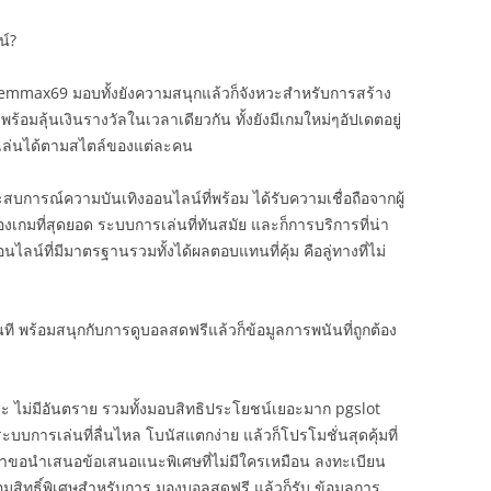
น์?
emmax69 มอบทั้งยังความสนุกแล้วก็จังหวะสำหรับการสร้าง
้อมลุ้นเงินรางวัลในเวลาเดียวกัน ทั้งยังมีเกมใหม่ๆอัปเดตอยู่
อกเล่นได้ตามสไตล์ของแต่ละคน
ะสบการณ์ความบันเทิงออนไลน์ที่พร้อม ได้รับความเชื่อถือจากผู้
มที่สุดยอด ระบบการเล่นที่ทันสมัย และก็การบริการที่น่า
ลน์ที่มีมาตรฐานรวมทั้งได้ผลตอบแทนที่คุ้ม คือลู่ทางที่ไม่
นที พร้อมสนุกกับการดูบอลสดฟรีแล้วก็ข้อมูลการพนันที่ถูกต้อง
ไม่มีอันตราย รวมทั้งมอบสิทธิประโยชน์เยอะมาก pgslot
บบการเล่นที่ลื่นไหล โบนัสแตกง่าย แล้วก็โปรโมชั่นสุดคุ้มที่
ี้เราขอนำเสนอข้อเสนอแนะพิเศษที่ไม่มีใครเหมือน ลงทะเบียน
้อมสิทธิ์พิเศษสำหรับการ มองบอลสดฟรี แล้วก็รับ ข้อมูลการ