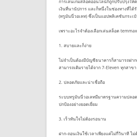
การเล่นเกมสล็อตออนไลน์ก็ถูกปรับปรุงให้ตอ
เงินที่นานัปการ และก็หนึ่งในช่องทางที่ไ
(ทรูมันนี่วอเลท) ซึ่งเป็นแอปพลิเคชันกระเป
เพราะอะไรจำต้องเลือกเล่นสล็อต temmax69 
1. สบายและก็ง่าย
ไม่จำเป็นต้องมีบัญชีธนาคารก็สามารถฝากเ
สามารถเติมรายได้จาก 7-Eleven ทุกสาขา
2. ปลอดภัยและน่าเชื่อถือ
ระบบทรูมันนี่วอเลทมีมาตรฐานความปลอดภ
ปกป้องอย่างยอดเยี่ยม
3. เร็วทันใจไม่ต้องรอนาน
ฝาก-ถอนเงินใช้เวลาเพียงแค่ไม่กี่วินาที ไม