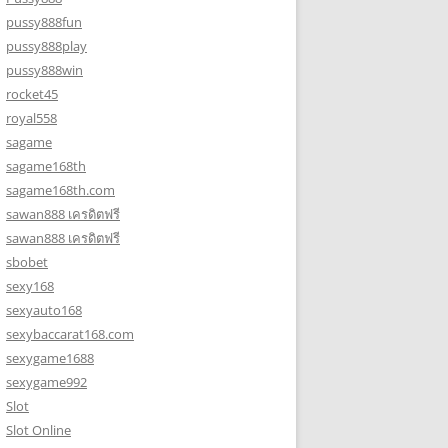
pussy888fun
pussy888play
pussy888win
rocket45
royal558
sagame
sagame168th
sagame168th.com
sawan888 เครดิตฟรี
sawan888 เครดิตฟรี
sbobet
sexy168
sexyauto168
sexybaccarat168.com
sexygame1688
sexygame992
Slot
Slot Online