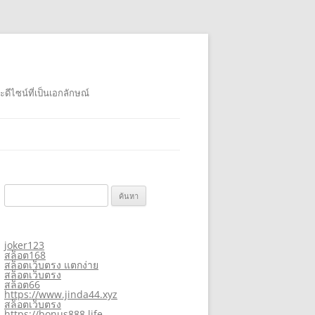
ดีไซน์ที่เป็นเอกลักษณ์
ค้นหา
สำหรับ:
joker123
สล็อต168
สล็อตเว็บตรง แตกง่าย
สล็อตเว็บตรง
สล็อต66
https://www.jinda44.xyz
สล็อตเว็บตรง
https://bonus888.life