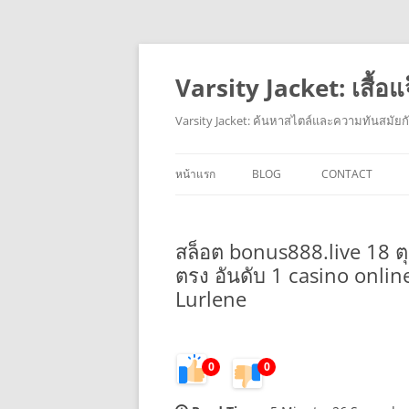
Varsity Jacket: เสื้อแ
Varsity Jacket: ค้นหาสไตล์และความทันสมัยกั
หน้าแรก
BLOG
CONTACT
สล็อต bonus888.live 18 ต
ตรง อันดับ 1 casino onlin
Lurlene
0
0