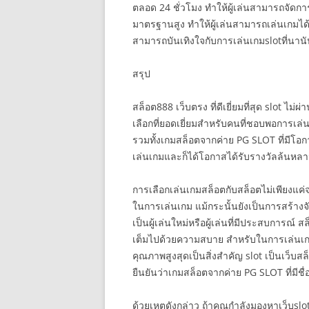
ตลอด 24 ชั่วโมง ทำให้ผู้เล่นสามารถจัดก
มาตรฐานสูง ทำให้ผู้เล่นสามารถเล่นเกมได้อ
สามารถบันเทิงใจกับการเล่นเกมslotที่นานั
สรุป
สล็อต888 เว็บตรง ที่ดีเยี่ยมที่สุด slot ไม่ผ
เลือกที่ยอดเยี่ยมสำหรับคนที่ชอบพอการเล่น
รวมทั้งเกมสล็อตจากค่าย PG SLOT ที่มีโอก
เล่นเกมและก็ได้โอกาสได้รับรางวัลล้นหล
การเลือกเล่นเกมสล็อตกับสล็อตไม่เพียงแค
ในการเล่นเกม แม้กระนั้นยังเป็นการสร้างจ
เป็นผู้เล่นใหม่หรือผู้เล่นที่มีประสบการ
เต็มไปด้วยความสบาย สำหรับในการเล่นเกม
คุณภาพสูงสุดเป็นสิ่งสำคัญ slot เป็นเว็บสล็
ยืนยันว่าเกมสล็อตจากค่าย PG SLOT ที่มีชื่อ
ด้วยเหตุดังกล่าว ถ้าคุณกำลังมองหาเว็บslo