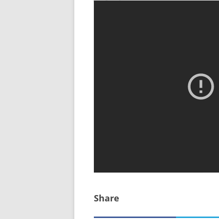
Share