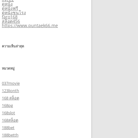
ดูหนัง
ดูหนังฟรี
ดูหนังชนโรง
faro168
สล็อต456
https://www.puntaek66.me
ความเห็นล่าสุด
หมวดหมู่
037movie
123lionth
168 สล็อต
168pg
168slot
168สล็อต
188bet
188betth