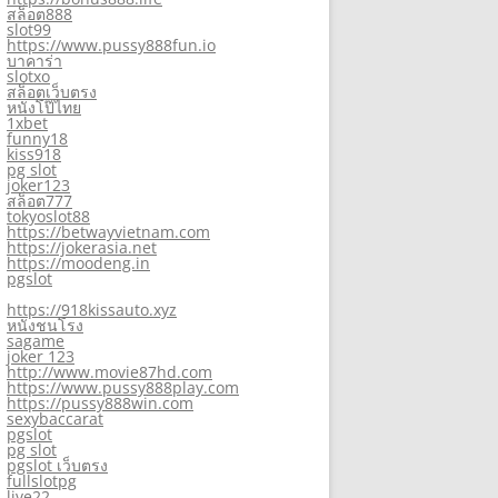
สล็อต888
slot99
https://www.pussy888fun.io
บาคาร่า
slotxo
สล็อตเว็บตรง
หนังโป๊ไทย
1xbet
funny18
kiss918
pg slot
joker123
สล็อต777
tokyoslot88
https://betwayvietnam.com
https://jokerasia.net
https://moodeng.in
pgslot
https://918kissauto.xyz
หนังชนโรง
sagame
joker 123
http://www.movie87hd.com
https://www.pussy888play.com
https://pussy888win.com
sexybaccarat
pgslot
pg slot
pgslot เว็บตรง
fullslotpg
live22