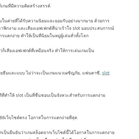
ต์เกมที่มีความคิดสร้างสรรค์
ยี่ยมในค่ายที่ได้รับความนิยมและยอมรับอย่างมากมาย ด้วยการ
กราฟิกงาม และเสียงเอฟเฟกต์ที่น่าเร้าใจ slot มอบประสบการณ์
ตกง่าย ทำให้เป็นที่นิยมในหมู่ผู้เล่นทั่วทั้งโลก
ก็เสียงเอฟเฟกต์ที่เหมือนจริง ทำให้การเล่นเกมเป็น
มายธีมและแบบ ไม่ว่าจะเป็นเกมแนวเผชิญภัย, แฟนตาซี,
slot
ีที่ทำให้ slot เป็นที่ชื่นชอบเป็นจังหวะสำหรับการแตกง่าย
888เว็บไซต์ตรง โอกาสในการแตกง่ายที่สุด
งมากเป็นยืนยันว่าเกมสล็อตจากเว็บไซต์นี้ได้โอกาสในการแตกง่าย