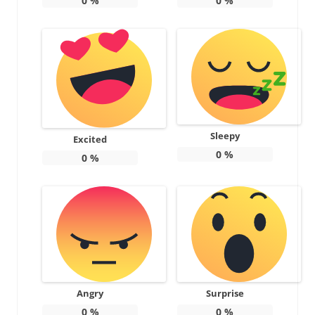
0
%
0
%
Sleepy
Excited
0
%
0
%
Angry
Surprise
0
%
0
%