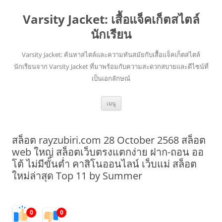
Varsity Jacket: เสื้อแจ็คเก็ตสไตล์
นักเรียน
Varsity Jacket: ค้นหาสไตล์และความทันสมัยกับเสื้อแจ็คเก็ตสไตล์
นักเรียนจาก Varsity Jacket ที่มาพร้อมกับความสะดวกสบายและดีไซน์ที่
เป็นเอกลักษณ์
ข้าม
เมนู
ไป
ยัง
เนื้อหา
สล็อต rayzubiri.com 28 October 2568 สล็อต
web ใหญ่ สล็อตเว็บตรงแตกง่าย ฝาก-ถอน ออ
โต้ ไม่มีขั้นต่ำ คาสิโนออนไลน์ เว็บแม่ สล็อต
ใหม่ล่าสุด Top 11 by Summer
0
0