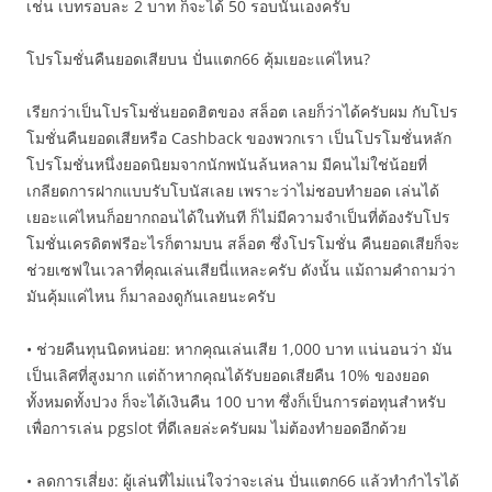
เช่น เบทรอบละ 2 บาท ก็จะได้ 50 รอบนั่นเองครับ
โปรโมชั่นคืนยอดเสียบน ปั่นแตก66 คุ้มเยอะแค่ไหน?
เรียกว่าเป็นโปรโมชั่นยอดฮิตของ สล็อต เลยก็ว่าได้ครับผม กับโปร
โมชั่นคืนยอดเสียหรือ Cashback ของพวกเรา เป็นโปรโมชั่นหลัก
โปรโมชั่นหนึ่งยอดนิยมจากนักพนันล้นหลาม มีคนไม่ใช่น้อยที่
เกลียดการฝากแบบรับโบนัสเลย เพราะว่าไม่ชอบทำยอด เล่นได้
เยอะแค่ไหนก็อยากถอนได้ในทันที ก็ไม่มีความจำเป็นที่ต้องรับโปร
โมชั่นเครดิตฟรีอะไรก็ตามบน สล็อต ซึ่งโปรโมชั่น คืนยอดเสียก็จะ
ช่วยเซฟในเวลาที่คุณเล่นเสียนี่แหละครับ ดังนั้น แม้ถามคำถามว่า
มันคุ้มแค่ไหน ก็มาลองดูกันเลยนะครับ
• ช่วยคืนทุนนิดหน่อย: หากคุณเล่นเสีย 1,000 บาท แน่นอนว่า มัน
เป็นเลิศที่สูงมาก แต่ถ้าหากคุณได้รับยอดเสียคืน 10% ของยอด
ทั้งหมดทั้งปวง ก็จะได้เงินคืน 100 บาท ซึ่งก็เป็นการต่อทุนสำหรับ
เพื่อการเล่น pgslot ที่ดีเลยล่ะครับผม ไม่ต้องทำยอดอีกด้วย
• ลดการเสี่ยง: ผู้เล่นที่ไม่แน่ใจว่าจะเล่น ปั่นแตก66 แล้วทำกำไรได้