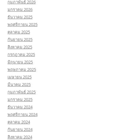
กุมภาพันธ์ 2026
มกราคม 2026
ธันวาคม 2025
พฤศจิกายน 2025
ตุลาคม 2025
กันยายน 2025
สิงหาคม 2025
กรกฎาคม 2025
มิถุนายน 2025
พฤษภาคม 2025
เมษายน 2025
มีนาคม 2025
กุมภาพันธ์ 2025
มกราคม 2025
ธันวาคม 2024
พฤศจิกายน 2024
ตุลาคม 2024
กันยายน 2024
สิงหาคม 2024