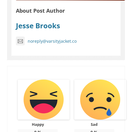
About Post Author
Jesse Brooks
noreply@varsityjacket.co
Happy
Sad