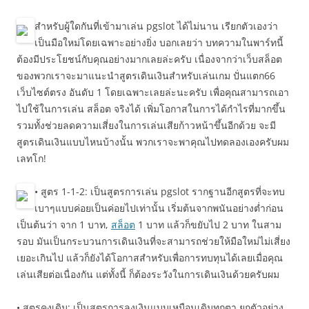
สำหรับผู้ใดกันที่เข้ามาเล่น pgslot ได้ไม่นาน เรียกตัวเองว่า
เป็นมือใหม่โดยเฉพาะอย่างยิ่ง บอกเลยว่า บทความในพาร์ทนี้
ต้องมีประโยชน์กับคุณอย่างมากเลยล่ะครับ เนื่องจากว่าเว็บสล็อต
ของพวกเราจะมาแนะนำสูตรเดินเงินสำหรับเล่นเกม ปั่นแตก66
เว็บไซต์ตรง อันดับ 1 โดยเฉพาะเลยล่ะนะครับ เพื่อคุณสามารถเอา
ไปใช้ในการเล่น สล็อต จริงได้ เพิ่มโอกาสในการได้กำไรที่มากขึ้น
รวมทั้งช่วยลดความเสี่ยงในการเล่นเสียก้าวหน้าขึ้นอีกด้วย จะมี
สูตรเดินเงินแบบไหนบ้างนั้น พวกเราจะพาคุณไปทดลองเองครับผม
เลทโก!
• สูตร 1-1-2: เป็นสูตรการเล่น pgslot รากฐานอีกสูตรที่จะทบ
เบาๆแบบค่อยเป็นค่อยไปเท่านั้น เริ่มต้นจากพนันอย่างต่ำก่อน
เป็นต้นว่า จาก 1 บาท,
สล็อต
1 บาท แล้วก็ขยับไป 2 บาท ในสาม
รอบ มันเป็นกระบวนการเดินเงินที่จะสามารถช่วยให้มือใหม่ไม่เสี่ยง
เยอะเกินไป แล้วก็ยังได้โอกาสสำหรับเพื่อการทบทุนได้เลยเมื่อคุณ
เล่นเสียต่อเนื่องกัน แต่ทั้งนี้ ก็ต้องระวังในการเดินเงินด้วยครับผม
• สูตรคงเดิม: เป็นสูตรการลงเงินแบบเหมือนเดิมทุกตา ยกตัวอย่าง