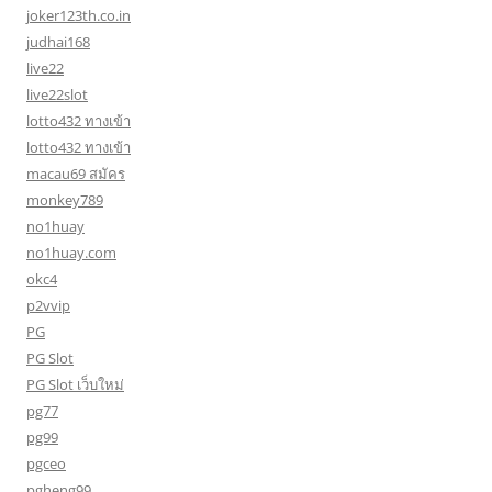
joker123th.co.in
judhai168
live22
live22slot
lotto432 ทางเข้า
lotto432 ทางเข้า
macau69 สมัคร
monkey789
no1huay
no1huay.com
okc4
p2vvip
PG
PG Slot
PG Slot เว็บใหม่
pg77
pg99
pgceo
pgheng99