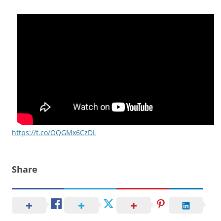
https://t.co/OQGMx6CzDL
Share