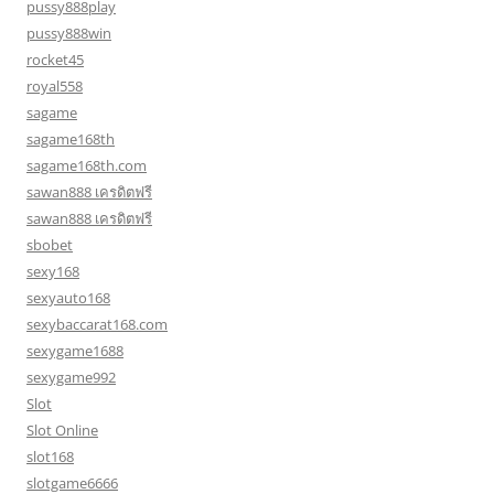
pussy888play
pussy888win
rocket45
royal558
sagame
sagame168th
sagame168th.com
sawan888 เครดิตฟรี
sawan888 เครดิตฟรี
sbobet
sexy168
sexyauto168
sexybaccarat168.com
sexygame1688
sexygame992
Slot
Slot Online
slot168
slotgame6666